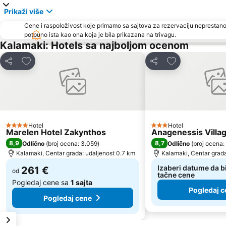
Prikaži više
Cene i raspoloživost koje primamo sa sajtova za rezervaciju neprestano
potpuno ista kao ona koja je bila prikazana na trivagu.
Kalamaki: Hotels sa najboljom ocenom
Dodati u favorite
Dodati u favori
Deli
Deli
Hotel
Hotel
4 Zvezdice
3 Zvezdice
Marelen Hotel Zakynthos
Anagenessis Villag
8,9
8,7
Odlično
(
broj ocena: 3.059
)
Odlično
(
broj ocena:
Kalamaki, Centar grada: udaljenost 0.7 km
Kalamaki, Centar grada
Izaberi datume da bi
261 €
od
tačne cene
Pogledaj cene sa
1 sajta
Pogledaj c
Pogledaj cene