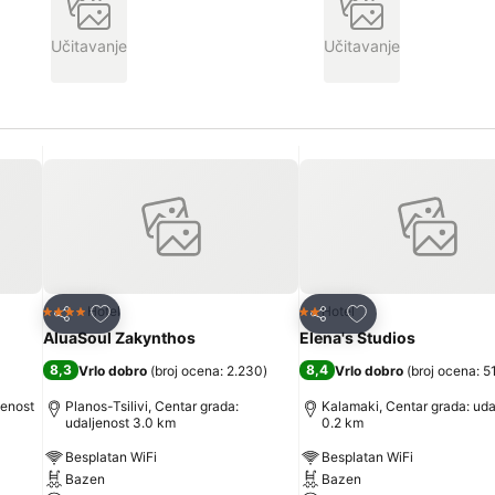
Učitavanje
Učitavanje
Dodati u favorite
Dodati u favorite
Hotel
Hotel
4 Zvezdice
2 Zvezdice
Deli
Deli
AluaSoul Zakynthos
Elena's Studios
8,3
8,4
Vrlo dobro
(
broj ocena: 2.230
)
Vrlo dobro
(
broj ocena: 5
jenost
Planos-Tsilivi, Centar grada:
Kalamaki, Centar grada: uda
udaljenost 3.0 km
0.2 km
Besplatan WiFi
Besplatan WiFi
Bazen
Bazen