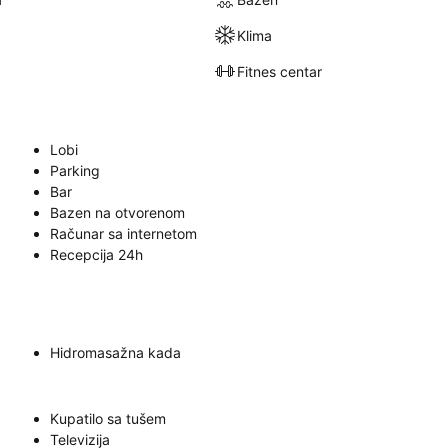
Klima
Fitnes centar
Lobi
Parking
Bar
Bazen na otvorenom
Računar sa internetom
Recepcija 24h
Hidromasažna kada
Kupatilo sa tušem
Televizija