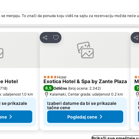
 se menjaju. To znači da ponuda koju vidiš na sajtu za rezervaciju možda neće u
te
Dodati u favorite
Deli
Del
Hotel
4 Zvezdice
2 
e Hotel
Exotica Hotel & Spa by Zante Plaza
M
8,5
7
 718
)
Odlično
(
broj ocena: 2.342
)
: udaljenost 1.0 km
Kalamaki, Centar grada: udaljenost 0.2 km
 se prikazale
Izaberi datume da bi se prikazale
tačne cene
ene
Pogledaj cene
Prikaži sve smeštaje 