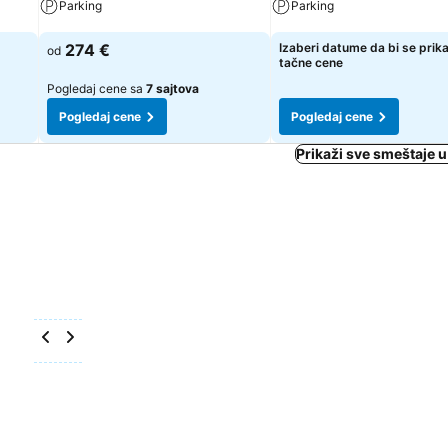
Parking
Parking
Pogledaj cene
Pogledaj cene
274 €
Izaberi datume da bi se prik
od
tačne cene
Pogledaj cene sa
7 sajtova
Pogledaj cene
Pogledaj cene
Prikaži sve smeštaje 