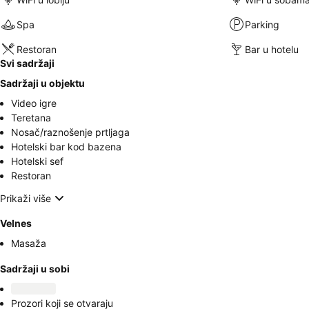
Spa
Parking
Restoran
Bar u hotelu
Svi sadržaji
Sadržaji u objektu
Video igre
Teretana
Nosač/raznošenje prtljaga
Hotelski bar kod bazena
Hotelski sef
Restoran
Prikaži više
Velnes
Masaža
Sadržaji u sobi
Prozori koji se otvaraju