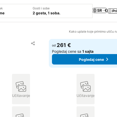
ak
Gosti i sobe
SR · €
Pr
ume
2 gosta, 1 soba.
Kako uplate koje primimo utiču n
Dodati u favorite
261 €
od
Deli
Pogledaj cene sa
1 sajta
Pogledaj cene
Učitavanje
Učitavanje