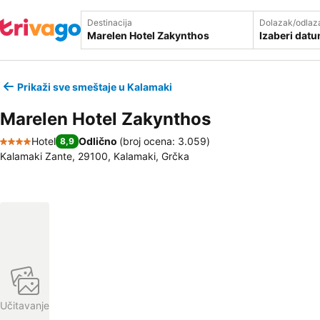
Destinacija
Dolazak/odlaz
Izaberi dat
Prikaži sve smeštaje u Kalamaki
Marelen Hotel Zakynthos
Hotel
Odlično
(
broj ocena: 3.059
)
8,9
4 Zvezdice
Kalamaki Zante, 29100, Kalamaki, Grčka
Učitavanje