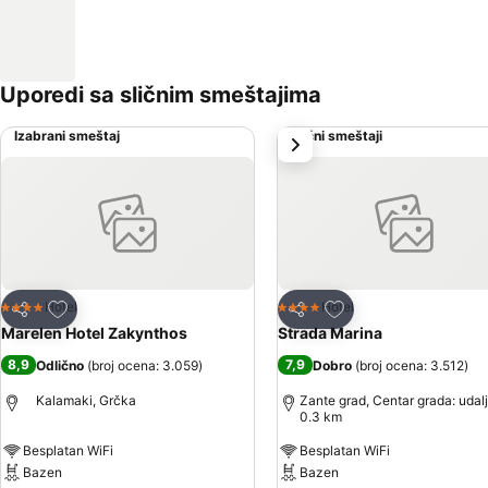
Uporedi sa sličnim smeštajima
Izabrani smeštaj
Slični smeštaji
sledeće
Dodati u favorite
Dodati u favorite
Hotel
Hotel
4 Zvezdice
4 Zvezdice
Deli
Deli
Marelen Hotel Zakynthos
Strada Marina
8,9
7,9
Odlično
(
broj ocena: 3.059
)
Dobro
(
broj ocena: 3.512
)
Kalamaki, Grčka
Zante grad, Centar grada: udal
0.3 km
Besplatan WiFi
Besplatan WiFi
Bazen
Bazen