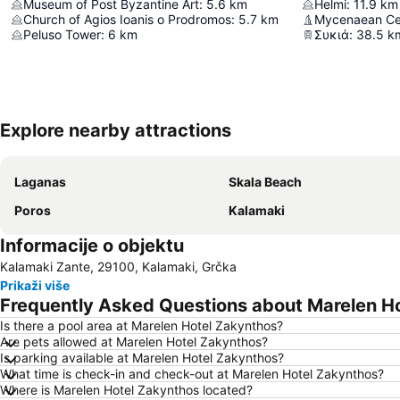
Museum of Post Byzantine Art
:
5.6
km
Helmi
:
11.9
km
Church of Agios Ioanis o Prodromos
:
5.7
km
Mycenaean Ce
Peluso Tower
:
6
km
Συκιά
:
38.5
k
Explore nearby attractions
Laganas
Skala Beach
Poros
Kalamaki
Informacije o objektu
Kalamaki Zante, 29100, Kalamaki, Grčka
Prikaži više
Frequently Asked Questions about Marelen H
Is there a pool area at Marelen Hotel Zakynthos?
Are pets allowed at Marelen Hotel Zakynthos?
Is parking available at Marelen Hotel Zakynthos?
What time is check-in and check-out at Marelen Hotel Zakynthos?
Where is Marelen Hotel Zakynthos located?