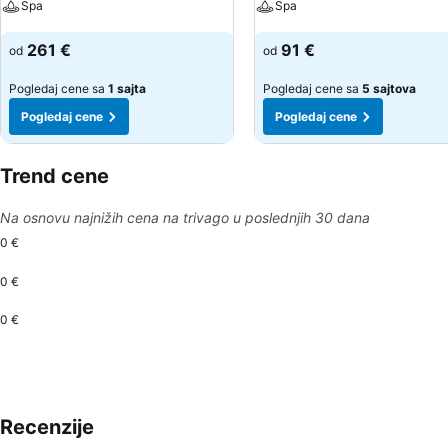
Spa
Spa
Pogledaj cene
Pogledaj cene
261 €
91 €
od
od
Pogledaj cene sa
1 sajta
Pogledaj cene sa
5 sajtova
Pogledaj cene
Pogledaj cene
Trend cene
Na osnovu najnižih cena na trivago u poslednjih 30 dana
0 €
0 €
0 €
Recenzije