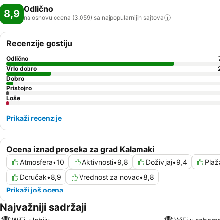
Odlično
8,9
na osnovu ocena (3.059) sa najpopularnijih
sajtova
Recenzije gostiju
Odlično
Vrlo dobro
Dobro
Pristojno
Loše
Prikaži recenzije
Ocena iznad proseka za grad Kalamaki
Atmosfera
•
10
Aktivnosti
•
9,8
Doživljaj
•
9,4
Plaž
Doručak
•
8,9
Vrednost za novac
•
8,8
Prikaži još ocena
Najvažniji sadržaji
WiFi u lobiju
WiFi u sobam