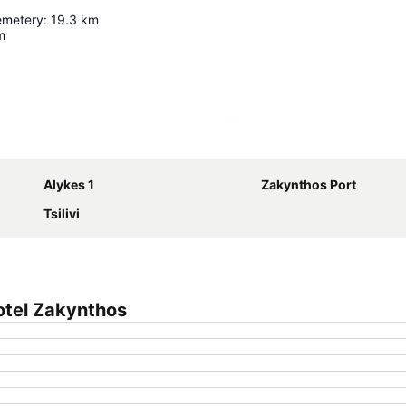
metery
:
19.3
km
m
Proširi mapu
Alykes 1
Zakynthos Port
Tsilivi
otel Zakynthos