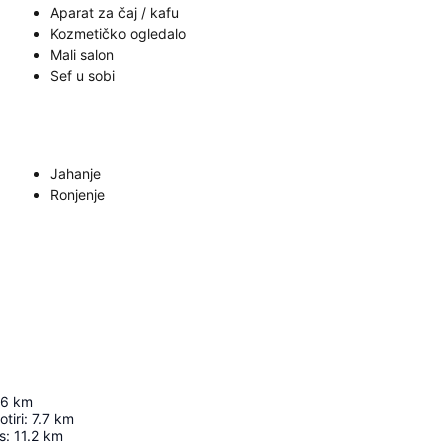
Aparat za čaj / kafu
Kozmetičko ogledalo
Mali salon
Sef u sobi
Jahanje
Ronjenje
6
km
tiri
:
7.7
km
s
:
11.2
km