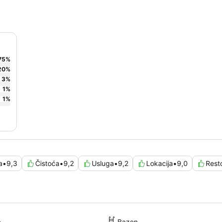
75
%
20
%
3
%
1
%
1
%
a
•
9,3
Čistoća
•
9,2
Usluga
•
9,2
Lokacija
•
9,0
Rest
a
Bazen