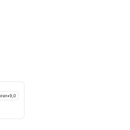
oran
•
9,0