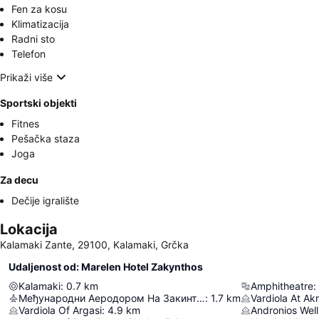
Fen za kosu
Klimatizacija
Radni sto
Telefon
Prikaži više
Sportski objekti
Fitnes
Pešačka staza
Joga
Za decu
Dečije igralište
Lokacija
Kalamaki Zante, 29100, Kalamaki, Grčka
Udaljenost od: Marelen Hotel Zakynthos
Kalamaki
:
0.7
km
Amphitheatre
:
Међународни Аеродором На Закинтосу
:
1.7
km
Vardiola At Akro
Vardiola Of Argasi
:
4.9
km
Andronios Well