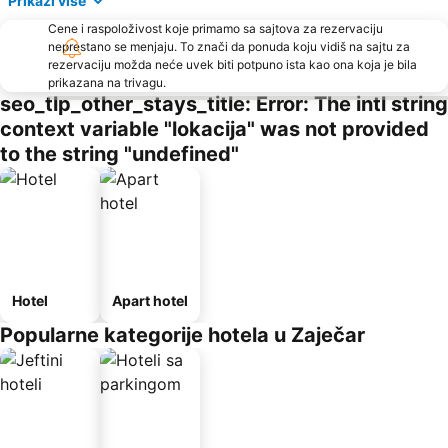
Prikaži više
Cene i raspoloživost koje primamo sa sajtova za rezervaciju
neprestano se menjaju. To znači da ponuda koju vidiš na sajtu za
rezervaciju možda neće uvek biti potpuno ista kao ona koja je bila
prikazana na trivagu.
seo_tlp_other_stays_title: Error: The intl string
context variable "lokacija" was not provided
to the string "undefined"
Hotel
Apart hotel
Popularne kategorije hotela u Zaječar