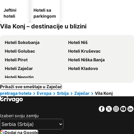
Jeftini
Hoteli sa
hoteli
parkingom
Vila Konj – destinacije u blizini
Hoteli Sokobanja
Hoteli Niš
Hoteli Golubac
Hoteli Kruševac
Hoteli Pirot
Hoteli Niška Banja
Hoteli Zaječar
Hoteli Kladovo
Hoteli Negotin
Prikaži sve smeštaje u Zaječar
pretraga hotela
Evropa
Srbija
Zaječar
Vila Konj
Facebook
Twitter
Insta
Yo
Izaberi svoju zemlju
Dodaj na Google