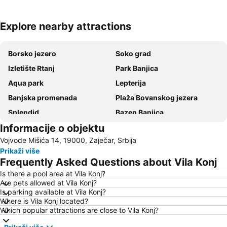
Explore nearby attractions
Proširi mapu
Borsko jezero
Soko grad
Izletište Rtanj
Park Banjica
Aqua park
Lepterija
Banjska promenada
Plaža Bovanskog jezera
Splendid
Bazen Banjica
Informacije o objektu
Vojvode Mišića 14, 19000, Zaječar, Srbija
Prikaži više
Frequently Asked Questions about Vila Konj
Is there a pool area at Vila Konj?
Are pets allowed at Vila Konj?
Is parking available at Vila Konj?
Where is Vila Konj located?
Which popular attractions are close to Vila Konj?