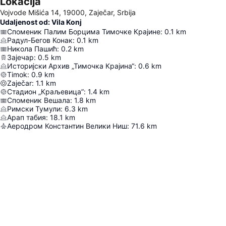
Lokacija
Vojvode Mišića 14, 19000, Zaječar, Srbija
Udaljenost od: Vila Konj
Споменик Палим Борцима Тимочке Крајине
:
0.1
km
Радул-Бегов Конак
:
0.1
km
Никола Пашић
:
0.2
km
Зајечар
:
0.5
km
Историјски Архив „Тимочка Крајина“
:
0.6
km
Timok
:
0.9
km
Zaječar
:
1.1
km
Стадион „Краљевица”
:
1.4
km
Споменик Вешала
:
1.8
km
Римски Тумули
:
6.3
km
Арап табия
:
18.1
km
Аеродром Константин Велики Ниш
:
71.6
km