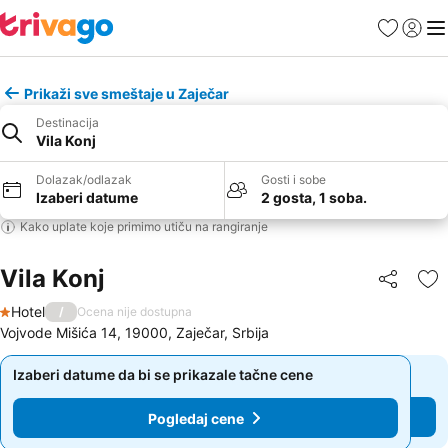
Favoriti
Prijavi
Men
Prikaži sve smeštaje u Zaječar
Destinacija
Vila Konj
Dolazak/odlazak
Gosti i sobe
Izaberi datume
2 gosta, 1 soba.
Kako uplate koje primimo utiču na rangiranje
Vila Konj
Deli
Do
Hotel
/
Ocena nije dostupna
1 Zvezdice
Vojvode Mišića 14, 19000, Zaječar, Srbija
Izaberi datume da bi se prikazale tačne cene
Izaberi datume da bi se prikazale tačne cene
Pogledaj cene
Pogledaj cene