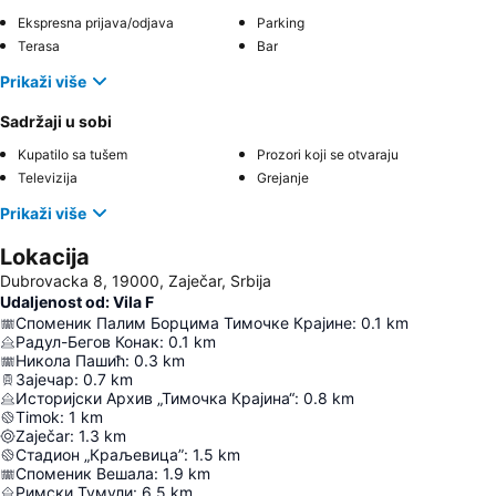
Ekspresna prijava/odjava
Parking
Terasa
Bar
Prikaži više
Sadržaji u sobi
Kupatilo sa tušem
Prozori koji se otvaraju
Televizija
Grejanje
Prikaži više
Lokacija
Dubrovacka 8, 19000, Zaječar, Srbija
Udaljenost od: Vila F
Споменик Палим Борцима Тимочке Крајине
:
0.1
km
Радул-Бегов Конак
:
0.1
km
Никола Пашић
:
0.3
km
Зајечар
:
0.7
km
Историјски Архив „Тимочка Крајина“
:
0.8
km
Timok
:
1
km
Zaječar
:
1.3
km
Стадион „Краљевица”
:
1.5
km
Споменик Вешала
:
1.9
km
Римски Тумули
:
6.5
km