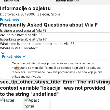
Splendid
Bazen Banjica
Informacije o objektu
Dubrovacka 8, 19000, Zaječar, Srbija
Prikaži više
Frequently Asked Questions about Vila F
Is there a pool area at Vila F?
Are pets allowed at Vila F?
Is parking available at Vila F?
What time is check-in and check-out at Vila F?
Where is Vila F located?
Prikaži više
Cene i raspoloživost koje primamo sa sajtova za rezervaciju
neprestano se menjaju. To znači da ponuda koju vidiš na sajtu za
rezervaciju možda neće uvek biti potpuno ista kao ona koja je bila
prikazana na trivagu.
seo_tlp_other_stays_title: Error: The intl string
context variable "lokacija" was not provided
to the string "undefined"