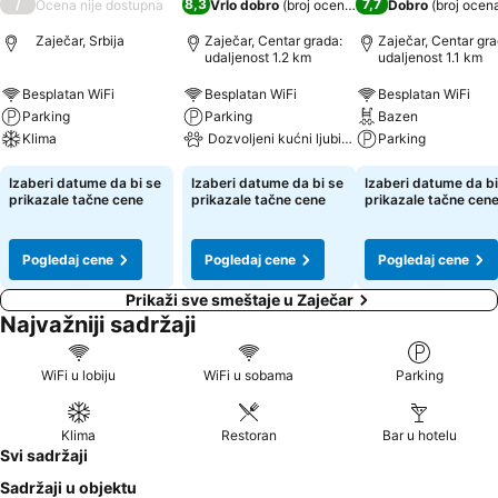
/
8,3
7,7
Ocena nije dostupna
Vrlo dobro
(
broj ocena: 1.013
Dobro
)
(
broj ocen
Zaječar, Srbija
Zaječar, Centar grada:
Zaječar, Centar gra
udaljenost 1.2 km
udaljenost 1.1 km
Besplatan WiFi
Besplatan WiFi
Besplatan WiFi
Parking
Parking
Bazen
Klima
Dozvoljeni kućni ljubimci
Parking
Izaberi datume da bi se
Izaberi datume da bi se
Izaberi datume da bi
prikazale tačne cene
prikazale tačne cene
prikazale tačne cen
Pogledaj cene
Pogledaj cene
Pogledaj cene
Prikaži sve smeštaje u Zaječar
Najvažniji sadržaji
WiFi u lobiju
WiFi u sobama
Parking
Klima
Restoran
Bar u hotelu
Svi sadržaji
Sadržaji u objektu