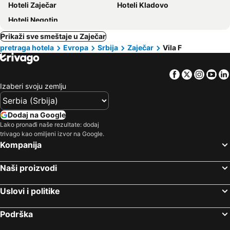
Hoteli Zaječar
Hoteli Kladovo
Hoteli Negotin
Prikaži sve smeštaje u Zaječar
pretraga hotela
Evropa
Srbija
Zaječar
Vila F
Facebook
Twitter
Insta
Yo
Izaberi svoju zemlju
Dodaj na Google
Lako pronađi naše rezultate: dodaj
trivago kao omiljeni izvor na Google.
Kompanija
Naši proizvodi
Uslovi i politike
Podrška