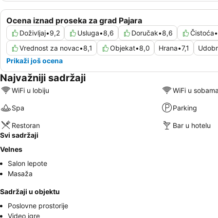
Ocena iznad proseka za grad Pajara
Doživljaj
•
9,2
Usluga
•
8,6
Doručak
•
8,6
Čistoća
•
Vrednost za novac
•
8,1
Objekat
•
8,0
Hrana
•
7,1
Udobn
Prikaži još ocena
Najvažniji sadržaji
WiFi u lobiju
WiFi u sobam
Spa
Parking
Restoran
Bar u hotelu
Svi sadržaji
Velnes
Salon lepote
Masaža
Sadržaji u objektu
Poslovne prostorije
Video igre