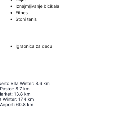
Iznajmljivanje bicikala
Fitnes
Stoni tenis
Igraonica za decu
erto Villa Winter
:
8.6
km
Pastor
:
8.7
km
Market
:
13.8
km
a Winter
:
17.4
km
Airport
:
60.8
km