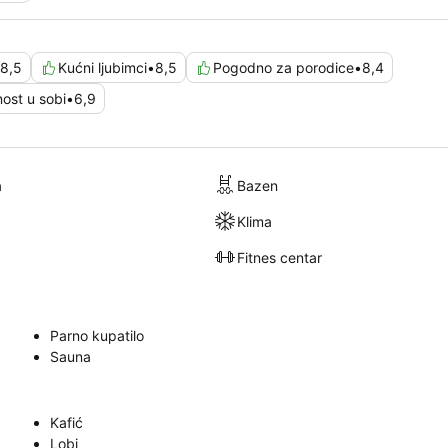
8,5
Kućni ljubimci
•
8,5
Pogodno za porodice
•
8,4
ost u sobi
•
6,9
a
Bazen
Klima
Fitnes centar
Parno kupatilo
Sauna
Kafić
Lobi