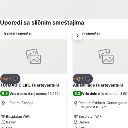
Uporedi sa sličnim smeštajima
Izabrani smeštaj
Slični smeštaji
sledeće
Dodati u favorite
Dodati u favorite
Hotel
Hotel
4 Zvezdice
4 Zvezdice
Deli
Deli
TUI MAGIC LIFE Fuerteventura
AluaVillage Fuerteventura
8,3
8,2
Vrlo dobro
(
broj ocena: 15.052
)
Vrlo dobro
(
broj ocena: 8.50
Pajara, Španija
Plaja de Eskinzo, Centar grada
udaljenost 0.1 km
Besplatan WiFi
Besplatan WiFi
Bazen
Bazen
Spa
Spa