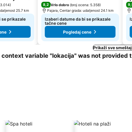
8,2
9,
 3.014
)
Vrlo dobro
(
broj ocena: 5.358
)
udaljenost 25.7 km
Pajara, Centar grada: udaljenost 24.1 km
 se prikazale
Izaberi datume da bi se prikazale
I
tačne cene
ene
Pogledaj cene
Prikaži sve smeštaj
ng context variable "lokacija" was not provided 