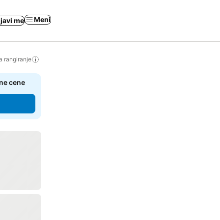
Meni
ijavi me
a rangiranje
čne cene