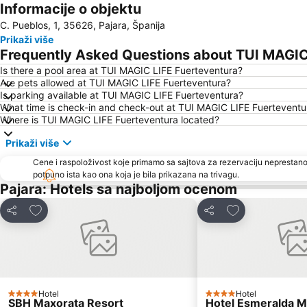
Informacije o objektu
C. Pueblos, 1, 35626, Pajara, Španija
Prikaži više
Frequently Asked Questions about TUI MAGIC
Is there a pool area at TUI MAGIC LIFE Fuerteventura?
Are pets allowed at TUI MAGIC LIFE Fuerteventura?
Is parking available at TUI MAGIC LIFE Fuerteventura?
What time is check-in and check-out at TUI MAGIC LIFE Fuerteventu
Where is TUI MAGIC LIFE Fuerteventura located?
Prikaži više
Cene i raspoloživost koje primamo sa sajtova za rezervaciju neprestano
potpuno ista kao ona koja je bila prikazana na trivagu.
Pajara: Hotels sa najboljom ocenom
Dodati u favorite
Dodati u favori
Deli
Deli
Hotel
Hotel
4 Zvezdice
4 Zvezdice
SBH Maxorata Resort
Hotel Esmeralda M