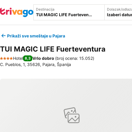
Destinacija
Dolazak/odlaz
Izaberi dat
Prikaži sve smeštaje u Pajara
TUI MAGIC LIFE Fuerteventura
Hotel
Vrlo dobro
(
broj ocena: 15.052
)
8,3
4 Zvezdice
C. Pueblos, 1, 35626, Pajara, Španija