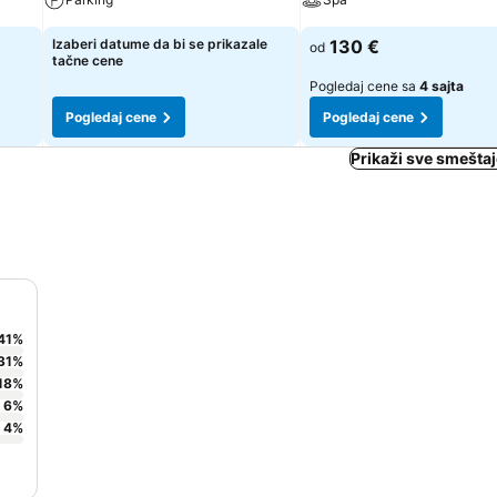
Izaberi datume da bi se prikazale
130 €
od
tačne cene
Pogledaj cene sa
4 sajta
Pogledaj cene
Pogledaj cene
Prikaži sve smeštaj
41
%
31
%
18
%
6
%
4
%