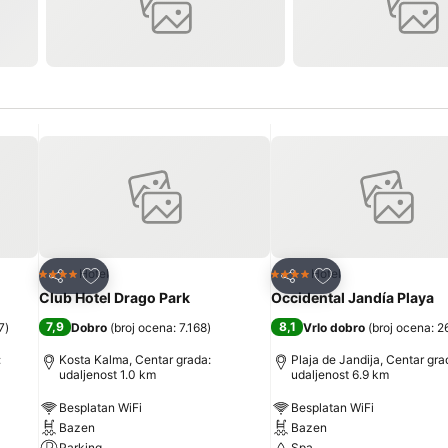
Dodati u favorite
Dodati u favorite
Hotel
Hotel
4 Zvezdice
4 Zvezdice
Deli
Deli
Club Hotel Drago Park
Occidental Jandía Playa
7,9
8,1
7
)
Dobro
(
broj ocena: 7.168
)
Vrlo dobro
(
broj ocena: 2
:
Kosta Kalma, Centar grada:
Plaja de Jandija, Centar gra
udaljenost 1.0 km
udaljenost 6.9 km
Besplatan WiFi
Besplatan WiFi
Bazen
Bazen
Parking
Spa