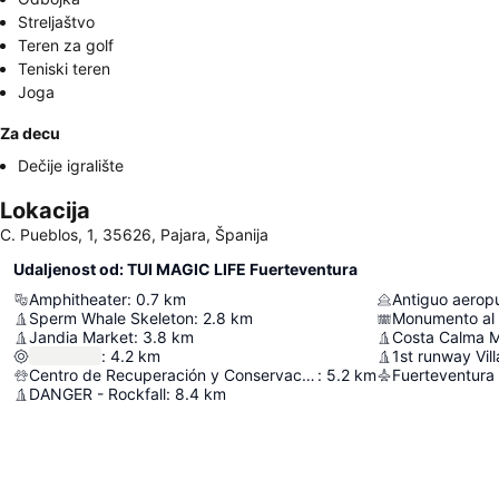
Streljaštvo
Teren za golf
Teniski teren
Joga
Za decu
Dečije igralište
Lokacija
C. Pueblos, 1, 35626, Pajara, Španija
Udaljenost od: TUI MAGIC LIFE Fuerteventura
Amphitheater
:
0.7
km
Antiguo aeropu
Sperm Whale Skeleton
:
2.8
km
Monumento al 
Jandia Market
:
3.8
km
Costa Calma 
:
4.2
km
1st runway Vill
Centro de Recuperación y Conservación Tortugas Marinas
:
5.2
km
Fuerteventura 
DANGER - Rockfall
:
8.4
km