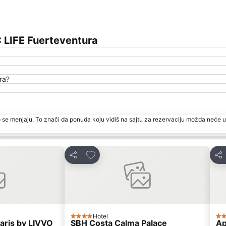
Proširi mapu
 LIFE Fuerteventura
ra?
 se menjaju. To znači da ponuda koju vidiš na sajtu za rezervaciju možda neće u
te
Dodati u favorite
Deli
Del
Hotel
4 Zvezdice
5 
aris by LIVVO
SBH Costa Calma Palace
Ap