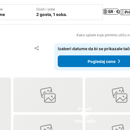
ak
Gosti i sobe
SR · €
Pr
ume
2 gosta, 1 soba.
Kako uplate koje primimo utiču n
Dodati u favorite
Izaberi datume da bi se prikazale ta
Deli
Pogledaj cene