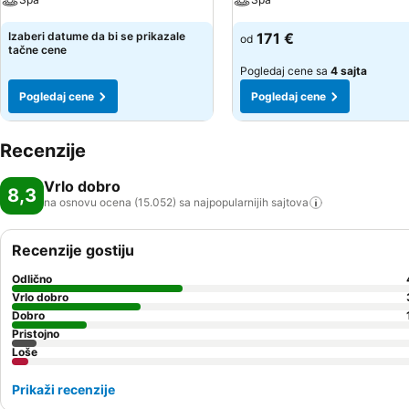
Izaberi datume da bi se prikazale
171 €
od
tačne cene
Pogledaj cene sa
4 sajta
Pogledaj cene
Pogledaj cene
Recenzije
Vrlo dobro
8,3
na osnovu ocena (15.052) sa najpopularnijih
sajtova
Recenzije gostiju
Odlično
Vrlo dobro
Dobro
Pristojno
Loše
Prikaži recenzije