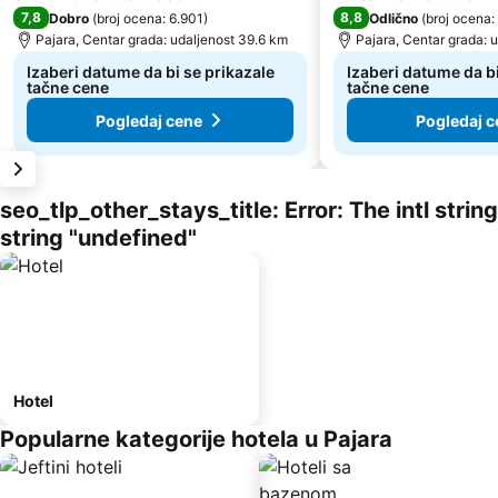
7,8
8,8
Dobro
(
broj ocena: 6.901
)
Odlično
(
broj ocena:
Pajara, Centar grada: udaljenost 39.6 km
Pajara, Centar grada: 
Izaberi datume da bi se prikazale
Izaberi datume da bi
tačne cene
tačne cene
Pogledaj cene
Pogledaj c
seo_tlp_other_stays_title: Error: The intl stri
string "undefined"
Hotel
Popularne kategorije hotela u Pajara