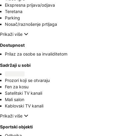
Ekspresna prijava/odjava
Teretana
Parking
Nosač/raznošenje prtljaga
Prikaži više
Dostupnost
Prilaz za osobe sa invaliditetom
Sadržaji u sobi
Prozori koji se otvaraju
Fen za kosu
Satelitski TV kanali
Mali salon
Kablovski TV kanali
Prikaži više
Sportski objekti
Odbojka