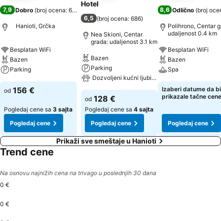
Hotel
7,9
8,6
Dobro
(
broj ocena: 682
)
Odlično
(
broj oce
6,5
(
broj ocena: 686
)
Hanioti, Grčka
Polihrono, Centar g
udaljenost 0.4 km
Nea Skioni, Centar
grada: udaljenost 3.1 km
Besplatan WiFi
Besplatan WiFi
Bazen
Bazen
Bazen
Parking
Parking
Spa
Dozvoljeni kućni ljubimci
156 €
Izaberi datume da bi
od
prikazale tačne cen
128 €
od
Pogledaj cene sa
3 sajta
Pogledaj cene sa
4 sajta
Pogledaj cene
Pogledaj cene
Pogledaj cene
Prikaži sve smeštaje u Hanioti
Trend cene
Na osnovu najnižih cena na trivago u poslednjih 30 dana
0 €
0 €