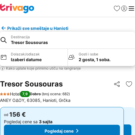
Favoriti
Prijavi
Men
Prikaži sve smeštaje u Hanioti
Destinacija
Tresor Sousouras
Dolazak/odlazak
Gosti i sobe
Izaberi datume
2 gosta, 1 soba.
Kako uplate koje primimo utiču na rangiranje
Tresor Sousouras
Deli
Do
Hotel
7,9
Dobro
(
broj ocena: 682
)
3 Zvezdice
ΑΝΕΥ ΟΔΟΥ, 63085, Hanioti, Grčka
156 €
156 €
od
od
Pogledaj cene sa
3 sajta
Pogledaj cene sa
3 sajta
Pogledaj cene
Pogledaj cene