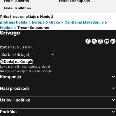
Hoteli Stavros
Hoteli Uranupolis
Hoteli Kallithea
Prikaži sve smeštaje u Hanioti
pretraga hotela
Evropa
Grčka
Centralna Makedonija
Hanioti
Tresor Sousouras
Facebook
Twitter
Insta
Yo
Izaberi svoju zemlju
Dodaj na Google
Lako pronađi naše rezultate: dodaj
trivago kao omiljeni izvor na Google.
Kompanija
Naši proizvodi
Uslovi i politike
Podrška