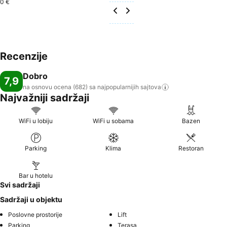
0 €
Recenzije
Dobro
7,9
na osnovu ocena (682) sa najpopularnijih
sajtova
Najvažniji sadržaji
WiFi u lobiju
WiFi u sobama
Bazen
Parking
Klima
Restoran
Bar u hotelu
Svi sadržaji
Sadržaji u objektu
Poslovne prostorije
Lift
Parking
Terasa