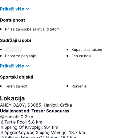
Prikaži više
Dostupnost
Prilaz za osobe sa invaliditetom
Sadržaji u sobi
Kupatilo sa tušem
Pribor za peglanje
Fen za kosu
Prikaži više
Sportski objekti
Teren za golf
Ronjenje
Lokacija
ΑΝΕΥ ΟΔΟΥ, 63085, Hanioti, Grčka
Udaljenost od: Tresor Sousouras
Hanioti
:
0.2
km
Turtle Pool
:
5.8
km
Spring Of Kryopigi
:
9.4
km
Αρχαιολογικός Χώρος Μένδης
:
13.7
km
Folklore Museum Of Afytos
:
16.1
km