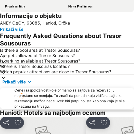
Psakudija
Nea Potidea
Informacije o objektu
Karidi plaža
Plaža Polihrono
ΑΝΕΥ ΟΔΟΥ, 63085, Hanioti, Grčka
Nea Plagija
Kallithea
Prikaži više
Plaža Afitos
Hanioti
Frequently Asked Questions about Tresor
Paradisos
Sani
Sousouras
Siviri
Sani Marina
Is there a pool area at Tresor Sousouras?
Are pets allowed at Tresor Sousouras?
Kriopigi
Develiki
Is parking available at Tresor Sousouras?
Where is Tresor Sousouras located?
Chalkidiki deutero podi
Plaža Possidi
Which popular attractions are close to Tresor Sousouras?
Limani Ammoulianis
Fourka
Prikaži više
Kalamici
Porto Carras Grand Resort Golf Club
Cene i raspoloživost koje primamo sa sajtova za rezervaciju
Afytos
Livrohio
neprestano se menjaju. To znači da ponuda koju vidiš na sajtu za
rezervaciju možda neće uvek biti potpuno ista kao ona koja je bila
Haniotis Melathron
Porto Karas 1
prikazana na trivagu.
Ormos Panagias
Plaža Tristinika
Hanioti: Hotels sa najboljom ocenom
Karagatsia
Agios Georgios
Deli
Dodati u favorite
Deli
Dodati u favo
Gerakini
Beach Road