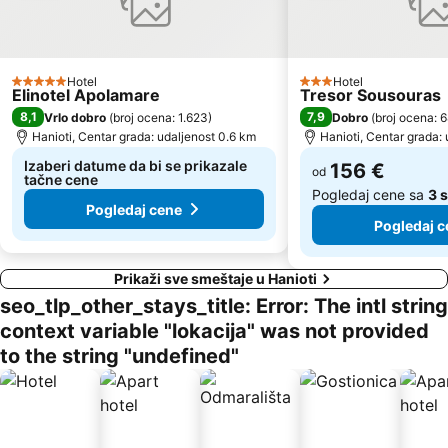
Elia 2
Plaža Kalogria
Kavourotripes
Pristanište Tripiti
Chalkidiki Proto Podi
Elaionas
Hotel
Hotel
5 Zvezdice
3 Zvezdice
Elinotel Apolamare
Tresor Sousouras
Nea Skioni
Porto Karas
8,1
7,9
Vrlo dobro
(
broj ocena: 1.623
)
Dobro
(
broj ocena: 
Plaža Nea Fokea
Plaža Koviou
Hanioti, Centar grada: udaljenost 0.6 km
Hanioti, Centar grada:
Pristanište Pirgadikja
Porto Koufo
Izaberi datume da bi se prikazale
156 €
od
tačne cene
Pogledaj cene sa
3 s
Pogledaj cene
Pogledaj c
Prikaži sve smeštaje u Hanioti
seo_tlp_other_stays_title: Error: The intl string
context variable "lokacija" was not provided
to the string "undefined"