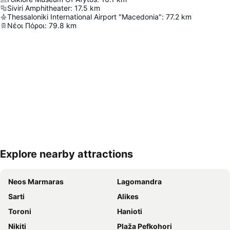
Siviri Amphitheater
:
17.5
km
Thessaloniki International Airport "Macedonia"
:
77.2
km
Νέοι Πόροι
:
79.8
km
Explore nearby attractions
Proširi mapu
Neos Marmaras
Lagomandra
Sarti
Alikes
Toroni
Hanioti
Nikiti
Plaža Pefkohori