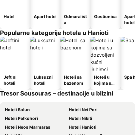
Hotel
Apart hotel
Odmarališt
Gostionica
Apar
a
hotel
Popularne kategorije hotela u Hanioti
Jeftini
Luksuzni
Hoteli sa
Hoteli u
Spa h
hoteli
hoteli
bazenom
kojima su
dozvoljeni
Tresor Sousouras – destinacije u blizini
kućni
ljubimci
Hoteli Solun
Hoteli Nei Pori
Hoteli Pefkohori
Hoteli Nikiti
Hoteli Neos Marmaras
Hoteli Hanioti