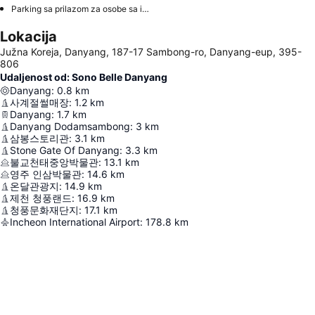
Parking sa prilazom za osobe sa invaliditetom
Lokacija
Južna Koreja, Danyang, 187-17 Sambong-ro, Danyang-eup, 395-
806
Udaljenost od: Sono Belle Danyang
Danyang
:
0.8
km
사계절썰매장
:
1.2
km
Danyang
:
1.7
km
Danyang Dodamsambong
:
3
km
삼봉스토리관
:
3.1
km
Stone Gate Of Danyang
:
3.3
km
불교천태중앙박물관
:
13.1
km
영주 인삼박물관
:
14.6
km
온달관광지
:
14.9
km
제천 청풍랜드
:
16.9
km
청풍문화재단지
:
17.1
km
Incheon International Airport
:
178.8
km