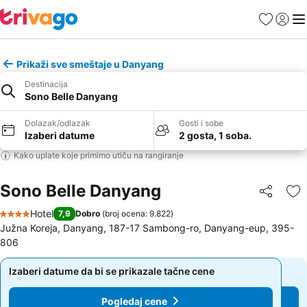
Favoriti
Prijavi
Men
Prikaži sve smeštaje u Danyang
Destinacija
Sono Belle Danyang
Dolazak/odlazak
Gosti i sobe
Izaberi datume
2 gosta, 1 soba.
Kako uplate koje primimo utiču na rangiranje
Sono Belle Danyang
Deli
Do
Hotel
7,9
Dobro
(
broj ocena: 9.822
)
4 Zvezdice
Južna Koreja, Danyang, 187-17 Sambong-ro, Danyang-eup, 395-
806
Izaberi datume da bi se prikazale tačne cene
Izaberi datume da bi se prikazale tačne cene
Pogledaj cene
Pogledaj cene