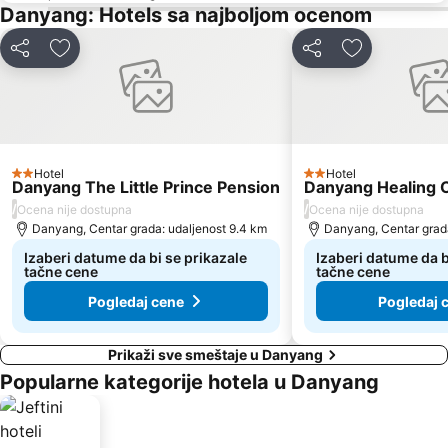
Danyang: Hotels sa najboljom ocenom
Deli
Dodati u favorite
Deli
Dodati u fav
Hotel
Hotel
2 Zvezdice
2 Zvezdice
Danyang The Little Prince Pension
Danyang Healing 
/
/
Ocena nije dostupna
Ocena nije dostupna
Danyang, Centar grada: udaljenost 9.4 km
Danyang, Centar grada
Izaberi datume da bi se prikazale
Izaberi datume da b
tačne cene
tačne cene
Pogledaj cene
Pogledaj 
Prikaži sve smeštaje u Danyang
Popularne kategorije hotela u Danyang