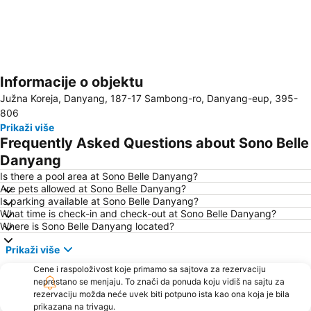
Informacije o objektu
Proširi mapu
Južna Koreja, Danyang, 187-17 Sambong-ro, Danyang-eup, 395-
806
Prikaži više
Frequently Asked Questions about Sono Belle
Danyang
Is there a pool area at Sono Belle Danyang?
Are pets allowed at Sono Belle Danyang?
Is parking available at Sono Belle Danyang?
What time is check-in and check-out at Sono Belle Danyang?
Where is Sono Belle Danyang located?
Prikaži više
Cene i raspoloživost koje primamo sa sajtova za rezervaciju
neprestano se menjaju. To znači da ponuda koju vidiš na sajtu za
rezervaciju možda neće uvek biti potpuno ista kao ona koja je bila
prikazana na trivagu.