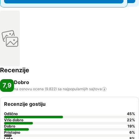
Recenzije
Dobro
7,9
na osnovu ocena (9.822) sa najpopularnijih
sajtova
Recenzije gostiju
Odlično
45
%
Vrlo dobro
22
%
Dobro
19
%
Pristojno
6
%
Loše
8
%