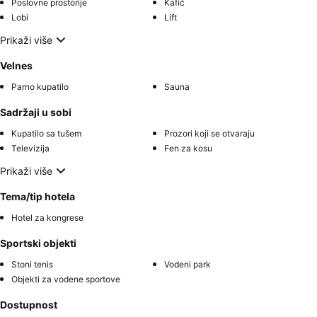
Poslovne prostorije
Kafić
Lobi
Lift
Prikaži više
Velnes
Parno kupatilo
Sauna
Sadržaji u sobi
Kupatilo sa tušem
Prozori koji se otvaraju
Televizija
Fen za kosu
Prikaži više
Tema/tip hotela
Hotel za kongrese
Sportski objekti
Stoni tenis
Vodeni park
Objekti za vodene sportove
Dostupnost