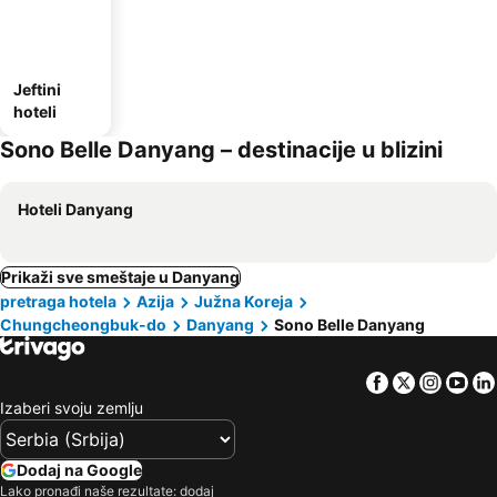
Jeftini
hoteli
Sono Belle Danyang – destinacije u blizini
Hoteli Danyang
Prikaži sve smeštaje u Danyang
pretraga hotela
Azija
Južna Koreja
Chungcheongbuk-do
Danyang
Sono Belle Danyang
Facebook
Twitter
Insta
Yo
Izaberi svoju zemlju
Dodaj na Google
Lako pronađi naše rezultate: dodaj