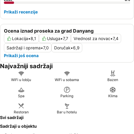
Prikaži recenzije
Ocena iznad proseka za grad Danyang
Lokacija
•
8,1
Usluga
•
7,7
Vrednost za novac
•
7,4
Sadržaji i oprema
•
7,0
Doručak
•
6,9
Prikaži još ocena
Najvažniji sadržaji
WiFi u lobiju
WiFi u sobama
Bazen
Spa
Parking
Klima
Restoran
Bar u hotelu
Svi sadržaji
Sadržaji u objektu