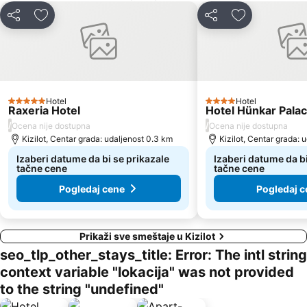
Deli
Dodati u favorite
Deli
Dodati u favo
Hotel
Hotel
5 Zvezdice
4 Zvezdice
Raxeria Hotel
Hotel Hünkar Pala
/
/
Ocena nije dostupna
Ocena nije dostupna
Kizilot, Centar grada: udaljenost 0.3 km
Kizilot, Centar grada: 
Izaberi datume da bi se prikazale
Izaberi datume da bi
tačne cene
tačne cene
Pogledaj cene
Pogledaj c
Prikaži sve smeštaje u Kizilot
seo_tlp_other_stays_title: Error: The intl string
context variable "lokacija" was not provided
to the string "undefined"