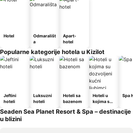
Hotel
Odmarališt
Apart-
a
hotel
Popularne kategorije hotela u Kizilot
Jeftini
Luksuzni
Hoteli sa
Hoteli u
Spa h
hoteli
hoteli
bazenom
kojima su
dozvoljeni
Seaden Sea Planet Resort & Spa – destinacije
kućni
u blizini
ljubimci