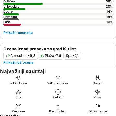
Odlično
36
%
Vrlo dobro
20
%
Dobro
14
%
Pristojno
14
%
Loše
16
%
Prikaži recenzije
Ocena iznad proseka za grad Kizilot
Atmosfera
•
9,3
Plaža
•
7,6
Spa
•
7,1
Prikaži još ocena
Najvažniji sadržaji
WiFi u lobiju
WiFi u sobama
Bazen
Spa
Parking
Klima
Restoran
Bar u hotelu
Fitnes centar
Svi sadržaji