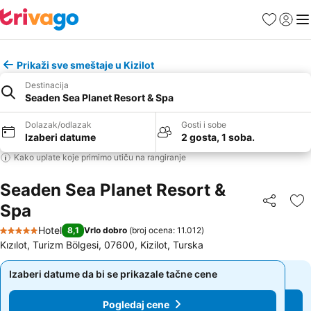
Favoriti
Prijavi
Men
Prikaži sve smeštaje u Kizilot
Destinacija
Seaden Sea Planet Resort & Spa
Dolazak/odlazak
Gosti i sobe
Izaberi datume
2 gosta, 1 soba.
Kako uplate koje primimo utiču na rangiranje
Seaden Sea Planet Resort &
Spa
Deli
Do
Hotel
8,1
Vrlo dobro
(
broj ocena: 11.012
)
5 Zvezdice
Kızılot, Turizm Bölgesi, 07600, Kizilot, Turska
Izaberi datume da bi se prikazale tačne cene
Izaberi datume da bi se prikazale tačne cene
Pogledaj cene
Pogledaj cene