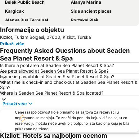
Belek Public Beach
Alanya Marina
Kargicak
Side ancient places
Alanya Bus Terminal
Portakal Plajı
Informacije o objektu
Kadriye Public Beach
Orfoz
Kızılot, Turizm Bölgesi, 07600, Kizilot, Turska
Sealanya Dolphin Park
Alanya Bazaar
Prikaži više
Frequently Asked Questions about Seaden
Sea Planet Resort & Spa
Is there a pool area at Seaden Sea Planet Resort & Spa?
Are pets allowed at Seaden Sea Planet Resort & Spa?
Is parking available at Seaden Sea Planet Resort & Spa?
What time is check-in and check-out at Seaden Sea Planet Resort &
Spa?
Where is Seaden Sea Planet Resort & Spa located?
Prikaži više
Cene i raspoloživost koje primamo sa sajtova za rezervaciju
neprestano se menjaju. To znači da ponuda koju vidiš na sajtu za
rezervaciju možda neće uvek biti potpuno ista kao ona koja je bila
prikazana na trivagu.
Kizilot: Hotels sa najboljom ocenom