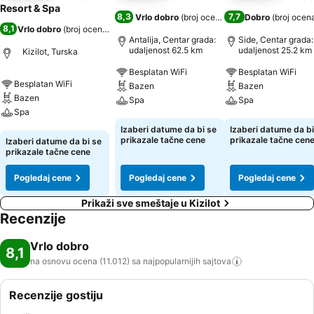
Resort & Spa
8,3
7,7
Vrlo dobro
(
broj ocena: 873
)
Dobro
(
broj ocen
8,1
Vrlo dobro
(
broj ocena: 11.012
)
Antalija, Centar grada:
Side, Centar grada:
udaljenost 62.5 km
udaljenost 25.2 km
Kizilot, Turska
Besplatan WiFi
Besplatan WiFi
Besplatan WiFi
Bazen
Bazen
Bazen
Spa
Spa
Spa
Pogledaj cene
Pogledaj cene
Izaberi datume da bi se
Izaberi datume da bi
Pogledaj cene
prikazale tačne cene
prikazale tačne cen
Izaberi datume da bi se
prikazale tačne cene
Pogledaj cene
Pogledaj cene
Pogledaj cene
Prikaži sve smeštaje u Kizilot
Recenzije
Vrlo dobro
8,1
na osnovu ocena (11.012) sa najpopularnijih
sajtova
Recenzije gostiju