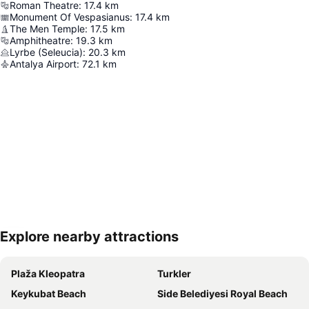
Roman Theatre
:
17.4
km
Monument Of Vespasianus
:
17.4
km
The Men Temple
:
17.5
km
Amphitheatre
:
19.3
km
Lyrbe (Seleucia)
:
20.3
km
Antalya Airport
:
72.1
km
Explore nearby attractions
Proširi mapu
Plaža Kleopatra
Turkler
Keykubat Beach
Side Belediyesi Royal Beach