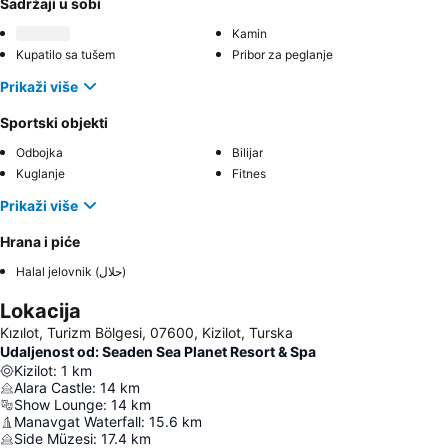
Sadržaji u sobi
Kamin
Kupatilo sa tušem
Pribor za peglanje
Prikaži više
Sportski objekti
Odbojka
Bilijar
Kuglanje
Fitnes
Prikaži više
Hrana i piće
Halal jelovnik (حلال)
Lokacija
Kızılot, Turizm Bölgesi, 07600, Kizilot, Turska
Udaljenost od: Seaden Sea Planet Resort & Spa
Kizilot
:
1
km
Alara Castle
:
14
km
Show Lounge
:
14
km
Manavgat Waterfall
:
15.6
km
Side Müzesi
:
17.4
km