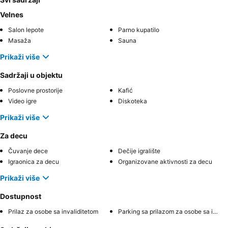
Velnes
Salon lepote
Parno kupatilo
Masaža
Sauna
Prikaži više
Sadržaji u objektu
Poslovne prostorije
Kafić
Video igre
Diskoteka
Prikaži više
Za decu
Čuvanje dece
Dečije igralište
Igraonica za decu
Organizovane aktivnosti za decu
Prikaži više
Dostupnost
Prilaz za osobe sa invaliditetom
Parking sa prilazom za osobe sa invaliditetom