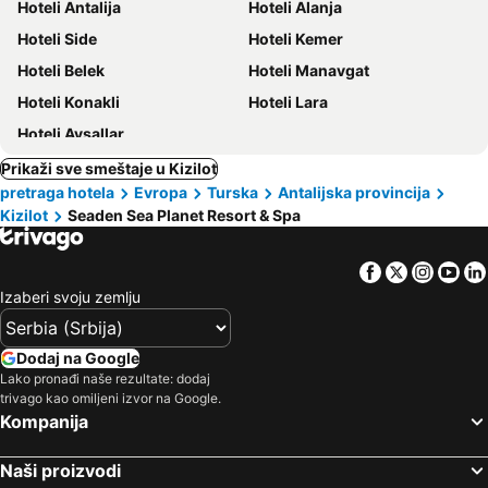
Hoteli Antalija
Hoteli Alanja
Hoteli Side
Hoteli Kemer
Hoteli Belek
Hoteli Manavgat
Hoteli Konakli
Hoteli Lara
Hoteli Avsallar
Prikaži sve smeštaje u Kizilot
pretraga hotela
Evropa
Turska
Antalijska provincija
Kizilot
Seaden Sea Planet Resort & Spa
Facebook
Twitter
Insta
Yo
Izaberi svoju zemlju
Dodaj na Google
Lako pronađi naše rezultate: dodaj
trivago kao omiljeni izvor na Google.
Kompanija
Naši proizvodi