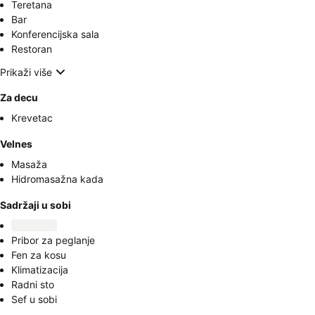
Teretana
Bar
Konferencijska sala
Restoran
Prikaži više
Za decu
Krevetac
Velnes
Masaža
Hidromasažna kada
Sadržaji u sobi
Pribor za peglanje
Fen za kosu
Klimatizacija
Radni sto
Sef u sobi