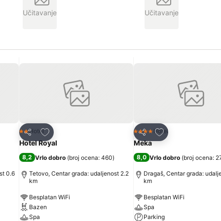
Učitavanje
Učitavanje
Dodati u favorite
Dodati u favorite
Hotel
Hotel
2 Zvezdice
4 Zvezdice
Deli
Deli
Hotel Royal
Meka
8,2
8,0
Vrlo dobro
(
broj ocena: 460
)
Vrlo dobro
(
broj ocena: 2
st 0.6
Tetovo, Centar grada: udaljenost 2.2
Dragaš, Centar grada: udalj
km
km
Besplatan WiFi
Besplatan WiFi
Bazen
Spa
Spa
Parking