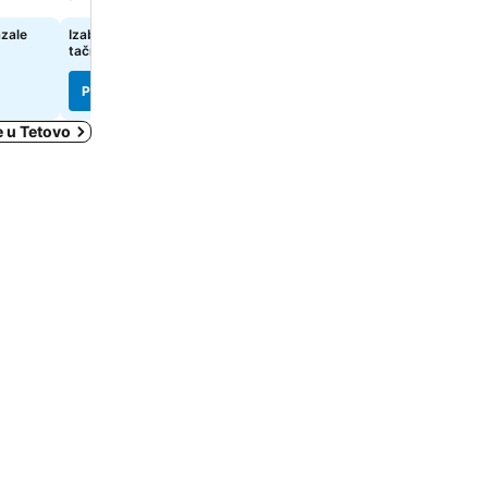
azale
Izaberi datume da bi se prikazale
Izaberi datume da bi se pr
tačne cene
tačne cene
Pogledaj cene
Pogledaj cene
e u Tetovo