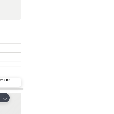
vek biti
Dodati u favorite
Dodati u favorite
i
Deli