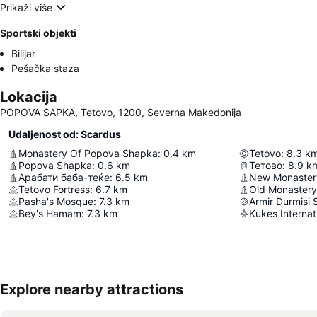
Prikaži više
Sportski objekti
Bilijar
Pešačka staza
Lokacija
POPOVA SAPKA, Tetovo, 1200, Severna Makedonija
Udaljenost od: Scardus
Monastery Of Popova Shapka
:
0.4
km
Tetovo
:
8.3
k
Popova Shapka
:
0.6
km
Тетово
:
8.9
k
Арабати баба-теќе
:
6.5
km
New Monaster
Tetovo Fortress
:
6.7
km
Old Monastery
Pasha's Mosque
:
7.3
km
Armir Durmisi 
Bey's Hamam
:
7.3
km
Kukes Internat
Explore nearby attractions