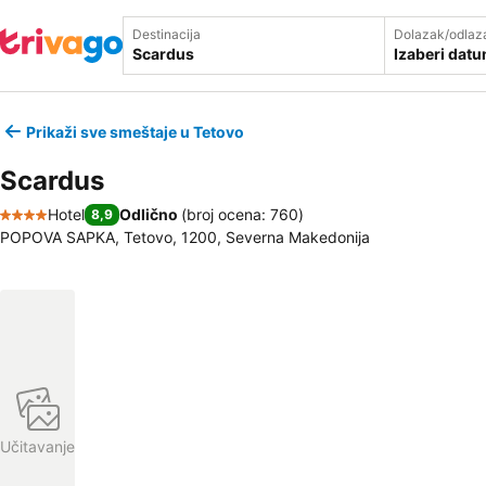
Destinacija
Dolazak/odlaz
Izaberi dat
Prikaži sve smeštaje u Tetovo
Scardus
Hotel
Odlično
(
broj ocena: 760
)
8,9
4 Zvezdice
POPOVA SAPKA, Tetovo, 1200, Severna Makedonija
Učitavanje