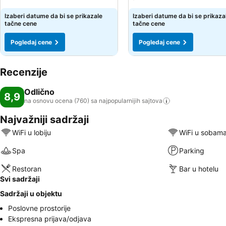
Izaberi datume da bi se prikazale
Izaberi datume da bi se prikaza
tačne cene
tačne cene
Pogledaj cene
Pogledaj cene
Recenzije
Odlično
8,9
na osnovu ocena (760) sa najpopularnijih
sajtova
Najvažniji sadržaji
WiFi u lobiju
WiFi u sobam
Spa
Parking
Restoran
Bar u hotelu
Svi sadržaji
Sadržaji u objektu
Poslovne prostorije
Ekspresna prijava/odjava