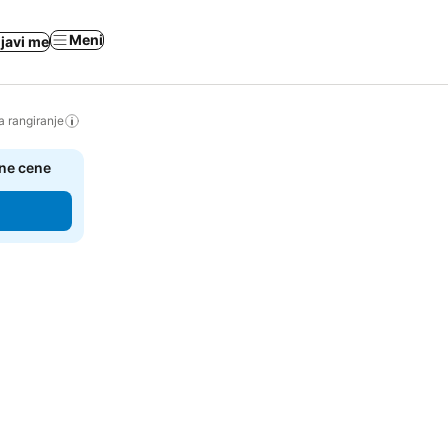
Meni
ijavi me
a rangiranje
čne cene