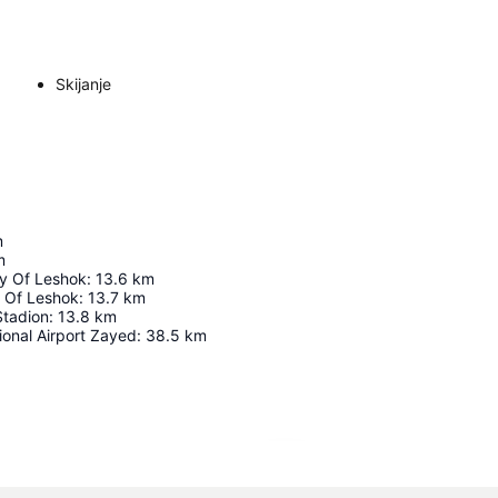
Skijanje
m
m
y Of Leshok
:
13.6
km
 Of Leshok
:
13.7
km
Stadion
:
13.8
km
ional Airport Zayed
:
38.5
km
Proširi mapu