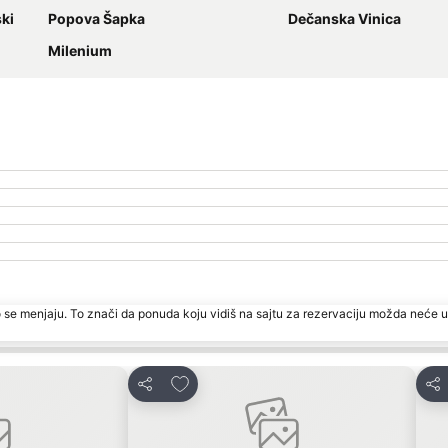
ski
Popova Šapka
Dečanska Vinica
Milenium
 se menjaju. To znači da ponuda koju vidiš na sajtu za rezervaciju možda neće u
te
Dodati u favorite
Deli
Del