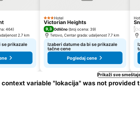
Hotel
Hot
3 Zvezdice
nt
Victorian Heights
Sn
9,3
/
na: 464
)
Odlično
(
broj ocena: 39
)
Oc
udaljenost 2.7 km
Tetovo, Centar grada: udaljenost 7.7 km
 se prikazale
Izaberi datume da bi se prikazale
I
tačne cene
t
ene
Pogledaj cene
Prikaži sve smeštaj
ng context variable "lokacija" was not provided 