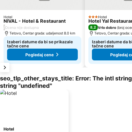
Hotel
Hotel
3 Zvezdice
NIVAL - Hotel & Restaurant
Hotel Yal Restaura
/
8,2
Ocena nije dostupna
Vrlo dobro
(
broj oce
Tetovo, Centar grada: udaljenost 8.0 km
Tetovo, Centar grada: 
Izaberi datume da bi se prikazale
Izaberi datume da bi
tačne cene
tačne cene
Pogledaj cene
Pogledaj c
seo_tlp_other_stays_title: Error: The intl stri
string "undefined"
Hotel