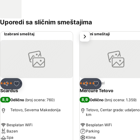
Uporedi sa sličnim smeštajima
Izabrani smeštaj
Slični smeštaji
sledeće
Dodati u favorite
Dodati u favorite
Hotel
Hotel
4 Zvezdice
5 Zvezdice
Deli
Deli
Scardus
Mercure Tetovo
8,9
8,9
Odlično
(
broj ocena: 760
)
Odlično
(
broj ocena: 1.359
)
Tetovo, Severna Makedonija
Tetovo, Centar grada: udaljeno
km
Besplatan WiFi
Besplatan WiFi
Bazen
Parking
Spa
Klima