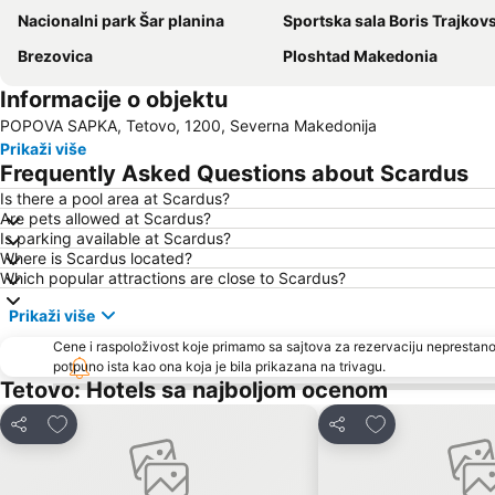
Nacionalni park Šar planina
Sportska sala Boris Trajkov
Brezovica
Ploshtad Makedonia
Informacije o objektu
POPOVA SAPKA, Tetovo, 1200, Severna Makedonija
Prikaži više
Frequently Asked Questions about Scardus
Is there a pool area at Scardus?
Are pets allowed at Scardus?
Is parking available at Scardus?
Where is Scardus located?
Which popular attractions are close to Scardus?
Prikaži više
Cene i raspoloživost koje primamo sa sajtova za rezervaciju neprestano
potpuno ista kao ona koja je bila prikazana na trivagu.
Tetovo: Hotels sa najboljom ocenom
Dodati u favorite
Dodati u favori
Deli
Deli