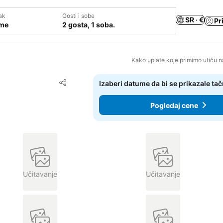
ak
Gosti i sobe
SR · €
Pr
ume
2 gosta, 1 soba.
Kako uplate koje primimo utiču n
Dodati u favorite
Izaberi datume da bi se prikazale ta
Deli
Pogledaj cene
Učitavanje
Učitavanje