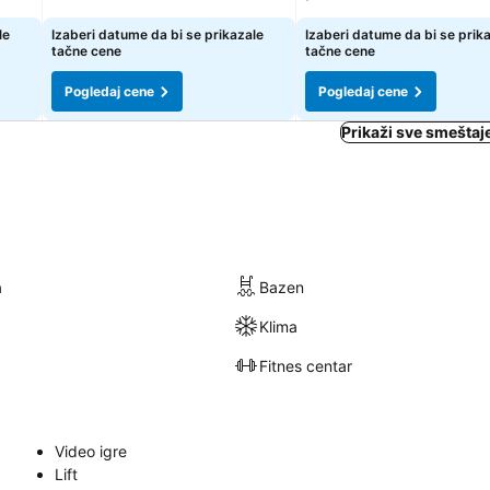
le
Izaberi datume da bi se prikazale
Izaberi datume da bi se prik
tačne cene
tačne cene
Pogledaj cene
Pogledaj cene
Prikaži sve smeštaj
a
Bazen
Klima
Fitnes centar
Video igre
Lift