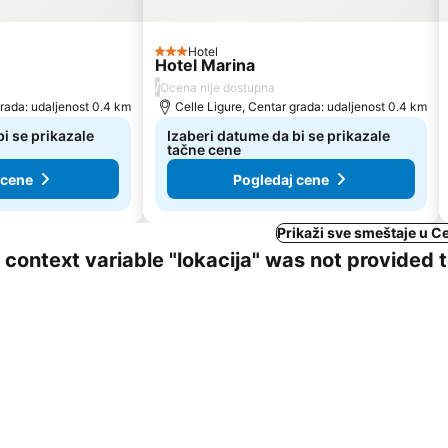
Hotel
3 Zvezdice
Hotel Marina
/
Ocena nije dostupna
grada: udaljenost 0.4 km
Celle Ligure, Centar grada: udaljenost 0.4 km
i se prikazale
Izaberi datume da bi se prikazale
tačne cene
 cene
Pogledaj cene
Prikaži sve smeštaje u Ce
ng context variable "lokacija" was not provided 