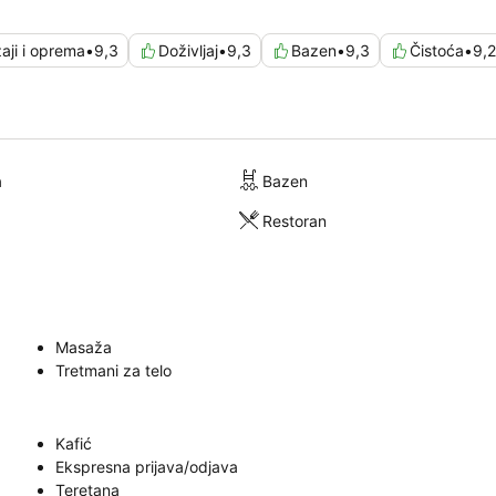
aji i oprema
•
9,3
Doživljaj
•
9,3
Bazen
•
9,3
Čistoća
•
9,2
a
Bazen
Restoran
Masaža
Tretmani za telo
Kafić
Ekspresna prijava/odjava
Teretana