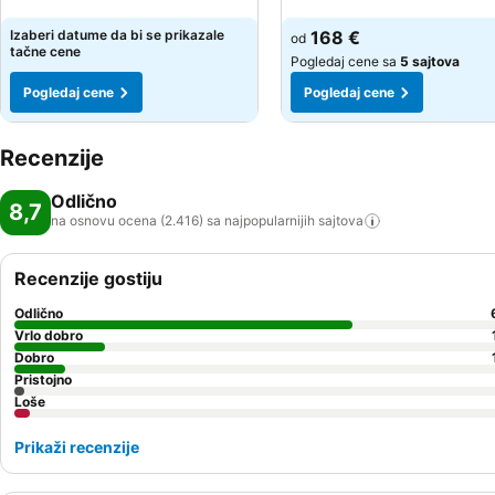
Pogledaj cene
Pogledaj cene
Izaberi datume da bi se prikazale
168 €
od
tačne cene
Pogledaj cene sa
5 sajtova
Pogledaj cene
Pogledaj cene
Recenzije
Odlično
8,7
na osnovu ocena (2.416) sa najpopularnijih
sajtova
Recenzije gostiju
Odlično
Vrlo dobro
Dobro
Pristojno
Loše
Prikaži recenzije