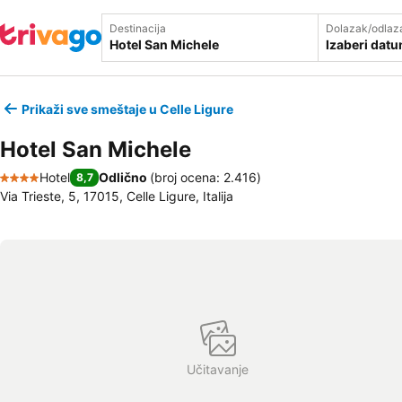
Destinacija
Dolazak/odlaz
Izaberi dat
Prikaži sve smeštaje u Celle Ligure
Hotel San Michele
Hotel
Odlično
(
broj ocena: 2.416
)
8,7
4 Zvezdice
Via Trieste, 5, 17015, Celle Ligure, Italija
Učitavanje