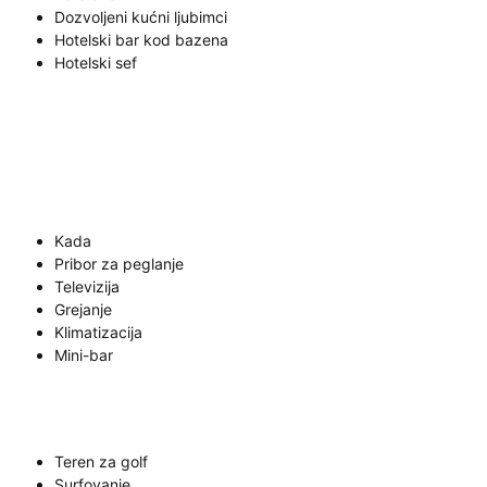
Dozvoljeni kućni ljubimci
Hotelski bar kod bazena
Hotelski sef
Kada
Pribor za peglanje
Televizija
Grejanje
Klimatizacija
Mini-bar
Teren za golf
Surfovanje