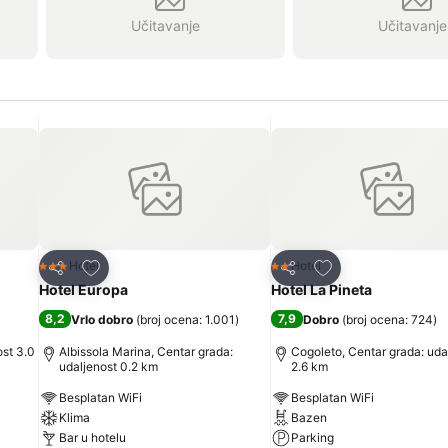
Učitavanje
Učitavanje
Dodati u favorite
Dodati u favorite
Hotel
Hotel
3 Zvezdice
2 Zvezdice
Deli
Deli
Hotel Europa
Hotel La Pineta
8,2
7,9
Vrlo dobro
(
broj ocena: 1.001
)
Dobro
(
broj ocena: 724
)
ost 3.0
Albissola Marina, Centar grada:
Cogoleto, Centar grada: uda
udaljenost 0.2 km
2.6 km
Besplatan WiFi
Besplatan WiFi
Klima
Bazen
Bar u hotelu
Parking