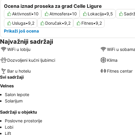
Ocena iznad proseka za grad Celle Ligure
Aktivnosti
•
10
Atmosfera
•
10
Lokacija
•
9,5
Sadrž
Usluga
•
9,2
Doručak
•
9,2
Fitnes
•
9,2
Prikaži još ocena
Najvažniji sadržaji
WiFi u lobiju
WiFi u sobam
Dozvoljeni kućni ljubimci
Klima
Bar u hotelu
Fitnes centar
Svi sadržaji
Velnes
Salon lepote
Solarijum
Sadržaji u objektu
Poslovne prostorije
Lobi
Lift