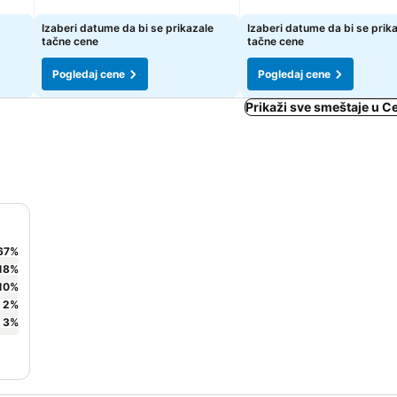
Pogledaj cene
Pogledaj cene
Izaberi datume da bi se prikazale
Izaberi datume da bi se prik
tačne cene
tačne cene
Pogledaj cene
Pogledaj cene
Prikaži sve smeštaje u Ce
67
%
18
%
10
%
2
%
3
%