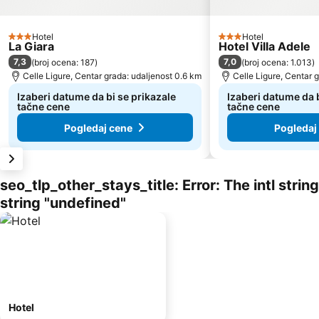
Hotel
Hotel
3 Zvezdice
3 Zvezdice
La Giara
Hotel Villa Adele
7,3
7,0
(
broj ocena: 187
)
(
broj ocena: 1.013
)
Celle Ligure, Centar grada: udaljenost 0.6 km
Celle Ligure, Centar 
Izaberi datume da bi se prikazale
Izaberi datume da b
tačne cene
tačne cene
Pogledaj cene
Pogledaj
seo_tlp_other_stays_title: Error: The intl stri
string "undefined"
Hotel