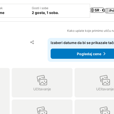
ak
Gosti i sobe
SR · €
Pr
ume
2 gosta, 1 soba.
Kako uplate koje primimo utiču n
Dodati u favorite
Izaberi datume da bi se prikazale ta
Deli
Pogledaj cene
Učitavanje
Učitavanje