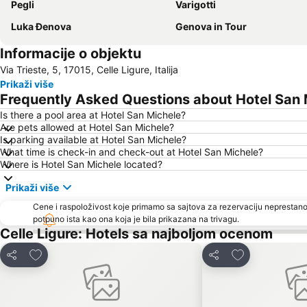
Pegli
Varigotti
Luka Đenova
Genova in Tour
Informacije o objektu
Via Trieste, 5, 17015, Celle Ligure, Italija
Prikaži više
Frequently Asked Questions about Hotel San 
Is there a pool area at Hotel San Michele?
Are pets allowed at Hotel San Michele?
Is parking available at Hotel San Michele?
What time is check-in and check-out at Hotel San Michele?
Where is Hotel San Michele located?
Prikaži više
Cene i raspoloživost koje primamo sa sajtova za rezervaciju neprestano
potpuno ista kao ona koja je bila prikazana na trivagu.
Celle Ligure: Hotels sa najboljom ocenom
Dodati u favorite
Dodati u favor
Deli
Deli