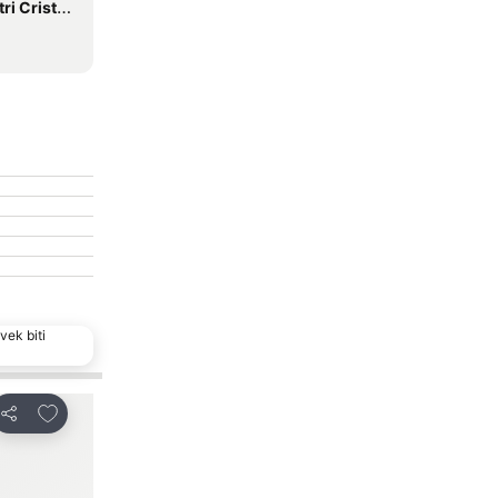
oro Colombo
vek biti
Dodati u favorite
Dodati u favorit
Deli
Deli