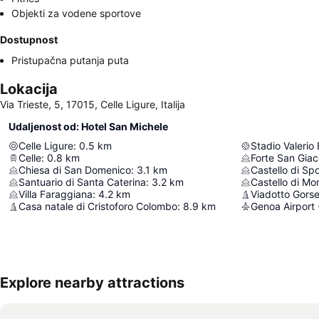
Objekti za vodene sportove
Dostupnost
Pristupačna putanja puta
Lokacija
Via Trieste, 5, 17015, Celle Ligure, Italija
Udaljenost od: Hotel San Michele
Celle Ligure
:
0.5
km
Stadio Valerio
Celle
:
0.8
km
Forte San Gia
Chiesa di San Domenico
:
3.1
km
Castello di Sp
Santuario di Santa Caterina
:
3.2
km
Castello di Mo
Villa Faraggiana
:
4.2
km
Viadotto Gorse
Casa natale di Cristoforo Colombo
:
8.9
km
Genoa Airport 
Explore nearby attractions