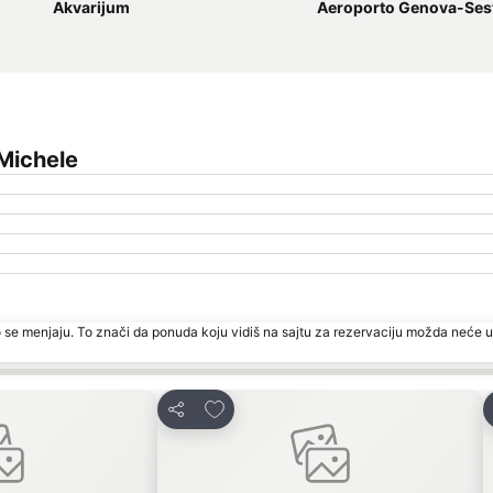
Akvarijum
Aeroporto Genova-Sestri Cristof
Michele
 se menjaju. To znači da ponuda koju vidiš na sajtu za rezervaciju možda neće u
ite
Dodati u favorite
Deli