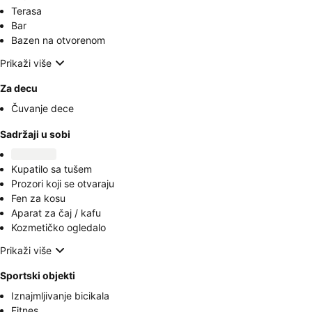
Terasa
Bar
Bazen na otvorenom
Prikaži više
Za decu
Čuvanje dece
Sadržaji u sobi
Kupatilo sa tušem
Prozori koji se otvaraju
Fen za kosu
Aparat za čaj / kafu
Kozmetičko ogledalo
Prikaži više
Sportski objekti
Iznajmljivanje bicikala
Fitnes