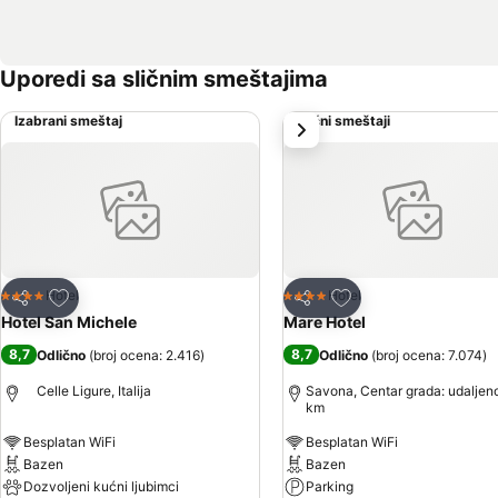
Uporedi sa sličnim smeštajima
Izabrani smeštaj
Slični smeštaji
sledeće
Dodati u favorite
Dodati u favorite
Hotel
Hotel
4 Zvezdice
4 Zvezdice
Deli
Deli
Hotel San Michele
Mare Hotel
8,7
8,7
Odlično
(
broj ocena: 2.416
)
Odlično
(
broj ocena: 7.074
)
Celle Ligure, Italija
Savona, Centar grada: udaljen
km
Besplatan WiFi
Besplatan WiFi
Bazen
Bazen
Dozvoljeni kućni ljubimci
Parking