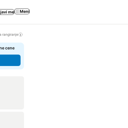
Meni
ijavi me
a rangiranje
čne cene