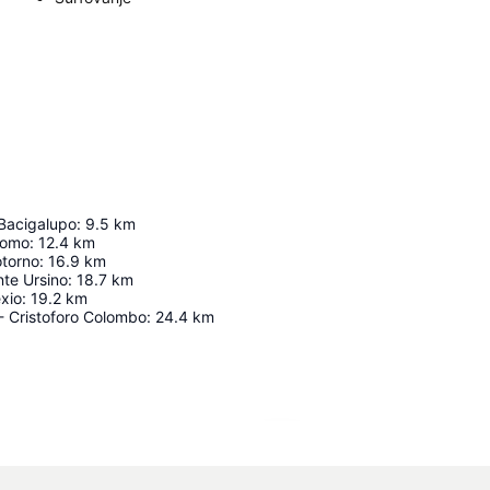
 Bacigalupo
:
9.5
km
como
:
12.4
km
otorno
:
16.9
km
nte Ursino
:
18.7
km
xio
:
19.2
km
- Cristoforo Colombo
:
24.4
km
Proširi mapu