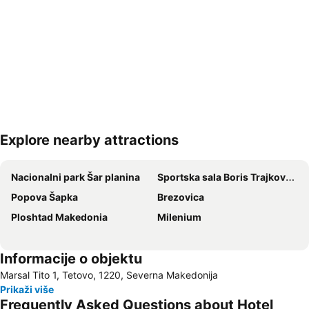
Explore nearby attractions
Proširi mapu
Nacionalni park Šar planina
Sportska sala Boris Trajkovski
Popova Šapka
Brezovica
Ploshtad Makedonia
Milenium
Informacije o objektu
Marsal Tito 1, Tetovo, 1220, Severna Makedonija
Prikaži više
Frequently Asked Questions about Hotel