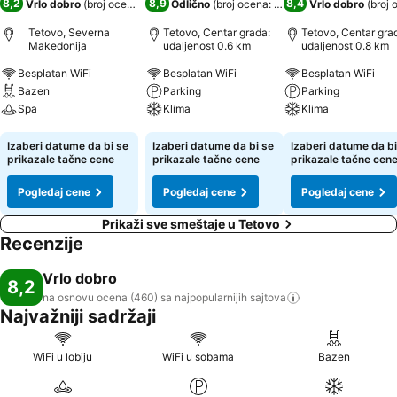
8,2
8,9
8,4
Vrlo dobro
(
broj ocena: 460
)
Odlično
(
broj ocena: 1.359
)
Vrlo dobro
(
broj 
Tetovo, Severna
Tetovo, Centar grada:
Tetovo, Centar gra
Makedonija
udaljenost 0.6 km
udaljenost 0.8 km
Besplatan WiFi
Besplatan WiFi
Besplatan WiFi
Bazen
Parking
Parking
Spa
Klima
Klima
Pogledaj cene
Pogledaj cene
Pogledaj cene
Izaberi datume da bi se
Izaberi datume da bi se
Izaberi datume da bi
prikazale tačne cene
prikazale tačne cene
prikazale tačne cen
Pogledaj cene
Pogledaj cene
Pogledaj cene
Prikaži sve smeštaje u Tetovo
Recenzije
Vrlo dobro
8,2
na osnovu ocena (460) sa najpopularnijih
sajtova
Najvažniji sadržaji
WiFi u lobiju
WiFi u sobama
Bazen