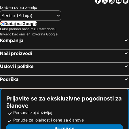
Facebook
Twitter
Insta
Yo
Izaberi svoju zemlju
Dodaj na Google
Lako pronađi naše rezultate: dodaj
trivago kao omiljeni izvor na Google.
Kompanija
Naši proizvodi
Uslovi i politike
Podrška
Prijavite se za ekskluzivne pogodnosti za
članove
Personalizuj doživljaj
Ponude za lojalnost i cene za članove
Prijavi se