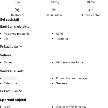
Spa
Parking
Klima
Restoran
Bar u hotelu
Fitnes centar
Svi sadržaji
Sadržaji u objektu
Poslovne prostorije
Kafić
Lift
Teretana
Prikaži više
Velnes
Sauna
Hidromasažna kada
Sadržaji u sobi
Prozori koji se otvaraju
Televizija
Grejanje
Prikaži više
Sportski objekti
Bilijar
Iznajmljivanje bicikala