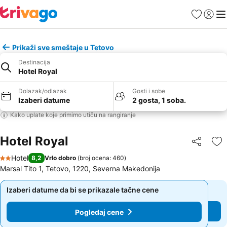
Favoriti
Prijavi
Men
Prikaži sve smeštaje u Tetovo
Destinacija
Hotel Royal
Dolazak/odlazak
Gosti i sobe
Izaberi datume
2 gosta, 1 soba.
Kako uplate koje primimo utiču na rangiranje
Hotel Royal
Deli
Do
Hotel
8,2
Vrlo dobro
(
broj ocena: 460
)
2 Zvezdice
Marsal Tito 1, Tetovo, 1220, Severna Makedonija
Izaberi datume da bi se prikazale tačne cene
Izaberi datume da bi se prikazale tačne cene
Pogledaj cene
Pogledaj cene