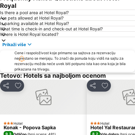
Royal
Is there a pool area at Hotel Royal?
Are pets allowed at Hotel Royal?
Is parking available at Hotel Royal?
What time is check-in and check-out at Hotel Royal?
Where is Hotel Royal located?
Prikaži više
Cene i raspoloživost koje primamo sa sajtova za rezervaciju
neprestano se menjaju. To znači da ponuda koju vidiš na sajtu za
rezervaciju možda neće uvek biti potpuno ista kao ona koja je bila
prikazana na trivagu.
Tetovo: Hotels sa najboljom ocenom
Deli
Dodati u favorite
Deli
Dodati u favo
Hotel
Hotel
3 Zvezdice
3 Zvezdice
Konak - Popova Sapka
Hotel Yal Restaura
9,3
8,2
Odlično
(
broj ocena: 481
)
Vrlo dobro
(
broj oce