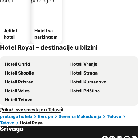
Jeftini
Hoteli sa
hoteli
parkingom
Hotel Royal – destinacije u blizini
Hoteli Ohrid
Hoteli Vranje
Hoteli Skoplje
Hoteli Struga
Hoteli Prizren
Hoteli Kumanovo
Hoteli Veles
Hoteli Priština
Hoteli Tetovo
Prikaži sve smeštaje u Tetovo
pretraga hotela
Evropa
Severna Makedonija
Tetovo
Tetovo
Hotel Royal