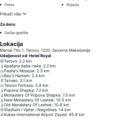
Fitnes
Skijanje
Prikaži više
Za decu
Dečije igralište
Lokacija
Marsal Tito 1, Tetovo, 1220, Severna Makedonija
Udaljenost od: Hotel Royal
Tetovo
:
2.2
km
Арабати баба-теќе
:
2.2
km
Pasha's Mosque
:
2.3
km
Bey's Hamam
:
2.4
km
Тетово
:
3.1
km
Tetovo Fortress
:
3.9
km
Popova Shapka
:
7.2
km
Monastery Of Popova Shapka
:
7.5
km
New Monastery Of Leshok
:
10.5
km
Old Monastery Of Leshok
:
10.8
km
Stadiumi i Vjeter i Negotines
:
14
km
Kukes International Airport Zayed
:
45.8
km