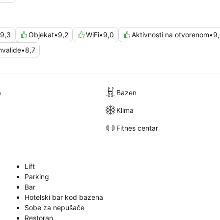
9,3
Objekat
•
9,2
WiFi
•
9,0
Aktivnosti na otvorenom
•
9
nvalide
•
8,7
a
Bazen
Klima
Fitnes centar
Lift
Parking
Bar
Hotelski bar kod bazena
Sobe za nepušače
Restoran