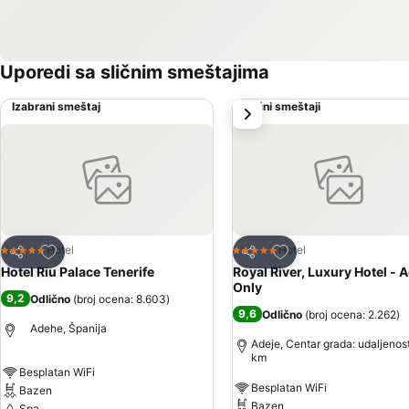
Uporedi sa sličnim smeštajima
Izabrani smeštaj
Slični smeštaji
sledeće
Dodati u favorite
Dodati u favorite
Hotel
Hotel
5 Zvezdice
5 Zvezdice
Deli
Deli
Hotel Riu Palace Tenerife
Royal River, Luxury Hotel - 
Only
9,2
Odlično
(
broj ocena: 8.603
)
9,6
Odlično
(
broj ocena: 2.262
)
Adehe, Španija
Adeje, Centar grada: udaljenost
km
Besplatan WiFi
Besplatan WiFi
Bazen
Bazen
Spa