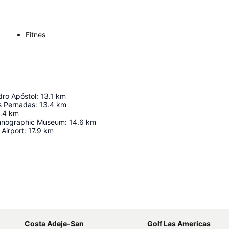
Fitnes
dro Apóstol
:
13.1
km
os Pernadas
:
13.4
km
.4
km
thnographic Museum
:
14.6
km
 Airport
:
17.9
km
Proširi mapu
Costa Adeje-San
Golf Las Americas