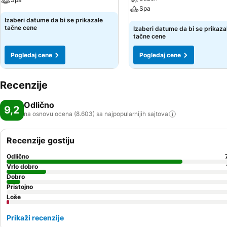
Spa
Izaberi datume da bi se prikazale
tačne cene
Izaberi datume da bi se prikaza
tačne cene
Pogledaj cene
Pogledaj cene
Recenzije
Odlično
9,2
na osnovu ocena (8.603) sa najpopularnijih
sajtova
Recenzije gostiju
Odlično
Vrlo dobro
Dobro
Pristojno
Loše
Prikaži recenzije