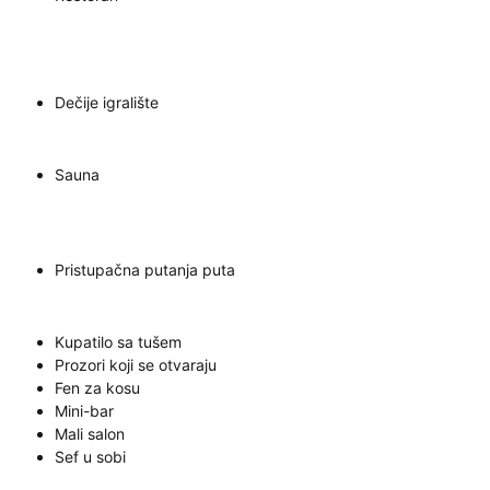
Dečije igralište
Sauna
Pristupačna putanja puta
Kupatilo sa tušem
Prozori koji se otvaraju
Fen za kosu
Mini-bar
Mali salon
Sef u sobi