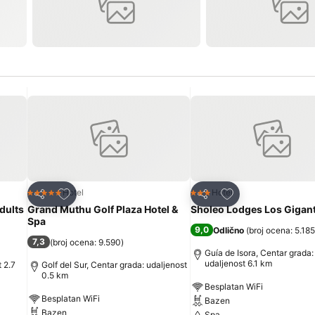
Dodati u favorite
Dodati u favorite
Hotel
Hotel
5 Zvezdice
3 Zvezdice
Deli
Deli
Adults
Grand Muthu Golf Plaza Hotel &
Sholeo Lodges Los Gigan
Spa
9,0
Odlično
(
broj ocena: 5.185
7,3
(
broj ocena: 9.590
)
Guía de Isora, Centar grada:
udaljenost 6.1 km
 2.7
Golf del Sur, Centar grada: udaljenost
0.5 km
Besplatan WiFi
Besplatan WiFi
Bazen
Bazen
Spa