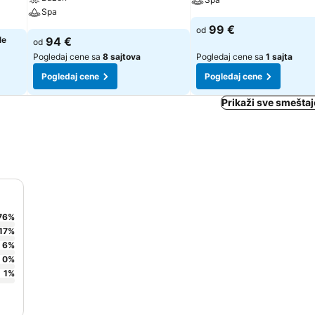
Spa
99 €
od
le
94 €
od
Pogledaj cene sa
8 sajtova
Pogledaj cene sa
1 sajta
Pogledaj cene
Pogledaj cene
Prikaži sve smešta
76
%
17
%
6
%
0
%
1
%