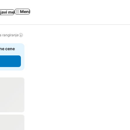
Meni
ijavi me
a rangiranje
čne cene