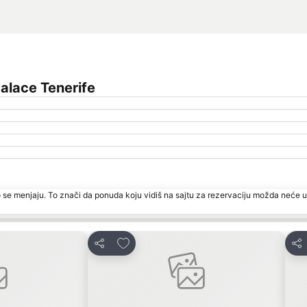
alace Tenerife
 se menjaju. To znači da ponuda koju vidiš na sajtu za rezervaciju možda neće u
te
Dodati u favorite
Deli
Del