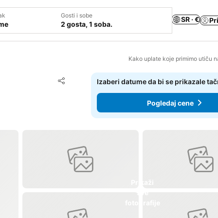
ak
Gosti i sobe
SR · €
Pr
ume
2 gosta, 1 soba.
Kako uplate koje primimo utiču n
Dodati u favorite
Izaberi datume da bi se prikazale ta
Deli
Pogledaj cene