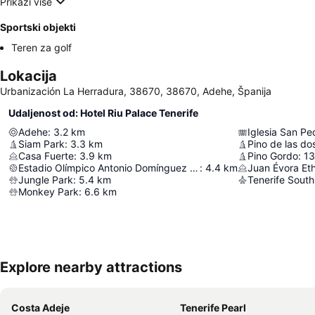
Prikaži više
Sportski objekti
Teren za golf
Lokacija
Urbanización La Herradura, 38670, 38670, Adehe, Španija
Udaljenost od: Hotel Riu Palace Tenerife
Adehe
:
3.2
km
Iglesia San Pe
Siam Park
:
3.3
km
Pino de las d
Casa Fuerte
:
3.9
km
Pino Gordo
:
13
Estadio Olímpico Antonio Domínguez Alfonso
:
4.4
km
Juan Évora E
Jungle Park
:
5.4
km
Tenerife South
Monkey Park
:
6.6
km
Explore nearby attractions
Costa Adeje
Tenerife Pearl