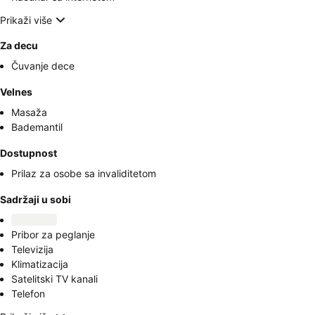
Prikaži više
Za decu
Čuvanje dece
Velnes
Masaža
Bademantil
Dostupnost
Prilaz za osobe sa invaliditetom
Sadržaji u sobi
Pribor za peglanje
Televizija
Klimatizacija
Satelitski TV kanali
Telefon