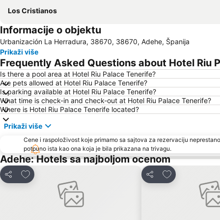
Los Cristianos
Informacije o objektu
Urbanización La Herradura, 38670, 38670, Adehe, Španija
Prikaži više
Frequently Asked Questions about Hotel Riu P
Is there a pool area at Hotel Riu Palace Tenerife?
Are pets allowed at Hotel Riu Palace Tenerife?
Is parking available at Hotel Riu Palace Tenerife?
What time is check-in and check-out at Hotel Riu Palace Tenerife?
Where is Hotel Riu Palace Tenerife located?
Prikaži više
Cene i raspoloživost koje primamo sa sajtova za rezervaciju neprestano
potpuno ista kao ona koja je bila prikazana na trivagu.
Adehe: Hotels sa najboljom ocenom
Dodati u favorite
Dodati u favori
Deli
Deli