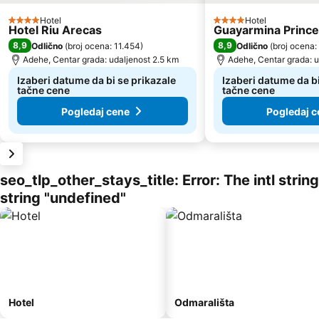
Hotel
Hotel
4 Zvezdice
4 Zvezdice
Hotel Riu Arecas
Guayarmina Princ
8,9
8,9
Odlično
(
broj ocena: 11.454
)
Odlično
(
broj ocena:
Adehe, Centar grada: udaljenost 2.5 km
Adehe, Centar grada: u
Izaberi datume da bi se prikazale
Izaberi datume da bi
tačne cene
tačne cene
Pogledaj cene
Pogledaj c
seo_tlp_other_stays_title: Error: The intl stri
string "undefined"
Hotel
Odmarališta