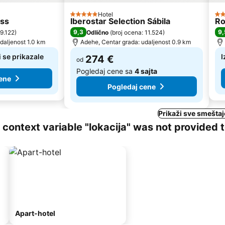
Hotel
5 Zvezdice
5 
ess
Iberostar Selection Sábila
Ro
9,3
9,
 9.122
)
Odlično
(
broj ocena: 11.524
)
daljenost 1.0 km
Adehe, Centar grada: udaljenost 0.9 km
 se prikazale
I
274 €
od
Pogledaj cene sa
4 sajta
ene
Pogledaj cene
Prikaži sve smešta
ng context variable "lokacija" was not provided 
Apart-hotel