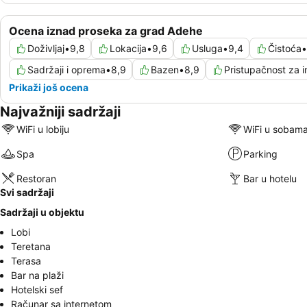
Ocena iznad proseka za grad Adehe
Doživljaj
•
9,8
Lokacija
•
9,6
Usluga
•
9,4
Čistoća
•
Sadržaji i oprema
•
8,9
Bazen
•
8,9
Pristupačnost za i
Prikaži još ocena
Najvažniji sadržaji
WiFi u lobiju
WiFi u sobam
Spa
Parking
Restoran
Bar u hotelu
Svi sadržaji
Sadržaji u objektu
Lobi
Teretana
Terasa
Bar na plaži
Hotelski sef
Računar sa internetom