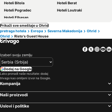
Hoteli Bitola
Hoteli Berat
Hoteli Pogradec
Hoteli Loutraki
Hoteli Elbasan
Prikaži sve smeštaje u Ohrid
pretraga hotela
Evropa
Severna Makedonija
Ohrid
Ohrid
Risto's Guest House
Facebook
Twitter
Insta
Yo
Izaberi svoju zemlju
Dodaj na Google
Lako pronađi naše rezultate: dodaj
trivago kao omiljeni izvor na Google.
Kompanija
Naši proizvodi
Uslovi i politike