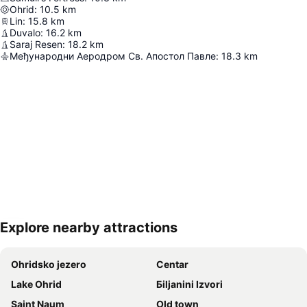
Ohrid
:
10.5
km
Lin
:
15.8
km
Duvalo
:
16.2
km
Saraj Resen
:
18.2
km
Међународни Аеродром Св. Апостол Павле
:
18.3
km
Explore nearby attractions
Proširi mapu
Ohridsko jezero
Centar
Lake Ohrid
Бilјаnini Izvori
Saint Naum
Old town