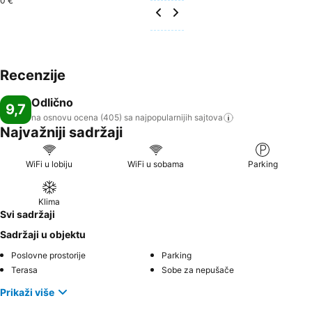
0 €
Recenzije
Odlično
9,7
na osnovu ocena (405) sa najpopularnijih
sajtova
Najvažniji sadržaji
WiFi u lobiju
WiFi u sobama
Parking
Klima
Svi sadržaji
Sadržaji u objektu
Poslovne prostorije
Parking
Terasa
Sobe za nepušače
Prikaži više