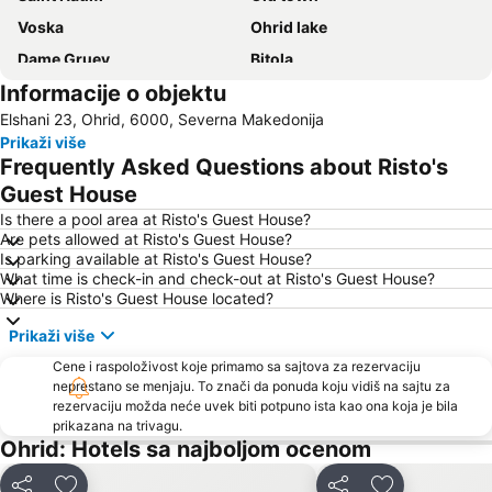
Voska
Ohrid lake
Dame Gruev
Bitola
Informacije o objektu
Goce Delčev
Rаčа
Elshani 23, Ohrid, 6000, Severna Makedonija
Vidoбištа
Galicica National Park
Prikaži više
7 Noemvri
Frequently Asked Questions about Risto's
Guest House
Is there a pool area at Risto's Guest House?
Are pets allowed at Risto's Guest House?
Is parking available at Risto's Guest House?
What time is check-in and check-out at Risto's Guest House?
Where is Risto's Guest House located?
Prikaži više
Cene i raspoloživost koje primamo sa sajtova za rezervaciju
neprestano se menjaju. To znači da ponuda koju vidiš na sajtu za
rezervaciju možda neće uvek biti potpuno ista kao ona koja je bila
prikazana na trivagu.
Ohrid: Hotels sa najboljom ocenom