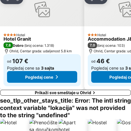
Deli
Dodati u favorite
Deli
Dodati u favo
Hotel
Hotel
4 Zvezdice
3 Zvezdice
Hotel Granit
Accommodation J
7,8
7,0
Dobro
(
broj ocena: 1.318
)
(
broj ocena: 103
)
Ohrid, Centar grada: udaljenost 5.8 km
Ohrid, Centar grada: ud
107 €
46 €
od
od
Pogledaj cene sa
3 sajta
Pogledaj cene sa
3 s
Pogledaj cene
Pogledaj c
Prikaži sve smeštaje u Ohrid
seo_tlp_other_stays_title: Error: The intl string
context variable "lokacija" was not provided
to the string "undefined"