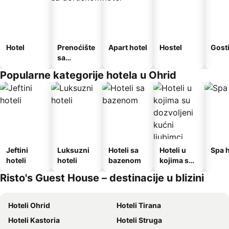
Hotel
Prenoćište
Apart hotel
Hostel
Gost
sa
doručkom
Popularne kategorije hotela u Ohrid
Jeftini
Luksuzni
Hoteli sa
Hoteli u
Spa h
hoteli
hoteli
bazenom
kojima su
dozvoljeni
Risto's Guest House – destinacije u blizini
kućni
ljubimci
Hoteli Ohrid
Hoteli Tirana
Hoteli Kastoria
Hoteli Struga