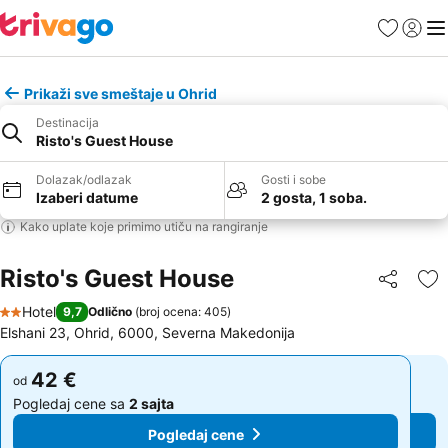
Favoriti
Prijavi
Men
Prikaži sve smeštaje u Ohrid
Destinacija
Risto's Guest House
Dolazak/odlazak
Gosti i sobe
Izaberi datume
2 gosta, 1 soba.
Kako uplate koje primimo utiču na rangiranje
Risto's Guest House
Deli
Do
Hotel
9,7
Odlično
(
broj ocena: 405
)
2 Zvezdice
Elshani 23, Ohrid, 6000, Severna Makedonija
42 €
42 €
od
od
Pogledaj cene sa
2 sajta
Pogledaj cene sa
2 sajta
Pogledaj cene
Pogledaj cene