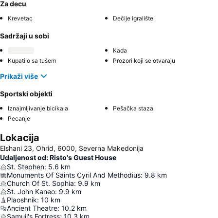
Za decu
Krevetac
Dečije igralište
Sadržaji u sobi
Kada
Kupatilo sa tušem
Prozori koji se otvaraju
Prikaži više
Sportski objekti
Iznajmljivanje bicikala
Pešačka staza
Pecanje
Lokacija
Elshani 23, Ohrid, 6000, Severna Makedonija
Udaljenost od: Risto's Guest House
St. Stephen
:
5.6
km
Monuments Of Saints Cyril And Methodius
:
9.8
km
Church Of St. Sophia
:
9.9
km
St. John Kaneo
:
9.9
km
Plaoshnik
:
10
km
Ancient Theatre
:
10.2
km
Samuil's Fortress
:
10.3
km