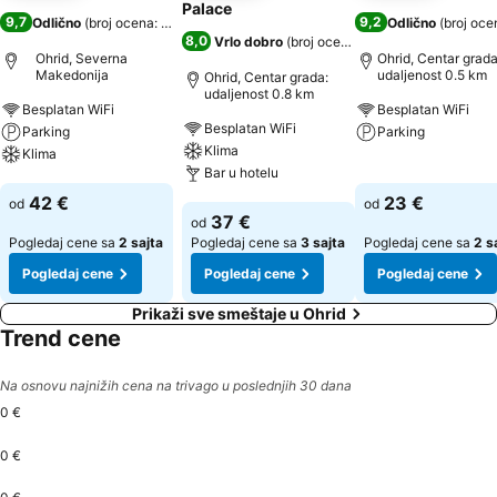
Palace
9,7
9,2
Odlično
(
broj ocena: 405
)
Odlično
(
broj oce
8,0
Vrlo dobro
(
broj ocena: 580
)
Ohrid, Severna
Ohrid, Centar grada
Makedonija
udaljenost 0.5 km
Ohrid, Centar grada:
udaljenost 0.8 km
Besplatan WiFi
Besplatan WiFi
Besplatan WiFi
Parking
Parking
Klima
Klima
Bar u hotelu
Pogledaj cene
Pogledaj cene
42 €
23 €
od
od
Pogledaj cene
37 €
od
Pogledaj cene sa
2 sajta
Pogledaj cene sa
3 sajta
Pogledaj cene sa
2 s
Pogledaj cene
Pogledaj cene
Pogledaj cene
Prikaži sve smeštaje u Ohrid
Trend cene
Na osnovu najnižih cena na trivago u poslednjih 30 dana
0 €
0 €