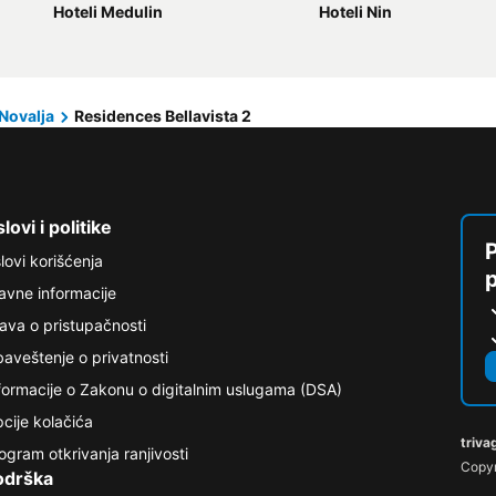
Hoteli Medulin
Hoteli Nin
Novalja
Residences Bellavista 2
lovi i politike
P
lovi korišćenja
avne informacije
java o pristupačnosti
aveštenje o privatnosti
formacije o Zakonu o digitalnim uslugama (DSA)
cije kolačića
triva
ogram otkrivanja ranjivosti
Copyr
odrška