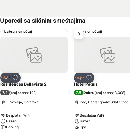
Uporedi sa sličnim smeštajima
Izabrani smeštaj
Slični smeštaji
sledeće
Dodati u favorite
Dodati u favorite
Hotel
Hotel
3 Zvezdice
4 Zvezdice
Deli
Deli
Residences Bellavista 2
Hotel Pagus
7,4
7,9
(
broj ocena: 192
)
Dobro
(
broj ocena: 3.098
)
Novalja, Hrvatska
Pag, Centar grada: udaljenost 
Besplatan WiFi
Besplatan WiFi
Bazen
Bazen
Parking
Spa