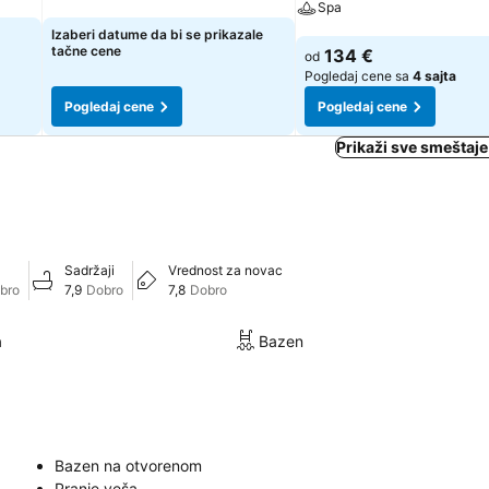
Spa
Pogledaj cene
Izaberi datume da bi se prikazale
Pogledaj cene
tačne cene
134 €
od
Pogledaj cene sa
4 sajta
Pogledaj cene
Pogledaj cene
Prikaži sve smeštaje
Sadržaji
Vrednost za novac
obro
7,9
Dobro
7,8
Dobro
a
Bazen
Bazen na otvorenom
Pranje veša