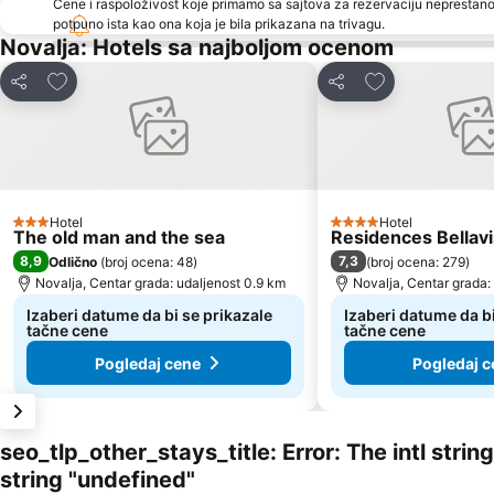
Cene i raspoloživost koje primamo sa sajtova za rezervaciju neprestano
potpuno ista kao ona koja je bila prikazana na trivagu.
Novalja: Hotels sa najboljom ocenom
Dodati u favorite
Dodati u favori
Deli
Deli
Hotel
Hotel
3 Zvezdice
4 Zvezdice
The old man and the sea
Residences Bellavi
8,9
7,3
Odlično
(
broj ocena: 48
)
(
broj ocena: 279
)
Novalja, Centar grada: udaljenost 0.9 km
Novalja, Centar grada:
Izaberi datume da bi se prikazale
Izaberi datume da bi
tačne cene
tačne cene
Pogledaj cene
Pogledaj c
seo_tlp_other_stays_title: Error: The intl stri
string "undefined"