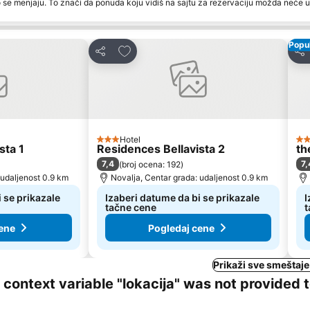
 se menjaju. To znači da ponuda koju vidiš na sajtu za rezervaciju možda neće u
Popul
te
Dodati u favorite
Deli
Del
Hotel
3 Zvezdice
2 
sta 1
Residences Bellavista 2
th
7,4
7,
(
broj ocena: 192
)
 udaljenost 0.9 km
Novalja, Centar grada: udaljenost 0.9 km
 se prikazale
Izaberi datume da bi se prikazale
I
tačne cene
t
ene
Pogledaj cene
Prikaži sve smeštaje
ng context variable "lokacija" was not provided 