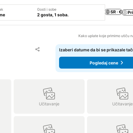
ak
Gosti i sobe
SR · €
Pr
ume
2 gosta, 1 soba.
Kako uplate koje primimo utiču n
Dodati u favorite
Izaberi datume da bi se prikazale ta
Deli
Pogledaj cene
Učitavanje
Učitavanje