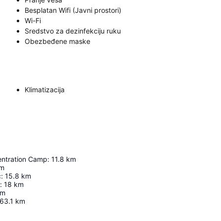
Besplatan Wifi (Javni prostori)
Wi-Fi
Sredstvo za dezinfekciju ruku
Obezbeđene maske
Klimatizacija
ntration Camp
:
11.8
km
m
ć
:
15.8
km
:
18
km
km
63.1
km