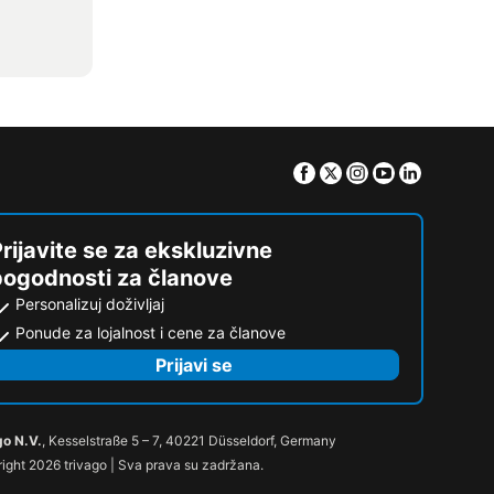
Facebook
Twitter
Instagram
Youtube
Linkedin
rijavite se za ekskluzivne
pogodnosti za članove
Personalizuj doživljaj
Ponude za lojalnost i cene za članove
Prijavi se
go N.V.
, Kesselstraße 5 – 7, 40221 Düsseldorf, Germany
ight 2026 trivago | Sva prava su zadržana.