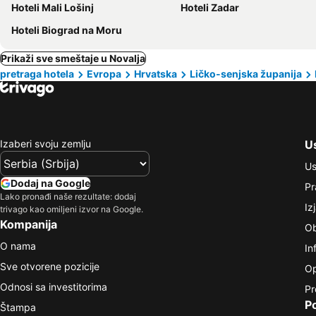
Hoteli Mali Lošinj
Hoteli Zadar
Hoteli Biograd na Moru
Prikaži sve smeštaje u Novalja
pretraga hotela
Evropa
Hrvatska
Ličko-senjska županija
Izaberi svoju zemlju
Us
Us
Dodaj na Google
Pr
Lako pronađi naše rezultate: dodaj
Iz
trivago kao omiljeni izvor na Google.
Kompanija
Ob
O nama
In
Sve otvorene pozicije
Op
Odnosi sa investitorima
Pr
P
Štampa