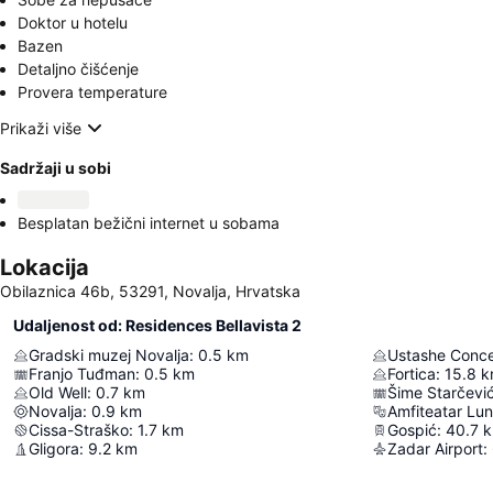
Doktor u hotelu
Bazen
Detaljno čišćenje
Provera temperature
Prikaži više
Sadržaji u sobi
Besplatan bežični internet u sobama
Lokacija
Obilaznica 46b, 53291, Novalja, Hrvatska
Udaljenost od: Residences Bellavista 2
Gradski muzej Novalja
:
0.5
km
Ustashe Conce
Franjo Tuđman
:
0.5
km
Fortica
:
15.8
k
Old Well
:
0.7
km
Šime Starčevi
Novalja
:
0.9
km
Amfiteatar Lun
Cissa-Straško
:
1.7
km
Gospić
:
40.7
Gligora
:
9.2
km
Zadar Airport
: