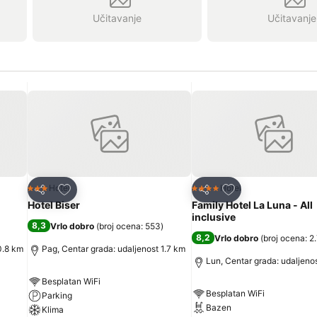
Učitavanje
Učitavanje
Dodati u favorite
Dodati u favorite
Hotel
Hotel
3 Zvezdice
4 Zvezdice
Deli
Deli
Hotel Biser
Family Hotel La Luna - All
inclusive
8,3
Vrlo dobro
(
broj ocena: 553
)
8,2
Vrlo dobro
(
broj ocena: 2
0.8 km
Pag, Centar grada: udaljenost 1.7 km
Lun, Centar grada: udaljeno
Besplatan WiFi
Besplatan WiFi
Parking
Bazen
Klima