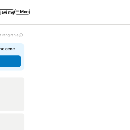
Meni
ijavi me
a rangiranje
čne cene