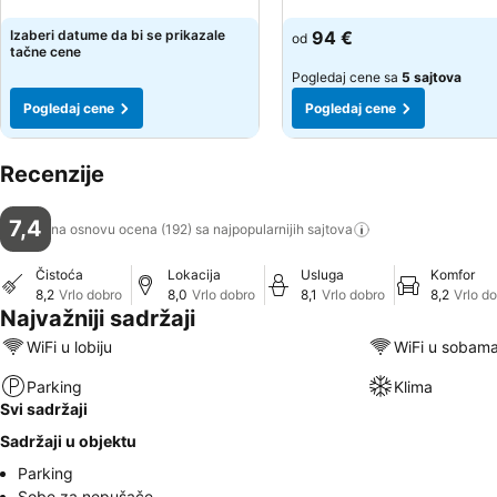
Pogledaj cene
Pogledaj cene
Izaberi datume da bi se prikazale
94 €
od
tačne cene
Pogledaj cene sa
5 sajtova
Pogledaj cene
Pogledaj cene
Recenzije
7,4
na osnovu ocena (192) sa najpopularnijih
sajtova
Čistoća
Lokacija
Usluga
Komfor
8,2
Vrlo dobro
8,0
Vrlo dobro
8,1
Vrlo dobro
8,2
Vrlo d
Najvažniji sadržaji
WiFi u lobiju
WiFi u sobam
Parking
Klima
Svi sadržaji
Sadržaji u objektu
Parking
Sobe za nepušače