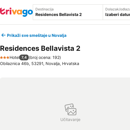
Destinacija
Dolazak/odlaz
Izaberi dat
Prikaži sve smeštaje u Novalja
Residences Bellavista 2
Hotel
(
broj ocena: 192
)
7,4
3 Zvezdice
Obilaznica 46b, 53291, Novalja, Hrvatska
Učitavanje