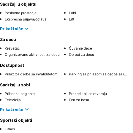
Sadržaji u objektu
Poslovne prostorije
Lobi
Ekspresna prijava/odjava
Lift
Prikaži više
Za decu
Krevetac
Čuvanje dece
Organizovane aktivnosti za decu
Obroci za decu
Dostupnost
Prilaz za osobe sa invaliditetom
Parking sa prilazom za osobe sa invaliditetom
Sadržaji u sobi
Pribor za peglanje
Prozori koji se otvaraju
Televizija
Fen za kosu
Prikaži više
Sportski objekti
Fitnes