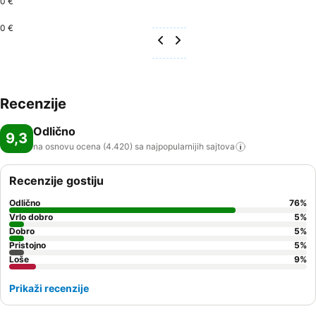
0 €
0 €
Recenzije
Odlično
9,3
na osnovu ocena (4.420) sa najpopularnijih
sajtova
Recenzije gostiju
Odlično
76
%
Vrlo dobro
5
%
Dobro
5
%
Pristojno
5
%
Loše
9
%
Prikaži recenzije