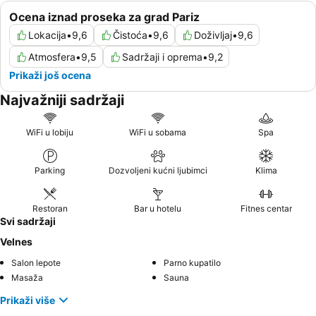
Ocena iznad proseka za grad Pariz
Lokacija
•
9,6
Čistoća
•
9,6
Doživljaj
•
9,6
Atmosfera
•
9,5
Sadržaji i oprema
•
9,2
Prikaži još ocena
Najvažniji sadržaji
WiFi u lobiju
WiFi u sobama
Spa
Parking
Dozvoljeni kućni ljubimci
Klima
Restoran
Bar u hotelu
Fitnes centar
Svi sadržaji
Velnes
Salon lepote
Parno kupatilo
Masaža
Sauna
Prikaži više