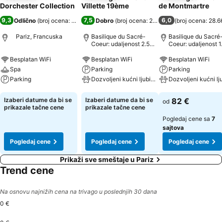
Dorchester Collection
Villette 19ème
de Montmartre
9,3
7,5
6,0
Odlično
(
broj ocena: 4.420
)
Dobro
(
broj ocena: 22.320
)
(
broj ocena: 28.6
Pariz, Francuska
Basilique du Sacré-
Basilique du Sacré
Coeur: udaljenost 2.5
Coeur: udaljenost 1
km
Besplatan WiFi
Besplatan WiFi
Besplatan WiFi
Spa
Parking
Parking
Parking
Dozvoljeni kućni ljubimci
Pogledaj cene
Pogledaj cene
Pogledaj cene
Izaberi datume da bi se
Izaberi datume da bi se
82 €
od
prikazale tačne cene
prikazale tačne cene
Pogledaj cene sa
7
sajtova
Pogledaj cene
Pogledaj cene
Pogledaj cene
Prikaži sve smeštaje u Pariz
Trend cene
Na osnovu najnižih cena na trivago u poslednjih 30 dana
0 €