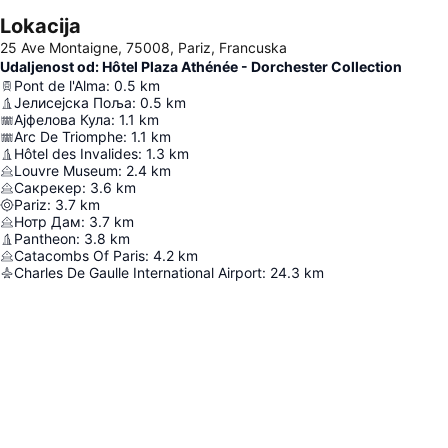
Lokacija
25 Ave Montaigne, 75008, Pariz, Francuska
Udaljenost od: Hôtel Plaza Athénée - Dorchester Collection
Pont de l'Alma
:
0.5
km
Јелисејска Поља
:
0.5
km
Ајфелова Кула
:
1.1
km
Arc De Triomphe
:
1.1
km
Hôtel des Invalides
:
1.3
km
Louvre Museum
:
2.4
km
Сакрекер
:
3.6
km
Pariz
:
3.7
km
Нотр Дам
:
3.7
km
Pantheon
:
3.8
km
Catacombs Of Paris
:
4.2
km
Charles De Gaulle International Airport
:
24.3
km