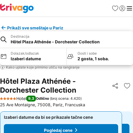
Favoriti
Prijavi
Men
Prikaži sve smeštaje u Pariz
Destinacija
Hôtel Plaza Athénée - Dorchester Collection
Dolazak/odlazak
Gosti i sobe
Izaberi datume
2 gosta, 1 soba.
Kako uplate koje primimo utiču na rangiranje
Hôtel Plaza Athénée -
Dorchester Collection
Deli
Do
Hotel
9,3
Odlično
(
broj ocena: 4.420
)
5 Zvezdice
25 Ave Montaigne, 75008, Pariz, Francuska
Izaberi datume da bi se prikazale tačne cene
Izaberi datume da bi se prikazale tačne cene
Pogledaj cene
Pogledaj cene