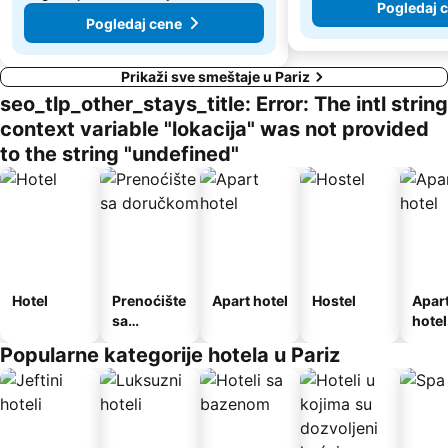
Pogledaj 
Pogledaj cene
Prikaži sve smeštaje u Pariz
seo_tlp_other_stays_title: Error: The intl string
context variable "lokacija" was not provided
to the string "undefined"
Hotel
Prenoćište
Apart hotel
Hostel
Apar
sa
hotel
doručkom
Popularne kategorije hotela u Pariz