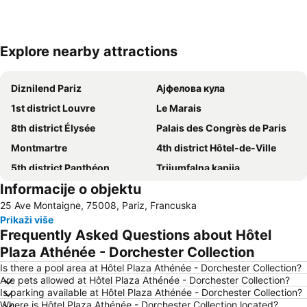
Explore nearby attractions
Proširi mapu
Diznilend Pariz
Ајфелова кула
1st district Louvre
Le Marais
8th district Élysée
Palais des Congrès de Paris
Montmartre
4th district Hôtel-de-Ville
5th district Panthéon
Trijumfalna kapija
Informacije o objektu
Gare de Neuilly - Porte Maillot Metro Station
2nd district la Bourse
25 Ave Montaigne, 75008, Pariz, Francuska
Notre-Dame
7th district Palais Bourbon
Prikaži više
6th district Luxembourg
15th district Vaugirard
Frequently Asked Questions about Hôtel
Luksemburški park u Parizu
Železnička stanica Gare du Nord Pariz
Plaza Athénée - Dorchester Collection
Jelisejska Polja
58 tour eiffel
Is there a pool area at Hôtel Plaza Athénée - Dorchester Collection?
Are pets allowed at Hôtel Plaza Athénée - Dorchester Collection?
3rd district Temple
17th district Batignolles-Monceau
Is parking available at Hôtel Plaza Athénée - Dorchester Collection?
Where is Hôtel Plaza Athénée - Dorchester Collection located?
10th district Entrepôt
St-Germain-des-Prés