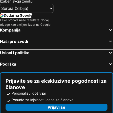
Izaberi svoju zemlju
Dodaj na Google
Lako pronađi naše rezultate: dodaj
trivago kao omiljeni izvor na Google.
Kompanija
Naši proizvodi
Uslovi i politike
Podrška
Prijavite se za ekskluzivne pogodnosti za
članove
Personalizuj doživljaj
Ponude za lojalnost i cene za članove
Prijavi se