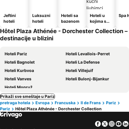
Jeftini
Luksuzni
Hoteli sa
Hoteli u
Spa h
hoteli
hoteli
bazenom
kojima su
dozvoljeni
Hôtel Plaza Athénée - Dorchester Collection –
kućni
destinacije u blizini
ljubimci
Hoteli Pariz
Hoteli Levallois-Perret
Hoteli Bagnolet
Hoteli La Defense
Hoteli Kurbvoa
Hoteli Villejuif
Hoteli Vanves
Hoteli Bulonj-Bijankur
Hoteli Monruž
Prikaži sve smeštaje u Pariz
pretraga hotela
Evropa
Francuska
Il de Frans
Pariz
Pariz
Hôtel Plaza Athénée - Dorchester Collection
Facebook
Twitter
Insta
Yo