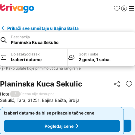
Favoriti
Prijavi
Men
Prikaži sve smeštaje u Bajina Bašta
Destinacija
Planinska Kuca Sekulic
Dolazak/odlazak
Gosti i sobe
Izaberi datume
2 gosta, 1 soba.
Kako uplate koje primimo utiču na rangiranje
Planinska Kuca Sekulic
Deli
Do
Hotel
/
Ocena nije dostupna
Sekulić, Tara, 31251, Bajina Bašta, Srbija
Izaberi datume da bi se prikazale tačne cene
Izaberi datume da bi se prikazale tačne cene
Pogledaj cene
Pogledaj cene