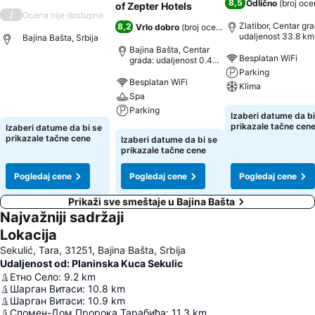
8,5
Odlično
(
broj oce
of Zepter Hotels
/
Ocena nije dostupna
Zlatibor, Centar gra
8,2
Vrlo dobro
(
broj ocena: 1.351
)
udaljenost 33.8 km
Bajina Bašta, Srbija
Bajina Bašta, Centar
Besplatan WiFi
grada: udaljenost 0.4
km
Parking
Pogledaj cene
Besplatan WiFi
Klima
Spa
Parking
Pogledaj cene
Izaberi datume da bi
prikazale tačne cen
Izaberi datume da bi se
Pogledaj cene
prikazale tačne cene
Izaberi datume da bi se
prikazale tačne cene
Pogledaj cene
Pogledaj cene
Pogledaj cene
Prikaži sve smeštaje u Bajina Bašta
Najvažniji sadržaji
Lokacija
Sekulić, Tara, 31251, Bajina Bašta, Srbija
Udaljenost od: Planinska Kuca Sekulic
Етно Село
:
9.2
km
Шарган Витаси
:
10.8
km
Шарган Витаси
:
10.9
km
Спомен-Дом Пророка Тарабића
:
11.3
km