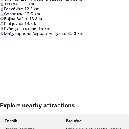
Јатаре
:
11.7
km
Голубићи
:
12.3
km
Солотник
:
13.6
km
Bajina Bašta
:
13.8
km
Klotijevac
:
14.5
km
Кућица на стени
:
15
km
Међународни Аеродром Тузла
:
85.3
km
Explore nearby attractions
Proširi mapu
Tornik
Perućac