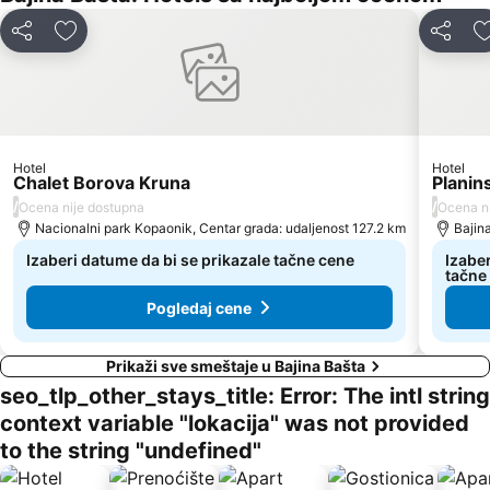
Deli
Dodati u favorite
Deli
Hotel
Hotel
Chalet Borova Kruna
Planin
/
/
Ocena nije dostupna
Ocena n
Nacionalni park Kopaonik, Centar grada: udaljenost 127.2 km
Bajin
Izaberi datume da bi se prikazale tačne cene
Izaber
tačne
Pogledaj cene
Prikaži sve smeštaje u Bajina Bašta
seo_tlp_other_stays_title: Error: The intl string
context variable "lokacija" was not provided
to the string "undefined"