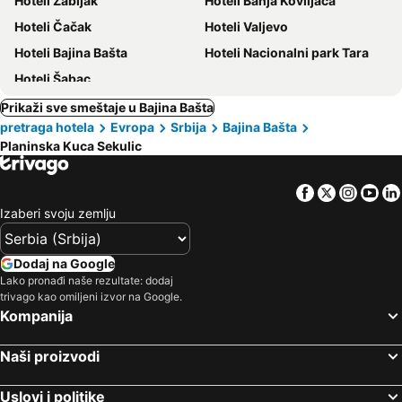
Hoteli Žabljak
Hoteli Banja Koviljača
Hoteli Čačak
Hoteli Valjevo
Hoteli Bajina Bašta
Hoteli Nacionalni park Tara
Hoteli Šabac
Prikaži sve smeštaje u Bajina Bašta
pretraga hotela
Evropa
Srbija
Bajina Bašta
Planinska Kuca Sekulic
Facebook
Twitter
Insta
Yo
Izaberi svoju zemlju
Dodaj na Google
Lako pronađi naše rezultate: dodaj
trivago kao omiljeni izvor na Google.
Kompanija
Naši proizvodi
Uslovi i politike