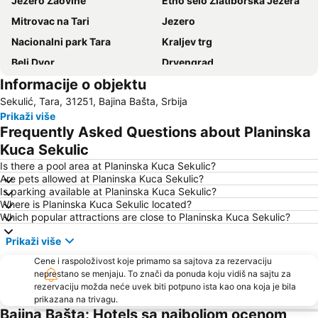
Jezero Zaovine
Etno selo Zlatiborska Jezera
Mitrovac na Tari
Jezero
Nacionalni park Tara
Kraljev trg
Beli Dvor
Drvengrad
Informacije o objektu
Etno selo Vrhpolje
Šarganska osmica
Sekulić, Tara, 31251, Bajina Bašta, Srbija
Jelova gora
Staro Selo Sirogojno
Prikaži više
Kremna
Kulturno leto na Zlatiboru
Frequently Asked Questions about Planinska
Gradski stadion
Kuca Sekulic
Is there a pool area at Planinska Kuca Sekulic?
Are pets allowed at Planinska Kuca Sekulic?
Is parking available at Planinska Kuca Sekulic?
Where is Planinska Kuca Sekulic located?
Which popular attractions are close to Planinska Kuca Sekulic?
Prikaži više
Cene i raspoloživost koje primamo sa sajtova za rezervaciju
neprestano se menjaju. To znači da ponuda koju vidiš na sajtu za
rezervaciju možda neće uvek biti potpuno ista kao ona koja je bila
prikazana na trivagu.
Bajina Bašta: Hotels sa najboljom ocenom