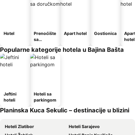
Hotel
Prenoćište
Apart hotel
Gostionica
Apar
sa
hotel
doručkom
Popularne kategorije hotela u Bajina Bašta
Jeftini
Hoteli sa
hoteli
parkingom
Planinska Kuca Sekulic – destinacije u blizini
Hoteli Zlatibor
Hoteli Sarajevo