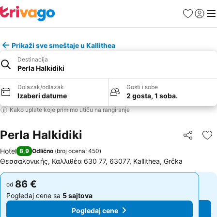
Favoriti
Prijavi
Men
Prikaži sve smeštaje u Kallithea
Destinacija
Perla Halkidiki
Dolazak/odlazak
Gosti i sobe
Izaberi datume
2 gosta, 1 soba.
Kako uplate koje primimo utiču na rangiranje
Perla Halkidiki
Deli
Do
Hotel
8,9
Odlično
(
broj ocena: 450
)
Θεσσαλονικής, Καλλιθέα 630 77, 63077, Kallithea, Grčka
86 €
86 €
od
od
Pogledaj cene sa
5 sajtova
Pogledaj cene sa
5 sajtova
Pogledaj cene
Pogledaj cene