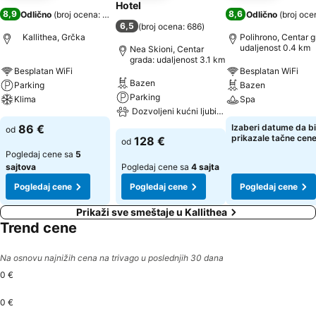
Hotel
8,9
8,6
Odlično
(
broj ocena: 450
)
Odlično
(
broj oce
6,5
(
broj ocena: 686
)
Kallithea, Grčka
Polihrono, Centar g
udaljenost 0.4 km
Nea Skioni, Centar
grada: udaljenost 3.1 km
Besplatan WiFi
Besplatan WiFi
Bazen
Parking
Bazen
Parking
Klima
Spa
Dozvoljeni kućni ljubimci
86 €
Izaberi datume da bi
od
prikazale tačne cen
128 €
od
Pogledaj cene sa
5
sajtova
Pogledaj cene sa
4 sajta
Pogledaj cene
Pogledaj cene
Pogledaj cene
Prikaži sve smeštaje u Kallithea
Trend cene
Na osnovu najnižih cena na trivago u poslednjih 30 dana
0 €
0 €