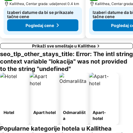
Plaža Koviou
Pristanište Pirgadikja
Kallithea, Centar grada: udaljenost 0.4 km
Kallithea, Centar grada
Porto Koufo
Platanitsi
Izaberi datume da bi se prikazale
Izaberi datume da bi
tačne cene
tačne cene
Pogledaj cene
Pogledaj c
Prikaži sve smeštaje u Kallithea
seo_tlp_other_stays_title: Error: The intl string
context variable "lokacija" was not provided
to the string "undefined"
Hotel
Apart hotel
Odmarališt
Apart-
a
hotel
Popularne kategorije hotela u Kallithea