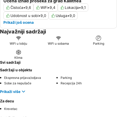
Ocena iznad proseka za grad Kallithea
Čistoća
•
9,6
WiFi
•
9,4
Lokacija
•
9,1
Udobnost u sobi
•
9,0
Usluga
•
9,0
Prikaži još ocena
Najvažniji sadržaji
WiFi u lobiju
WiFi u sobama
Parking
Klima
Svi sadržaji
Sadržaji u objektu
Ekspresna prijava/odjava
Parking
Sobe za nepušače
Recepcija 24h
Prikaži više
Za decu
Krevetac