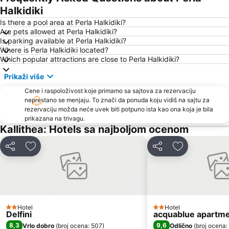
Paradisos
Sani
Halkidiki
Siviri
Sani Marina
Is there a pool area at Perla Halkidiki?
Are pets allowed at Perla Halkidiki?
Kriopigi
Develiki
Is parking available at Perla Halkidiki?
Where is Perla Halkidiki located?
Chalkidiki deutero podi
Plaža Possidi
Which popular attractions are close to Perla Halkidiki?
Limani Ammoulianis
Fourka
Prikaži više
Kalamici
Porto Carras Grand Resort Golf Club
Cene i raspoloživost koje primamo sa sajtova za rezervaciju
Afytos
Livrohio
neprestano se menjaju. To znači da ponuda koju vidiš na sajtu za
rezervaciju možda neće uvek biti potpuno ista kao ona koja je bila
Haniotis Melathron
Porto Karas 1
prikazana na trivagu.
Ormos Panagias
Plaža Tristinika
Kallithea: Hotels sa najboljom ocenom
Karagatsia
Agios Georgios
Deli
Dodati u favorite
Deli
Dodati u favo
Gerakini
Beach Road
Plaža Kalogria
Elia 2
Kavourotripes
Chalkidiki Proto Podi
Elaionas
Plaža Nea Fokea
Hotel
Hotel
2 Zvezdice
2 Zvezdice
Delfini
acquablue apartm
Nea Skioni
Porto Karas
8,3
9,6
Vrlo dobro
(
broj ocena: 507
)
Odlično
(
broj ocena: