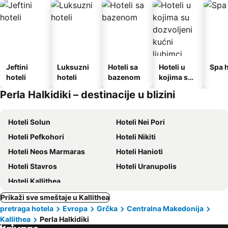
Jeftini
Luksuzni
Hoteli sa
Hoteli u
Spa h
hoteli
hoteli
bazenom
kojima su
dozvoljeni
Perla Halkidiki – destinacije u blizini
kućni
ljubimci
Hoteli Solun
Hoteli Nei Pori
Hoteli Pefkohori
Hoteli Nikiti
Hoteli Neos Marmaras
Hoteli Hanioti
Hoteli Stavros
Hoteli Uranupolis
Hoteli Kallithea
Prikaži sve smeštaje u Kallithea
pretraga hotela
Evropa
Grčka
Centralna Makedonija
Kallithea
Perla Halkidiki