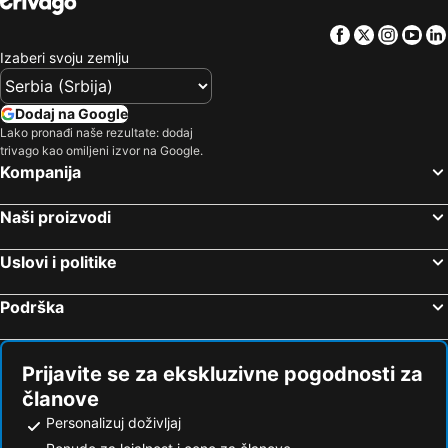
Facebook
Twitter
Insta
Yo
Izaberi svoju zemlju
Dodaj na Google
Lako pronađi naše rezultate: dodaj
trivago kao omiljeni izvor na Google.
Kompanija
Naši proizvodi
Uslovi i politike
Podrška
Prijavite se za ekskluzivne pogodnosti za
članove
Personalizuj doživljaj