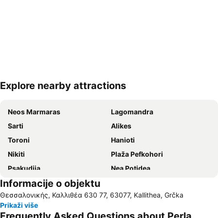
Explore nearby attractions
Proširi mapu
Neos Marmaras
Lagomandra
Sarti
Alikes
Toroni
Hanioti
Nikiti
Plaža Pefkohori
Psakudija
Nea Potidea
Informacije o objektu
Karidi plaža
Plaža Polihrono
Θεσσαλονικής, Καλλιθέα 630 77, 63077, Kallithea, Grčka
Nea Plagija
Kallithea
Prikaži više
Plaža Afitos
Hanioti
Frequently Asked Questions about Perla