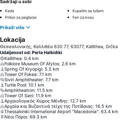
Sadržaji u sobi
Kada
Kupatilo sa tušem
Pribor za peglanje
Fen za kosu
Prikaži više
Lokacija
Θεσσαλονικής, Καλλιθέα 630 77, 63077, Kallithea, Grčka
Udaljenost od: Perla Halkidiki
Kallithea
:
0.4
km
Folklore Museum Of Afytos
:
2.6
km
Spring Of Kryopigi
:
5.5
km
Tower Of Fokea
:
7.1
km
Siviri Amphitheater
:
7.7
km
Turtle Pool
:
10.1
km
Amphitheatron
:
11.5
km
Tower Of Sani
:
11.9
km
Αρχαιολογικός Χώρος Μένδης
:
12.7
km
Αρχαία και Βυζαντινά τείχη της Ποτίδαιας
:
16.5
km
Thessaloniki International Airport "Macedonia"
:
63.4
km
Νέοι Πόροι
:
69.3
km