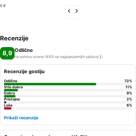
0 €
Recenzije
Odlično
8,9
na osnovu ocena (450) sa najpopularnijih
sajtova
Recenzije gostiju
Odlično
72
%
Vrlo dobro
11
%
Dobro
9
%
Pristojno
2
%
Loše
6
%
Prikaži recenzije