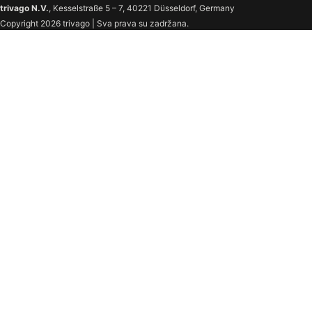
trivago N.V.
, Kesselstraße 5 – 7, 40221 Düsseldorf, Germany
Copyright 2026 trivago | Sva prava su zadržana.