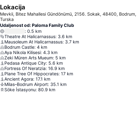
Lokacija
Mevkii, Bitez Mahallesi Gündönümü, 2156. Sokak, 48400, Bodrum,
Turska
Udaljenost od: Paloma Family Club
:
0.5
km
Theatre At Halicarnassus
:
3.6
km
Mausoleum At Halicarnassus
:
3.7
km
Bodrum Castle
:
4
km
Aya Nikola Kilisesi
:
4.3
km
Zeki Müren Arts Mueum
:
5
km
Pedasa Antique City
:
5.6
km
Fortress Of Neratzia
:
16.9
km
Plane Tree Of Hippocrates
:
17
km
Ancient Agora
:
17.1
km
Milas–Bodrum Airport
:
35.1
km
Söke İstasyonu
:
80.9
km