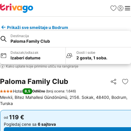
Favoriti
Prijavi
Men
Prikaži sve smeštaje u Bodrum
Destinacija
Paloma Family Club
Dolazak/odlazak
Gosti i sobe
Izaberi datume
2 gosta, 1 soba.
Kako uplate koje primimo utiču na rangiranje
Paloma Family Club
Deli
Do
Hotel
8,5
Odlično
(
broj ocena: 1.646
)
4 Zvezdice
Mevkii, Bitez Mahallesi Gündönümü, 2156. Sokak, 48400, Bodrum,
Turska
119 €
119 €
od
od
Pogledaj cene sa
6 sajtova
Pogledaj cene sa
6 sajtova