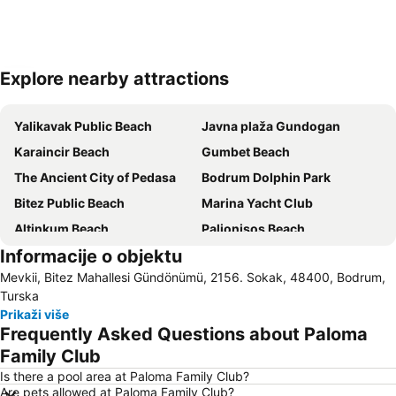
Explore nearby attractions
Proširi mapu
Yalikavak Public Beach
Javna plaža Gundogan
Karaincir Beach
Gumbet Beach
The Ancient City of Pedasa
Bodrum Dolphin Park
Bitez Public Beach
Marina Yacht Club
Altinkum Beach
Palionisos Beach
Informacije o objektu
Kalimera
Mevkii, Bitez Mahallesi Gündönümü, 2156. Sokak, 48400, Bodrum,
Turska
Prikaži više
Frequently Asked Questions about Paloma
Family Club
Is there a pool area at Paloma Family Club?
Are pets allowed at Paloma Family Club?