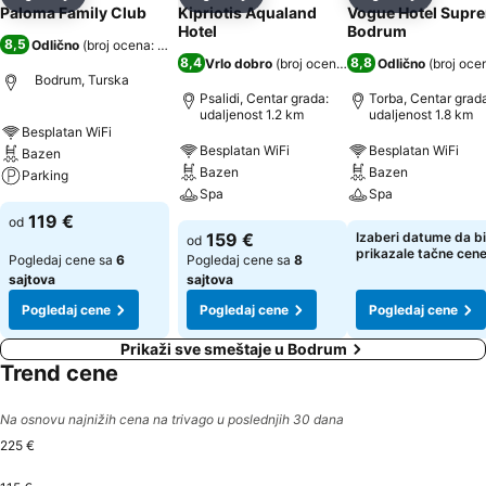
Deli
Dodati u favorite
Deli
Dodati u favorite
Deli
Dodati u 
Paloma Family Club
Kipriotis Aqualand
Vogue Hotel Supr
Hotel
Bodrum
8,5
Odlično
(
broj ocena: 1.646
)
8,4
8,8
Vrlo dobro
(
broj ocena: 5.229
Odlično
)
(
broj oce
Bodrum, Turska
Psalidi, Centar grada:
Torba, Centar grad
udaljenost 1.2 km
udaljenost 1.8 km
Besplatan WiFi
Besplatan WiFi
Besplatan WiFi
Bazen
Bazen
Bazen
Parking
Spa
Spa
119 €
od
159 €
Izaberi datume da bi
od
prikazale tačne cen
Pogledaj cene sa
6
Pogledaj cene sa
8
sajtova
sajtova
Pogledaj cene
Pogledaj cene
Pogledaj cene
Prikaži sve smeštaje u Bodrum
Trend cene
Na osnovu najnižih cena na trivago u poslednjih 30 dana
225 €