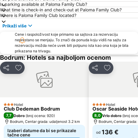
Is parking available at Paloma Family Club?
What time is check-in and check-out at Paloma Family Club?
Where is Paloma Family Club located?
Prikaži više
Cene i raspoloživost koje primamo sa sajtova za rezervaciju
neprestano se menjaju. To znači da ponuda koju vidiš na sajtu za
rezervaciju možda neće uvek biti potpuno ista kao ona koja je bila
prikazana na trivagu.
Bodrum: Hotels sa najboljom ocenom
Deli
Dodati u favorite
Deli
Dodati u favo
Hotel
Hotel
3 Zvezdice
4 Zvezdice
Club Dedeman Bodrum
Oscar Seaside Hotel
7,7
8,0
Dobro
(
broj ocena: 920
)
Vrlo dobro
(
broj oce
Bodrum, Centar grada: udaljenost 3.2 km
Bodrum, Centar grada:
Izaberi datume da bi se prikazale
136 €
od
tačne cene