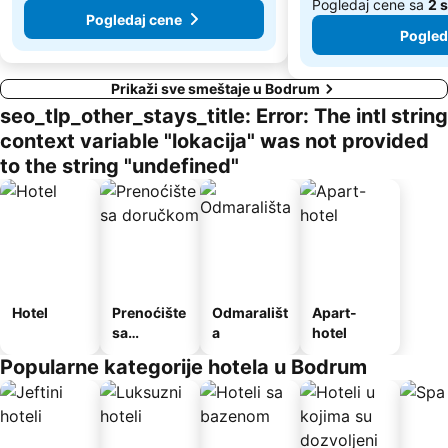
Pogledaj cene sa
2 s
Pogledaj cene
Pogled
Prikaži sve smeštaje u Bodrum
seo_tlp_other_stays_title: Error: The intl string
context variable "lokacija" was not provided
to the string "undefined"
Hotel
Prenoćište
Odmarališt
Apart-
sa
a
hotel
doručkom
Popularne kategorije hotela u Bodrum