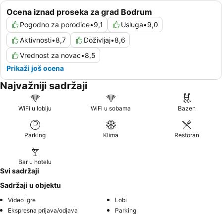
Ocena iznad proseka za grad Bodrum
Pogodno za porodice
•
9,1
Usluga
•
9,0
Aktivnosti
•
8,7
Doživljaj
•
8,6
Vrednost za novac
•
8,5
Prikaži još ocena
Najvažniji sadržaji
WiFi u lobiju
WiFi u sobama
Bazen
Parking
Klima
Restoran
Bar u hotelu
Svi sadržaji
Sadržaji u objektu
Video igre
Lobi
Ekspresna prijava/odjava
Parking