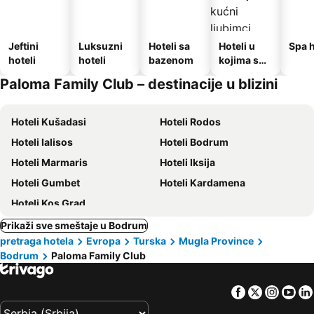
Jeftini
Luksuzni
Hoteli sa
Hoteli u
Spa h
hoteli
hoteli
bazenom
kojima su
dozvoljeni
Paloma Family Club – destinacije u blizini
kućni
ljubimci
Hoteli Kušadasi
Hoteli Rodos
Hoteli Ialisos
Hoteli Bodrum
Hoteli Marmaris
Hoteli Iksija
Hoteli Gumbet
Hoteli Kardamena
Hoteli Kos Grad
Prikaži sve smeštaje u Bodrum
pretraga hotela
Evropa
Turska
Mugla Province
Bodrum
Paloma Family Club
Facebook
Twitter
Insta
Yo