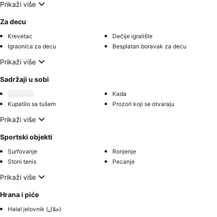
Prikaži više
Za decu
Krevetac
Dečije igralište
Igraonica za decu
Besplatan boravak za decu
Prikaži više
Sadržaji u sobi
Kada
Kupatilo sa tušem
Prozori koji se otvaraju
Prikaži više
Sportski objekti
Surfovanje
Ronjenje
Stoni tenis
Pecanje
Prikaži više
Hrana i piće
Halal jelovnik (حلال)