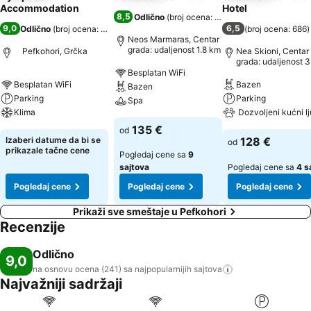
Accommodation
Hotel
8,5
Odlično
(
broj ocena: 7.992
)
9,0
6,5
Odlično
(
broj ocena: 241
)
(
broj ocena: 686
)
Neos Marmaras, Centar
grada: udaljenost 1.8 km
Pefkohori, Grčka
Nea Skioni, Centar
grada: udaljenost 3
Besplatan WiFi
Besplatan WiFi
Bazen
Bazen
Parking
Parking
Spa
Klima
Dozvoljeni kućni l
135 €
od
Izaberi datume da bi se
128 €
od
prikazale tačne cene
Pogledaj cene sa
9
sajtova
Pogledaj cene sa
4 s
Pogledaj cene
Pogledaj cene
Pogledaj cene
Prikaži sve smeštaje u Pefkohori
Recenzije
Odlično
9,0
na osnovu ocena (241) sa najpopularnijih
sajtova
Najvažniji sadržaji