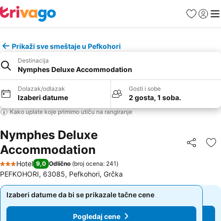
Favoriti
Prijavi
Men
Prikaži sve smeštaje u Pefkohori
Destinacija
Nymphes Deluxe Accommodation
Dolazak/odlazak
Gosti i sobe
Izaberi datume
2 gosta, 1 soba.
Kako uplate koje primimo utiču na rangiranje
Nymphes Deluxe
Accommodation
Deli
Do
Hotel
9,0
Odlično
(
broj ocena: 241
)
3 Zvezdice
PEFKOHORI, 63085, Pefkohori, Grčka
Izaberi datume da bi se prikazale tačne cene
Izaberi datume da bi se prikazale tačne cene
Pogledaj cene
Pogledaj cene