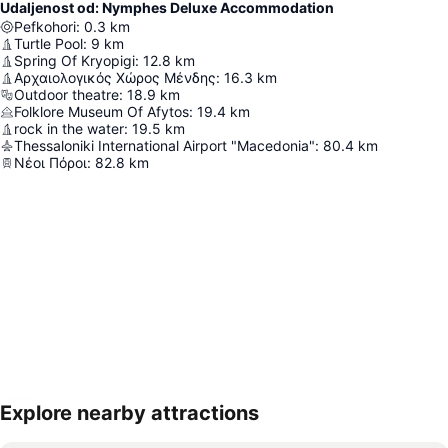
Udaljenost od: Nymphes Deluxe Accommodation
Pefkohori
:
0.3
km
Turtle Pool
:
9
km
Spring Of Kryopigi
:
12.8
km
Αρχαιολογικός Χώρος Μένδης
:
16.3
km
Outdoor theatre
:
18.9
km
Folklore Museum Of Afytos
:
19.4
km
rock in the water
:
19.5
km
Thessaloniki International Airport "Macedonia"
:
80.4
km
Νέοι Πόροι
:
82.8
km
Explore nearby attractions
Proširi mapu