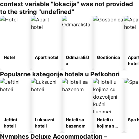
context variable "lokacija" was not provided
to the string "undefined"
Hotel
Apart hotel
Odmarališt
Gostionica
Apar
a
hotel
Popularne kategorije hotela u Pefkohori
Jeftini
Luksuzni
Hoteli sa
Hoteli u
Spa h
hoteli
hoteli
bazenom
kojima su
dozvoljeni
Nymphes Deluxe Accommodation –
kućni