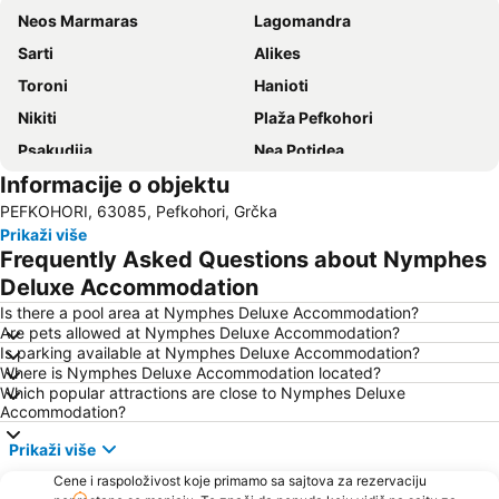
Neos Marmaras
Lagomandra
Sarti
Alikes
Toroni
Hanioti
Nikiti
Plaža Pefkohori
Psakudija
Nea Potidea
Informacije o objektu
Karidi plaža
Plaža Polihrono
PEFKOHORI, 63085, Pefkohori, Grčka
Nea Plagija
Kallithea
Prikaži više
Plaža Afitos
Hanioti
Frequently Asked Questions about Nymphes
Paradisos
Sani
Deluxe Accommodation
Siviri
Sani Marina
Is there a pool area at Nymphes Deluxe Accommodation?
Are pets allowed at Nymphes Deluxe Accommodation?
Kriopigi
Develiki
Is parking available at Nymphes Deluxe Accommodation?
Where is Nymphes Deluxe Accommodation located?
Chalkidiki deutero podi
Plaža Possidi
Which popular attractions are close to Nymphes Deluxe
Limani Ammoulianis
Fourka
Accommodation?
Kalamici
Porto Carras Grand Resort Golf Club
Prikaži više
Afytos
Livrohio
Cene i raspoloživost koje primamo sa sajtova za rezervaciju