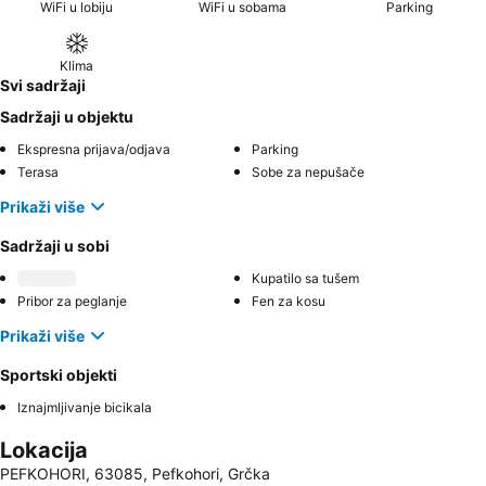
WiFi u lobiju
WiFi u sobama
Parking
Klima
Svi sadržaji
Sadržaji u objektu
Ekspresna prijava/odjava
Parking
Terasa
Sobe za nepušače
Prikaži više
Sadržaji u sobi
Kupatilo sa tušem
Pribor za peglanje
Fen za kosu
Prikaži više
Sportski objekti
Iznajmljivanje bicikala
Lokacija
PEFKOHORI, 63085, Pefkohori, Grčka