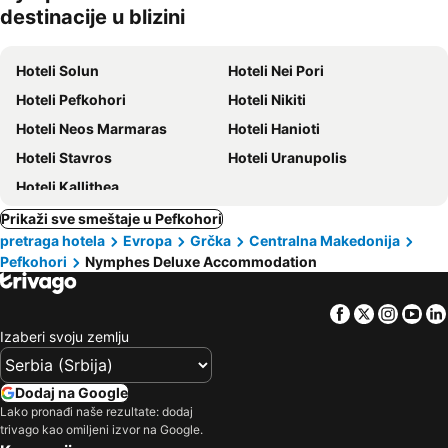
destinacije u blizini
ljubimci
Hoteli Solun
Hoteli Nei Pori
Hoteli Pefkohori
Hoteli Nikiti
Hoteli Neos Marmaras
Hoteli Hanioti
Hoteli Stavros
Hoteli Uranupolis
Hoteli Kallithea
Prikaži sve smeštaje u Pefkohori
pretraga hotela
Evropa
Grčka
Centralna Makedonija
Pefkohori
Nymphes Deluxe Accommodation
Facebook
Twitter
Insta
Yo
Izaberi svoju zemlju
Dodaj na Google
Lako pronađi naše rezultate: dodaj
trivago kao omiljeni izvor na Google.