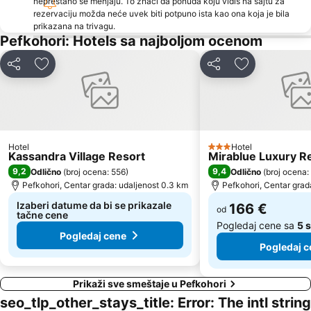
neprestano se menjaju. To znači da ponuda koju vidiš na sajtu za
Kampoudi
Haniotis Melathron
rezervaciju možda neće uvek biti potpuno ista kao ona koja je bila
Porto Karas 1
Ormos Panagias
prikazana na trivagu.
Pefkohori: Hotels sa najboljom ocenom
Port Ouranoupolis
Plaža Tristinika
Karagatsia
Agios Georgios
Deli
Dodati u favorite
Deli
Dodati u favo
Gerakini
Beach Road
Elia 2
Plaža Kalogria
Kavourotripes
Pristanište Tripiti
Chalkidiki Proto Podi
Elaionas
Hotel
Hotel
3 Zvezdice
Kassandra Village Resort
Mirablue Luxury R
Nea Skioni
Porto Karas
9,2
9,4
Odlično
(
broj ocena: 556
)
Odlično
(
broj ocena:
Plaža Nea Fokea
Paralia Ouranoupolis
Pefkohori, Centar grada: udaljenost 0.3 km
Pefkohori, Centar grad
Izaberi datume da bi se prikazale
166 €
od
tačne cene
Pogledaj cene sa
5 
Pogledaj cene
Pogledaj c
Prikaži sve smeštaje u Pefkohori
seo_tlp_other_stays_title: Error: The intl string