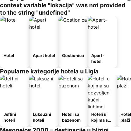
context variable "lokacija" was not provided
to the string "undefined"
Hotel
Apart hotel
Gostionica
Apart-
hotel
Popularne kategorije hotela u Ligia
Jeftini
Luksuzni
Hoteli sa
Hoteli u
Hotel
hoteli
hoteli
bazenom
kojima su
plaži
dozvoljeni
Mesogeios 2000 – destinacije u blizini