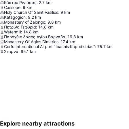
Κάστρο Ρινιάσας
:
2.7
km
Cassope
:
9
km
Holy Church Of Saint Vasilios
:
9
km
Katagogion
:
9.2
km
Monastery of Zalongo
:
9.8
km
Πέτρινα Γεφύρια
:
14.8
km
Watermill
:
14.8
km
Παρόχθιο δάσος Αγίου Βαρνάβα
:
16.8
km
Monastery Of Agios Dimitrios
:
17.4
km
Corfu International Airport "Ioannis Kapodistrias"
:
75.7
km
Σταμνά
:
95.1
km
Explore nearby attractions
Proširi mapu