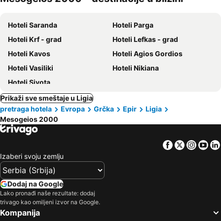
kućni
ljubimci
Hoteli Saranda
Hoteli Parga
Hoteli Krf - grad
Hoteli Lefkas - grad
Hoteli Kavos
Hoteli Agios Gordios
Hoteli Vasiliki
Hoteli Nikiana
Hoteli Sivota
Prikaži sve smeštaje u Ligia
pretraga hotela
Evropa
Grčka
Epir
Ligia
Mesogeios 2000
Facebook
Twitter
Insta
Yo
Izaberi svoju zemlju
Dodaj na Google
Lako pronađi naše rezultate: dodaj
trivago kao omiljeni izvor na Google.
Kompanija