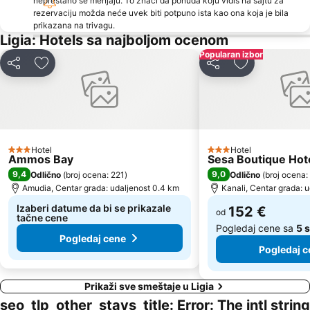
neprestano se menjaju. To znači da ponuda koju vidiš na sajtu za
rezervaciju možda neće uvek biti potpuno ista kao ona koja je bila
Acherondas
Lychnos
prikazana na trivagu.
Island of Virgin Mary
Ali Pasha Fortress
Ligia: Hotels sa najboljom ocenom
Prapa Mali
Agia Mavra
Popularan izbor
Deli
Dodati u favorite
Deli
Dodati u favo
Zavia
Hotel
Hotel
3 Zvezdice
3 Zvezdice
Ammos Bay
Sesa Boutique Hot
9,4
9,0
Odlično
(
broj ocena: 221
)
Odlično
(
broj ocena:
Amudia, Centar grada: udaljenost 0.4 km
Kanali, Centar grada: 
Izaberi datume da bi se prikazale
152 €
od
tačne cene
Pogledaj cene sa
5 
Pogledaj cene
Pogledaj c
Prikaži sve smeštaje u Ligia
seo_tlp_other_stays_title: Error: The intl string