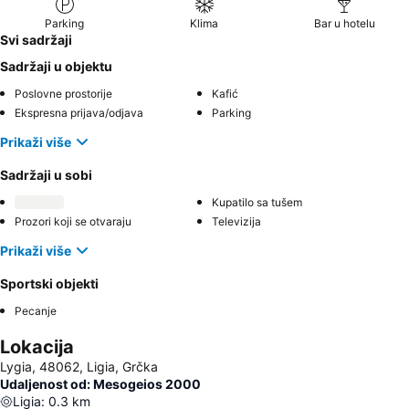
Parking
Klima
Bar u hotelu
Svi sadržaji
Sadržaji u objektu
Poslovne prostorije
Kafić
Ekspresna prijava/odjava
Parking
Prikaži više
Sadržaji u sobi
Kupatilo sa tušem
Prozori koji se otvaraju
Televizija
Prikaži više
Sportski objekti
Pecanje
Lokacija
Lygia, 48062, Ligia, Grčka
Udaljenost od: Mesogeios 2000
Ligia
:
0.3
km