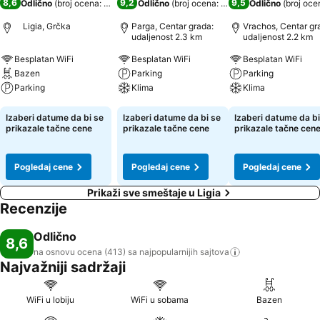
8,6
9,2
9,5
Odlično
(
broj ocena: 413
)
Odlično
(
broj ocena: 430
)
Odlično
(
broj oce
Ligia, Grčka
Parga, Centar grada:
Vrachos, Centar gr
udaljenost 2.3 km
udaljenost 2.2 km
Besplatan WiFi
Besplatan WiFi
Besplatan WiFi
Bazen
Parking
Parking
Parking
Klima
Klima
Pogledaj cene
Pogledaj cene
Pogledaj cene
Izaberi datume da bi se
Izaberi datume da bi se
Izaberi datume da bi
prikazale tačne cene
prikazale tačne cene
prikazale tačne cen
Pogledaj cene
Pogledaj cene
Pogledaj cene
Prikaži sve smeštaje u Ligia
Recenzije
Odlično
8,6
na osnovu ocena (413) sa najpopularnijih
sajtova
Najvažniji sadržaji
WiFi u lobiju
WiFi u sobama
Bazen