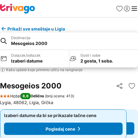
Favoriti
Prijavi
Men
Prikaži sve smeštaje u Ligia
Destinacija
Mesogeios 2000
Dolazak/odlazak
Gosti i sobe
Izaberi datume
2 gosta, 1 soba.
Kako uplate koje primimo utiču na rangiranje
Mesogeios 2000
Deli
Do
Hotel
8,6
Odlično
(
broj ocena: 413
)
3 Zvezdice
Lygia, 48062, Ligia, Grčka
Izaberi datume da bi se prikazale tačne cene
Izaberi datume da bi se prikazale tačne cene
Pogledaj cene
Pogledaj cene