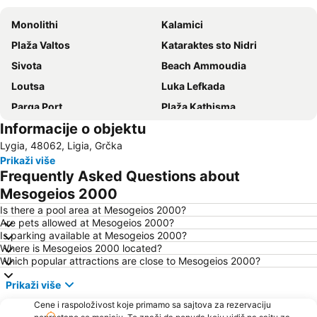
Monolithi
Kalamici
Plaža Valtos
Kataraktes sto Nidri
Sivota
Beach Ammoudia
Loutsa
Luka Lefkada
Parga Port
Plaža Kathisma
Informacije o objektu
Plaža Voutoumi
Plaža Piso Krioneri
Lygia, 48062, Ligia, Grčka
Plaža Agios Nikitas
Agia Paraskevi
Prikaži više
Lefkas
Arillas Beach
Frequently Asked Questions about
Kastrosikia
Plaža Bella Vraka
Mesogeios 2000
Sarakiniko
Plaža Kavos
Is there a pool area at Mesogeios 2000?
Are pets allowed at Mesogeios 2000?
Igoumenitsa
Perigiali
Is parking available at Mesogeios 2000?
Where is Mesogeios 2000 located?
The Center of Parga
Alonaki
Which popular attractions are close to Mesogeios 2000?
Mikri Ammos
Plava laguna
Prikaži više
Kyani Akti
Mytikas
Cene i raspoloživost koje primamo sa sajtova za rezervaciju
Paxi
Gyra