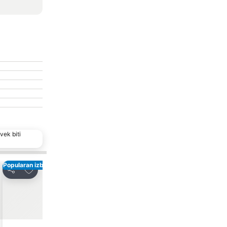
vek biti
Popularan izbor
Dodati u favorite
Dodati u favori
Deli
Deli