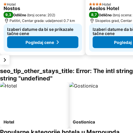
Hotel
Hotel
1 Zvezdice
4 Zvezdice
Nostos
Aeolos Hotel
9,3
8,7
Odlično
(
broj ocena: 202
)
Odlično
(
broj ocena:
Patitiri, Centar grada: udaljenost 0.7 km
Skopelos grad, Centar 
Izaberi datume da bi se prikazale
Izaberi datume da bi
tačne cene
tačne cene
Pogledaj cene
Pogledaj
seo_tlp_other_stays_title: Error: The intl stri
string "undefined"
Hotel
Gostionica
Popularne kategorije hotela u Marpounda