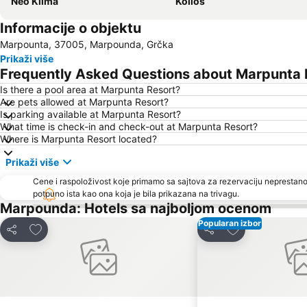
Neo Klima
Kolios
Informacije o objektu
Marpounta, 37005, Marpounda, Grčka
Prikaži više
Frequently Asked Questions about Marpunta 
Is there a pool area at Marpunta Resort?
Are pets allowed at Marpunta Resort?
Is parking available at Marpunta Resort?
What time is check-in and check-out at Marpunta Resort?
Where is Marpunta Resort located?
Prikaži više
Cene i raspoloživost koje primamo sa sajtova za rezervaciju neprestano
potpuno ista kao ona koja je bila prikazana na trivagu.
Marpounda: Hotels sa najboljom ocenom
Popularan izbor
Dodati u favorite
Dodati u favori
Deli
Deli