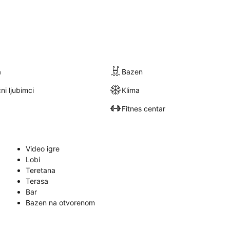
a
Bazen
ni ljubimci
Klima
Fitnes centar
Video igre
Lobi
Teretana
Terasa
Bar
Bazen na otvorenom