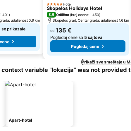
Hotel
5 Zvezdice
Skopelos Holidays Hotel
8,5
 1.401
)
Odlično
(
broj ocena: 1.450
)
grada: udaljenost 0.9 km
Skopelos grad, Centar grada: udaljenost 1.6 km
 se prikazale
135 €
od
Pogledaj cene sa
5 sajtova
 cene
Pogledaj cene
Prikaži sve smeštaje u 
ng context variable "lokacija" was not provided 
Apart-hotel