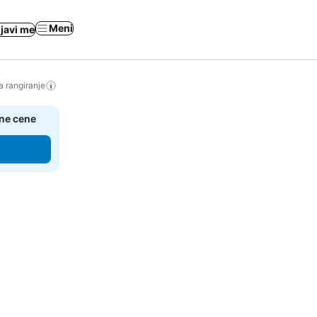
Meni
ijavi me
a rangiranje
čne cene