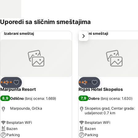
Uporedi sa sličnim smeštajima
Izabrani smeštaj
Slični smeštaji
sledeće
Dodati u favorite
Dodati u favorite
Hotel
Hotel
4 Zvezdice
3 Zvezdice
Deli
Deli
Marpunta Resort
Rigas Hotel Skopelos
8,9
7,9
Odlično
(
broj ocena: 1.669
)
Dobro
(
broj ocena: 1.630
)
Marpounda, Grčka
Skopelos grad, Centar grada:
udaljenost 0.7 km
Besplatan WiFi
Besplatan WiFi
Bazen
Bazen
Parking
Parking