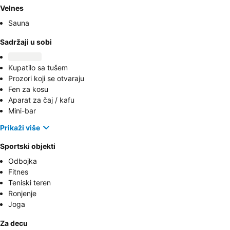
Velnes
Sauna
Sadržaji u sobi
Kupatilo sa tušem
Prozori koji se otvaraju
Fen za kosu
Aparat za čaj / kafu
Mini-bar
Prikaži više
Sportski objekti
Odbojka
Fitnes
Teniski teren
Ronjenje
Joga
Za decu