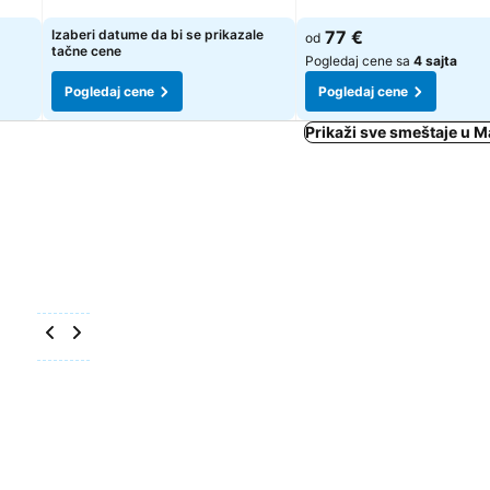
Pogledaj cene
Pogledaj cene
Izaberi datume da bi se prikazale
77 €
od
tačne cene
Pogledaj cene sa
4 sajta
Pogledaj cene
Pogledaj cene
Prikaži sve smeštaje u 