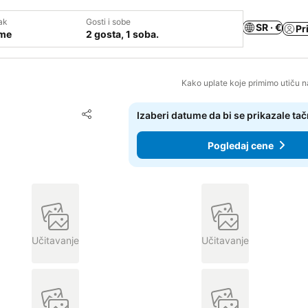
ak
Gosti i sobe
SR · €
Pr
ume
2 gosta, 1 soba.
Kako uplate koje primimo utiču n
Dodati u favorite
Izaberi datume da bi se prikazale ta
Deli
Pogledaj cene
Učitavanje
Učitavanje