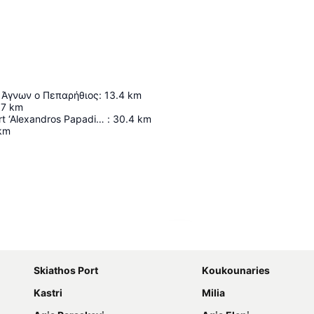
 Άγνων ο Πεπαρήθιος
:
13.4
km
.7
km
Skiathos Airport ‘Alexandros Papadiamantis’
:
30.4
km
km
Proširi mapu
Skiathos Port
Κoukounaries
Kastri
Μilia