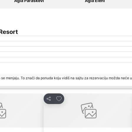
Agia Paraskevi
Agia Eleni
Resort
 se menjaju. To znači da ponuda koju vidiš na sajtu za rezervaciju možda neće u
te
Dodati u favorite
Deli