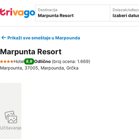
Destinacija
Dolazak/odlaz
Izaberi dat
Prikaži sve smeštaje u Marpounda
Marpunta Resort
Hotel
Odlično
(
broj ocena: 1.669
)
8,9
4 Zvezdice
Marpounta, 37005, Marpounda, Grčka
Učitavanje