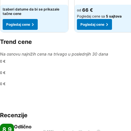
Pogledaj cene
Pogledaj cene
Izaberi datume da bi se prikazale
66 €
od
tačne cene
Pogledaj cene sa
5 sajtova
Pogledaj cene
Pogledaj cene
Trend cene
Na osnovu najnižih cena na trivago u poslednjih 30 dana
0 €
0 €
0 €
Recenzije
Odlično
8,9