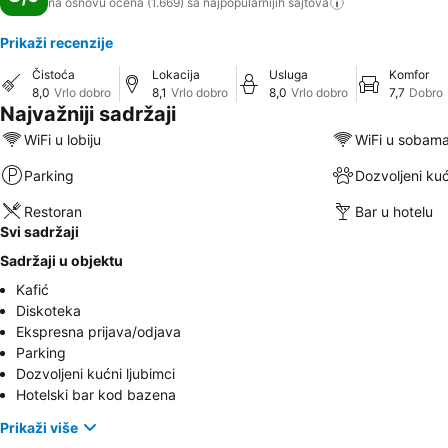
na osnovu ocena (1.669) sa najpopularnijih
sajtova
Prikaži recenzije
Čistoća
Lokacija
Usluga
Komfor
8,0
Vrlo dobro
8,1
Vrlo dobro
8,0
Vrlo dobro
7,7
Dobro
Najvažniji sadržaji
WiFi u lobiju
WiFi u sobam
Parking
Dozvoljeni kuć
Restoran
Bar u hotelu
Svi sadržaji
Sadržaji u objektu
Kafić
Diskoteka
Ekspresna prijava/odjava
Parking
Dozvoljeni kućni ljubimci
Hotelski bar kod bazena
Prikaži više