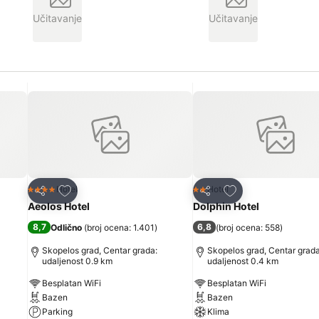
Učitavanje
Učitavanje
Dodati u favorite
Dodati u favorite
Hotel
Hotel
4 Zvezdice
2 Zvezdice
Deli
Deli
Aeolos Hotel
Dolphin Hotel
8,7
6,8
Odlično
(
broj ocena: 1.401
)
(
broj ocena: 558
)
Skopelos grad, Centar grada:
Skopelos grad, Centar grada
udaljenost 0.9 km
udaljenost 0.4 km
Besplatan WiFi
Besplatan WiFi
Bazen
Bazen
Parking
Klima