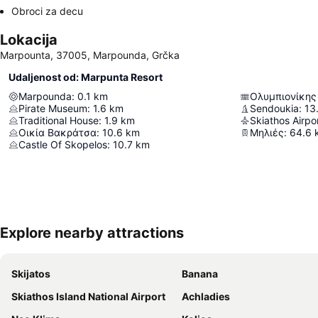
Obroci za decu
Lokacija
Marpounta, 37005, Marpounda, Grčka
Udaljenost od: Marpunta Resort
Marpounda
:
0.1
km
Ολυμπιονίκης
Pirate Museum
:
1.6
km
Sendoukia
:
13
Traditional House
:
1.9
km
Οικία Βακράτσα
:
10.6
km
Μηλιές
:
64.6
Castle Of Skopelos
:
10.7
km
Explore nearby attractions
Skijatos
Banana
Skiathos Island National Airport
Achladies