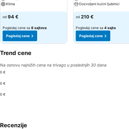
Klima
Dozvoljeni kućni ljubimci
Pogledaj cene
Pogledaj cene
94 €
210 €
od
od
Pogledaj cene sa
8 sajtova
Pogledaj cene sa
4 sajta
Pogledaj cene
Pogledaj cene
Trend cene
Na osnovu najnižih cena na trivago u poslednjih 30 dana
0 €
0 €
0 €
Recenzije