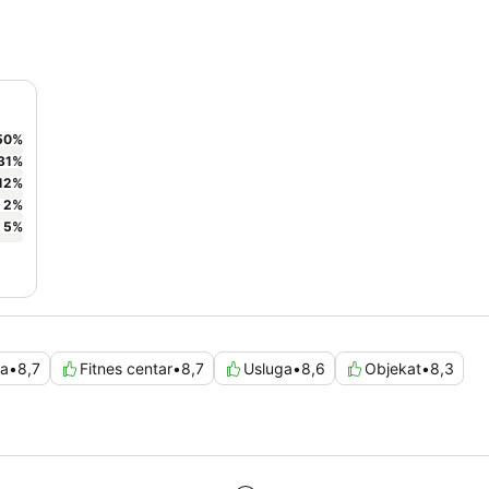
50
%
31
%
12
%
2
%
5
%
ća
•
8,7
Fitnes centar
•
8,7
Usluga
•
8,6
Objekat
•
8,3