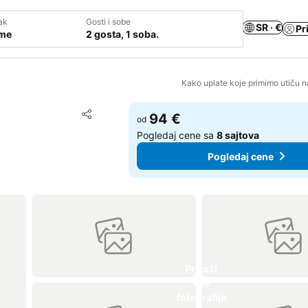
ak
Gosti i sobe
SR · €
Pr
ume
2 gosta, 1 soba.
Kako uplate koje primimo utiču n
Dodati u favorite
94 €
od
Deli
Pogledaj cene sa
8 sajtova
Pogledaj cene