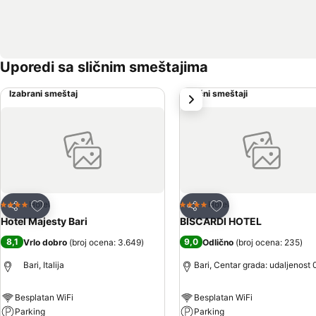
Uporedi sa sličnim smeštajima
Izabrani smeštaj
Slični smeštaji
sledeće
Dodati u favorite
Dodati u favorite
Hotel
Hotel
4 Zvezdice
4 Zvezdice
Deli
Deli
Hotel Majesty Bari
BISCARDI HOTEL
8,1
9,0
Vrlo dobro
(
broj ocena: 3.649
)
Odlično
(
broj ocena: 235
)
Bari, Italija
Bari, Centar grada: udaljenost 
Besplatan WiFi
Besplatan WiFi
Parking
Parking