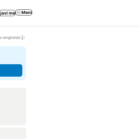
Meni
ijavi me
a rangiranje