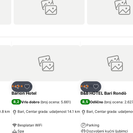
Dodati u favorite
Dodati u favorite
Hotel
Hotel
4 Zvezdice
3 Zvezdice
Deli
Deli
Barion Hotel
B&B HOTEL Bari Rondò
8,2
8,5
Vrlo dobro
(
broj ocena: 5.661
)
Odlično
(
broj ocena: 2.62
0.8 km
Bari, Centar grada: udaljenost 14.1 km
Bari, Centar grada: udaljeno
Besplatan WiFi
Parking
Spa
Dozvoljeni kućni ljubimci