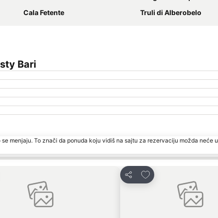
Cala Fetente
Truli di Alberobelo
sty Bari
 se menjaju. To znači da ponuda koju vidiš na sajtu za rezervaciju možda neće u
i u favorite
Dodati u favorite
Deli