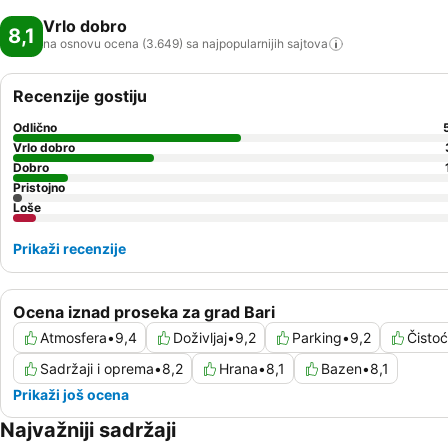
Vrlo dobro
8,1
na osnovu ocena (3.649) sa najpopularnijih
sajtova
Recenzije gostiju
Odlično
Vrlo dobro
Dobro
Pristojno
Loše
Prikaži recenzije
Ocena iznad proseka za grad Bari
Atmosfera
•
9,4
Doživljaj
•
9,2
Parking
•
9,2
Čisto
Sadržaji i oprema
•
8,2
Hrana
•
8,1
Bazen
•
8,1
Prikaži još ocena
Najvažniji sadržaji