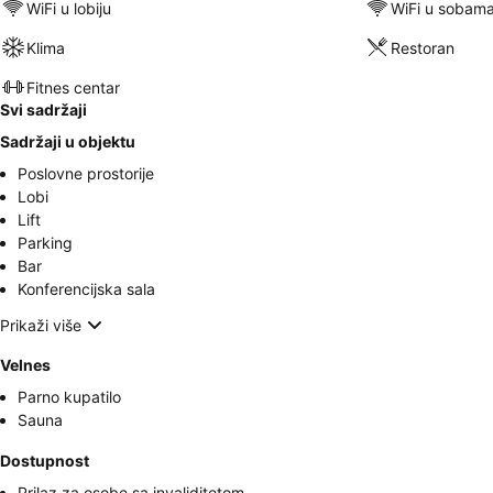
WiFi u lobiju
WiFi u sobam
Klima
Restoran
Fitnes centar
Svi sadržaji
Sadržaji u objektu
Poslovne prostorije
Lobi
Lift
Parking
Bar
Konferencijska sala
Prikaži više
Velnes
Parno kupatilo
Sauna
Dostupnost
Prilaz za osobe sa invaliditetom