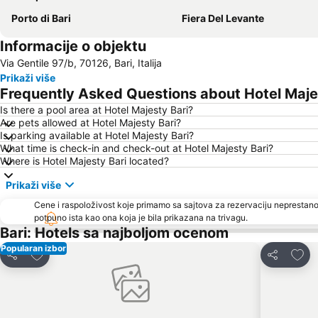
Porto di Bari
Fiera Del Levante
Informacije o objektu
Via Gentile 97/b, 70126, Bari, Italija
Prikaži više
Frequently Asked Questions about Hotel Maje
Is there a pool area at Hotel Majesty Bari?
Are pets allowed at Hotel Majesty Bari?
Is parking available at Hotel Majesty Bari?
What time is check-in and check-out at Hotel Majesty Bari?
Where is Hotel Majesty Bari located?
Prikaži više
Cene i raspoloživost koje primamo sa sajtova za rezervaciju neprestano
potpuno ista kao ona koja je bila prikazana na trivagu.
Bari: Hotels sa najboljom ocenom
Popularan izbor
Dodati u favorite
Dodat
Deli
Deli