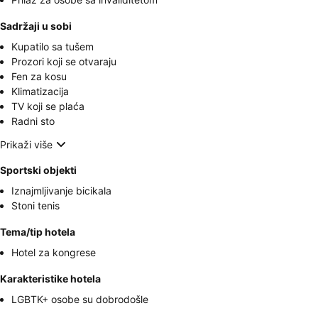
Sadržaji u sobi
Kupatilo sa tušem
Prozori koji se otvaraju
Fen za kosu
Klimatizacija
TV koji se plaća
Radni sto
Prikaži više
Sportski objekti
Iznajmljivanje bicikala
Stoni tenis
Tema/tip hotela
Hotel za kongrese
Karakteristike hotela
LGBTK+ osobe su dobrodošle