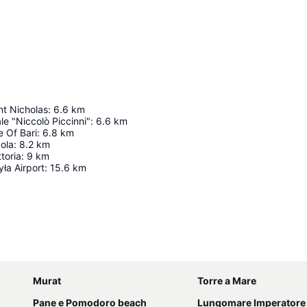
nt Nicholas
:
6.6
km
e "Niccolò Piccinni"
:
6.6
km
 Of Bari
:
6.8
km
ola
:
8.2
km
ttoria
:
9
km
yła Airport
:
15.6
km
Proširi mapu
Murat
Torre a Mare
Pane e Pomodoro beach
Lungomare Imperatore