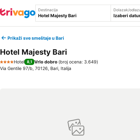
Destinacija
Dolazak/odlaz
Izaberi dat
Prikaži sve smeštaje u Bari
Hotel Majesty Bari
Hotel
Vrlo dobro
(
broj ocena: 3.649
)
8,1
4 Zvezdice
Via Gentile 97/b, 70126, Bari, Italija