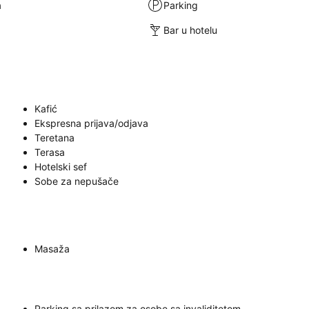
a
Parking
Bar u hotelu
Kafić
Ekspresna prijava/odjava
Teretana
Terasa
Hotelski sef
Sobe za nepušače
Masaža
Parking sa prilazom za osobe sa invaliditetom