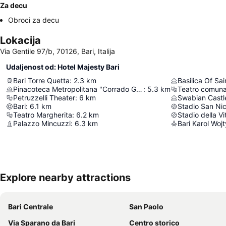
Za decu
Obroci za decu
Lokacija
Via Gentile 97/b, 70126, Bari, Italija
Udaljenost od: Hotel Majesty Bari
Bari Torre Quetta
:
2.3
km
Basilica Of Sai
Pinacoteca Metropolitana "Corrado Giaquinto"
:
5.3
km
Teatro comunal
Petruzzelli Theater
:
6
km
Swabian Castle
Bari
:
6.1
km
Stadio San Nic
Teatro Margherita
:
6.2
km
Stadio della Vi
Palazzo Mincuzzi
:
6.3
km
Bari Karol Wojt
Explore nearby attractions
Bari Centrale
San Paolo
Via Sparano da Bari
Centro storico