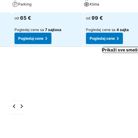
Parking
Klima
Pogledaj cene
Pogledaj cene
65 €
99 €
od
od
Pogledaj cene sa
7 sajtova
Pogledaj cene sa
4 sajta
Pogledaj cene
Pogledaj cene
Prikaži sve smešt