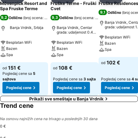
Deli
Dodati u favorite
Deli
Dodati u favorite
Deli
Dodati u 
Mövenpick Resort and
Fruške Terme - Fruški
Fruške Residence
Spa Fruske Terme
Cvet
9,1
Odlično
(
broj oce
9,2
9,3
Odlično
(
broj ocena: 11.738
)
Odlično
(
broj ocena: 240
)
Banja Vrdnik, Cent
grada: udaljenost 1
Banja Vrdnik, Srbija
Banja Vrdnik, Centar
grada: udaljenost 0.4
km
Besplatan WiFi
Besplatan WiFi
Besplatan WiFi
Bazen
Bazen
Bazen
Spa
Spa
Spa
102 €
od
151 €
108 €
od
od
Pogledaj cene sa
5
sajtova
Pogledaj cene sa
3 sajta
Pogledaj cene sa
4 s
Pogledaj cene
Pogledaj cene
Pogledaj cene
Prikaži sve smeštaje u Banja Vrdnik
Trend cene
Na osnovu najnižih cena na trivago u poslednjih 30 dana
0 €