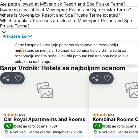
Are pets allowed at Mövenpick Resort and Spa Fruske Terme?
Trg Slobode
Dunavska ulica
Is parking available at Mövenpick Resort and Spa Fruske Terme?
Where is Mövenpick Resort and Spa Fruske Terme located?
EXIT Festival
Dobanovci
Which popular attractions are close to Mövenpick Resort and Spa
Srpsko narodno pozorište
Salajka
Fruske Terme?
Rumski vašar
City Relax
Prikaži više
Petrovaradinska tvrđava
Karađorđe
Cene i raspoloživost koje primamo sa sajtova za rezervaciju
neprestano se menjaju. To znači da ponuda koju vidiš na sajtu za
Gitarijada Beška
Dvorac Dunđerski
rezervaciju možda neće uvek biti potpuno ista kao ona koja je bila
prikazana na trivagu.
Banja Vrdnik: Hotels sa najboljom ocenom
Deli
Dodati u favorite
Deli
Dodati u favo
Hotel
Hotel
4 Zvezdice
4 Zvezdice
Car Royal Apartments and Rooms
Kombinat Rooms C
8,5
9,1
Odlično
(
broj ocena: 758
)
Odlično
(
broj ocena:
Novi Sad, Centar grada: udaljenost 2.2 km
Novi Sad, Centar grada