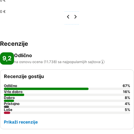
0 €
0 €
Recenzije
Odlično
9,2
na osnovu ocena (11.738) sa najpopularnijih
sajtova
Recenzije gostiju
Odlično
67
%
Vrlo dobro
16
%
Dobro
8
%
Pristojno
4
%
Loše
5
%
Prikaži recenzije