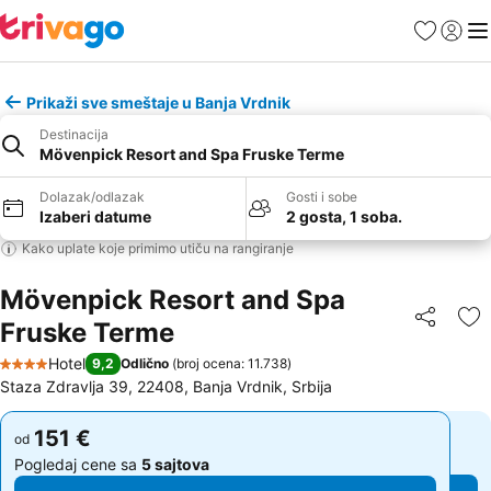
Favoriti
Prijavi
Men
Prikaži sve smeštaje u Banja Vrdnik
Destinacija
Mövenpick Resort and Spa Fruske Terme
Dolazak/odlazak
Gosti i sobe
Izaberi datume
2 gosta, 1 soba.
Kako uplate koje primimo utiču na rangiranje
Mövenpick Resort and Spa
Fruske Terme
Deli
Do
Hotel
9,2
Odlično
(
broj ocena: 11.738
)
4 Zvezdice
Staza Zdravlja 39, 22408, Banja Vrdnik, Srbija
151 €
151 €
od
od
Pogledaj cene sa
5 sajtova
Pogledaj cene sa
5 sajtova