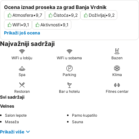
Ocena iznad proseka za grad Banja Vrdnik
Atmosfera
•
9,7
Čistoća
•
9,2
Doživljaj
•
9,2
WiFi
•
9,1
Aktivnosti
•
9,1
Prikaži još ocena
Najvažniji sadržaji
WiFi u lobiju
WiFi u sobama
Bazen
Spa
Parking
Klima
Restoran
Bar u hotelu
Fitnes centar
Svi sadržaji
Velnes
Salon lepote
Parno kupatilo
Masaža
Sauna
Prikaži više