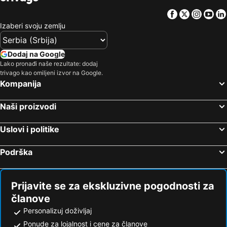
Facebook
Twitter
Insta
Yo
Izaberi svoju zemlju
Dodaj na Google
Lako pronađi naše rezultate: dodaj
trivago kao omiljeni izvor na Google.
Kompanija
Naši proizvodi
Uslovi i politike
Podrška
Prijavite se za ekskluzivne pogodnosti za
članove
Personalizuj doživljaj
Ponude za lojalnost i cene za članove