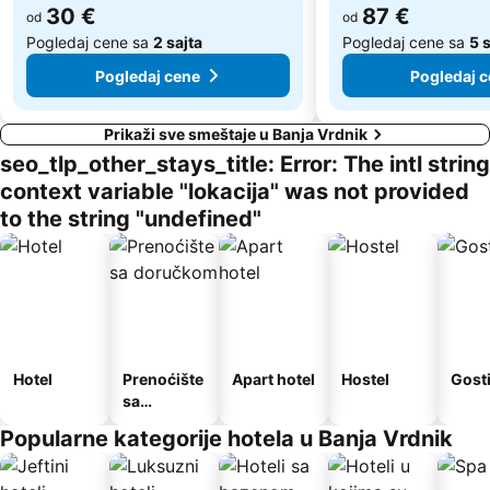
30 €
87 €
od
od
Pogledaj cene sa
2 sajta
Pogledaj cene sa
5 
Pogledaj cene
Pogledaj 
Prikaži sve smeštaje u Banja Vrdnik
seo_tlp_other_stays_title: Error: The intl string
context variable "lokacija" was not provided
to the string "undefined"
Hotel
Prenoćište
Apart hotel
Hostel
Gost
sa
doručkom
Popularne kategorije hotela u Banja Vrdnik