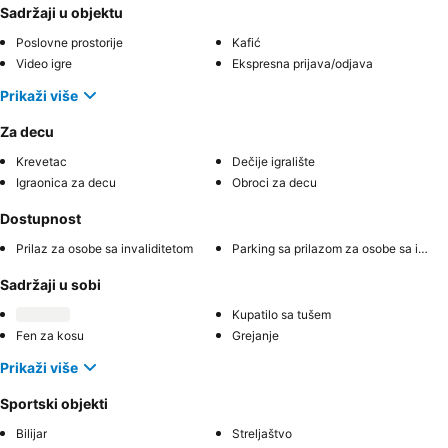
Sadržaji u objektu
Poslovne prostorije
Kafić
Video igre
Ekspresna prijava/odjava
Prikaži više
Za decu
Krevetac
Dečije igralište
Igraonica za decu
Obroci za decu
Dostupnost
Prilaz za osobe sa invaliditetom
Parking sa prilazom za osobe sa invaliditetom
Sadržaji u sobi
Kupatilo sa tušem
Fen za kosu
Grejanje
Prikaži više
Sportski objekti
Bilijar
Streljaštvo