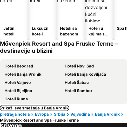
Jeftini
Luksuzni
Hoteli sa
Hoteli u
Spa h
hoteli
hoteli
bazenom
kojima su
dozvoljeni
Mövenpick Resort and Spa Fruske Terme –
kućni
destinacije u blizini
ljubimci
Hoteli Beograd
Hoteli Novi Sad
Hoteli Banja Vrdnik
Hoteli Banja Koviljača
Hoteli Valjevo
Hoteli Šabac
Hoteli Bijeljina
Hoteli Sombor
Hoteli Ruma
Prikaži sve smeštaje u Banja Vrdnik
pretraga hotela
Evropa
Srbija
Vojvodina
Banja Vrdnik
Mövenpick Resort and Spa Fruske Terme