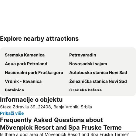
Explore nearby attractions
Proširi mapu
Sremska Kamenica
Petrovaradin
Aqua park Petroland
Novosadski sajam
Nacionalni park Fruška gora
Autobuska stanica Novi Sad
Vrdnik - Ravanica
Železnička stanica Novi Sad
Batajnica
Gradska kafana
Informacije o objektu
Liman
Stari grad
Staza Zdravlja 39, 22408, Banja Vrdnik, Srbija
Ugrinovci
Park prirode Jegrička
Prikaži više
Vrdnička kula
Podbara
Frequently Asked Questions about
Štrand
Sportsko Poslovni Centar Vojvodina - Spens
Mövenpick Resort and Spa Fruske Terme
Fruškogorski maraton
Merkator Centar Novi Sad
Is there a pool area at Mövenpick Resort and Spa Fruske Terme?