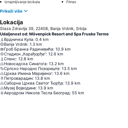
Iznajmljivanje bicikala
Fitnes
Prikaži više
Lokacija
Staza Zdravlja 39, 22408, Banja Vrdnik, Srbija
Udaljenost od: Mövenpick Resort and Spa Fruske Terme
Врдничка Кула
:
0.4
km
Banja Vrdnik
:
1.3
km
Гроб Бранка Радичевића
:
10.9
km
Стадион „Карађорђе“
:
12.6
km
Спенс
:
12.8
km
Новосадска Синагога
:
13.2
km
Српско Народно Позориште
:
13.5
km
Црква Имена Маријиног
:
13.6
km
Петроварадин
:
13.8
km
Саборна Црква Светог Ђорђа
:
13.9
km
Музеј Војводине
:
13.9
km
Аеродром Никола Тесла Београд
:
55
km