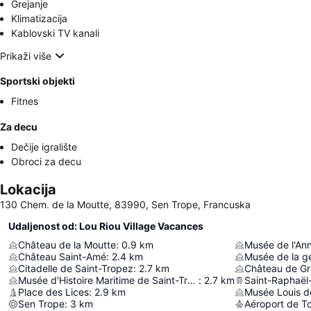
Grejanje
Klimatizacija
Kablovski TV kanali
Prikaži više
Sportski objekti
Fitnes
Za decu
Dečije igralište
Obroci za decu
Lokacija
130 Chem. de la Moutte, 83990, Sen Trope, Francuska
Udaljenost od: Lou Riou Village Vacances
Château de la Moutte
:
0.9
km
Musée de l'An
Château Saint-Amé
:
2.4
km
Musée de la g
Citadelle de Saint-Tropez
:
2.7
km
Château de G
Musée d'Histoire Maritime de Saint-Tropez
:
2.7
km
Saint-Raphaël
Place des Lices
:
2.9
km
Musée Louis d
Sen Trope
:
3
km
Aéroport de T