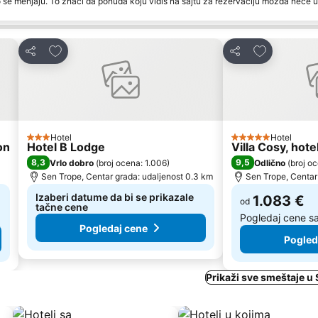
 se menjaju. To znači da ponuda koju vidiš na sajtu za rezervaciju možda neće u
Dodati u favorite
Dodati u fav
Deli
Deli
Hotel
Hotel
3 Zvezdice
5 Zvezdice
on
Hotel B Lodge
Villa Cosy, hote
8,3
9,5
Vrlo dobro
(
broj ocena: 1.006
)
Odlično
(
broj o
Sen Trope, Centar grada: udaljenost 0.3 km
Sen Trope, Centar
Izaberi datume da bi se prikazale
1.083 €
od
tačne cene
Pogledaj cene s
Pogledaj cene
Pogled
Prikaži sve smeštaje u