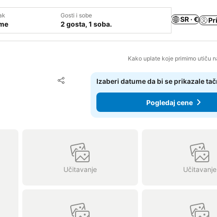
ak
Gosti i sobe
SR · €
Pr
ume
2 gosta, 1 soba.
Kako uplate koje primimo utiču n
Dodati u favorite
Izaberi datume da bi se prikazale ta
Deli
Pogledaj cene
Učitavanje
Učitavanje