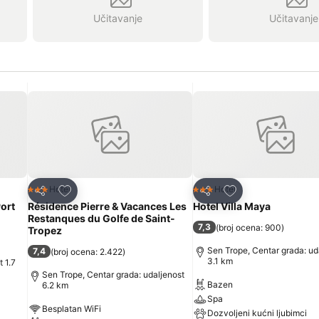
Učitavanje
Učitavanje
Dodati u favorite
Dodati u favorite
Hotel
Hotel
3 Zvezdice
3 Zvezdice
Deli
Deli
ort
Résidence Pierre & Vacances Les
Hotel Villa Maya
Restanques du Golfe de Saint-
7,3
(
broj ocena: 900
)
Tropez
Sen Trope, Centar grada: ud
7,4
(
broj ocena: 2.422
)
3.1 km
t 1.7
Sen Trope, Centar grada: udaljenost
Bazen
6.2 km
Spa
Besplatan WiFi
Dozvoljeni kućni ljubimci