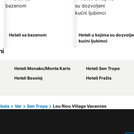
Hoteli sa bazenom
Hoteli u kojima su dozvolje
kućni ljubimci
ni
Hoteli Monako/Monte Karlo
Hoteli Sen Trope
Hoteli Bosolej
Hoteli Frežis
Obala
Var
Sen Trope
Lou Riou Village Vacances