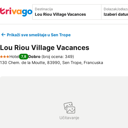
Destinacija
Dolazak/odlaz
Izaberi dat
Prikaži sve smeštaje u Sen Trope
Lou Riou Village Vacances
Hotel
Dobro
(
broj ocena: 349
)
7,8
3 Zvezdice
130 Chem. de la Moutte, 83990, Sen Trope, Francuska
Učitavanje