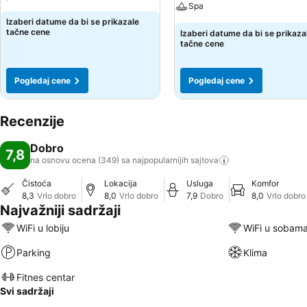
Spa
Izaberi datume da bi se prikazale
tačne cene
Izaberi datume da bi se prikaza
tačne cene
Pogledaj cene
Pogledaj cene
Recenzije
Dobro
7,8
na osnovu ocena (349) sa najpopularnijih
sajtova
Čistoća
Lokacija
Usluga
Komfor
8,3
Vrlo dobro
8,0
Vrlo dobro
7,9
Dobro
8,0
Vrlo dobro
Najvažniji sadržaji
WiFi u lobiju
WiFi u sobam
Parking
Klima
Fitnes centar
Svi sadržaji