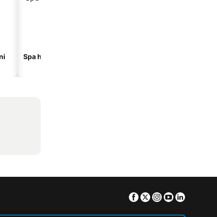
ni
Spa hoteli
Hoteli na plaži
Facebook
Twitter
Instagram
Youtube
Linkedin