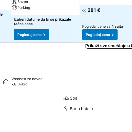
Bazen
Parking
281 €
od
le
Izaberi datume da bi se prikazale
tačne cene
Pogledaj cene sa
4 sajta
Pogledaj cene
Pogledaj cene
Prikaži sve smeštaje u
Vrednost za novac
7,8
Dobro
a
Spa
Bar u hotelu