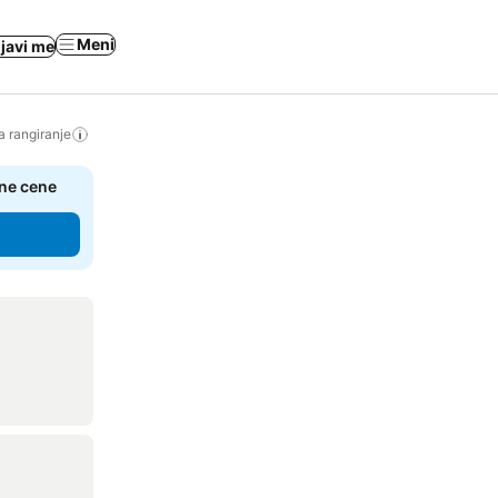
Meni
ijavi me
a rangiranje
čne cene