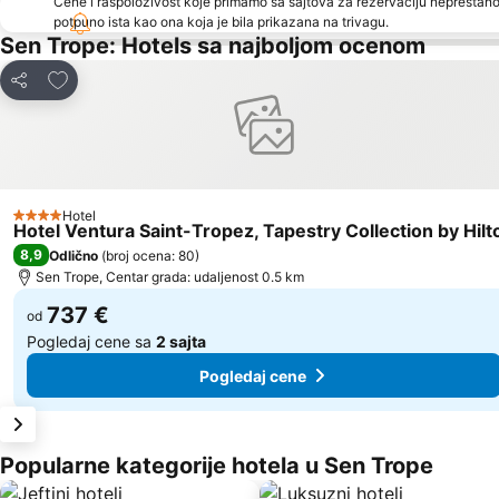
Cene i raspoloživost koje primamo sa sajtova za rezervaciju neprestano
potpuno ista kao ona koja je bila prikazana na trivagu.
Sen Trope: Hotels sa najboljom ocenom
Dodati u favorite
Deli
Hotel
4 Zvezdice
Hotel Ventura Saint-Tropez, Tapestry Collection by Hilt
8,9
Odlično
(
broj ocena: 80
)
Sen Trope, Centar grada: udaljenost 0.5 km
737 €
od
Pogledaj cene sa
2 sajta
Pogledaj cene
Popularne kategorije hotela u Sen Trope