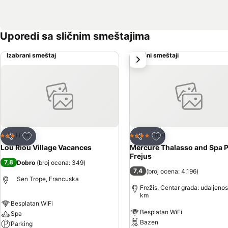
Uporedi sa sličnim smeštajima
Izabrani smeštaj
Slični smeštaji
sledeće
Dodati u favorite
Dodati u favorite
Hotel
Hotel
3 Zvezdice
4 Zvezdice
Deli
Deli
Lou Riou Village Vacances
Mercure Thalasso and Spa P
Frejus
7,8
Dobro
(
broj ocena: 349
)
7,4
(
broj ocena: 4.196
)
Sen Trope, Francuska
Frežis, Centar grada: udaljenos
km
Besplatan WiFi
Besplatan WiFi
Spa
Bazen
Parking