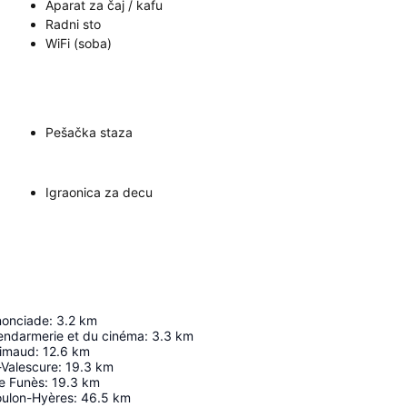
Aparat za čaj / kafu
Radni sto
WiFi (soba)
Pešačka staza
Igraonica za decu
nonciade
:
3.2
km
endarmerie et du cinéma
:
3.3
km
rimaud
:
12.6
km
-Valescure
:
19.3
km
e Funès
:
19.3
km
oulon-Hyères
:
46.5
km