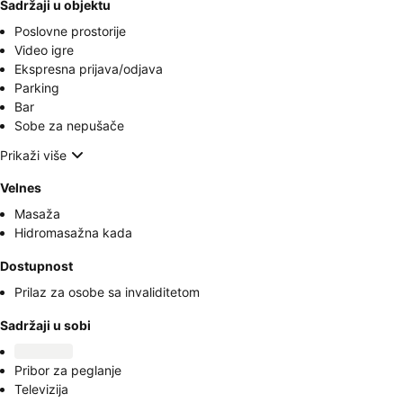
Sadržaji u objektu
Poslovne prostorije
Video igre
Ekspresna prijava/odjava
Parking
Bar
Sobe za nepušače
Prikaži više
Velnes
Masaža
Hidromasažna kada
Dostupnost
Prilaz za osobe sa invaliditetom
Sadržaji u sobi
Pribor za peglanje
Televizija