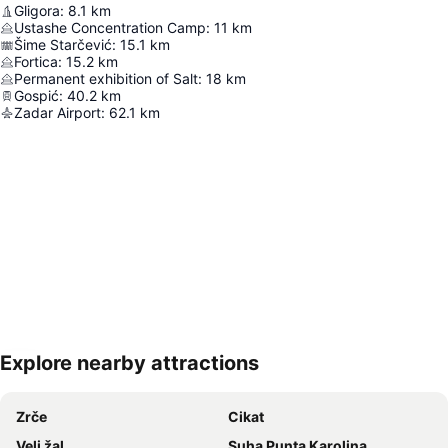
Gligora
:
8.1
km
Ustashe Concentration Camp
:
11
km
Šime Starčević
:
15.1
km
Fortica
:
15.2
km
Permanent exhibition of Salt
:
18
km
Gospić
:
40.2
km
Zadar Airport
:
62.1
km
Explore nearby attractions
Proširi mapu
Zrče
Cikat
Veli žal
Suha Punta Karolina