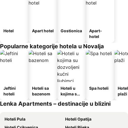
Hotel
Apart hotel
Gostionica
Apart-
hotel
Popularne kategorije hotela u Novalja
Jeftini
Hoteli sa
Hoteli u
Spa hoteli
Hotel
hoteli
bazenom
kojima su
plaži
dozvoljeni
Lenka Apartments – destinacije u blizini
kućni
ljubimci
Hoteli Pula
Hoteli Opatija
Hoteli Crikvenica
Hoteli Rijeka