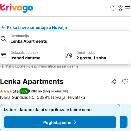
Favoriti
Prijavi
Men
Prikaži sve smeštaje u Novalja
Destinacija
Lenka Apartments
Dolazak/odlazak
Gosti i sobe
Izaberi datume
2 gosta, 1 soba.
Kako uplate koje primimo utiču na rangiranje
Lenka Apartments
Deli
Do
Hotel
9,5
Odlično
(
broj ocena: 66
)
3 Zvezdice
Ivana Gundulića 5, 53291, Novalja, Hrvatska
Izaberi datume da bi se prikazale tačne cene
Izaberi datume da bi se prikazale tačne cene
Pogledaj cene
Pogledaj cene