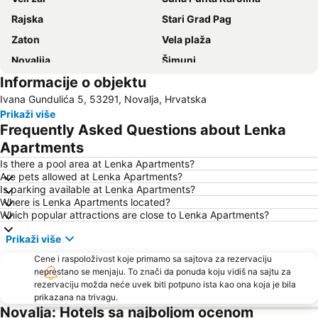
Rajska
Stari Grad Pag
Zaton
Vela plaža
Novaljia
Šimuni
Informacije o objektu
Punta Veli Lošinj
Sakarun Beach
Ivana Gundulića 5, 53291, Novalja, Hrvatska
Prikaži više
Frequently Asked Questions about Lenka
Apartments
Is there a pool area at Lenka Apartments?
Are pets allowed at Lenka Apartments?
Is parking available at Lenka Apartments?
Where is Lenka Apartments located?
Which popular attractions are close to Lenka Apartments?
Prikaži više
Cene i raspoloživost koje primamo sa sajtova za rezervaciju
neprestano se menjaju. To znači da ponuda koju vidiš na sajtu za
rezervaciju možda neće uvek biti potpuno ista kao ona koja je bila
prikazana na trivagu.
Novalja: Hotels sa najboljom ocenom