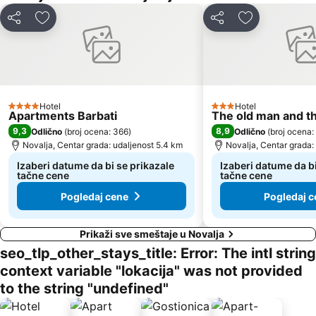
Deli
Dodati u favorite
Deli
Dodati u favo
Hotel
Hotel
4 Zvezdice
3 Zvezdice
Apartments Barbati
The old man and t
9,3
8,9
Odlično
(
broj ocena: 366
)
Odlično
(
broj ocena:
Novalja, Centar grada: udaljenost 5.4 km
Novalja, Centar grada:
Izaberi datume da bi se prikazale
Izaberi datume da bi
tačne cene
tačne cene
Pogledaj cene
Pogledaj c
Prikaži sve smeštaje u Novalja
seo_tlp_other_stays_title: Error: The intl string
context variable "lokacija" was not provided
to the string "undefined"