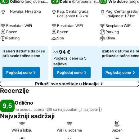
9,5
7,9
8,3
Odlično
(
broj ocena: 66
)
Dobro
(
broj ocena: 3.098
)
Vrlo dobro
(
broj 
Novalja, Hrvatska
Pag, Centar grada:
Pag, Centar grada:
udaljenost 0.8 km
udaljenost 1.7 km
Besplatan WiFi
Besplatan WiFi
Besplatan WiFi
Bazen
Bazen
Parking
Parking
Spa
Klima
Pogledaj cene
Pogledaj cene
Pogledaj cene
Izaberi datume da bi se
94 €
Izaberi datume da bi
od
prikazale tačne cene
prikazale tačne cen
Pogledaj cene sa
5
sajtova
Pogledaj cene
Pogledaj cene
Pogledaj cene
Prikaži sve smeštaje u Novalja
Recenzije
Odlično
9,5
na osnovu ocena (66) sa najpopularnijih
sajtova
Najvažniji sadržaji
WiFi u lobiju
WiFi u sobama
Bazen