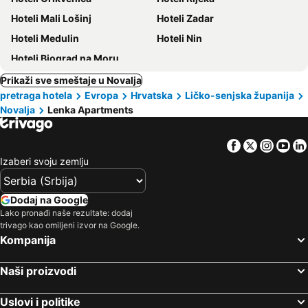
Hoteli Mali Lošinj
Hoteli Zadar
Hoteli Medulin
Hoteli Nin
Hoteli Biograd na Moru
Prikaži sve smeštaje u Novalja
pretraga hotela
Evropa
Hrvatska
Ličko-senjska županija
Novalja
Lenka Apartments
Facebook
Twitter
Insta
Yo
Izaberi svoju zemlju
Dodaj na Google
Lako pronađi naše rezultate: dodaj
trivago kao omiljeni izvor na Google.
Kompanija
Naši proizvodi
Uslovi i politike