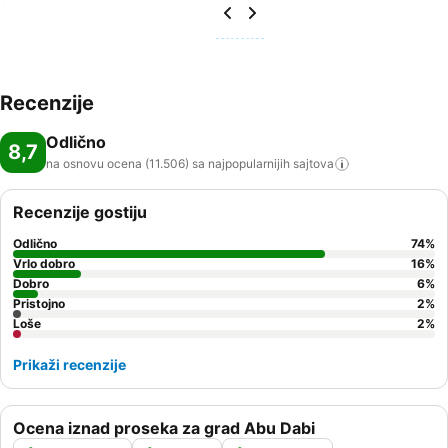
Recenzije
Odlično
8,7
na osnovu ocena (11.506) sa najpopularnijih
sajtova
Recenzije gostiju
Odlično
74
%
Vrlo dobro
16
%
Dobro
6
%
Pristojno
2
%
Loše
2
%
Prikaži recenzije
Ocena iznad proseka za grad Abu Dabi