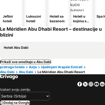
Jeftini
Luksuzni
Hoteli sa
Hoteli u
Spa h
hoteli
hoteli
bazenom
kojima su
dozvoljeni
Le Méridien Abu Dhabi Resort – destinacije u
kućni
blizini
ljubimci
Hoteli Abu Dabi
Prikaži sve smeštaje u Abu Dabi
pretraga hotela
Azija
Ujedinjeni Arapski Emirati
Abu Dabi
Abu Dabi
Le Méridien Abu Dhabi Resort
Facebook
Twitter
Insta
Yo
Izaberi svoju zemlju
Dodaj na Google