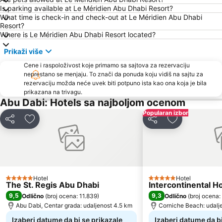
Is parking available at Le Méridien Abu Dhabi Resort?
What time is check-in and check-out at Le Méridien Abu Dhabi
Resort?
Where is Le Méridien Abu Dhabi Resort located?
Prikaži više
Cene i raspoloživost koje primamo sa sajtova za rezervaciju
neprestano se menjaju. To znači da ponuda koju vidiš na sajtu za
rezervaciju možda neće uvek biti potpuno ista kao ona koja je bila
prikazana na trivagu.
Abu Dabi: Hotels sa najboljom ocenom
Popularan izbor
Deli
Dodati u favorite
Deli
Dodati u favo
Hotel
Hotel
5 Zvezdice
5 Zvezdice
The St. Regis Abu Dhabi
Intercontinental H
9,5
9,3
Odlično
(
broj ocena: 11.839
)
Odlično
(
broj ocena:
Abu Dabi, Centar grada: udaljenost 4.5 km
Corniche Beach: udalje
Izaberi datume da bi se prikazale
Izaberi datume da bi