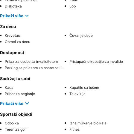
Diskoteka
Lobi
Prikaži više
Za decu
Krevetac
Čuvanje dece
Obroci za decu
Dostupnost
Prilaz za osobe sa invaliditetom
Pristupačno kupatilo za invalide
Parking sa prilazom za osobe sa invaliditetom
Sadržaji u sobi
Kada
Kupatilo sa tušem
Pribor za peglanje
Televizija
Prikaži više
Sportski objekti
Odbojka
Iznajmljivanje bicikala
Teren za golf
Fitnes