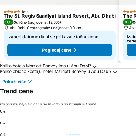
Hotel
5 Zvezdice
5 Zve
The St. Regis Saadiyat Island Resort, Abu Dhabi
The R
9,3
9,3
Odlično
(
broj ocena: 12.565
)
O
Abu Dabi, Centar grada: udaljenost 9.0 km
Abu 
Izaberi datume da bi se prikazale tačne cene
Izab
cen
Pogledaj cene
Frequently Asked Questions about Abu Dabi
Koliko hotela Marriott Bonvoy ima u Abu Dabi?
Koliko obično koštaju hoteli Marriott Bonvoy u Abu Dabi?
Prikaži više
Trend cene
Na osnovu najnižih cena na trivago u poslednjih 30 dana
0 €
0 €
0 €