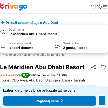
Favoriti
Prijavi
Men
Prikaži sve smeštaje u Abu Dabi
Destinacija
Le Méridien Abu Dhabi Resort
Dolazak/odlazak
Gosti i sobe
Izaberi datume
2 gosta, 1 soba.
Kako uplate koje primimo utiču na rangiranje
Le Méridien Abu Dhabi Resort
Deli
Do
Hotel
8,7
Odlično
(
broj ocena: 11.506
)
5 Zvezdice
Tourist Club Area, Abu Dabi, Ujedinjeni Arapski Emirati
Izaberi datume da bi se prikazale tačne cene
Izaberi datume da bi se prikazale tačne cene
Pogledaj cene
Pogledaj cene