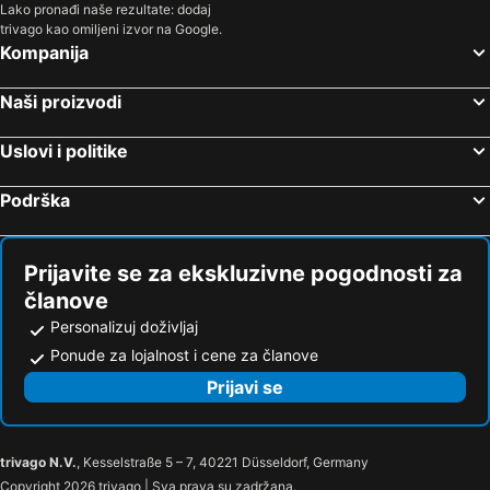
Lako pronađi naše rezultate: dodaj
trivago kao omiljeni izvor na Google.
Kompanija
Naši proizvodi
Uslovi i politike
Podrška
Prijavite se za ekskluzivne pogodnosti za
članove
Personalizuj doživljaj
Ponude za lojalnost i cene za članove
Prijavi se
trivago N.V.
, Kesselstraße 5 – 7, 40221 Düsseldorf, Germany
Copyright 2026 trivago | Sva prava su zadržana.