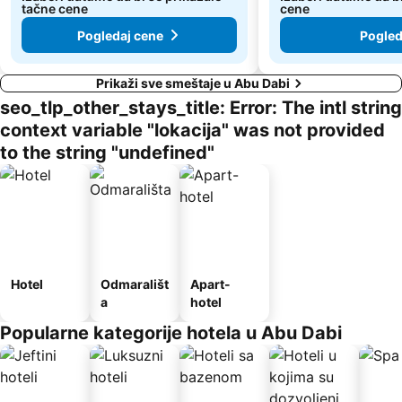
tačne cene
cene
Pogledaj cene
Pogled
Prikaži sve smeštaje u Abu Dabi
seo_tlp_other_stays_title: Error: The intl string
context variable "lokacija" was not provided
to the string "undefined"
Hotel
Odmarališt
Apart-
a
hotel
Popularne kategorije hotela u Abu Dabi