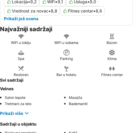
Lokacija
•
9,2
WiFi
•
9,1
Usluga
•
9,0
Vrednost za novac
•
8,8
Fitnes centar
•
8,6
Prikaži još ocena
Najvažniji sadržaji
WiFi u lobiju
WiFi u sobama
Bazen
Spa
Parking
Klima
Restoran
Bar u hotelu
Fitnes centar
Svi sadržaji
Velnes
Salon lepote
Masaža
Tretmani za telo
Bademantil
Prikaži više
Sadržaji u objektu
Poslovne prostorije
Kafić