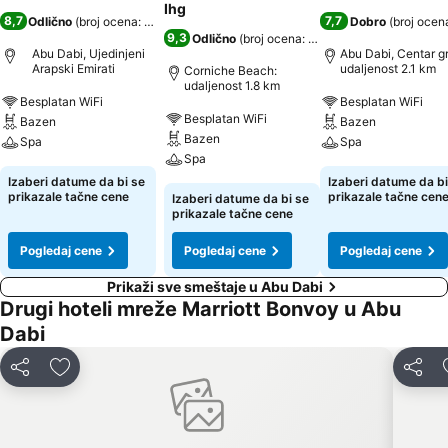
Ihg
8,7
7,7
Odlično
(
broj ocena: 11.506
)
Dobro
(
broj ocen
9,3
Odlično
(
broj ocena: 37.319
)
Abu Dabi, Ujedinjeni
Abu Dabi, Centar g
Arapski Emirati
udaljenost 2.1 km
Corniche Beach:
udaljenost 1.8 km
Besplatan WiFi
Besplatan WiFi
Besplatan WiFi
Bazen
Bazen
Bazen
Spa
Spa
Spa
Izaberi datume da bi se
Izaberi datume da bi
prikazale tačne cene
prikazale tačne cen
Izaberi datume da bi se
prikazale tačne cene
Pogledaj cene
Pogledaj cene
Pogledaj cene
Prikaži sve smeštaje u Abu Dabi
Drugi hoteli mreže Marriott Bonvoy u Abu
Dabi
Deli
Dodati u favorite
Deli