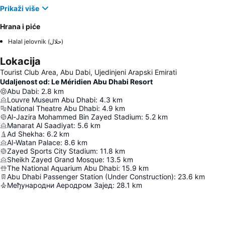
Prikaži više
Hrana i piće
Halal jelovnik (حلال)
Lokacija
Tourist Club Area, Abu Dabi, Ujedinjeni Arapski Emirati
Udaljenost od: Le Méridien Abu Dhabi Resort
Abu Dabi
:
2.8
km
Louvre Museum Abu Dhabi
:
4.3
km
National Theatre Abu Dhabi
:
4.9
km
Al-Jazira Mohammed Bin Zayed Stadium
:
5.2
km
Manarat Al Saadiyat
:
5.6
km
Ad Shekha
:
6.2
km
Al-Watan Palace
:
8.6
km
Zayed Sports City Stadium
:
11.8
km
Sheikh Zayed Grand Mosque
:
13.5
km
The National Aquarium Abu Dhabi
:
15.9
km
Abu Dhabi Passenger Station (Under Construction)
:
23.6
km
Међународни Аеродром Зајед
:
28.1
km