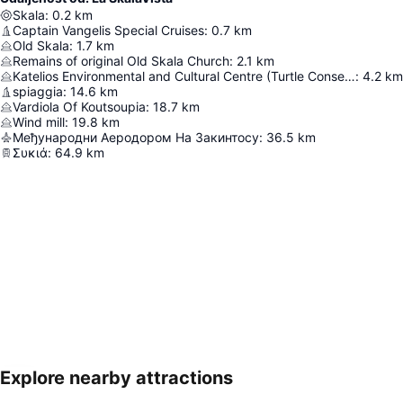
Skala
:
0.2
km
Captain Vangelis Special Cruises
:
0.7
km
Old Skala
:
1.7
km
Remains of original Old Skala Church
:
2.1
km
Katelios Environmental and Cultural Centre (Turtle Conservation)
:
4.2
km
spiaggia
:
14.6
km
Vardiola Of Koutsoupia
:
18.7
km
Wind mill
:
19.8
km
Међународни Аеродором На Закинтосу
:
36.5
km
Συκιά
:
64.9
km
Explore nearby attractions
Proširi mapu