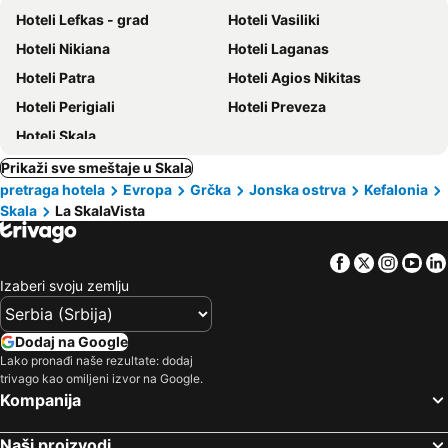
Hoteli Lefkas - grad
Hoteli Vasiliki
Hoteli Nikiana
Hoteli Laganas
Hoteli Patra
Hoteli Agios Nikitas
Hoteli Perigiali
Hoteli Preveza
Hoteli Skala
Prikaži sve smeštaje u Skala
pretraga hotela
Evropa
Grčka
Jonska ostrva
Kefalonia
Skala
La SkalaVista
Facebook
Twitter
Insta
Yo
Izaberi svoju zemlju
Dodaj na Google
Lako pronađi naše rezultate: dodaj
trivago kao omiljeni izvor na Google.
Kompanija
Naši proizvodi