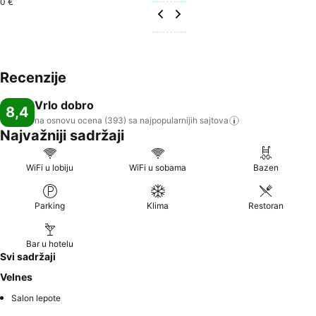
0 €
Recenzije
Vrlo dobro
8,4
na osnovu ocena (393) sa najpopularnijih
sajtova
Najvažniji sadržaji
WiFi u lobiju
WiFi u sobama
Bazen
Parking
Klima
Restoran
Bar u hotelu
Svi sadržaji
Velnes
Salon lepote