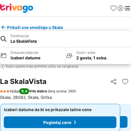
Favoriti
Prijavi
Men
Prikaži sve smeštaje u Skala
Destinacija
La SkalaVista
Dolazak/odlazak
Gosti i sobe
Izaberi datume
2 gosta, 1 soba.
Kako uplate koje primimo utiču na rangiranje
La SkalaVista
Deli
Do
Hotel
8,4
Vrlo dobro
(
broj ocena: 393
)
3 Zvezdice
Skala, 28082, Skala, Grčka
Izaberi datume da bi se prikazale tačne cene
Izaberi datume da bi se prikazale tačne cene
Pogledaj cene
Pogledaj cene