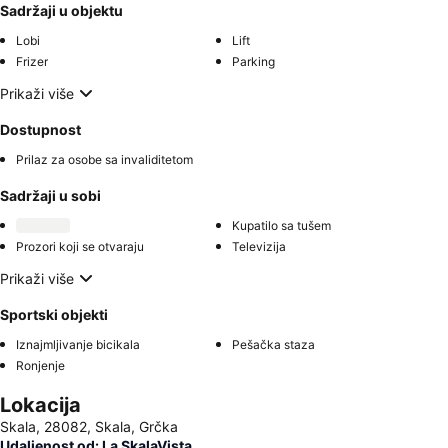
Sadržaji u objektu
Lobi
Lift
Frizer
Parking
Prikaži više
Dostupnost
Prilaz za osobe sa invaliditetom
Sadržaji u sobi
Kupatilo sa tušem
Prozori koji se otvaraju
Televizija
Prikaži više
Sportski objekti
Iznajmljivanje bicikala
Pešačka staza
Ronjenje
Lokacija
Skala, 28082, Skala, Grčka
Udaljenost od: La SkalaVista