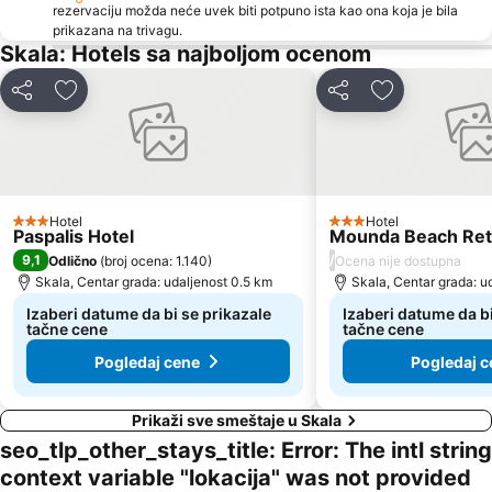
rezervaciju možda neće uvek biti potpuno ista kao ona koja je bila
prikazana na trivagu.
Skala: Hotels sa najboljom ocenom
Deli
Dodati u favorite
Deli
Dodati u favo
Hotel
Hotel
3 Zvezdice
3 Zvezdice
Paspalis Hotel
Mounda Beach Ret
9,1
/
Odlično
(
broj ocena: 1.140
)
Ocena nije dostupna
Skala, Centar grada: udaljenost 0.5 km
Skala, Centar grada: u
Izaberi datume da bi se prikazale
Izaberi datume da bi
tačne cene
tačne cene
Pogledaj cene
Pogledaj c
Prikaži sve smeštaje u Skala
seo_tlp_other_stays_title: Error: The intl string
context variable "lokacija" was not provided