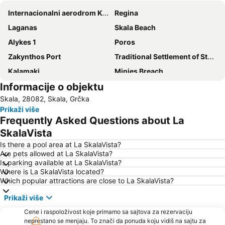
Internacionalni aerodrom Kefalonija
Regina
Laganas
Skala Beach
Alykes 1
Poros
Zakynthos Port
Traditional Settlement of Stavros
Kalamaki
Minies Breach
Informacije o objektu
Tsilivi
Skala, 28082, Skala, Grčka
Prikaži više
Frequently Asked Questions about La
SkalaVista
Is there a pool area at La SkalaVista?
Are pets allowed at La SkalaVista?
Is parking available at La SkalaVista?
Where is La SkalaVista located?
Which popular attractions are close to La SkalaVista?
Prikaži više
Cene i raspoloživost koje primamo sa sajtova za rezervaciju
neprestano se menjaju. To znači da ponuda koju vidiš na sajtu za