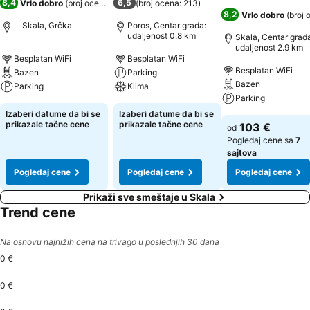
8,4
6,5
Vrlo dobro
(
broj ocena: 393
)
(
broj ocena: 213
)
8,2
Vrlo dobro
(
broj 
Skala, Grčka
Poros, Centar grada:
udaljenost 0.8 km
Skala, Centar grad
udaljenost 2.9 km
Besplatan WiFi
Besplatan WiFi
Besplatan WiFi
Bazen
Parking
Bazen
Parking
Klima
Parking
Izaberi datume da bi se
Izaberi datume da bi se
prikazale tačne cene
prikazale tačne cene
103 €
od
Pogledaj cene sa
7
sajtova
Pogledaj cene
Pogledaj cene
Pogledaj cene
Prikaži sve smeštaje u Skala
Trend cene
Na osnovu najnižih cena na trivago u poslednjih 30 dana
0 €
0 €