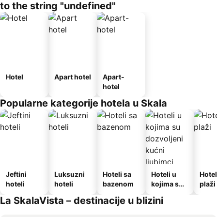
to the string "undefined"
Hotel
Apart hotel
Apart-
hotel
Popularne kategorije hotela u Skala
Jeftini
Luksuzni
Hoteli sa
Hoteli u
Hotel
hoteli
hoteli
bazenom
kojima su
plaži
dozvoljeni
La SkalaVista – destinacije u blizini
kućni
ljubimci