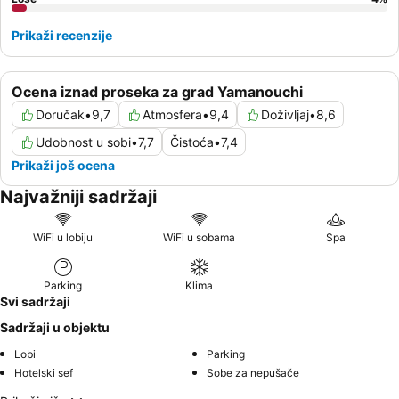
Prikaži recenzije
Ocena iznad proseka za grad Yamanouchi
Doručak
•
9,7
Atmosfera
•
9,4
Doživljaj
•
8,6
Udobnost u sobi
•
7,7
Čistoća
•
7,4
Prikaži još ocena
Najvažniji sadržaji
WiFi u lobiju
WiFi u sobama
Spa
Parking
Klima
Svi sadržaji
Sadržaji u objektu
Lobi
Parking
Hotelski sef
Sobe za nepušače