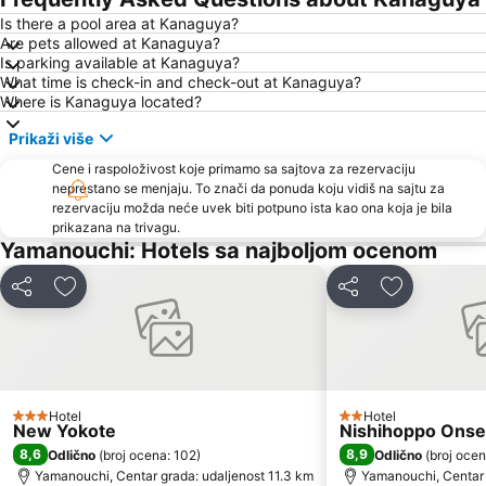
Is there a pool area at Kanaguya?
Are pets allowed at Kanaguya?
Is parking available at Kanaguya?
What time is check-in and check-out at Kanaguya?
Where is Kanaguya located?
Prikaži više
Cene i raspoloživost koje primamo sa sajtova za rezervaciju
neprestano se menjaju. To znači da ponuda koju vidiš na sajtu za
rezervaciju možda neće uvek biti potpuno ista kao ona koja je bila
prikazana na trivagu.
Yamanouchi: Hotels sa najboljom ocenom
Deli
Dodati u favorite
Deli
Dodati u fa
Hotel
Hotel
3 Zvezdice
2 Zvezdice
New Yokote
Nishihoppo Onse
8,6
8,9
Odlično
(
broj ocena: 102
)
Odlično
(
broj ocen
Yamanouchi, Centar grada: udaljenost 11.3 km
Yamanouchi, Centar 