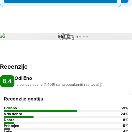
1 / 7
Recenzije
Odlično
8,4
na osnovu ocena (1.409) sa najpopularnijih
sajtova
Recenzije gostiju
Odlično
59
%
Vrlo dobro
24
%
Dobro
8
%
Pristojno
5
%
Loše
4
%