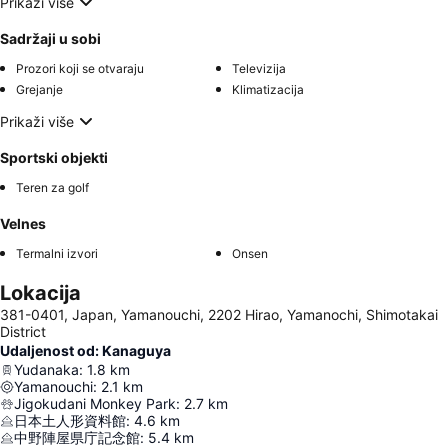
Prikaži više
Sadržaji u sobi
Prozori koji se otvaraju
Televizija
Grejanje
Klimatizacija
Prikaži više
Sportski objekti
Teren za golf
Velnes
Termalni izvori
Onsen
Lokacija
381-0401, Japan, Yamanouchi, 2202 Hirao, Yamanochi, Shimotakai
District
Udaljenost od: Kanaguya
Yudanaka
:
1.8
km
Yamanouchi
:
2.1
km
Jigokudani Monkey Park
:
2.7
km
日本土人形資料館
:
4.6
km
中野陣屋県庁記念館
:
5.4
km