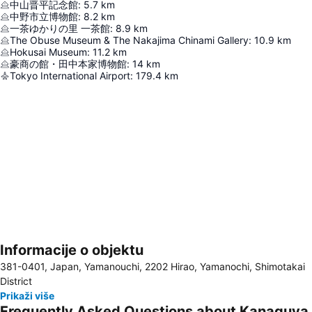
中山晋平記念館
:
5.7
km
中野市立博物館
:
8.2
km
一茶ゆかりの里 一茶館
:
8.9
km
The Obuse Museum & The Nakajima Chinami Gallery
:
10.9
km
Hokusai Museum
:
11.2
km
豪商の館・田中本家博物館
:
14
km
Tokyo International Airport
:
179.4
km
Informacije o objektu
Proširi mapu
381-0401, Japan, Yamanouchi, 2202 Hirao, Yamanochi, Shimotakai
District
Prikaži više
Frequently Asked Questions about Kanaguya