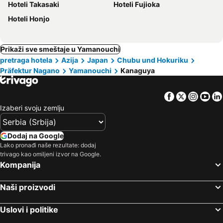
Hoteli Takasaki
Hoteli Fujioka
Hoteli Honjo
Prikaži sve smeštaje u Yamanouchi
pretraga hotela
Azija
Japan
Chubu und Hokuriku
Präfektur Nagano
Yamanouchi
Kanaguya
Facebook
Twitter
Insta
Yo
Izaberi svoju zemlju
Dodaj na Google
Lako pronađi naše rezultate: dodaj
trivago kao omiljeni izvor na Google.
Kompanija
Naši proizvodi
Uslovi i politike