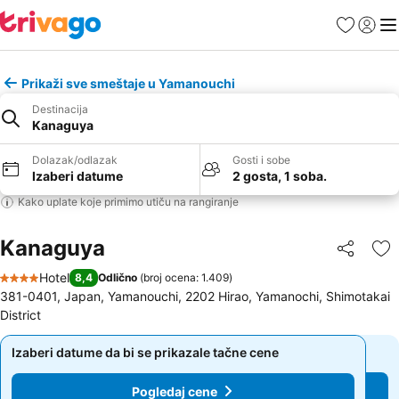
Favoriti
Prijavi
Men
Prikaži sve smeštaje u Yamanouchi
Destinacija
Kanaguya
Dolazak/odlazak
Gosti i sobe
Izaberi datume
2 gosta, 1 soba.
Kako uplate koje primimo utiču na rangiranje
Kanaguya
Deli
Do
Hotel
8,4
Odlično
(
broj ocena: 1.409
)
4 Zvezdice
381-0401, Japan, Yamanouchi, 2202 Hirao, Yamanochi, Shimotakai
District
Izaberi datume da bi se prikazale tačne cene
Izaberi datume da bi se prikazale tačne cene
Pogledaj cene
Pogledaj cene