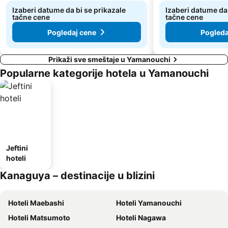
Izaberi datume da bi se prikazale
Izaberi datume da 
tačne cene
tačne cene
Pogledaj cene
Pogleda
Prikaži sve smeštaje u Yamanouchi
Popularne kategorije hotela u Yamanouchi
Jeftini
hoteli
Kanaguya – destinacije u blizini
Hoteli Maebashi
Hoteli Yamanouchi
Hoteli Matsumoto
Hoteli Nagawa