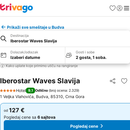
Favoriti
Prijavi
Men
Prikaži sve smeštaje u Budva
Destinacija
Iberostar Waves Slavija
Dolazak/odlazak
Gosti i sobe
Izaberi datume
2 gosta, 1 soba.
Kako uplate koje primimo utiču na rangiranje
Iberostar Waves Slavija
Deli
Do
Hotel
9,1
Odlično
(
broj ocena: 2.329
)
5 Zvezdice
1 Veljka Vlahovića, Budva, 85310, Crna Gora
127 €
127 €
od
od
Pogledaj cene sa
6 sajtova
Pogledaj cene sa
6 sajtova
Pogledaj cene
Pogledaj cene