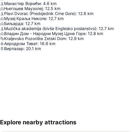
Манастир Војнићи
:
4.6
km
Његошев Маузолеј
:
12.5
km
Plavi Dvorac (Predsjednik Crne Gore)
:
12.6
km
Музеј Краља Николе
:
12.7
km
Биљарда
:
12.7
km
Muzička akademija (bivše Englesko poslanstvo)
:
12.7
km
Владин Дом - Народни Музеј Црне Горе
:
12.8
km
Kraljevsko Pozorište Zetski Dom
:
12.9
km
Аеродром Тиват
:
16.6
km
Вирпазар
:
20.1
km
Explore nearby attractions
Proširi mapu