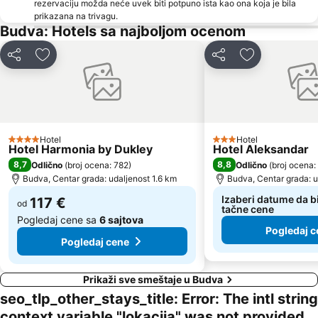
rezervaciju možda neće uvek biti potpuno ista kao ona koja je bila
Kraljičina plaža
Izletište Rose
prikazana na trivagu.
Veliki Pijesak
Petrovacka Obala
Budva: Hotels sa najboljom ocenom
Plaža Miločer
Yachting Club 32
Deli
Dodati u favorite
Deli
Dodati u favo
Drobni pijesak
Lepetane
Ćorovića
Stari Grad
Sveti Toma
Plaža Mogren
Maljevik
Plaza
Hotel
Hotel
4 Zvezdice
3 Zvezdice
Hotel Harmonia by Dukley
Hotel Aleksandar
Praznik Mimoze
Žalo
8,7
8,8
Odlično
(
broj ocena: 782
)
Odlično
(
broj ocena:
Kalardovo
Almara Beach
Budva, Centar grada: udaljenost 1.6 km
Budva, Centar grada: u
Aerodrom Podgorica
Stari Bar
Izaberi datume da bi
117 €
od
tačne cene
Pogledaj cene sa
6 sajtova
Pogledaj c
Pogledaj cene
Prikaži sve smeštaje u Budva
seo_tlp_other_stays_title: Error: The intl string
context variable "lokacija" was not provided