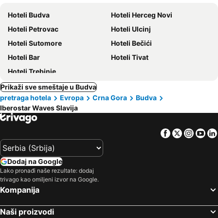
ljubimci
Hoteli Budva
Hoteli Herceg Novi
Hoteli Petrovac
Hoteli Ulcinj
Hoteli Sutomore
Hoteli Bečići
Hoteli Bar
Hoteli Tivat
Hoteli Trebinje
Prikaži sve smeštaje u Budva
pretraga hotela
Evropa
Crna Gora
Budva
Iberostar Waves Slavija
Facebook
Twitter
Insta
Yo
Dodaj na Google
Lako pronađi naše rezultate: dodaj
trivago kao omiljeni izvor na Google.
Kompanija
Naši proizvodi