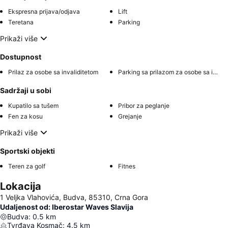
Ekspresna prijava/odjava
Lift
Teretana
Parking
Prikaži više
Dostupnost
Prilaz za osobe sa invaliditetom
Parking sa prilazom za osobe sa invaliditetom
Sadržaji u sobi
Kupatilo sa tušem
Pribor za peglanje
Fen za kosu
Grejanje
Prikaži više
Sportski objekti
Teren za golf
Fitnes
Lokacija
1 Veljka Vlahovića, Budva, 85310, Crna Gora
Udaljenost od: Iberostar Waves Slavija
Budva
:
0.5
km
Tvrđava Kosmač
:
4.5
km