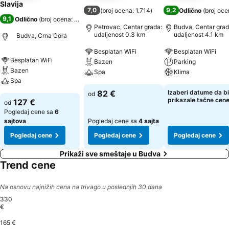
Slavija
7,0
9,2
(
broj ocena: 1.714
)
Odlično
(
broj oce
9,1
Odlično
(
broj ocena: 2.329
)
Petrovac, Centar grada:
Budva, Centar grad
udaljenost 0.3 km
udaljenost 4.1 km
Budva, Crna Gora
Besplatan WiFi
Besplatan WiFi
Besplatan WiFi
Bazen
Parking
Bazen
Spa
Klima
Spa
82 €
Izaberi datume da bi
od
prikazale tačne cen
127 €
od
Pogledaj cene sa
6
sajtova
Pogledaj cene sa
4 sajta
Pogledaj cene
Pogledaj cene
Pogledaj cene
Prikaži sve smeštaje u Budva
Trend cene
Na osnovu najnižih cena na trivago u poslednjih 30 dana
330
€
165 €
Montag, September 07
330 €
Freitag, September 04
329 €
Samstag, September 05
329 €
Sonntag, September 06
329 €
Donnerstag, Septemb
327 €
Dienstag, September 08
311 €
Montag, Sept
302 €
Freitag, September 
297 €