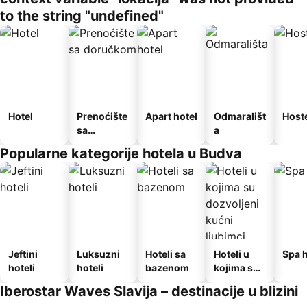
to the string "undefined"
Hotel
Prenoćište
Apart hotel
Odmarališt
Host
sa
a
doručkom
Popularne kategorije hotela u Budva
Jeftini
Luksuzni
Hoteli sa
Hoteli u
Spa h
hoteli
hoteli
bazenom
kojima su
dozvoljeni
Iberostar Waves Slavija – destinacije u blizini
kućni