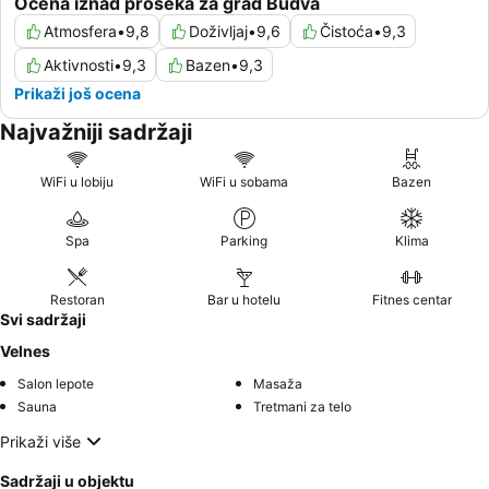
Ocena iznad proseka za grad Budva
Atmosfera
•
9,8
Doživljaj
•
9,6
Čistoća
•
9,3
Aktivnosti
•
9,3
Bazen
•
9,3
Prikaži još ocena
Najvažniji sadržaji
WiFi u lobiju
WiFi u sobama
Bazen
Spa
Parking
Klima
Restoran
Bar u hotelu
Fitnes centar
Svi sadržaji
Velnes
Salon lepote
Masaža
Sauna
Tretmani za telo
Prikaži više
Sadržaji u objektu