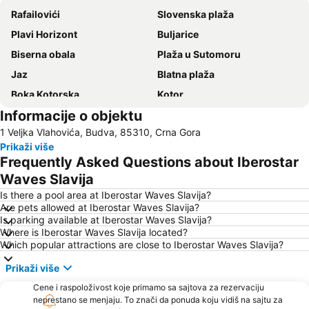
Rafailovići
Slovenska plaža
Plavi Horizont
Buljarice
Biserna obala
Plaža u Sutomoru
Jaz
Blatna plaža
Boka Kotorska
Kotor
Informacije o objektu
Bečićka plaža
Šetalište Pet Danica
1 Veljka Vlahovića, Budva, 85310, Crna Gora
Seljanovo
Lučice
Prikaži više
Kraljičina plaža
Stari grad Budva
Frequently Asked Questions about Iberostar
Pržno
Utjeha
Waves Slavija
Porto Montenegro
Žanjice
Is there a pool area at Iberostar Waves Slavija?
Are pets allowed at Iberostar Waves Slavija?
Buljarica
Gradska plaža
Is parking available at Iberostar Waves Slavija?
Where is Iberostar Waves Slavija located?
Ostrvo cveća
Tivat
Which popular attractions are close to Iberostar Waves Slavija?
Crvena plaža
Waikiki
Prikaži više
Stari grad Herceg Novi
Plaža kod tunela
Cene i raspoloživost koje primamo sa sajtova za rezervaciju
Uvala Valdanos
Kamenovo
neprestano se menjaju. To znači da ponuda koju vidiš na sajtu za