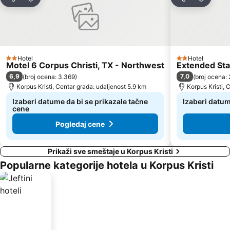
Deli
Dodati u favorite
Deli
Dodati 
Hotel
Hotel
2 Zvezdice
2 Zvezdice
Motel 6 Corpus Christi, TX - Northwest
Extended Sta
6,9
7,0
(
broj ocena: 3.369
)
(
broj ocena:
Korpus Kristi, Centar grada: udaljenost 5.9 km
Korpus Kristi, 
Izaberi datume da bi se prikazale tačne
Izaberi datum
cene
Pogledaj cene
Prikaži sve smeštaje u Korpus Kristi
Popularne kategorije hotela u Korpus Kristi