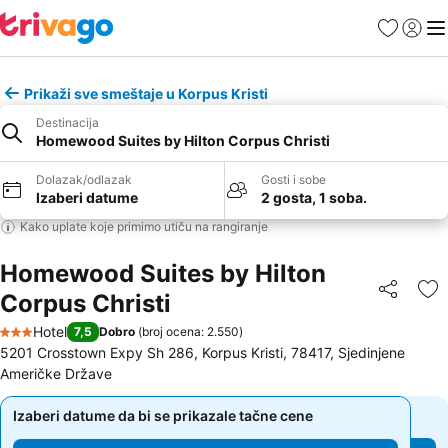
Favoriti
Prijavi
Men
Prikaži sve smeštaje u Korpus Kristi
Destinacija
Homewood Suites by Hilton Corpus Christi
Dolazak/odlazak
Gosti i sobe
Izaberi datume
2 gosta, 1 soba.
Kako uplate koje primimo utiču na rangiranje
Homewood Suites by Hilton
Corpus Christi
Deli
Do
Hotel
7,5
Dobro
(
broj ocena: 2.550
)
3 Zvezdice
5201 Crosstown Expy Sh 286, Korpus Kristi, 78417, Sjedinjene
Američke Države
Izaberi datume da bi se prikazale tačne cene
Izaberi datume da bi se prikazale tačne cene