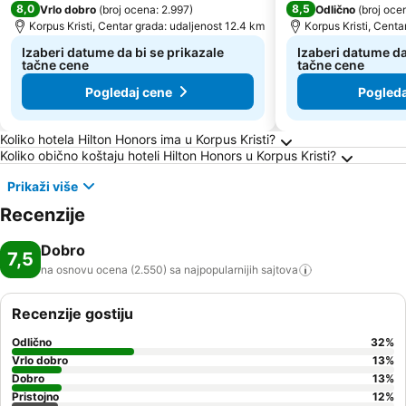
8,0
8,5
Vrlo dobro
(
broj ocena: 2.997
)
Odlično
(
broj oce
Korpus Kristi, Centar grada: udaljenost 12.4 km
Korpus Kristi, Centa
Izaberi datume da bi se prikazale
Izaberi datume da
tačne cene
tačne cene
Pogledaj cene
Pogleda
Frequently Asked Questions about Korpus Kris
Koliko hotela Hilton Honors ima u Korpus Kristi?
Koliko obično koštaju hoteli Hilton Honors u Korpus Kristi?
Prikaži više
Recenzije
Dobro
7,5
na osnovu ocena (2.550) sa najpopularnijih
sajtova
Recenzije gostiju
Odlično
32
%
Vrlo dobro
13
%
Dobro
13
%
Pristojno
12
%