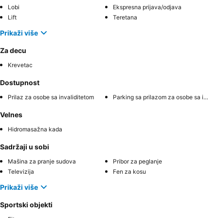
Lobi
Ekspresna prijava/odjava
Lift
Teretana
Prikaži više
Za decu
Krevetac
Dostupnost
Prilaz za osobe sa invaliditetom
Parking sa prilazom za osobe sa invaliditetom
Velnes
Hidromasažna kada
Sadržaji u sobi
Mašina za pranje sudova
Pribor za peglanje
Televizija
Fen za kosu
Prikaži više
Sportski objekti