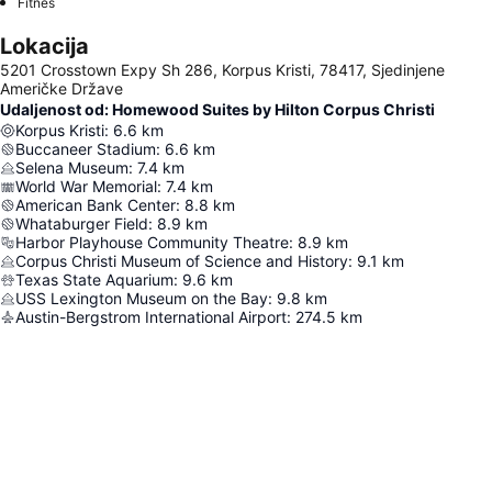
Fitnes
Lokacija
5201 Crosstown Expy Sh 286, Korpus Kristi, 78417, Sjedinjene
Američke Države
Udaljenost od: Homewood Suites by Hilton Corpus Christi
Korpus Kristi
:
6.6
km
Buccaneer Stadium
:
6.6
km
Selena Museum
:
7.4
km
World War Memorial
:
7.4
km
American Bank Center
:
8.8
km
Whataburger Field
:
8.9
km
Harbor Playhouse Community Theatre
:
8.9
km
Corpus Christi Museum of Science and History
:
9.1
km
Texas State Aquarium
:
9.6
km
USS Lexington Museum on the Bay
:
9.8
km
Austin-Bergstrom International Airport
:
274.5
km