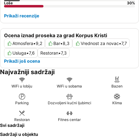
Loše
30
%
Prikaži recenzije
Ocena iznad proseka za grad Korpus Kristi
Atmosfera
•
9,2
Bar
•
8,3
Vrednost za novac
•
7,7
Usluga
•
7,6
Restoran
•
7,3
Prikaži još ocena
Najvažniji sadržaji
WiFi u lobiju
WiFi u sobama
Bazen
Parking
Dozvoljeni kućni ljubimci
Klima
Restoran
Fitnes centar
Svi sadržaji
Sadržaji u objektu