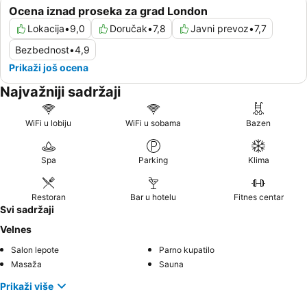
Ocena iznad proseka za grad London
Lokacija
•
9,0
Doručak
•
7,8
Javni prevoz
•
7,7
Bezbednost
•
4,9
Prikaži još ocena
Najvažniji sadržaji
WiFi u lobiju
WiFi u sobama
Bazen
Spa
Parking
Klima
Restoran
Bar u hotelu
Fitnes centar
Svi sadržaji
Velnes
Salon lepote
Parno kupatilo
Masaža
Sauna
Prikaži više