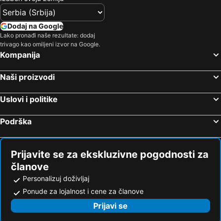
Dodaj na Google
Lako pronađi naše rezultate: dodaj
trivago kao omiljeni izvor na Google.
Kompanija
Naši proizvodi
Uslovi i politike
Podrška
Prijavite se za ekskluzivne pogodnosti za
članove
Personalizuj doživljaj
Ponude za lojalnost i cene za članove
Prijavi se