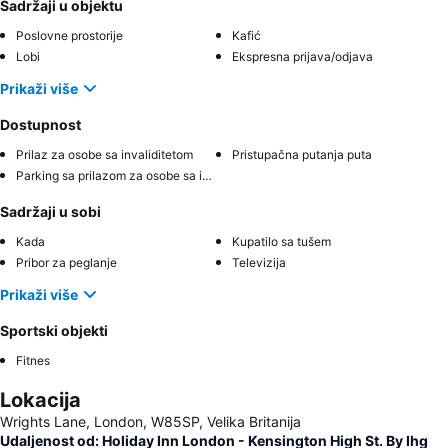
Sadržaji u objektu
Poslovne prostorije
Kafić
Lobi
Ekspresna prijava/odjava
Prikaži više
Dostupnost
Prilaz za osobe sa invaliditetom
Pristupačna putanja puta
Parking sa prilazom za osobe sa invaliditetom
Sadržaji u sobi
Kada
Kupatilo sa tušem
Pribor za peglanje
Televizija
Prikaži više
Sportski objekti
Fitnes
Lokacija
Wrights Lane, London, W85SP, Velika Britanija
Udaljenost od: Holiday Inn London - Kensington High St. By Ihg