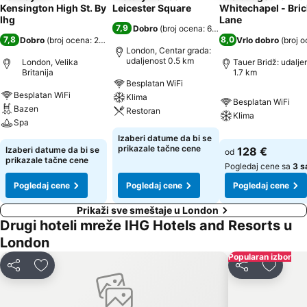
Kensington High St. By
Leicester Square
Whitechapel - Bric
Ihg
Lane
7,9
Dobro
(
broj ocena: 6.065
)
7,8
8,0
Dobro
(
broj ocena: 27.113
)
Vrlo dobro
(
broj o
London, Centar grada:
udaljenost 0.5 km
London, Velika
Tauer Bridž: udalje
Britanija
1.7 km
Besplatan WiFi
Besplatan WiFi
Klima
Besplatan WiFi
Bazen
Restoran
Klima
Spa
Izaberi datume da bi se
prikazale tačne cene
Izaberi datume da bi se
128 €
od
prikazale tačne cene
Pogledaj cene sa
3 s
Pogledaj cene
Pogledaj cene
Pogledaj cene
Prikaži sve smeštaje u London
Drugi hoteli mreže IHG Hotels and Resorts u
London
Popularan izbor
Deli
Dodati u favorite
Deli
Dodati 