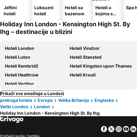
Jeftini
Luksuzni
Hoteli sa
Hoteli u
Spa h
hoteli
hoteli
bazenom
kojima su
dozvoljeni
Holiday Inn London - Kensington High St. By
kućni
Ihg – destinacije u blizini
ljubimci
Hoteli London
Hoteli Vindzor
Hoteli Luton
Hoteli Stansted
Hoteli Kembridž
Hoteli Kingston upon Thames
Hoteli Heathrow
Hoteli Krouli
Hoteli Vorting
Prikaži sve smeštaje u London
pretraga hotela
Evropa
Velika Britanija
Engleska
Veliki London
London
Holiday Inn London - Kensington High St. By Ihg
Facebook
Twitter
Insta
Yo
Izaberi svoju zemlju