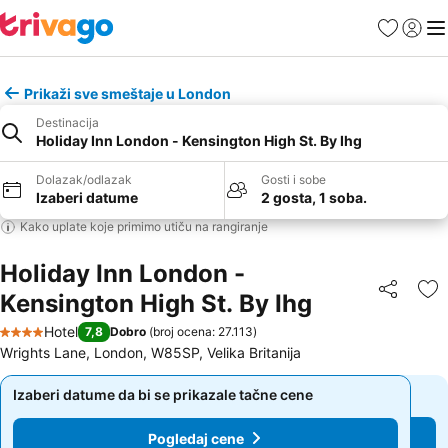
Favoriti
Prijavi
Men
Prikaži sve smeštaje u London
Destinacija
Holiday Inn London - Kensington High St. By Ihg
Dolazak/odlazak
Gosti i sobe
Izaberi datume
2 gosta, 1 soba.
Kako uplate koje primimo utiču na rangiranje
Holiday Inn London -
Kensington High St. By Ihg
Deli
Do
Hotel
7,8
Dobro
(
broj ocena: 27.113
)
4 Zvezdice
Wrights Lane, London, W85SP, Velika Britanija
Izaberi datume da bi se prikazale tačne cene
Izaberi datume da bi se prikazale tačne cene
Pogledaj cene
Pogledaj cene