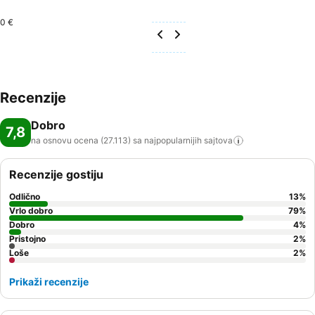
0 €
Recenzije
Dobro
7,8
na osnovu ocena (27.113) sa najpopularnijih
sajtova
Recenzije gostiju
Odlično
13
%
Vrlo dobro
79
%
Dobro
4
%
Pristojno
2
%
Loše
2
%
Prikaži recenzije