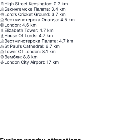
High Street Kensington
:
0.2
km
Бакингамска Палата
:
3.4
km
Lord's Cricket Ground
:
3.7
km
Вестминстерска Опатија
:
4.5
km
London
:
4.6
km
Elizabeth Tower
:
4.7
km
House Of Lords
:
4.7
km
Вестминстерска Палата
:
4.7
km
St Paul's Cathedral
:
6.7
km
Tower Of London
:
8.1
km
Вембли
:
8.8
km
London City Airport
:
17
km