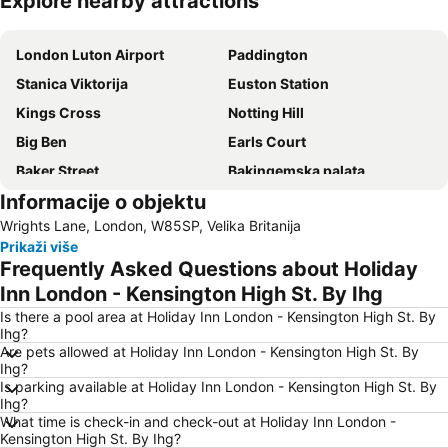
Explore nearby attractions
Proširi mapu
London Luton Airport
Paddington
Stanica Viktorija
Euston Station
Kings Cross
Notting Hill
Big Ben
Earls Court
Baker Street
Bakingemska palata
Informacije o objektu
Grand Designs Live at ExCeL London
Finchley Road Metro Station
Wrights Lane, London, W85SP, Velika Britanija
Waterloo Station
Bloomsbury
Prikaži više
Shoreditch
Wembley Stadium
Frequently Asked Questions about Holiday
The O2 Arena
ExCeL
Inn London - Kensington High St. By Ihg
Aerodrom Hitrou London
Ilford
Is there a pool area at Holiday Inn London - Kensington High St. By
Ihg?
London Gatwick Airport
Holland Park
Are pets allowed at Holiday Inn London - Kensington High St. By
Ihg?
Marylebone
London Zoo
Is parking available at Holiday Inn London - Kensington High St. By
Britanski Muzej (British Museum)
Tate Modern
Ihg?
What time is check-in and check-out at Holiday Inn London -
Farringdon
Moorgate Station
Kensington High St. By Ihg?