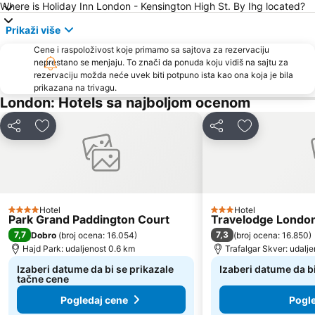
Where is Holiday Inn London - Kensington High St. By Ihg located?
Canary Wharf Metro Station
Edgware Metro Station
Prikaži više
Cene i raspoloživost koje primamo sa sajtova za rezervaciju
neprestano se menjaju. To znači da ponuda koju vidiš na sajtu za
rezervaciju možda neće uvek biti potpuno ista kao ona koja je bila
prikazana na trivagu.
London: Hotels sa najboljom ocenom
Deli
Dodati u favorite
Deli
Dodati u favo
Hotel
Hotel
4 Zvezdice
3 Zvezdice
Park Grand Paddington Court
Travelodge London
7,7
7,3
Dobro
(
broj ocena: 16.054
)
(
broj ocena: 16.850
)
Hajd Park: udaljenost 0.6 km
Trafalgar Skver: udalj
Izaberi datume da bi se prikazale
Izaberi datume da b
tačne cene
Pogledaj cene
Pogle