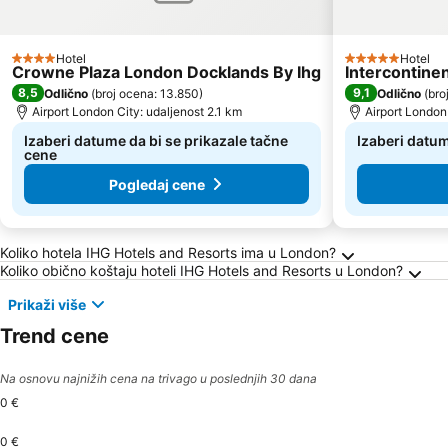
Hotel
Hotel
4 Zvezdice
5 Zvezdice
Crowne Plaza London Docklands By Ihg
Intercontine
8,5
9,1
Odlično
(
broj ocena: 13.850
)
Odlično
(
bro
Airport London City: udaljenost 2.1 km
Airport London
Izaberi datume da bi se prikazale tačne
Izaberi datum
cene
Pogledaj cene
Frequently Asked Questions about London
Koliko hotela IHG Hotels and Resorts ima u London?
Koliko obično koštaju hoteli IHG Hotels and Resorts u London?
Prikaži više
Trend cene
Na osnovu najnižih cena na trivago u poslednjih 30 dana
0 €
0 €