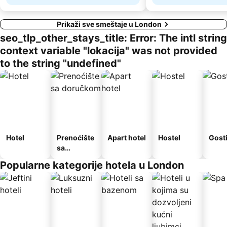
Prikaži sve smeštaje u London
seo_tlp_other_stays_title: Error: The intl string
context variable "lokacija" was not provided
to the string "undefined"
Hotel
Prenoćište
Apart hotel
Hostel
Gost
sa
doručkom
Popularne kategorije hotela u London