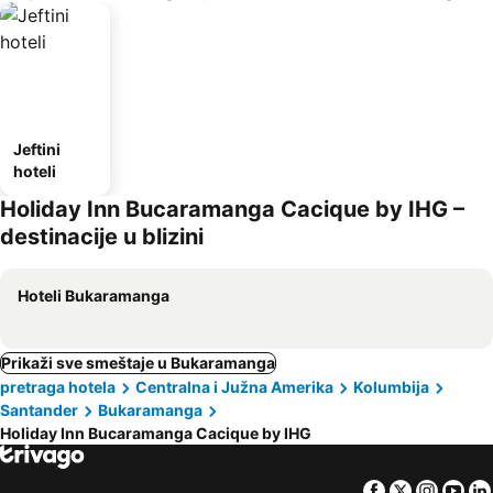
Jeftini
hoteli
Holiday Inn Bucaramanga Cacique by IHG –
destinacije u blizini
Hoteli Bukaramanga
Prikaži sve smeštaje u Bukaramanga
pretraga hotela
Centralna i Južna Amerika
Kolumbija
Santander
Bukaramanga
Holiday Inn Bucaramanga Cacique by IHG
Facebook
Twitter
Insta
Yo