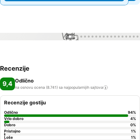
1 / 81
Recenzije
Odlično
9,4
na osnovu ocena (8.741) sa najpopularnijih
sajtova
Recenzije gostiju
Odlično
94
%
Vrlo dobro
4
%
Dobro
0
%
Pristojno
1
%
Loše
1
%