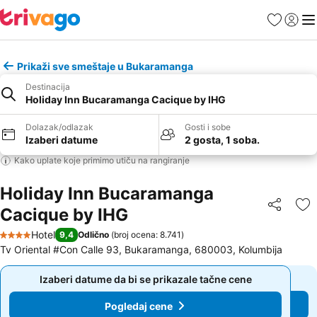
Favoriti
Prijavi
Men
Prikaži sve smeštaje u Bukaramanga
Destinacija
Holiday Inn Bucaramanga Cacique by IHG
Dolazak/odlazak
Gosti i sobe
Izaberi datume
2 gosta, 1 soba.
Kako uplate koje primimo utiču na rangiranje
Holiday Inn Bucaramanga
Cacique by IHG
Deli
Do
Hotel
9,4
Odlično
(
broj ocena: 8.741
)
4 Zvezdice
Tv Oriental #Con Calle 93, Bukaramanga, 680003, Kolumbija
Izaberi datume da bi se prikazale tačne cene
Izaberi datume da bi se prikazale tačne cene
Pogledaj cene
Pogledaj cene