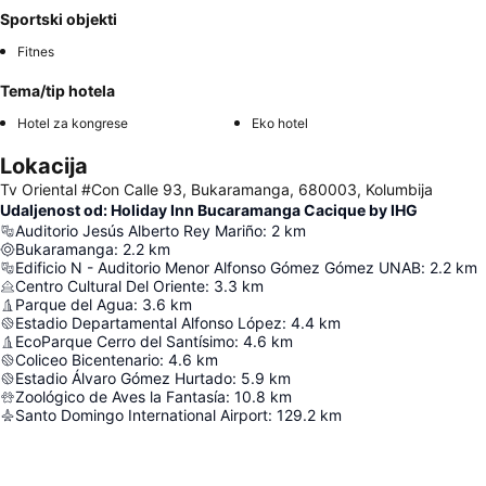
Sportski objekti
Fitnes
Tema/tip hotela
Hotel za kongrese
Eko hotel
Lokacija
Tv Oriental #Con Calle 93, Bukaramanga, 680003, Kolumbija
Udaljenost od: Holiday Inn Bucaramanga Cacique by IHG
Auditorio Jesús Alberto Rey Mariño
:
2
km
Bukaramanga
:
2.2
km
Edificio N - Auditorio Menor Alfonso Gómez Gómez UNAB
:
2.2
km
Centro Cultural Del Oriente
:
3.3
km
Parque del Agua
:
3.6
km
Estadio Departamental Alfonso López
:
4.4
km
EcoParque Cerro del Santísimo
:
4.6
km
Coliceo Bicentenario
:
4.6
km
Estadio Álvaro Gómez Hurtado
:
5.9
km
Zoológico de Aves la Fantasía
:
10.8
km
Santo Domingo International Airport
:
129.2
km