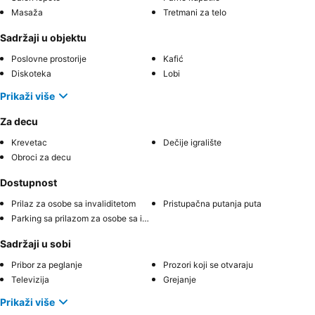
Masaža
Tretmani za telo
Sadržaji u objektu
Poslovne prostorije
Kafić
Diskoteka
Lobi
Prikaži više
Za decu
Krevetac
Dečije igralište
Obroci za decu
Dostupnost
Prilaz za osobe sa invaliditetom
Pristupačna putanja puta
Parking sa prilazom za osobe sa invaliditetom
Sadržaji u sobi
Pribor za peglanje
Prozori koji se otvaraju
Televizija
Grejanje
Prikaži više