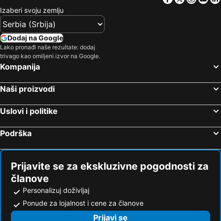
Izaberi svoju zemlju
Dodaj na Google
Lako pronađi naše rezultate: dodaj
trivago kao omiljeni izvor na Google.
Kompanija
Naši proizvodi
Uslovi i politike
Podrška
Prijavite se za ekskluzivne pogodnosti za
članove
Personalizuj doživljaj
Ponude za lojalnost i cene za članove
Prijavi se