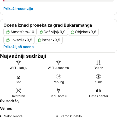
Prikaži recenzije
Ocena iznad proseka za grad Bukaramanga
Atmosfera
•
10
Doživljaj
•
9,9
Objekat
•
9,6
Lokacija
•
9,5
Bazen
•
9,5
Prikaži još ocena
Najvažniji sadržaji
WiFi u lobiju
WiFi u sobama
Bazen
Spa
Parking
Klima
Restoran
Bar u hotelu
Fitnes centar
Svi sadržaji
Velnes
Salon lepote
Parno kupatilo