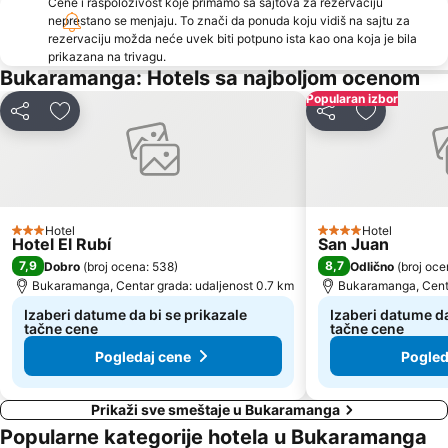
Cene i raspoloživost koje primamo sa sajtova za rezervaciju
neprestano se menjaju. To znači da ponuda koju vidiš na sajtu za
rezervaciju možda neće uvek biti potpuno ista kao ona koja je bila
prikazana na trivagu.
Bukaramanga: Hotels sa najboljom ocenom
Popularan izbor
Deli
Dodati u favorite
Deli
Dodati u fa
Hotel
Hotel
3 Zvezdice
4 Zvezdice
Hotel El Rubí
San Juan
7,9
8,7
Dobro
(
broj ocena: 538
)
Odlično
(
broj oce
Bukaramanga, Centar grada: udaljenost 0.7 km
Bukaramanga, Centa
Izaberi datume da bi se prikazale
Izaberi datume da
tačne cene
tačne cene
Pogledaj cene
Pogled
Prikaži sve smeštaje u Bukaramanga
Popularne kategorije hotela u Bukaramanga