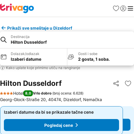
Favoriti
Prijavi
Men
Prikaži sve smeštaje u Dizeldorf
Destinacija
Hilton Dusseldorf
Dolazak/odlazak
Gosti i sobe
Izaberi datume
2 gosta, 1 soba.
Kako uplate koje primimo utiču na rangiranje
Hilton Dusseldorf
Deli
Do
Hotel
8,0
Vrlo dobro
(
broj ocena: 6.628
)
4 Zvezdice
Georg-Glock-Straße 20, 40474, Dizeldorf, Nemačka
Izaberi datume da bi se prikazale tačne cene
Izaberi datume da bi se prikazale tačne cene
Pogledaj cene
Pogledaj cene