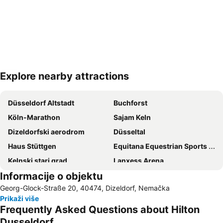
Explore nearby attractions
Proširi mapu
Düsseldorf Altstadt
Buchforst
Köln-Marathon
Sajam Keln
Dizeldorfski aerodrom
Düsseltal
Haus Stüttgen
Equitana Equestrian Sports World Fair
Kelnski stari grad
Lanxess Arena
Informacije o objektu
Železnička stanica Bohum
Dvorac Brugen
Georg-Glock-Straße 20, 40474, Dizeldorf, Nemačka
Airport Cologne - Bonn
Merkur Spiel-Arena
Prikaži više
Eller
Wersten
Frequently Asked Questions about Hilton
Dellviertel
Rheinischer Hof
Dusseldorf