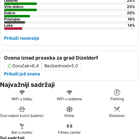
Odlično
25
%
Vrlo dobro
25
%
Dobro
20
%
Pristojno
16
%
Loše
14
%
Prikaži recenzije
Ocena iznad proseka za grad Dizeldorf
Doručak
•
8,4
Bezbednost
•
5,0
Prikaži još ocena
Najvažniji sadržaji
WiFi u lobiju
WiFi u sobama
Parking
Dozvoljeni kućni ljubimci
Klima
Restoran
Bar u hotelu
Fitnes centar
Svi sadržaji