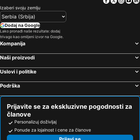
Facebook
Twitter
Insta
Yo
Izaberi svoju zemlju
Dodaj na Google
Lako pronađi naše rezultate: dodaj
trivago kao omiljeni izvor na Google.
Kompanija
Naši proizvodi
Uslovi i politike
Podrška
Prijavite se za ekskluzivne pogodnosti za
članove
Personalizuj doživljaj
Ponude za lojalnost i cene za članove
Prijavi se