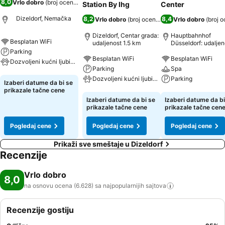
8,0
Vrlo dobro
(
broj ocena: 6.628
)
Station By Ihg
Center
Dizeldorf, Nemačka
8,2
8,4
Vrlo dobro
(
broj ocena: 16.520
Vrlo dobro
)
(
broj o
Dizeldorf, Centar grada:
Hauptbahnhof
Besplatan WiFi
udaljenost 1.5 km
Düsseldorf: udaljen
0.3 km
Parking
Besplatan WiFi
Besplatan WiFi
Dozvoljeni kućni ljubimci
Parking
Spa
Dozvoljeni kućni ljubimci
Parking
Pogledaj cene
Izaberi datume da bi se
prikazale tačne cene
Pogledaj cene
Pogledaj cene
Izaberi datume da bi se
Izaberi datume da bi
prikazale tačne cene
prikazale tačne cen
Pogledaj cene
Pogledaj cene
Pogledaj cene
Prikaži sve smeštaje u Dizeldorf
Recenzije
Vrlo dobro
8,0
na osnovu ocena (6.628) sa najpopularnijih
sajtova
Recenzije gostiju