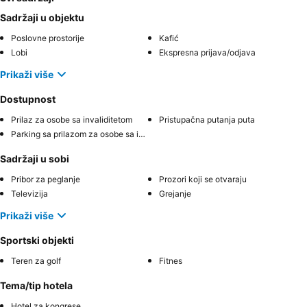
Sadržaji u objektu
Poslovne prostorije
Kafić
Lobi
Ekspresna prijava/odjava
Prikaži više
Dostupnost
Prilaz za osobe sa invaliditetom
Pristupačna putanja puta
Parking sa prilazom za osobe sa invaliditetom
Sadržaji u sobi
Pribor za peglanje
Prozori koji se otvaraju
Televizija
Grejanje
Prikaži više
Sportski objekti
Teren za golf
Fitnes
Tema/tip hotela
Hotel za kongrese