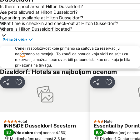
Is there a pool area at Hilton Dusseldorf?
Are pets allowed at Hilton Dusseldorf?
Is parking available at Hilton Dusseldorf?
What time is check-in and check-out at Hilton Dusseldorf?
Where is Hilton Dusseldorf located?
Prikaži više
Cene i raspoloživost koje primamo sa sajtova za rezervaciju
neprestano se menjaju. To znači da ponuda koju vidiš na sajtu za
rezervaciju možda neće uvek biti potpuno ista kao ona koja je bila
prikazana na trivagu.
Dizeldorf: Hotels sa najboljom ocenom
Deli
Dodati u favorite
Deli
Dodati u favo
Hotel
Hotel
4 Zvezdice
3 Zvezdice
INNSiDE Düsseldorf Seestern
Essential by Dorin
8,1
9,0
Vrlo dobro
(
broj ocena: 4.150
)
Odlično
(
broj ocena
Medienhafen: udaljenost 3.3 km
Dizeldorf, Centar grad