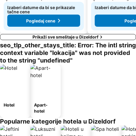
Izaberi datume da bi se prikazale
Izaberi datume da b
tačne cene
Pogledaj cene
Pogle
Prikaži sve smeštaje u Dizeldorf
seo_tlp_other_stays_title: Error: The intl string
context variable "lokacija" was not provided
to the string "undefined"
Hotel
Apart-
hotel
Popularne kategorije hotela u Dizeldorf