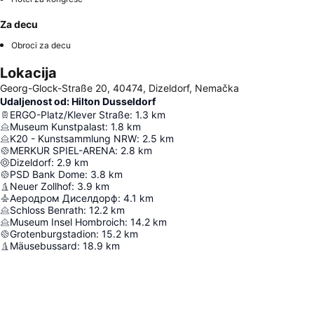
Za decu
Obroci za decu
Lokacija
Georg-Glock-Straße 20, 40474, Dizeldorf, Nemačka
Udaljenost od: Hilton Dusseldorf
ERGO-Platz/Klever Straße
:
1.3
km
Museum Kunstpalast
:
1.8
km
K20 - Kunstsammlung NRW
:
2.5
km
MERKUR SPIEL-ARENA
:
2.8
km
Dizeldorf
:
2.9
km
PSD Bank Dome
:
3.8
km
Neuer Zollhof
:
3.9
km
Аеродром Диселдорф
:
4.1
km
Schloss Benrath
:
12.2
km
Museum Insel Hombroich
:
14.2
km
Grotenburgstadion
:
15.2
km
Mäusebussard
:
18.9
km