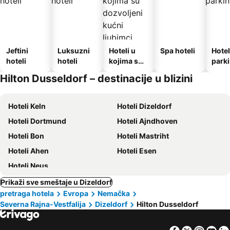
Jeftini
Luksuzni
Hoteli u
Spa hoteli
Hotel
hoteli
hoteli
kojima su
park
dozvoljeni
Hilton Dusseldorf – destinacije u blizini
kućni
ljubimci
Hoteli Keln
Hoteli Dizeldorf
Hoteli Dortmund
Hoteli Ajndhoven
Hoteli Bon
Hoteli Mastriht
Hoteli Ahen
Hoteli Esen
Hoteli Neus
Prikaži sve smeštaje u Dizeldorf
pretraga hotela
Evropa
Nemačka
Severna Rajna-Vestfalija
Dizeldorf
Hilton Dusseldorf