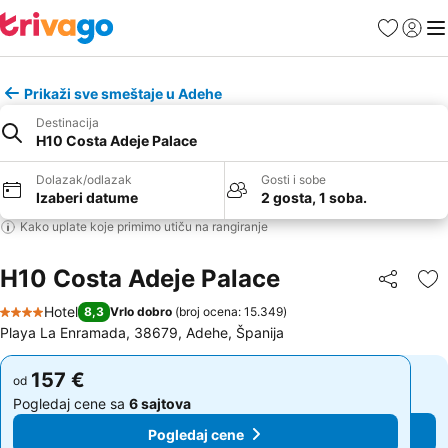
Favoriti
Prijavi
Men
Prikaži sve smeštaje u Adehe
Destinacija
H10 Costa Adeje Palace
Dolazak/odlazak
Gosti i sobe
Izaberi datume
2 gosta, 1 soba.
Kako uplate koje primimo utiču na rangiranje
H10 Costa Adeje Palace
Deli
Do
Hotel
8,3
Vrlo dobro
(
broj ocena: 15.349
)
4 Zvezdice
Playa La Enramada, 38679, Adehe, Španija
157 €
157 €
od
od
Pogledaj cene sa
6 sajtova
Pogledaj cene sa
6 sajtova
Pogledaj cene
Pogledaj cene