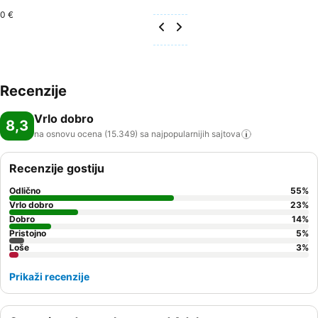
0 €
Recenzije
Vrlo dobro
8,3
na osnovu ocena (15.349) sa najpopularnijih
sajtova
Recenzije gostiju
Odlično
55
%
Vrlo dobro
23
%
Dobro
14
%
Pristojno
5
%
Loše
3
%
Prikaži recenzije