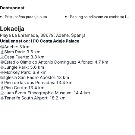
Dostupnost
Pristupačna putanja puta
Parking sa prilazom za osobe sa invaliditetom
Lokacija
Playa La Enramada, 38679, Adehe, Španija
Udaljenost od: H10 Costa Adeje Palace
Adehe
:
3
km
Siam Park
:
3.6
km
Casa Fuerte
:
3.8
km
Estadio Olímpico Antonio Domínguez Alfonso
:
4.7
km
Jungle Park
:
5.6
km
Monkey Park
:
6.9
km
Iglesia San Pedro Apóstol
:
13
km
Pino de las dos Pernadas
:
13.4
km
Pino Gordo
:
13.4
km
Juan Évora Ethnographic Museum
:
14.4
km
Tenerife South Airport
:
18.2
km