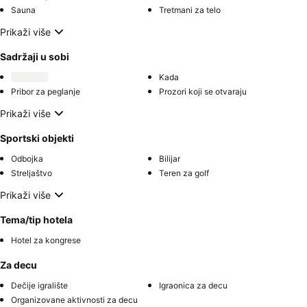
Sauna
Tretmani za telo
Prikaži više
Sadržaji u sobi
Kada
Pribor za peglanje
Prozori koji se otvaraju
Prikaži više
Sportski objekti
Odbojka
Bilijar
Streljaštvo
Teren za golf
Prikaži više
Tema/tip hotela
Hotel za kongrese
Za decu
Dečije igralište
Igraonica za decu
Organizovane aktivnosti za decu