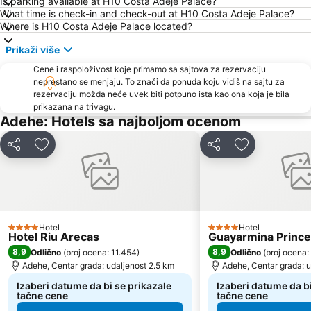
Is parking available at H10 Costa Adeje Palace?
What time is check-in and check-out at H10 Costa Adeje Palace?
Where is H10 Costa Adeje Palace located?
Prikaži više
Cene i raspoloživost koje primamo sa sajtova za rezervaciju
neprestano se menjaju. To znači da ponuda koju vidiš na sajtu za
rezervaciju možda neće uvek biti potpuno ista kao ona koja je bila
prikazana na trivagu.
Adehe: Hotels sa najboljom ocenom
Deli
Dodati u favorite
Deli
Dodati u favo
Hotel
Hotel
4 Zvezdice
4 Zvezdice
Hotel Riu Arecas
Guayarmina Princ
8,9
8,9
Odlično
(
broj ocena: 11.454
)
Odlično
(
broj ocena:
Adehe, Centar grada: udaljenost 2.5 km
Adehe, Centar grada: u
Izaberi datume da bi se prikazale
Izaberi datume da bi
tačne cene
tačne cene