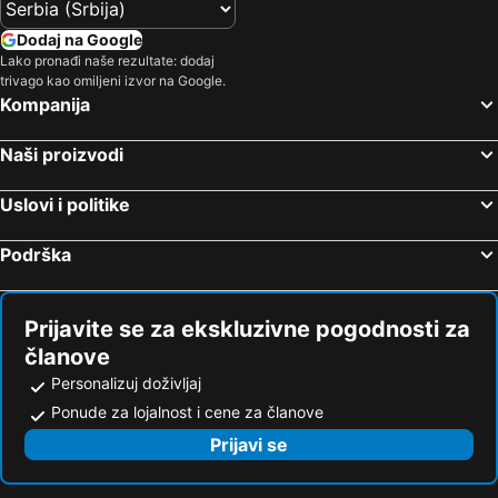
Dodaj na Google
Lako pronađi naše rezultate: dodaj
trivago kao omiljeni izvor na Google.
Kompanija
Naši proizvodi
Uslovi i politike
Podrška
Prijavite se za ekskluzivne pogodnosti za
članove
Personalizuj doživljaj
Ponude za lojalnost i cene za članove
Prijavi se