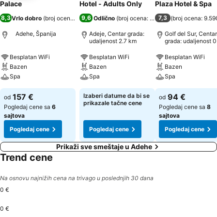
Palace
Hotel - Adults Only
Plaza Hotel & Spa
8,3
9,6
7,3
Vrlo dobro
(
broj ocena: 15.349
Odlično
)
(
broj ocena: 2.262
)
(
broj ocena: 9.59
Adehe, Španija
Adeje, Centar grada:
Golf del Sur, Centar
udaljenost 2.7 km
grada: udaljenost 0
km
Besplatan WiFi
Besplatan WiFi
Besplatan WiFi
Bazen
Bazen
Bazen
Spa
Spa
Spa
157 €
Izaberi datume da bi se
94 €
od
od
prikazale tačne cene
Pogledaj cene sa
6
Pogledaj cene sa
8
sajtova
sajtova
Pogledaj cene
Pogledaj cene
Pogledaj cene
Prikaži sve smeštaje u Adehe
Trend cene
Na osnovu najnižih cena na trivago u poslednjih 30 dana
0 €
0 €