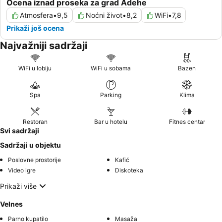
Ocena iznad proseka za grad Adehe
Atmosfera
•
9,5
Noćni život
•
8,2
WiFi
•
7,8
Prikaži još ocena
Najvažniji sadržaji
WiFi u lobiju
WiFi u sobama
Bazen
Spa
Parking
Klima
Restoran
Bar u hotelu
Fitnes centar
Svi sadržaji
Sadržaji u objektu
Poslovne prostorije
Kafić
Video igre
Diskoteka
Prikaži više
Velnes
Parno kupatilo
Masaža