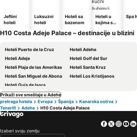
Jeftini
Luksuzni
Hoteli sa
Hoteli u
Spa h
hoteli
hoteli
bazenom
kojima su
dozvoljeni
H10 Costa Adeje Palace – destinacije u blizini
kućni
ljubimci
Hoteli Puerto de la Cruz
Hoteli Adehe
Hoteli Adeje
Hoteli Golf del Sur
Hoteli Plaja de las Amerikas
Hoteli Santa Kruz
Hoteli San Miguel de Abona
Hoteli Los Kristijanos
Hoteli Guía de Isora
Prikaži sve smeštaje u Adehe
pretraga hotela
Evropa
Španija
Kanarska ostrva
Tenerifi
Adehe
H10 Costa Adeje Palace
Facebook
Twitter
Insta
Yo
Izaberi svoju zemlju