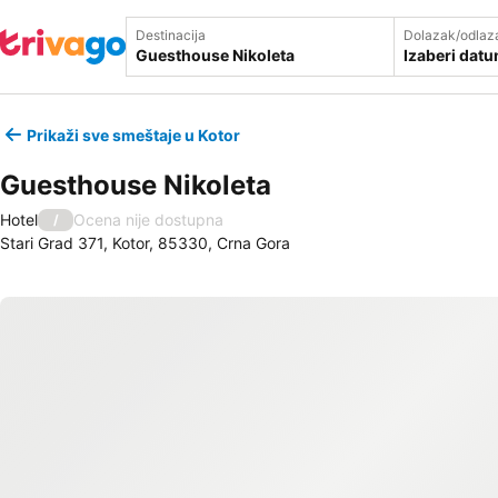
Destinacija
Dolazak/odlaz
Izaberi dat
Prikaži sve smeštaje u Kotor
Guesthouse Nikoleta
Hotel
Ocena nije dostupna
/
Stari Grad 371, Kotor, 85330, Crna Gora