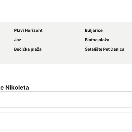
Proširi mapu
Plavi Horizont
Buljarice
Jaz
Blatna plaža
Bečićka plaža
Šetalište Pet Danica
e Nikoleta