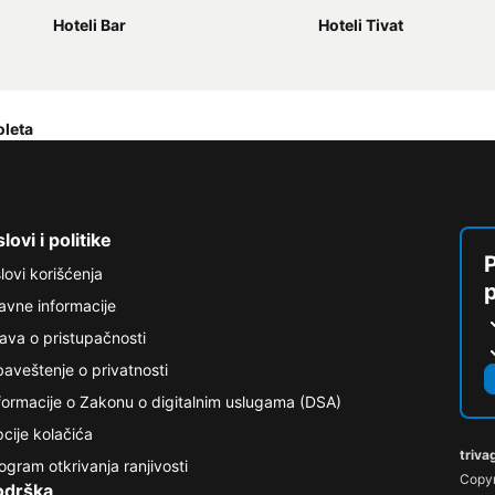
Hoteli Bar
Hoteli Tivat
leta
lovi i politike
P
lovi korišćenja
avne informacije
java o pristupačnosti
aveštenje o privatnosti
formacije o Zakonu o digitalnim uslugama (DSA)
cije kolačića
triva
ogram otkrivanja ranjivosti
Copyr
odrška