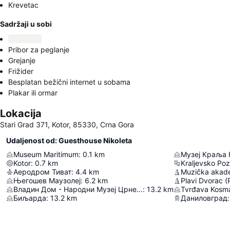
Krevetac
Sadržaji u sobi
Pribor za peglanje
Grejanje
Frižider
Besplatan bežični internet u sobama
Plakar ili ormar
Lokacija
Stari Grad 371, Kotor, 85330, Crna Gora
Udaljenost od: Guesthouse Nikoleta
Museum Maritimum
:
0.1
km
Музеј Краља 
Kotor
:
0.7
km
Kraljevsko Poz
Аеродром Тиват
:
4.4
km
Његошев Маузолеј
:
6.2
km
Plavi Dvorac (
Владин Дом - Народни Музеј Црне Горе
:
13.2
km
Tvrđava Kosm
Биљарда
:
13.2
km
Даниловград
: