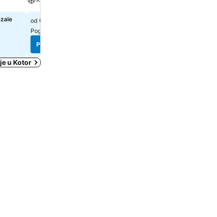
azale
62 €
52 €
od
od
Pogledaj cene sa
2 sajta
Pogledaj cene sa
2 sajta
Pogledaj cene
Pogledaj cene
je u Kotor