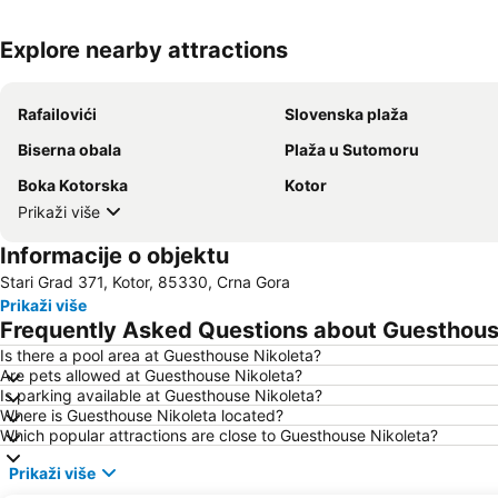
Explore nearby attractions
Rafailovići
Slovenska plaža
Biserna obala
Plaža u Sutomoru
Boka Kotorska
Kotor
Prikaži više
Informacije o objektu
Stari Grad 371, Kotor, 85330, Crna Gora
Prikaži više
Frequently Asked Questions about Guesthous
Is there a pool area at Guesthouse Nikoleta?
Are pets allowed at Guesthouse Nikoleta?
Is parking available at Guesthouse Nikoleta?
Where is Guesthouse Nikoleta located?
Which popular attractions are close to Guesthouse Nikoleta?
Prikaži više