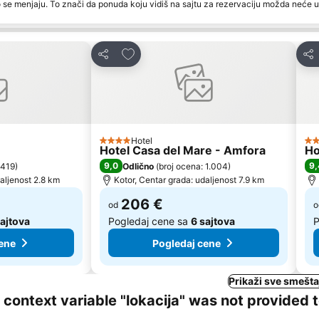
 se menjaju. To znači da ponuda koju vidiš na sajtu za rezervaciju možda neće u
te
Dodati u favorite
Deli
Del
Hotel
4 Zvezdice
4 
Hotel Casa del Mare - Amfora
Ho
9,0
9,
 419
)
Odlično
(
broj ocena: 1.004
)
daljenost 2.8 km
Kotor, Centar grada: udaljenost 7.9 km
206 €
od
o
sajtova
Pogledaj cene sa
6 sajtova
P
ene
Pogledaj cene
Prikaži sve smešta
ng context variable "lokacija" was not provided 