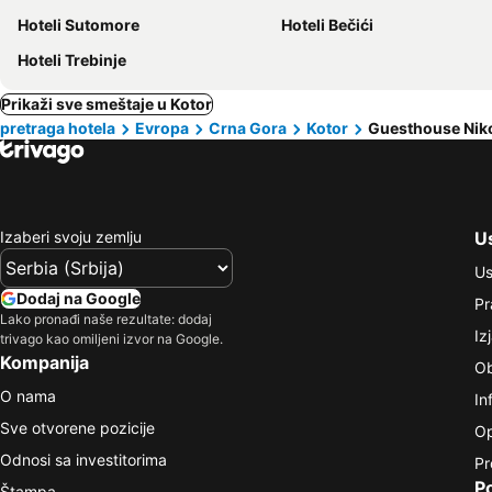
Hoteli Sutomore
Hoteli Bečići
Hoteli Trebinje
Prikaži sve smeštaje u Kotor
pretraga hotela
Evropa
Crna Gora
Kotor
Guesthouse Niko
Izaberi svoju zemlju
Us
Us
Dodaj na Google
Pr
Lako pronađi naše rezultate: dodaj
Iz
trivago kao omiljeni izvor na Google.
Kompanija
Ob
O nama
In
Sve otvorene pozicije
Op
Odnosi sa investitorima
Pr
P
Štampa