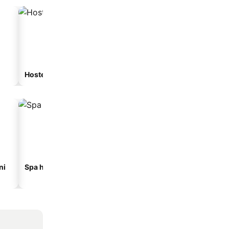
Hostel
Gostionica
ni
Spa hoteli
Hoteli na plaži