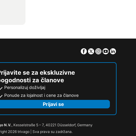
Facebook
Twitter
Instagram
Youtube
Linkedin
rijavite se za ekskluzivne
pogodnosti za članove
Personalizuj doživljaj
Ponude za lojalnost i cene za članove
Prijavi se
go N.V.
, Kesselstraße 5 – 7, 40221 Düsseldorf, Germany
ight 2026 trivago | Sva prava su zadržana.