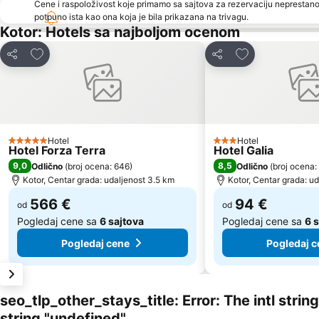
Cene i raspoloživost koje primamo sa sajtova za rezervaciju neprestano
potpuno ista kao ona koja je bila prikazana na trivagu.
Kotor: Hotels sa najboljom ocenom
Dodati u favorite
Dodati u favori
Deli
Deli
Hotel
Hotel
5 Zvezdice
3 Zvezdice
Hotel Forza Terra
Hotel Galia
9,0
8,5
Odlično
(
broj ocena: 646
)
Odlično
(
broj ocena:
Kotor, Centar grada: udaljenost 3.5 km
Kotor, Centar grada: u
566 €
94 €
od
od
Pogledaj cene sa
6 sajtova
Pogledaj cene sa
6 
Pogledaj cene
Pogledaj c
seo_tlp_other_stays_title: Error: The intl stri
string "undefined"