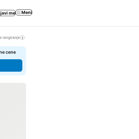
Meni
ijavi me
a rangiranje
čne cene