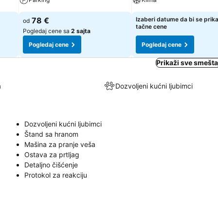
78 €
Izaberi datume da bi se prik
od
tačne cene
Pogledaj cene sa
2 sajta
Pogledaj cene
Pogledaj cene
Prikaži sve smešta
a
Dozvoljeni kućni ljubimci
Dozvoljeni kućni ljubimci
Štand sa hranom
Mašina za pranje veša
Ostava za prtljag
Detaljno čišćenje
Protokol za reakciju