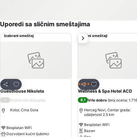
Uporedi sa sličnim smeštajima
Izabrani smeštaj
Slični smeštaji
sledeće
Dodati u favorite
Dodati u favorite
Hotel
Hotel
4 Zvezdice
Deli
Deli
Guesthouse Nikoleta
Wellness & Spa Hotel ACD
/
8,1
Ocena nije dostupna
Vrlo dobro
(
broj ocena: 1.71
Kotor, Crna Gora
Herceg Novi, Centar grada:
udaljenost 2.5 km
Besplatan WiFi
Besplatan WiFi
Bazen
Dozvoljeni kućni ljubimci
Spa