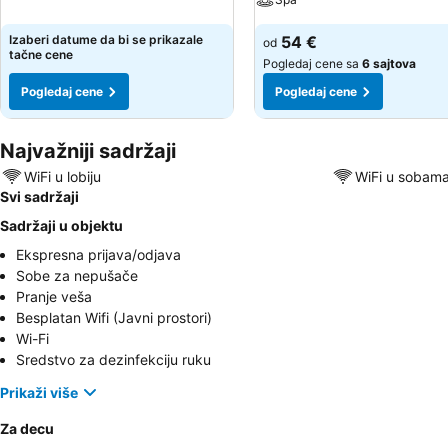
Izaberi datume da bi se prikazale
54 €
od
tačne cene
Pogledaj cene sa
6 sajtova
Pogledaj cene
Pogledaj cene
Najvažniji sadržaji
WiFi u lobiju
WiFi u sobam
Svi sadržaji
Sadržaji u objektu
Ekspresna prijava/odjava
Sobe za nepušače
Pranje veša
Besplatan Wifi (Javni prostori)
Wi-Fi
Sredstvo za dezinfekciju ruku
Prikaži više
Za decu