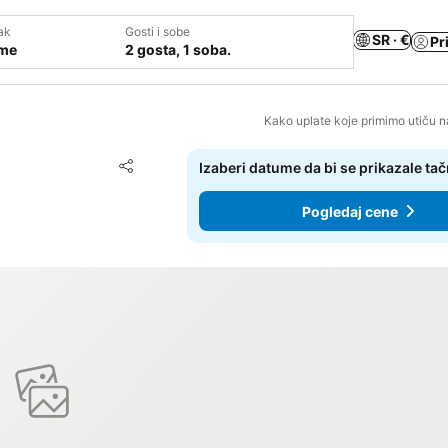
ak
Gosti i sobe
SR · €
Pr
ume
2 gosta, 1 soba.
Kako uplate koje primimo utiču n
Dodati u favorite
Izaberi datume da bi se prikazale ta
Deli
Pogledaj cene