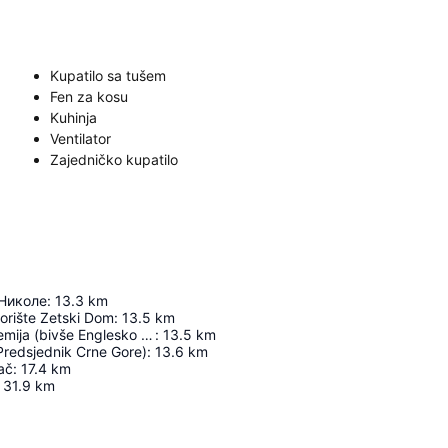
Kupatilo sa tušem
Fen za kosu
Kuhinja
Ventilator
Zajedničko kupatilo
Николе
:
13.3
km
orište Zetski Dom
:
13.5
km
Muzička akademija (bivše Englesko poslanstvo)
:
13.5
km
Predsjednik Crne Gore)
:
13.6
km
ač
:
17.4
km
31.9
km