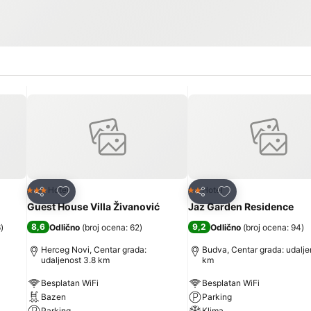
Dodati u favorite
Dodati u favorite
Hotel
Hotel
3 Zvezdice
2 Zvezdice
Deli
Deli
Guest House Villa Živanović
Jaz Garden Residence
8,6
9,2
6
)
Odlično
(
broj ocena: 62
)
Odlično
(
broj ocena: 94
)
Herceg Novi, Centar grada:
Budva, Centar grada: udalje
udaljenost 3.8 km
km
Besplatan WiFi
Besplatan WiFi
Bazen
Parking
Parking
Klima