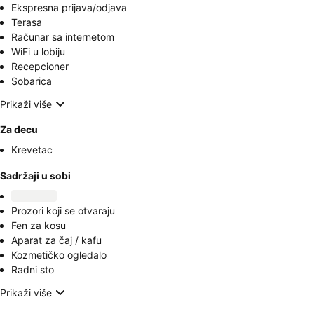
Ekspresna prijava/odjava
Terasa
Računar sa internetom
WiFi u lobiju
Recepcioner
Sobarica
Prikaži više
Za decu
Krevetac
Sadržaji u sobi
Prozori koji se otvaraju
Fen za kosu
Aparat za čaj / kafu
Kozmetičko ogledalo
Radni sto
Prikaži više