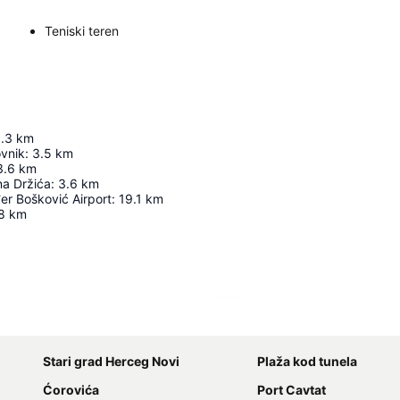
Teniski teren
.3
km
ovnik
:
3.5
km
3.6
km
na Držića
:
3.6
km
er Bošković Airport
:
19.1
km
8
km
Proširi mapu
Stari grad Herceg Novi
Plaža kod tunela
Ćorovića
Port Cavtat