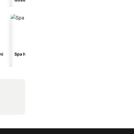
ni
Spa hoteli
Hoteli na plaži