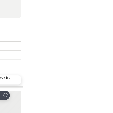
vek biti
Dodati u favorite
Dodati u favorite
i
Deli