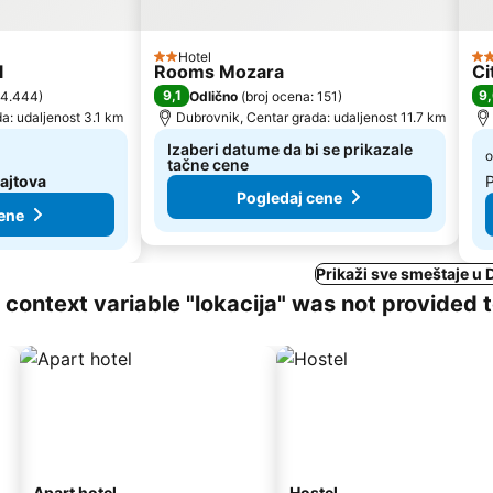
Hotel
2 Zvezdice
4 
l
Rooms Mozara
Ci
9,1
9
 4.444
)
Odlično
(
broj ocena: 151
)
a: udaljenost 3.1 km
Dubrovnik, Centar grada: udaljenost 11.7 km
Izaberi datume da bi se prikazale
o
tačne cene
sajtova
Pogledaj cene
ene
Prikaži sve smeštaje u
ng context variable "lokacija" was not provided 
Apart hotel
Hostel