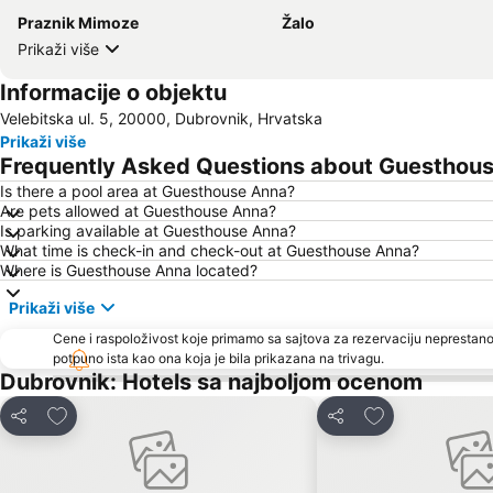
Praznik Mimoze
Žalo
Prikaži više
Informacije o objektu
Velebitska ul. 5, 20000, Dubrovnik, Hrvatska
Prikaži više
Frequently Asked Questions about Guesthou
Is there a pool area at Guesthouse Anna?
Are pets allowed at Guesthouse Anna?
Is parking available at Guesthouse Anna?
What time is check-in and check-out at Guesthouse Anna?
Where is Guesthouse Anna located?
Prikaži više
Cene i raspoloživost koje primamo sa sajtova za rezervaciju neprestano
potpuno ista kao ona koja je bila prikazana na trivagu.
Dubrovnik: Hotels sa najboljom ocenom
Dodati u favorite
Dodati u favori
Deli
Deli