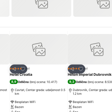
Dodati u favorite
Dodati u favorite
Hotel
Hotel
5 Zvezdice
5 Zvezdice
Deli
Deli
Hotel Croatia
Hilton Imperial Dubrovnik
8,9
9,3
Odlično
(
broj ocena: 10.417
)
Odlično
(
broj ocena: 8.53
enost
Cavtat, Centar grada: udaljenost 0.5
Dubrovnik, Centar grada: ud
km
1.2 km
Besplatan WiFi
Besplatan WiFi
Bazen
Bazen
Spa
Spa