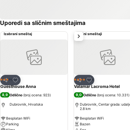
Uporedi sa sličnim smeštajima
Izabrani smeštaj
Slični smeštaji
sledeće
Dodati u favorite
Dodati u favorite
Hotel
Hotel
3 Zvezdice
4 Zvezdice
Deli
Deli
Guesthouse Anna
Valamar Lacroma Hotel
8,9
9,0
Odlično
(
broj ocena: 923
)
Odlično
(
broj ocena: 10.331
)
Dubrovnik, Hrvatska
Dubrovnik, Centar grada: udalj
2.8 km
Besplatan WiFi
Besplatan WiFi
Parking
Bazen
Klima
Spa