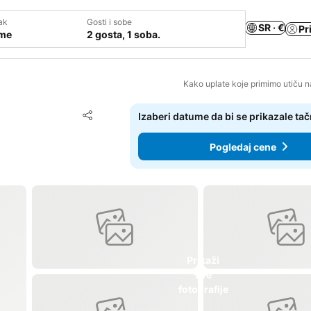
ak
Gosti i sobe
SR · €
Pr
ume
2 gosta, 1 soba.
Kako uplate koje primimo utiču n
Dodati u favorite
Izaberi datume da bi se prikazale ta
Deli
Pogledaj cene