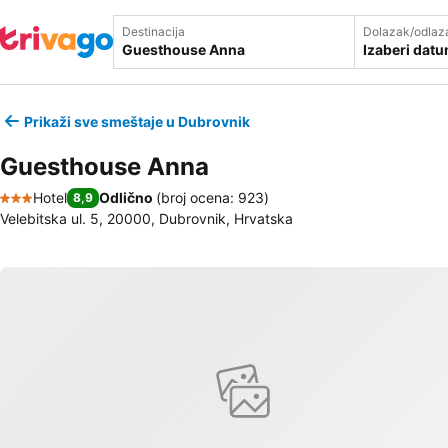
Destinacija
Dolazak/odlaz
Izaberi dat
Prikaži sve smeštaje u Dubrovnik
Guesthouse Anna
Hotel
Odlično
(
broj ocena: 923
)
8,9
3 Zvezdice
Velebitska ul. 5, 20000, Dubrovnik, Hrvatska