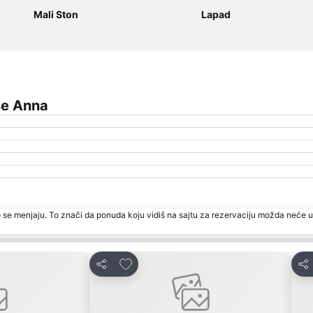
Mali Ston
Lapad
se Anna
 se menjaju. To znači da ponuda koju vidiš na sajtu za rezervaciju možda neće u
te
Dodati u favorite
Deli
Del