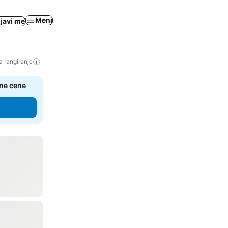
Meni
ijavi me
a rangiranje
čne cene