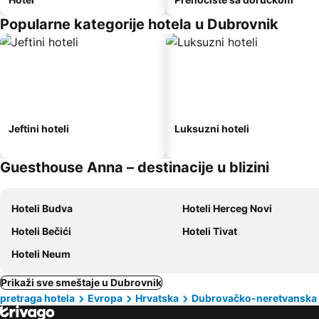
Popularne kategorije hotela u Dubrovnik
Jeftini hoteli
Luksuzni hoteli
Guesthouse Anna – destinacije u blizini
Hoteli Budva
Hoteli Herceg Novi
Hoteli Bečići
Hoteli Tivat
Hoteli Neum
Prikaži sve smeštaje u Dubrovnik
pretraga hotela
Evropa
Hrvatska
Dubrovačko-neretvanska 