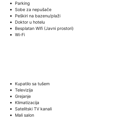
Parking
Sobe za nepušače
Peškiri na bazenu/plaži
Doktor u hotelu
Besplatan Wifi (Javni prostori)
Wi-Fi
Kupatilo sa tušem
Televizija
Grejanje
Klimatizacija
Satelitski TV kanali
Mali salon