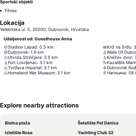
Sportski objekti
Fitnes
Lokacija
Velebitska ul. 5, 20000, Dubrovnik, Hrvatska
Udaljenost od: Guesthouse Anna
Stadion Lapad
:
0.5
km
Križ na Srđu
:
3
Dubrovnik
:
1.9
km
Walls Of Dubr
Utvrda Strinčjera
:
2.5
km
Knežev dvor
:
Fort Lovrijenac
:
3.1
km
Kazalište Mari
Tvrđava Imperial
:
3.1
km
Dubrovnik Ruđ
Homeland War Museum
:
3.1
km
Чапљина
:
58.
Explore nearby attractions
Blatna plaža
Šetalište Pet Danica
Izletište Rose
Yachting Club 32