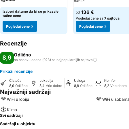
Izaberi datume da bi se prikazale
136 €
od
tačne cene
Pogledaj cene sa
7 sajtova
Pogledaj cene
Pogledaj cene
Recenzije
Odlično
8,9
na osnovu ocena (923) sa najpopularnijih
sajtova
Prikaži recenzije
Čistoća
Lokacija
Usluga
Komfor
8,9
Odlično
8,4
Vrlo dobro
8,8
Odlično
8,2
Vrlo dobro
Najvažniji sadržaji
WiFi u lobiju
WiFi u sobam
Klima
Svi sadržaji
Sadržaji u objektu