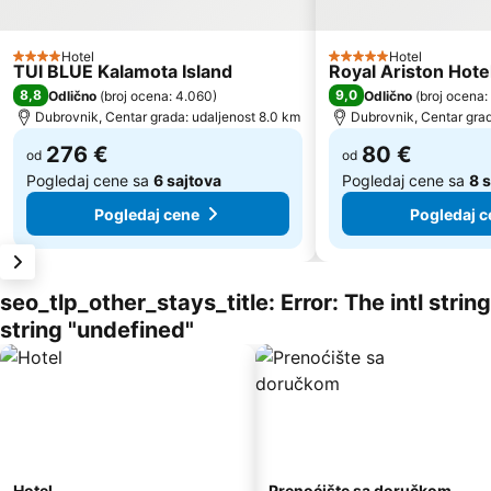
Hotel
Hotel
4 Zvezdice
5 Zvezdice
TUI BLUE Kalamota Island
Royal Ariston Hote
8,8
9,0
Odlično
(
broj ocena: 4.060
)
Odlično
(
broj ocena:
Dubrovnik, Centar grada: udaljenost 8.0 km
Dubrovnik, Centar grad
276 €
80 €
od
od
Pogledaj cene sa
6 sajtova
Pogledaj cene sa
8 
Pogledaj cene
Pogledaj c
seo_tlp_other_stays_title: Error: The intl stri
string "undefined"
Hotel
Prenoćište sa doručkom