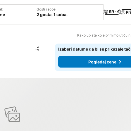
ak
Gosti i sobe
SR · €
Pr
ume
2 gosta, 1 soba.
Kako uplate koje primimo utiču n
Dodati u favorite
Izaberi datume da bi se prikazale ta
Deli
Pogledaj cene