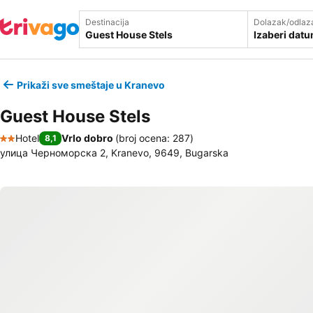
Destinacija
Dolazak/odlaz
Izaberi dat
Prikaži sve smeštaje u Kranevo
Guest House Stels
Hotel
Vrlo dobro
(
broj ocena: 287
)
8,1
2 Zvezdice
улица Черноморска 2, Kranevo, 9649, Bugarska