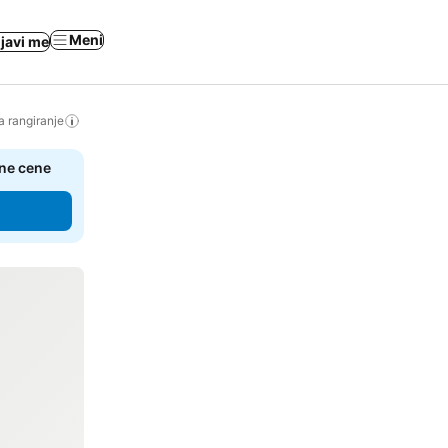
Meni
ijavi me
a rangiranje
čne cene