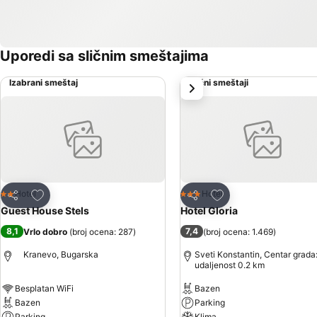
Uporedi sa sličnim smeštajima
Izabrani smeštaj
Slični smeštaji
sledeće
Dodati u favorite
Dodati u favorite
Hotel
Hotel
2 Zvezdice
3 Zvezdice
Deli
Deli
Guest House Stels
Hotel Gloria
8,1
7,4
Vrlo dobro
(
broj ocena: 287
)
(
broj ocena: 1.469
)
Kranevo, Bugarska
Sveti Konstantin, Centar grada
udaljenost 0.2 km
Besplatan WiFi
Bazen
Bazen
Parking
Parking
Klima