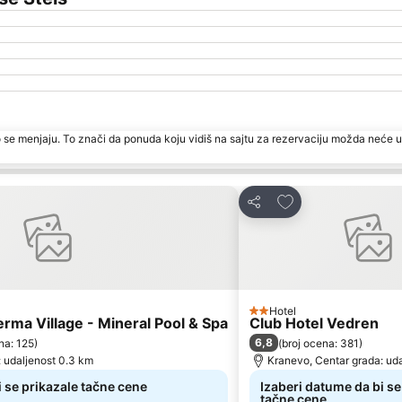
 se menjaju. To znači da ponuda koju vidiš na sajtu za rezervaciju možda neće u
te
Dodati u favorite
Deli
Hotel
2 Zvezdice
erma Village - Mineral Pool & Spa
Club Hotel Vedren
6,8
na: 125
)
(
broj ocena: 381
)
 udaljenost 0.3 km
Kranevo, Centar grada: ud
i se prikazale tačne cene
Izaberi datume da bi se
tačne cene