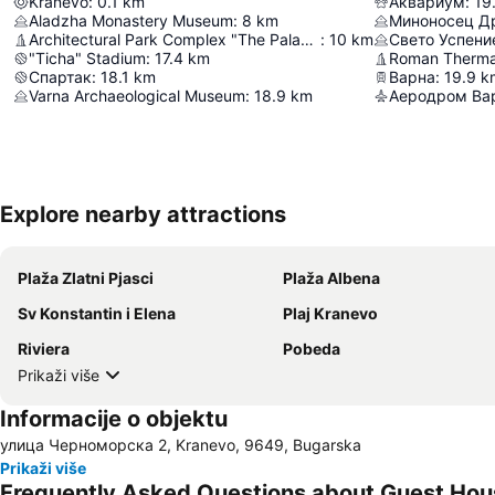
Kranevo
:
0.1
km
Аквариум
:
19
Aladzha Monastery Museum
:
8
km
Миноносец Д
Architectural Park Complex "The Palace"
:
10
km
Свето Успени
"Ticha" Stadium
:
17.4
km
Roman Therma
Спартак
:
18.1
km
Варна
:
19.9
k
Varna Archaeological Museum
:
18.9
km
Аеродром Ва
Explore nearby attractions
Plaža Zlatni Pjasci
Plaža Albena
Sv Konstantin i Elena
Plaj Kranevo
Riviera
Pobeda
Prikaži više
Informacije o objektu
улица Черноморска 2, Kranevo, 9649, Bugarska
Prikaži više
Frequently Asked Questions about Guest Hou