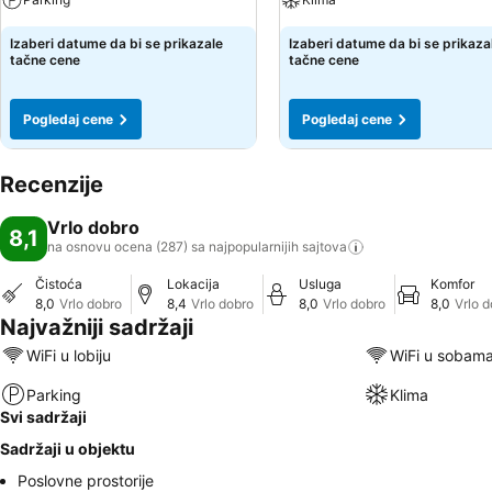
Izaberi datume da bi se prikazale
Izaberi datume da bi se prikaza
tačne cene
tačne cene
Pogledaj cene
Pogledaj cene
Recenzije
Vrlo dobro
8,1
na osnovu ocena (287) sa najpopularnijih
sajtova
Čistoća
Lokacija
Usluga
Komfor
8,0
Vrlo dobro
8,4
Vrlo dobro
8,0
Vrlo dobro
8,0
Vrlo 
Najvažniji sadržaji
WiFi u lobiju
WiFi u sobam
Parking
Klima
Svi sadržaji
Sadržaji u objektu
Poslovne prostorije