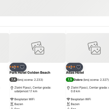
Dodati u favorite
Dodati u favorite
Hotel
Hotel
4 Zvezdice
4 Zvezdice
Deli
Deli
Park Hotel Golden Beach
Atlas Hotel
7,4
7,5
(
broj ocena: 2.233
)
Dobro
(
broj ocena: 2.327
)
:
Zlatni Pjasci, Centar grada:
Zlatni Pjasci, Centar grada:
udaljenost 1.1 km
0.6 km
Besplatan WiFi
Besplatan WiFi
Bazen
Bazen
Spa
Spa