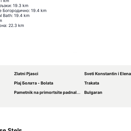
.1
km
ръзки
:
19.3
km
е Богородично
:
19.4
km
l Bath
:
19.4
km
m
рна
:
22.3
km
Proširi mapu
Zlatni Pjasci
Sveti Konstantin i Elena
Plaj Болата - Bolata
Trakata
Pametnik na primortsite padnali v Srabsko-balgarskata voyna
Bulgaran
se Stels