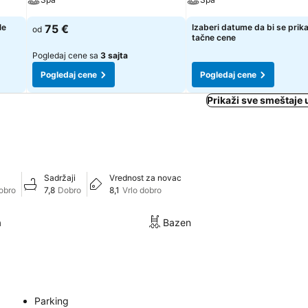
le
75 €
Izaberi datume da bi se prik
od
tačne cene
Pogledaj cene sa
3 sajta
Pogledaj cene
Pogledaj cene
Prikaži sve smeštaje
Sadržaji
Vrednost za novac
dobro
7,8
Dobro
8,1
Vrlo dobro
a
Bazen
Parking