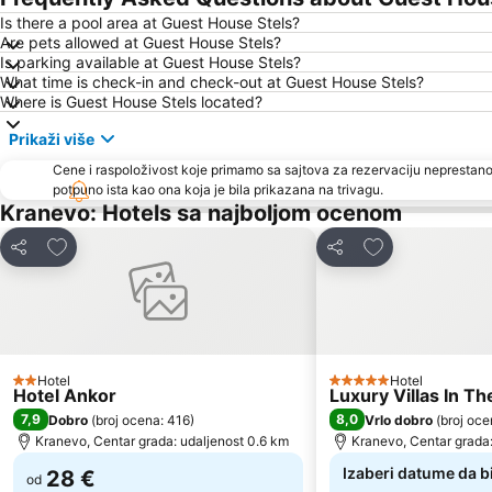
Is there a pool area at Guest House Stels?
Are pets allowed at Guest House Stels?
Is parking available at Guest House Stels?
What time is check-in and check-out at Guest House Stels?
Where is Guest House Stels located?
Prikaži više
Cene i raspoloživost koje primamo sa sajtova za rezervaciju neprestano
potpuno ista kao ona koja je bila prikazana na trivagu.
Kranevo: Hotels sa najboljom ocenom
Dodati u favorite
Dodati u favori
Deli
Deli
Hotel
Hotel
2 Zvezdice
5 Zvezdice
Hotel Ankor
Luxury Villas In Th
7,9
8,0
Dobro
(
broj ocena: 416
)
Vrlo dobro
(
broj oce
Kranevo, Centar grada: udaljenost 0.6 km
Kranevo, Centar grada:
Izaberi datume da b
28 €
od