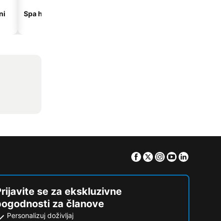
ni
Spa hoteli
Hoteli na plaži
Facebook
Twitter
Instagram
Youtube
Linkedin
rijavite se za ekskluzivne
pogodnosti za članove
Personalizuj doživljaj