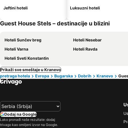
Jeftini hoteli
Luksuzni hoteli
Guest House Stels – destinacije u blizini
Hoteli Sunčev breg
Hoteli Nesebar
Hoteli Varna
Hoteli Ravda
Hoteli Sveti Konstantin
Prikaži sve smeštaje u Kranevo
pretraga hotela
Evropa
Bugarska
Dobrih
Kranevo
Gues
Us
Us
Dodaj na Google
Lako pronađi naše rezultate: dodaj
Pr
trivago kao omiljeni izvor na Google.