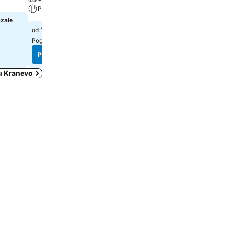
Parking
azale
Izaberi datume da bi se pr
tačne cene
138 €
od
Pogledaj cene sa
2 sajta
Pogledaj cene
Pogledaj cene
 u Kranevo