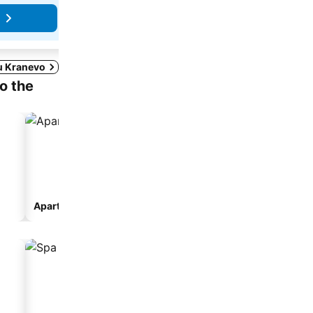
Pogledaj cene
 u Kranevo
to the
Apart-hotel