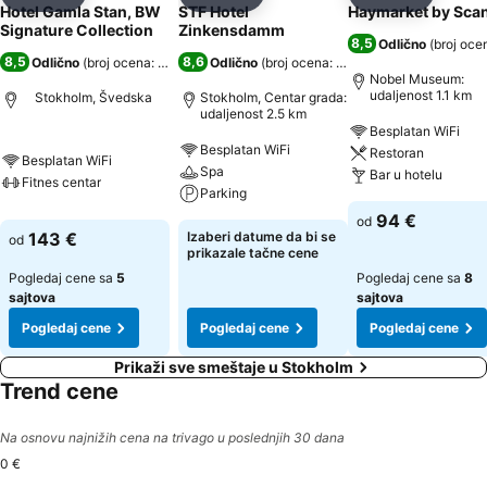
Deli
Dodati u favorite
Deli
Dodati u favorite
Deli
Dodati u 
Hotel Gamla Stan, BW
STF Hotel
Haymarket by Sca
Signature Collection
Zinkensdamm
8,5
Odlično
(
broj oce
8,5
8,6
Odlično
(
broj ocena: 6.748
)
Odlično
(
broj ocena: 6.558
)
Nobel Museum:
udaljenost 1.1 km
Stokholm, Švedska
Stokholm, Centar grada:
udaljenost 2.5 km
Besplatan WiFi
Besplatan WiFi
Restoran
Besplatan WiFi
Spa
Bar u hotelu
Fitnes centar
Parking
94 €
od
143 €
Izaberi datume da bi se
od
prikazale tačne cene
Pogledaj cene sa
5
Pogledaj cene sa
8
sajtova
sajtova
Pogledaj cene
Pogledaj cene
Pogledaj cene
Prikaži sve smeštaje u Stokholm
Trend cene
Na osnovu najnižih cena na trivago u poslednjih 30 dana
0 €