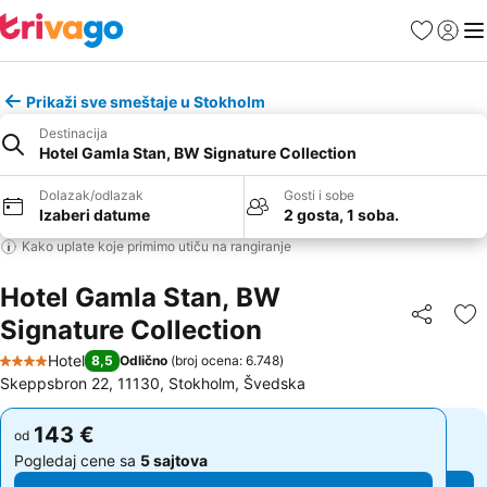
Favoriti
Prijavi
Men
Prikaži sve smeštaje u Stokholm
Destinacija
Hotel Gamla Stan, BW Signature Collection
Dolazak/odlazak
Gosti i sobe
Izaberi datume
2 gosta, 1 soba.
Kako uplate koje primimo utiču na rangiranje
Hotel Gamla Stan, BW
Signature Collection
Deli
Do
Hotel
8,5
Odlično
(
broj ocena: 6.748
)
4 Zvezdice
Skeppsbron 22, 11130, Stokholm, Švedska
143 €
143 €
od
od
Pogledaj cene sa
5 sajtova
Pogledaj cene sa
5 sajtova