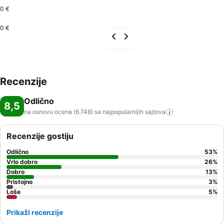
0 €
0 €
Recenzije
Odlično
8,5
na osnovu ocena (6.748) sa najpopularnijih
sajtova
Recenzije gostiju
Odlično
53
%
Vrlo dobro
26
%
Dobro
13
%
Pristojno
3
%
Loše
5
%
Prikaži recenzije