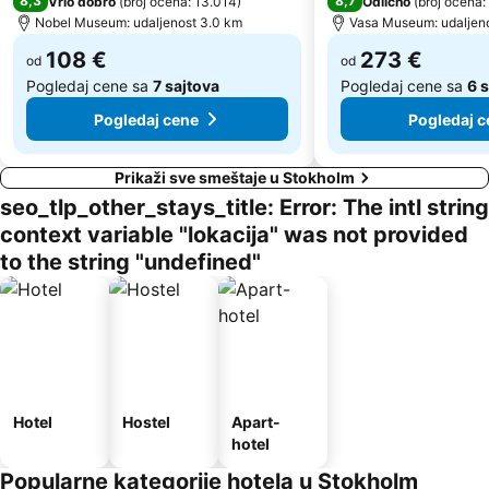
8,3
8,7
Vrlo dobro
(
broj ocena: 13.014
)
Odlično
(
broj ocena:
Nobel Museum: udaljenost 3.0 km
Vasa Museum: udaljen
108 €
273 €
od
od
Pogledaj cene sa
7 sajtova
Pogledaj cene sa
6 
Pogledaj cene
Pogledaj c
Prikaži sve smeštaje u Stokholm
seo_tlp_other_stays_title: Error: The intl string
context variable "lokacija" was not provided
to the string "undefined"
Hotel
Hostel
Apart-
hotel
Popularne kategorije hotela u Stokholm