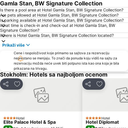
Gamla Stan, BW Signature Collection
Is there a pool area at Hotel Gamla Stan, BW Signature Collection?
Are pets allowed at Hotel Gamla Stan, BW Signature Collection?
Is parking available at Hotel Gamla Stan, BW Signature Collection?
What time is check-in and check-out at Hotel Gamla Stan, BW
Signature Collection?
Where is Hotel Gamla Stan, BW Signature Collection located?
Prikaži više
Cene i raspoloživost koje primamo sa sajtova za rezervaciju
neprestano se menjaju. To znači da ponuda koju vidiš na sajtu za
rezervaciju možda neće uvek biti potpuno ista kao ona koja je bila
prikazana na trivagu.
Stokholm: Hotels sa najboljom ocenom
Deli
Dodati u favorite
Deli
Dodati u favo
Hotel
Hotel
4 Zvezdice
5 Zvezdice
Elite Palace Hotel & Spa
Hotel Diplomat