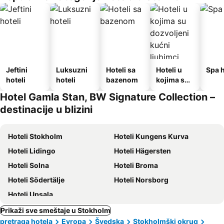
Jeftini
Luksuzni
Hoteli sa
Hoteli u
Spa h
hoteli
hoteli
bazenom
kojima su
dozvoljeni
Hotel Gamla Stan, BW Signature Collection –
kućni
destinacije u blizini
ljubimci
Hoteli Stokholm
Hoteli Kungens Kurva
Hoteli Lidingo
Hoteli Hägersten
Hoteli Solna
Hoteli Broma
Hoteli Södertälje
Hoteli Norsborg
Hoteli Upsala
Prikaži sve smeštaje u Stokholm
pretraga hotela
Evropa
Švedska
Stokholmški okrug