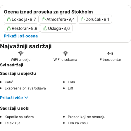
Ocena iznad proseka za grad Stokholm
Lokacija
•
9,7
Atmosfera
•
9,4
Doručak
•
9,1
Restoran
•
8,8
Usluga
•
8,6
Prikaži još ocena
Najvažniji sadržaji
WiFi u lobiju
WiFi u sobama
Fitnes centar
Svi sadržaji
Sadržaji u objektu
Kafić
Lobi
Ekspresna prijava/odjava
Lift
Prikaži više
Sadržaji u sobi
Kupatilo sa tušem
Prozori koji se otvaraju
Televizija
Fen za kosu