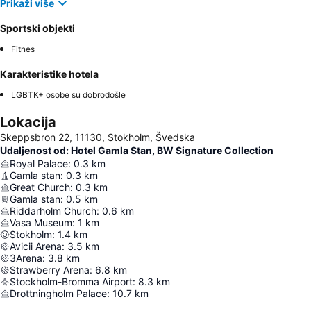
Prikaži više
Sportski objekti
Fitnes
Karakteristike hotela
LGBTK+ osobe su dobrodošle
Lokacija
Skeppsbron 22, 11130, Stokholm, Švedska
Udaljenost od: Hotel Gamla Stan, BW Signature Collection
Royal Palace
:
0.3
km
Gamla stan
:
0.3
km
Great Church
:
0.3
km
Gamla stan
:
0.5
km
Riddarholm Church
:
0.6
km
Vasa Museum
:
1
km
Stokholm
:
1.4
km
Avicii Arena
:
3.5
km
3Arena
:
3.8
km
Strawberry Arena
:
6.8
km
Stockholm-Bromma Airport
:
8.3
km
Drottningholm Palace
:
10.7
km