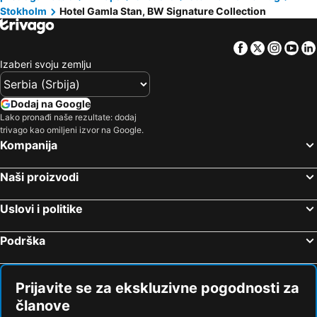
Stokholm
Hotel Gamla Stan, BW Signature Collection
Facebook
Twitter
Insta
Yo
Izaberi svoju zemlju
Dodaj na Google
Lako pronađi naše rezultate: dodaj
trivago kao omiljeni izvor na Google.
Kompanija
Naši proizvodi
Uslovi i politike
Podrška
Prijavite se za ekskluzivne pogodnosti za
članove