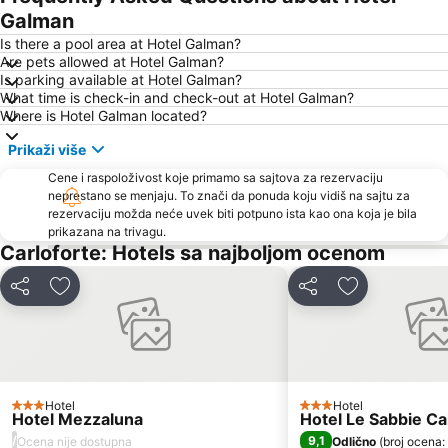
Galman
Is there a pool area at Hotel Galman?
Are pets allowed at Hotel Galman?
Is parking available at Hotel Galman?
What time is check-in and check-out at Hotel Galman?
Where is Hotel Galman located?
Prikaži više
Cene i raspoloživost koje primamo sa sajtova za rezervaciju
neprestano se menjaju. To znači da ponuda koju vidiš na sajtu za
rezervaciju možda neće uvek biti potpuno ista kao ona koja je bila
prikazana na trivagu.
Carloforte: Hotels sa najboljom ocenom
Deli
Dodati u favorite
Deli
Dodati u favo
Hotel
Hotel
3 Zvezdice
3 Zvezdice
Hotel Mezzaluna
Hotel Le Sabbie Ca
/
9,1
Ocena nije dostupna
Odlično
(
broj ocena: