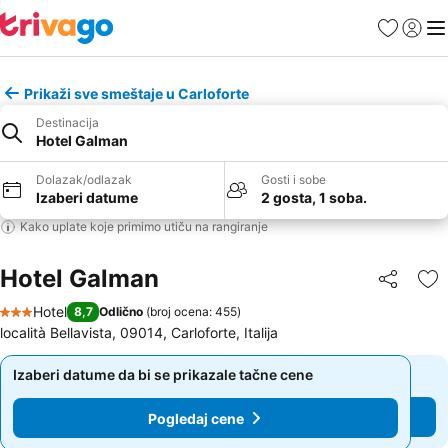
Favoriti
Prijavi
Men
Prikaži sve smeštaje u Carloforte
Destinacija
Hotel Galman
Dolazak/odlazak
Gosti i sobe
Izaberi datume
2 gosta, 1 soba.
Kako uplate koje primimo utiču na rangiranje
Hotel Galman
Deli
Do
Hotel
8,7
Odlično
(
broj ocena: 455
)
3 Zvezdice
località Bellavista, 09014, Carloforte, Italija
Izaberi datume da bi se prikazale tačne cene
Izaberi datume da bi se prikazale tačne cene
Pogledaj cene
Pogledaj cene