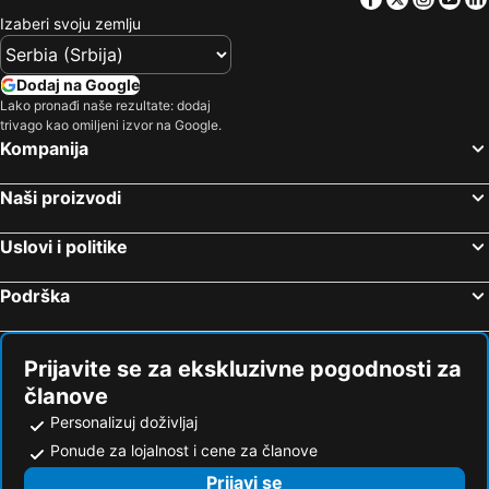
Izaberi svoju zemlju
Dodaj na Google
Lako pronađi naše rezultate: dodaj
trivago kao omiljeni izvor na Google.
Kompanija
Naši proizvodi
Uslovi i politike
Podrška
Prijavite se za ekskluzivne pogodnosti za
članove
Personalizuj doživljaj
Ponude za lojalnost i cene za članove
Prijavi se