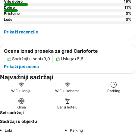
Vrlo dobro
19
%
Dobro
11
%
Pristojno
0
%
Loše
0
%
Prikaži recenzije
Ocena iznad proseka za grad Carloforte
Sadržaji u sobi
•
9,0
Usluga
•
8,6
Prikaži još ocena
Najvažniji sadržaji
WiFi u lobiju
WiFi u sobama
Parking
Klima
Bar u hotelu
Svi sadržaji
Sadržaji u objektu
Lobi
Parking