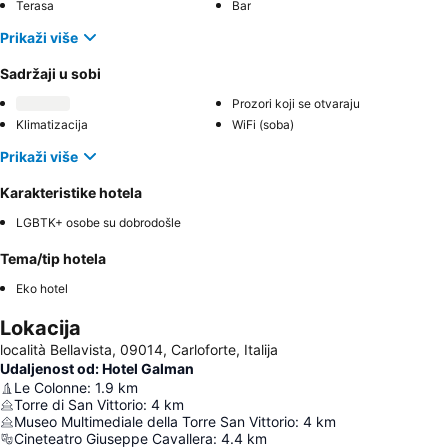
Terasa
Bar
Prikaži više
Sadržaji u sobi
Prozori koji se otvaraju
Klimatizacija
WiFi (soba)
Prikaži više
Karakteristike hotela
LGBTK+ osobe su dobrodošle
Tema/tip hotela
Eko hotel
Lokacija
località Bellavista, 09014, Carloforte, Italija
Udaljenost od: Hotel Galman
Le Colonne
:
1.9
km
Torre di San Vittorio
:
4
km
Museo Multimediale della Torre San Vittorio
:
4
km
Cineteatro Giuseppe Cavallera
:
4.4
km