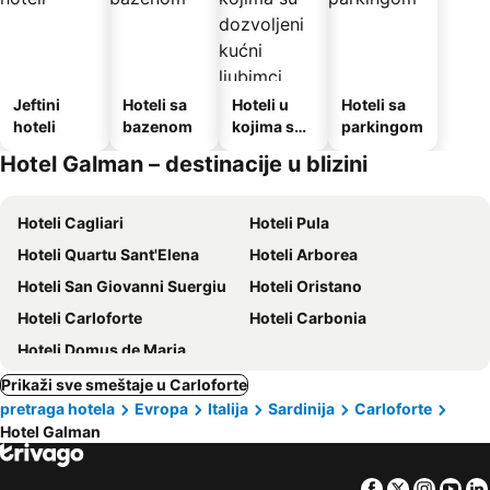
Jeftini
Hoteli sa
Hoteli u
Hoteli sa
hoteli
bazenom
kojima su
parkingom
dozvoljeni
Hotel Galman – destinacije u blizini
kućni
ljubimci
Hoteli Cagliari
Hoteli Pula
Hoteli Quartu Sant'Elena
Hoteli Arborea
Hoteli San Giovanni Suergiu
Hoteli Oristano
Hoteli Carloforte
Hoteli Carbonia
Hoteli Domus de Maria
Prikaži sve smeštaje u Carloforte
pretraga hotela
Evropa
Italija
Sardinija
Carloforte
Hotel Galman
Facebook
Twitter
Insta
Yo