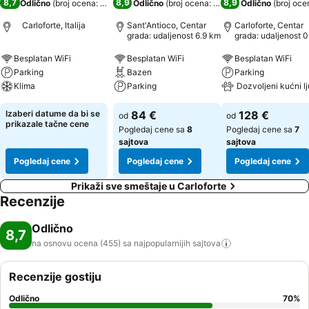
8,7
8,9
8,9
Odlično
(
broj ocena: 455
)
Odlično
(
broj ocena: 1.260
)
Odlično
(
broj oce
Carloforte, Italija
Sant'Antioco, Centar
Carloforte, Centar
grada: udaljenost 6.9 km
grada: udaljenost 0
km
Besplatan WiFi
Besplatan WiFi
Besplatan WiFi
Parking
Bazen
Parking
Klima
Parking
Dozvoljeni kućni l
Izaberi datume da bi se
84 €
128 €
od
od
prikazale tačne cene
Pogledaj cene sa
8
Pogledaj cene sa
7
sajtova
sajtova
Pogledaj cene
Pogledaj cene
Pogledaj cene
Prikaži sve smeštaje u Carloforte
Recenzije
Odlično
8,7
na osnovu ocena (455) sa najpopularnijih
sajtova
Recenzije gostiju
Odlično
70
%