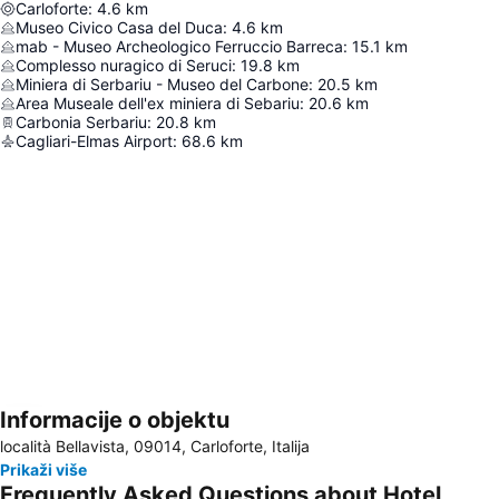
Carloforte
:
4.6
km
Museo Civico Casa del Duca
:
4.6
km
mab - Museo Archeologico Ferruccio Barreca
:
15.1
km
Complesso nuragico di Seruci
:
19.8
km
Miniera di Serbariu - Museo del Carbone
:
20.5
km
Area Museale dell'ex miniera di Sebariu
:
20.6
km
Carbonia Serbariu
:
20.8
km
Cagliari-Elmas Airport
:
68.6
km
Informacije o objektu
Proširi mapu
località Bellavista, 09014, Carloforte, Italija
Prikaži više
Frequently Asked Questions about Hotel