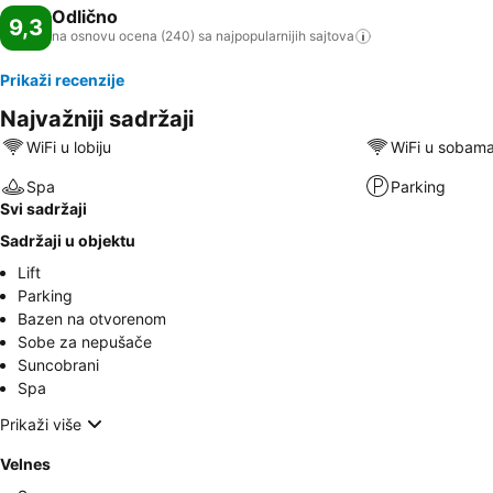
Odlično
9,3
na osnovu ocena (240) sa najpopularnijih
sajtova
Prikaži recenzije
Najvažniji sadržaji
WiFi u lobiju
WiFi u sobam
Spa
Parking
Svi sadržaji
Sadržaji u objektu
Lift
Parking
Bazen na otvorenom
Sobe za nepušače
Suncobrani
Spa
Prikaži više
Velnes