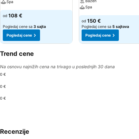
Bazen
Spa
Spa
Pogledaj cene
108 €
od
Pogledaj cene
150 €
od
Pogledaj cene sa
3 sajta
Pogledaj cene sa
5 sajtova
Pogledaj cene
Pogledaj cene
Trend cene
Na osnovu najnižih cena na trivago u poslednjih 30 dana
0 €
0 €
0 €
Recenzije