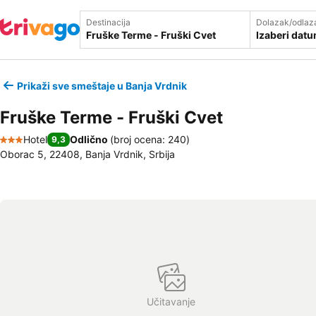
Destinacija
Dolazak/odlaz
Izaberi dat
Prikaži sve smeštaje u Banja Vrdnik
Fruške Terme - Fruški Cvet
Hotel
Odlično
(
broj ocena: 240
)
9,3
3 Zvezdice
Oborac 5, 22408, Banja Vrdnik, Srbija
Učitavanje