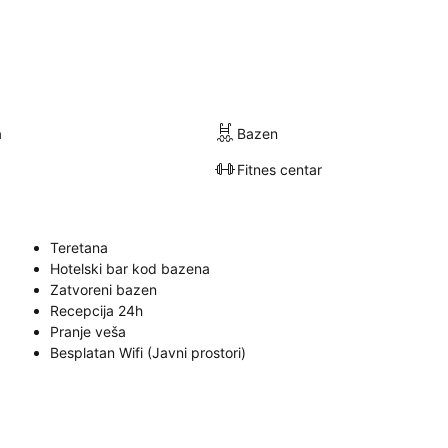
a
Bazen
Fitnes centar
Teretana
Hotelski bar kod bazena
Zatvoreni bazen
Recepcija 24h
Pranje veša
Besplatan Wifi (Javni prostori)