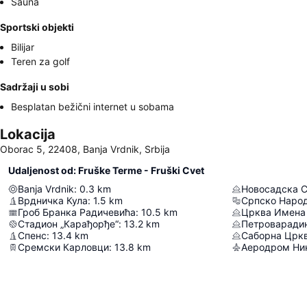
Sauna
Sportski objekti
Bilijar
Teren za golf
Sadržaji u sobi
Besplatan bežični internet u sobama
Lokacija
Oborac 5, 22408, Banja Vrdnik, Srbija
Udaljenost od: Fruške Terme - Fruški Cvet
Banja Vrdnik
:
0.3
km
Новосадска С
Врдничка Кула
:
1.5
km
Српско Наро
Гроб Бранка Радичевића
:
10.5
km
Црква Имена 
Стадион „Карађорђе“
:
13.2
km
Петроваради
Спенс
:
13.4
km
Саборна Цркв
Сремски Карловци
:
13.8
km
Аеродром Ник