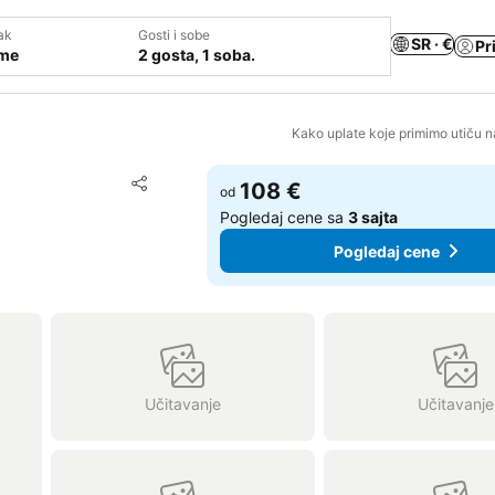
ak
Gosti i sobe
SR · €
Pr
ume
2 gosta, 1 soba.
Kako uplate koje primimo utiču n
Dodati u favorite
108 €
od
Deli
Pogledaj cene sa
3 sajta
Pogledaj cene
Učitavanje
Učitavanje