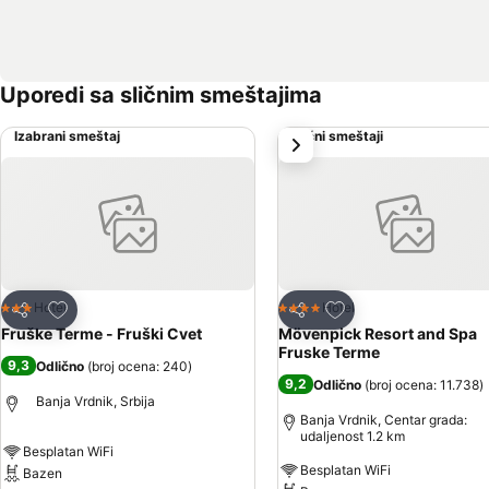
Uporedi sa sličnim smeštajima
Izabrani smeštaj
Slični smeštaji
sledeće
Dodati u favorite
Dodati u favorite
Hotel
Hotel
3 Zvezdice
4 Zvezdice
Deli
Deli
Fruške Terme - Fruški Cvet
Mövenpick Resort and Spa
Fruske Terme
9,3
Odlično
(
broj ocena: 240
)
9,2
Odlično
(
broj ocena: 11.738
)
Banja Vrdnik, Srbija
Banja Vrdnik, Centar grada:
udaljenost 1.2 km
Besplatan WiFi
Besplatan WiFi
Bazen