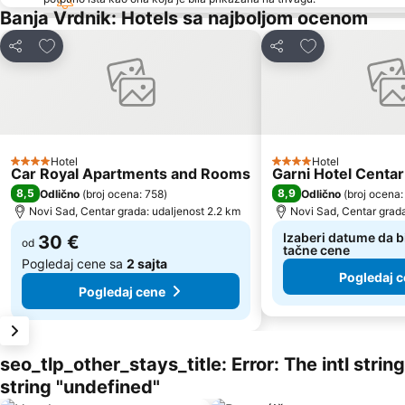
Banja Vrdnik: Hotels sa najboljom ocenom
Dodati u favorite
Dodati u favori
Deli
Deli
Hotel
Hotel
4 Zvezdice
4 Zvezdice
Car Royal Apartments and Rooms
Garni Hotel Centar
8,5
8,9
Odlično
(
broj ocena: 758
)
Odlično
(
broj ocena:
Novi Sad, Centar grada: udaljenost 2.2 km
Novi Sad, Centar grada
Izaberi datume da b
30 €
od
tačne cene
Pogledaj cene sa
2 sajta
Pogledaj 
Pogledaj cene
seo_tlp_other_stays_title: Error: The intl stri
string "undefined"