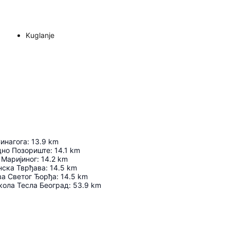
Kuglanje
инагога
:
13.9
km
дно Позориште
:
14.1
km
Маријиног
:
14.2
km
нска Тврђава
:
14.5
km
а Светог Ђорђа
:
14.5
km
ола Тесла Београд
:
53.9
km