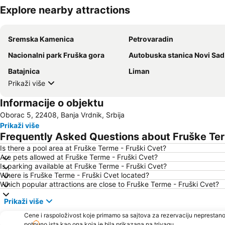
Explore nearby attractions
Sremska Kamenica
Petrovaradin
Nacionalni park Fruška gora
Autobuska stanica Novi Sad
Batajnica
Liman
Prikaži više
Informacije o objektu
Oborac 5, 22408, Banja Vrdnik, Srbija
Prikaži više
Frequently Asked Questions about Fruške Ter
Is there a pool area at Fruške Terme - Fruški Cvet?
Are pets allowed at Fruške Terme - Fruški Cvet?
Is parking available at Fruške Terme - Fruški Cvet?
Where is Fruške Terme - Fruški Cvet located?
Which popular attractions are close to Fruške Terme - Fruški Cvet?
Prikaži više
Cene i raspoloživost koje primamo sa sajtova za rezervaciju neprestano
potpuno ista kao ona koja je bila prikazana na trivagu.