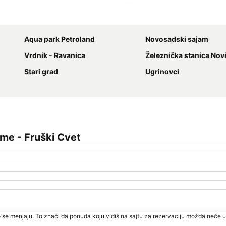
Proširi mapu
Aqua park Petroland
Novosadski sajam
Vrdnik - Ravanica
Železnička stanica Nov
Stari grad
Ugrinovci
me - Fruški Cvet
 se menjaju. To znači da ponuda koju vidiš na sajtu za rezervaciju možda neće u