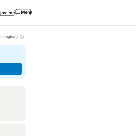
Meni
ijavi me
a rangiranje