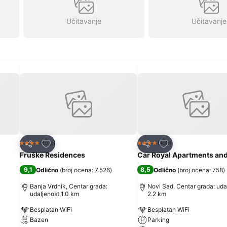
Učitavanje
Učitavanje
Dodati u favorite
Dodati u favorite
Hotel
Hotel
4 Zvezdice
4 Zvezdice
Deli
Deli
Fruške Residences
Car Royal Apartments an
9,1
8,5
Odlično
(
broj ocena: 7.526
)
Odlično
(
broj ocena: 758
)
Banja Vrdnik, Centar grada:
Novi Sad, Centar grada: uda
udaljenost 1.0 km
2.2 km
Besplatan WiFi
Besplatan WiFi
Bazen
Parking