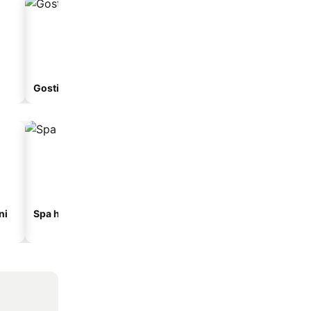
Gostionica
Apart-hotel
ni
Spa hoteli
Hoteli sa parkingom