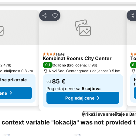
te
Dodati u favorite
Deli
Del
Hotel
4 Zvezdice
3 
Kombinat Rooms City Center
To
9,1
8
 2.478
)
Odlično
(
broj ocena: 1.196
)
: udaljenost 0.8 km
Novi Sad, Centar grada: udaljenost 0.5 km
i se prikazale
I
85 €
od
Pogledaj cene sa
5 sajtova
cene
Pogledaj cene
Prikaži sve smeštaje u Ba
ng context variable "lokacija" was not provided 