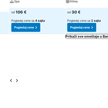
Spa
Klima
Pogledaj cene
Pogledaj cene
106 €
30 €
od
od
Pogledaj cene sa
4 sajta
Pogledaj cene sa
2 sajta
Pogledaj cene
Pogledaj cene
Prikaži sve smeštaje u Ba