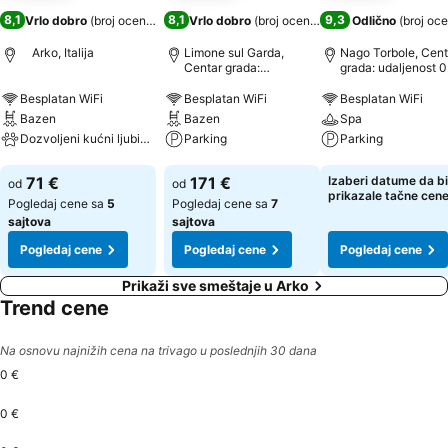
8,1
8,1
9,3
Vrlo dobro
(
broj ocena: 1.369
Vrlo dobro
)
(
broj ocena: 3.256
Odlično
)
(
broj oce
Arko, Italija
Limone sul Garda,
Nago Torbole, Cent
Centar grada:
grada: udaljenost 0
udaljenost 0.8 km
km
Besplatan WiFi
Besplatan WiFi
Besplatan WiFi
Bazen
Bazen
Spa
Dozvoljeni kućni ljubimci
Parking
Parking
Pogledaj cene
Pogledaj cene
Pogledaj cene
71 €
171 €
Izaberi datume da bi
od
od
prikazale tačne cen
Pogledaj cene sa
5
Pogledaj cene sa
7
sajtova
sajtova
Pogledaj cene
Pogledaj cene
Pogledaj cene
Prikaži sve smeštaje u Arko
Trend cene
Na osnovu najnižih cena na trivago u poslednjih 30 dana
0 €
0 €