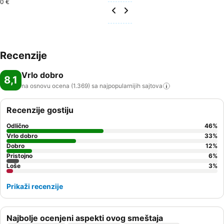
0 €
Recenzije
Vrlo dobro
8,1
na osnovu ocena (1.369) sa najpopularnijih
sajtova
Recenzije gostiju
Odlično
46
%
Vrlo dobro
33
%
Dobro
12
%
Pristojno
6
%
Loše
3
%
Prikaži recenzije
Najbolje ocenjeni aspekti ovog smeštaja