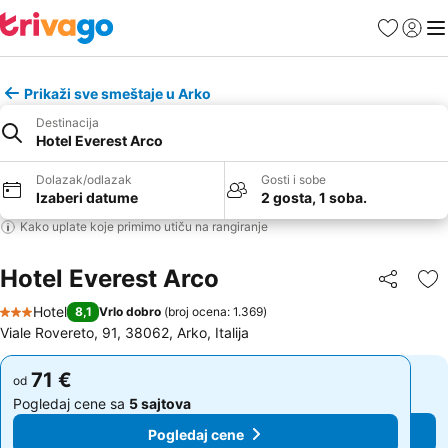
Favoriti
Prijavi
Men
Prikaži sve smeštaje u Arko
Destinacija
Hotel Everest Arco
Dolazak/odlazak
Gosti i sobe
Izaberi datume
2 gosta, 1 soba.
Kako uplate koje primimo utiču na rangiranje
Hotel Everest Arco
Deli
Do
Hotel
8,1
Vrlo dobro
(
broj ocena: 1.369
)
3 Zvezdice
Viale Rovereto, 91, 38062, Arko, Italija
71 €
71 €
od
od
Pogledaj cene sa
5 sajtova
Pogledaj cene sa
5 sajtova
Pogledaj cene
Pogledaj cene