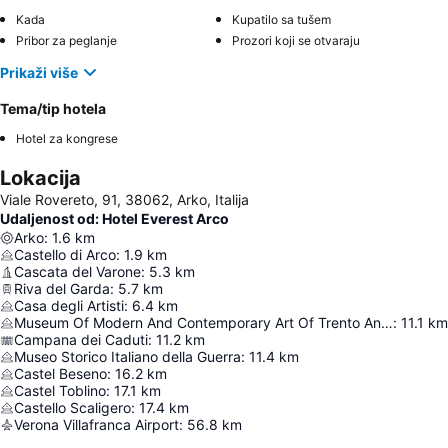
Kada
Kupatilo sa tušem
Pribor za peglanje
Prozori koji se otvaraju
Prikaži više
Tema/tip hotela
Hotel za kongrese
Lokacija
Viale Rovereto, 91, 38062, Arko, Italija
Udaljenost od: Hotel Everest Arco
Arko
:
1.6
km
Castello di Arco
:
1.9
km
Cascata del Varone
:
5.3
km
Riva del Garda
:
5.7
km
Casa degli Artisti
:
6.4
km
Museum Of Modern And Contemporary Art Of Trento And Rovereto
:
11.1
km
Campana dei Caduti
:
11.2
km
Museo Storico Italiano della Guerra
:
11.4
km
Castel Beseno
:
16.2
km
Castel Toblino
:
17.1
km
Castello Scaligero
:
17.4
km
Verona Villafranca Airport
:
56.8
km