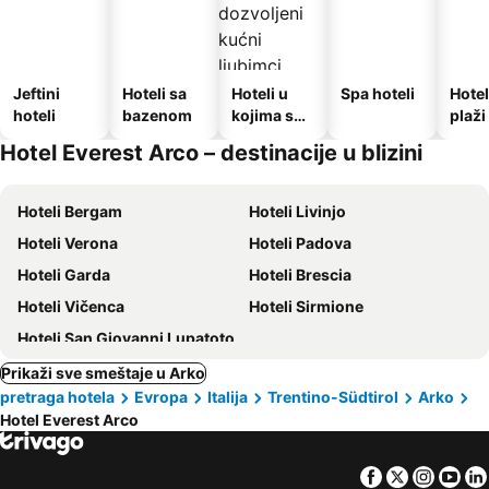
Jeftini
Hoteli sa
Hoteli u
Spa hoteli
Hotel
hoteli
bazenom
kojima su
plaži
dozvoljeni
Hotel Everest Arco – destinacije u blizini
kućni
ljubimci
Hoteli Bergam
Hoteli Livinjo
Hoteli Verona
Hoteli Padova
Hoteli Garda
Hoteli Brescia
Hoteli Vičenca
Hoteli Sirmione
Hoteli San Giovanni Lupatoto
Prikaži sve smeštaje u Arko
pretraga hotela
Evropa
Italija
Trentino-Südtirol
Arko
Hotel Everest Arco
Facebook
Twitter
Insta
Yo