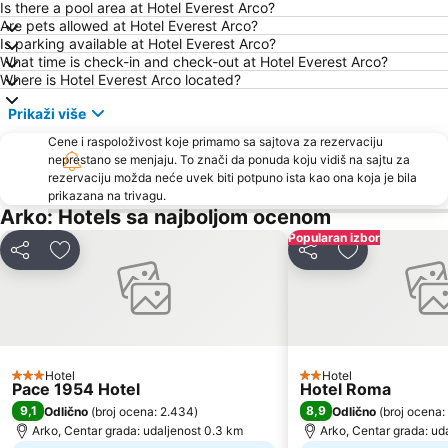
Is there a pool area at Hotel Everest Arco?
Are pets allowed at Hotel Everest Arco?
Is parking available at Hotel Everest Arco?
What time is check-in and check-out at Hotel Everest Arco?
Where is Hotel Everest Arco located?
Prikaži više
Cene i raspoloživost koje primamo sa sajtova za rezervaciju
neprestano se menjaju. To znači da ponuda koju vidiš na sajtu za
rezervaciju možda neće uvek biti potpuno ista kao ona koja je bila
prikazana na trivagu.
Arko: Hotels sa najboljom ocenom
Popularan izbor
Deli
Dodati u favorite
Deli
Dodati u favo
Hotel
Hotel
3 Zvezdice
2 Zvezdice
Pace 1954 Hotel
Hotel Roma
9,1
8,9
Odlično
(
broj ocena: 2.434
)
Odlično
(
broj ocena:
Arko, Centar grada: udaljenost 0.3 km
Arko, Centar grada: ud