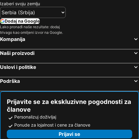
Izaberi svoju zemlju
Dodaj na Google
Lako pronađi naše rezultate: dodaj
trivago kao omiljeni izvor na Google.
Kompanija
Naši proizvodi
Uslovi i politike
Podrška
Prijavite se za ekskluzivne pogodnosti za
članove
Personalizuj doživljaj
Ponude za lojalnost i cene za članove
Prijavi se