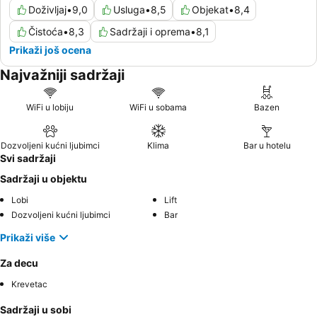
Doživljaj
•
9,0
Usluga
•
8,5
Objekat
•
8,4
Čistoća
•
8,3
Sadržaji i oprema
•
8,1
Prikaži još ocena
Najvažniji sadržaji
WiFi u lobiju
WiFi u sobama
Bazen
Dozvoljeni kućni ljubimci
Klima
Bar u hotelu
Svi sadržaji
Sadržaji u objektu
Lobi
Lift
Dozvoljeni kućni ljubimci
Bar
Prikaži više
Za decu
Krevetac
Sadržaji u sobi