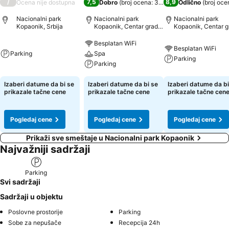
/
7,5
8,9
Ocena nije dostupna
Dobro
(
broj ocena: 344
)
Odlično
(
broj oce
Nacionalni park
Nacionalni park
Nacionalni park
Kopaonik, Srbija
Kopaonik, Centar grada:
Kopaonik, Centar g
udaljenost 6.7 km
udaljenost 5.4 km
Besplatan WiFi
Besplatan WiFi
Parking
Spa
Parking
Parking
Izaberi datume da bi se
Izaberi datume da bi se
Izaberi datume da bi
prikazale tačne cene
prikazale tačne cene
prikazale tačne cen
Pogledaj cene
Pogledaj cene
Pogledaj cene
Prikaži sve smeštaje u Nacionalni park Kopaonik
Najvažniji sadržaji
Parking
Svi sadržaji
Sadržaji u objektu
Poslovne prostorije
Parking
Sobe za nepušače
Recepcija 24h