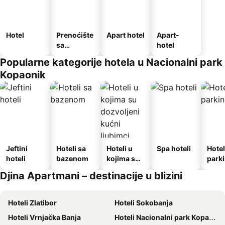
Hotel
Prenoćište
Apart hotel
Apart-
sa
hotel
doručkom
Popularne kategorije hotela u Nacionalni park
Kopaonik
Jeftini
Hoteli sa
Hoteli u
Spa hoteli
Hotel
hoteli
bazenom
kojima su
park
dozvoljeni
Djina Apartmani – destinacije u blizini
kućni
ljubimci
Hoteli Zlatibor
Hoteli Sokobanja
Hoteli Vrnjačka Banja
Hoteli Nacionalni park Kopaonik