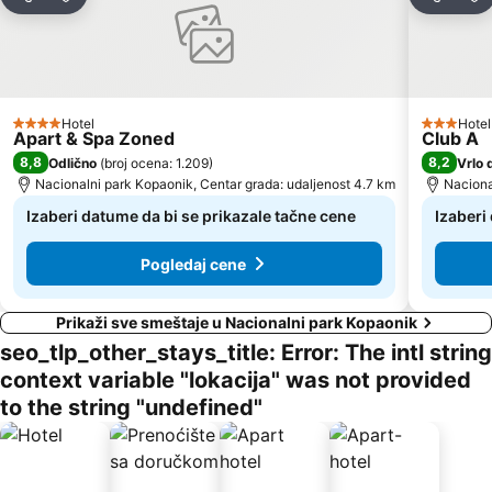
Deli
Dodati u favorite
Deli
Do
Hotel
Hotel
4 Zvezdice
3 Zvezdi
Apart & Spa Zoned
Club A
8,8
8,2
Odlično
(
broj ocena: 1.209
)
Vrlo 
Nacionalni park Kopaonik, Centar grada: udaljenost 4.7 km
Naciona
Izaberi datume da bi se prikazale tačne cene
Izaberi
Pogledaj cene
Prikaži sve smeštaje u Nacionalni park Kopaonik
seo_tlp_other_stays_title: Error: The intl string
context variable "lokacija" was not provided
to the string "undefined"