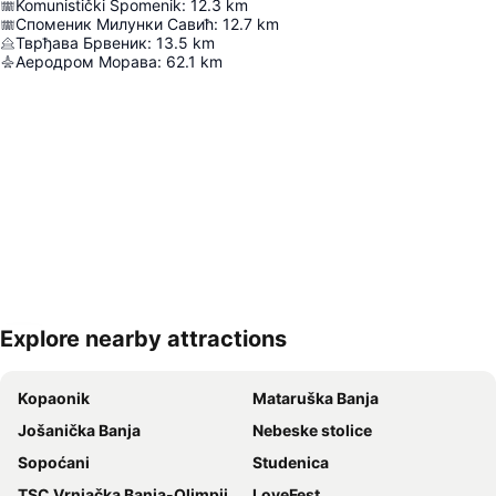
Komunistički Spomenik
:
12.3
km
Споменик Милунки Савић
:
12.7
km
Тврђава Брвеник
:
13.5
km
Аеродром Морава
:
62.1
km
Explore nearby attractions
Proširi mapu
Kopaonik
Mataruška Banja
Jošanička Banja
Nebeske stolice
Sopoćani
Studenica
TSC Vrnjačka Banja-Olimpijski bazen
LoveFest