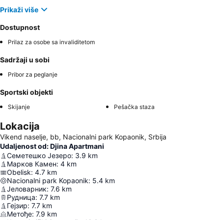
Prikaži više
Dostupnost
Prilaz za osobe sa invaliditetom
Sadržaji u sobi
Pribor za peglanje
Sportski objekti
Skijanje
Pešačka staza
Lokacija
Vikend naselje, bb, Nacionalni park Kopaonik, Srbija
Udaljenost od: Djina Apartmani
Семетешко Језеро
:
3.9
km
Марков Камен
:
4
km
Obelisk
:
4.7
km
Nacionalni park Kopaonik
:
5.4
km
Јеловарник
:
7.6
km
Рудница
:
7.7
km
Гејзир
:
7.7
km
Метође
:
7.9
km