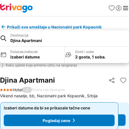
Favoriti
Prijavi
Men
Prikaži sve smeštaje u Nacionalni park Kopaonik
Destinacija
Djina Apartmani
Dolazak/odlazak
Gosti i sobe
Izaberi datume
2 gosta, 1 soba.
Kako uplate koje primimo utiču na rangiranje
Djina Apartmani
Deli
Do
Hotel
/
Ocena nije dostupna
4 Zvezdice
Vikend naselje, bb, Nacionalni park Kopaonik, Srbija
Izaberi datume da bi se prikazale tačne cene
Izaberi datume da bi se prikazale tačne cene
Pogledaj cene
Pogledaj cene