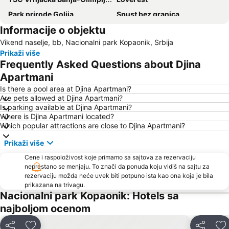
Park prirode Golija
Spust bez granica
Informacije o objektu
Snežnik
Gočko
Vikend naselje, bb, Nacionalni park Kopaonik, Srbija
Jelovarnik
Prikaži više
Frequently Asked Questions about Djina
Apartmani
Is there a pool area at Djina Apartmani?
Are pets allowed at Djina Apartmani?
Is parking available at Djina Apartmani?
Where is Djina Apartmani located?
Which popular attractions are close to Djina Apartmani?
Prikaži više
Cene i raspoloživost koje primamo sa sajtova za rezervaciju
neprestano se menjaju. To znači da ponuda koju vidiš na sajtu za
rezervaciju možda neće uvek biti potpuno ista kao ona koja je bila
prikazana na trivagu.
Nacionalni park Kopaonik: Hotels sa
najboljom ocenom