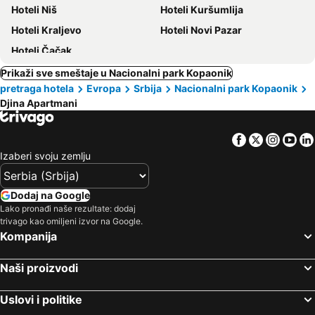
Hoteli Niš
Hoteli Kuršumlija
Hoteli Kraljevo
Hoteli Novi Pazar
Hoteli Čačak
Prikaži sve smeštaje u Nacionalni park Kopaonik
pretraga hotela
Evropa
Srbija
Nacionalni park Kopaonik
Djina Apartmani
Facebook
Twitter
Insta
Yo
Izaberi svoju zemlju
Dodaj na Google
Lako pronađi naše rezultate: dodaj
trivago kao omiljeni izvor na Google.
Kompanija
Naši proizvodi
Uslovi i politike