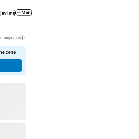
Meni
ijavi me
a rangiranje
čne cene