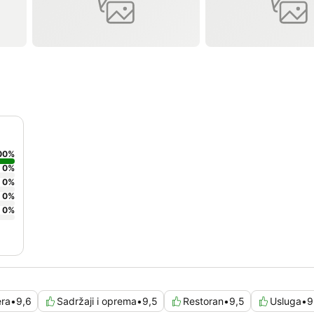
00
%
0
%
0
%
0
%
0
%
era
•
9,6
Sadržaji i oprema
•
9,5
Restoran
•
9,5
Usluga
•
9