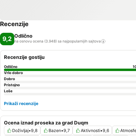
Recenzije
Odlično
9,2
na osnovu ocena (3.948) sa najpopularnijih
sajtova
Recenzije gostiju
Odlično
1
Vrlo dobro
Dobro
Pristojno
Loše
Prikaži recenzije
Ocena iznad proseka za grad Duqm
Doživljaj
•
9,8
Bazen
•
9,7
Aktivnosti
•
9,6
Atmosf