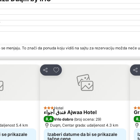
?
 se menjaju. To znači da ponuda koju vidiš na sajtu za rezervaciju možda neće u
te
Dodati u favorite
Deli
Del
Hotel
3 Zvezdice
2 
فندق أجواء Ajwaa Hotel
Gr
8,4
8,
Vrlo dobro
(
broj ocena: 29
)
daljenost 5.4 km
Duqm, Centar grada: udaljenost 4.3 km
 se prikazale
Izaberi datume da bi se prikazale
I
tačne cene
t