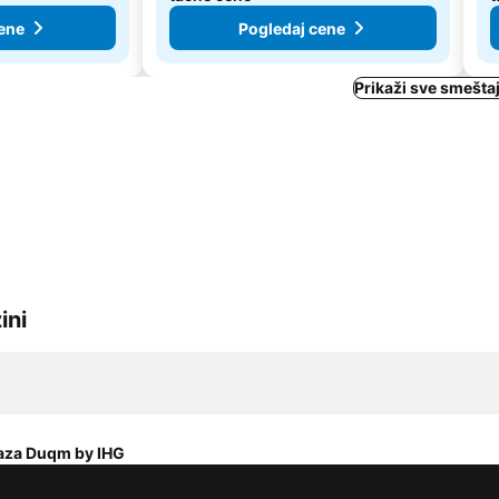
ene
Pogledaj cene
Prikaži sve smešta
ini
aza Duqm by IHG