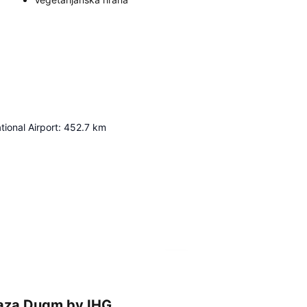
tional Airport
:
452.7
km
Proširi mapu
laza Duqm by IHG