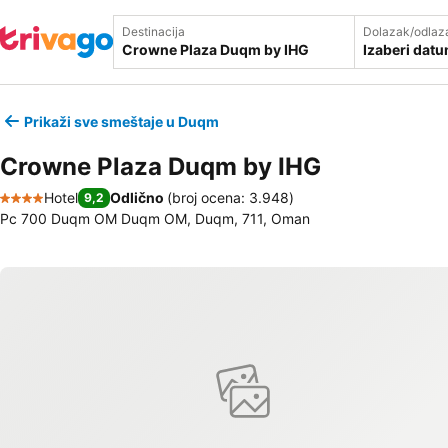
Destinacija
Dolazak/odlaz
Izaberi dat
Prikaži sve smeštaje u Duqm
Crowne Plaza Duqm by IHG
Hotel
Odlično
(
broj ocena: 3.948
)
9,2
4 Zvezdice
Pc 700 Duqm OM Duqm OM, Duqm, 711, Oman