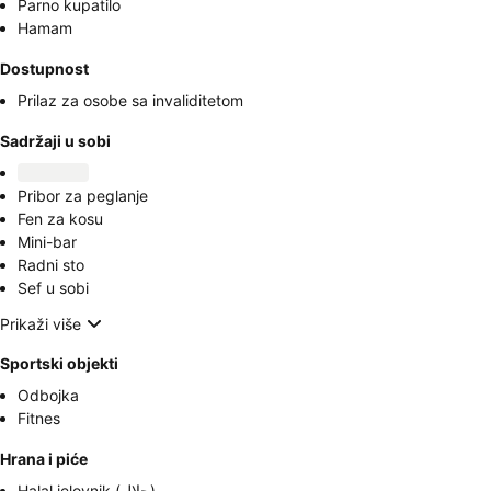
Parno kupatilo
Hamam
Dostupnost
Prilaz za osobe sa invaliditetom
Sadržaji u sobi
Pribor za peglanje
Fen za kosu
Mini-bar
Radni sto
Sef u sobi
Prikaži više
Sportski objekti
Odbojka
Fitnes
Hrana i piće
Halal jelovnik (حلال)