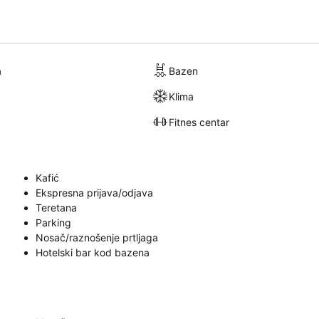
a
Bazen
Klima
Fitnes centar
Kafić
Ekspresna prijava/odjava
Teretana
Parking
Nosač/raznošenje prtljaga
Hotelski bar kod bazena