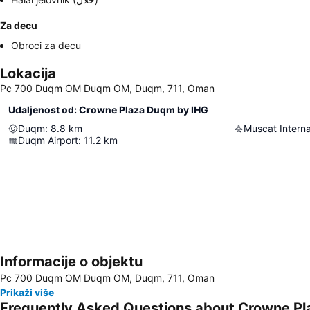
Za decu
Obroci za decu
Lokacija
Pc 700 Duqm OM Duqm OM, Duqm, 711, Oman
Udaljenost od: Crowne Plaza Duqm by IHG
Duqm
:
8.8
km
Muscat Interna
Duqm Airport
:
11.2
km
Informacije o objektu
Pc 700 Duqm OM Duqm OM, Duqm, 711, Oman
Prikaži više
Frequently Asked Questions about Crowne P