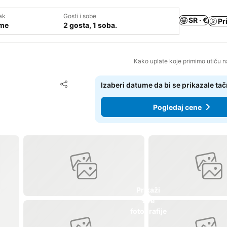
ak
Gosti i sobe
SR · €
Pr
ume
2 gosta, 1 soba.
Kako uplate koje primimo utiču n
Dodati u favorite
Izaberi datume da bi se prikazale ta
Deli
Pogledaj cene