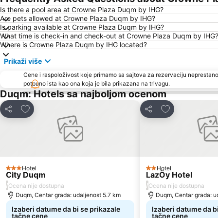
Is there a pool area at Crowne Plaza Duqm by IHG?
Are pets allowed at Crowne Plaza Duqm by IHG?
Is parking available at Crowne Plaza Duqm by IHG?
What time is check-in and check-out at Crowne Plaza Duqm by IHG
Where is Crowne Plaza Duqm by IHG located?
Prikaži više
Cene i raspoloživost koje primamo sa sajtova za rezervaciju neprestano
potpuno ista kao ona koja je bila prikazana na trivagu.
Duqm: Hotels sa najboljom ocenom
Dodati u favorite
Dodati u favori
Deli
Deli
Hotel
Hotel
3 Zvezdice
2 Zvezdice
City Duqm
LazÖy Hotel
/
/
Ocena nije dostupna
Ocena nije dostupna
Duqm, Centar grada: udaljenost 5.7 km
Duqm, Centar grada: u
Izaberi datume da bi se prikazale
Izaberi datume da bi
tačne cene
tačne cene