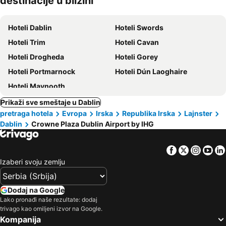
destinacije u blizini
ljubimci
Hoteli Dablin
Hoteli Swords
Hoteli Trim
Hoteli Cavan
Hoteli Drogheda
Hoteli Gorey
Hoteli Portmarnock
Hoteli Dún Laoghaire
Hoteli Maynooth
Prikaži sve smeštaje u Dablin
pretraga hotela
Evropa
Irska
Republika Irska
Lajnster
Dablin
Crowne Plaza Dublin Airport by IHG
Facebook
Twitter
Insta
Yo
Izaberi svoju zemlju
Dodaj na Google
Lako pronađi naše rezultate: dodaj
trivago kao omiljeni izvor na Google.
Kompanija