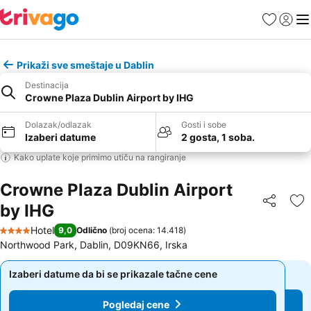
Favoriti
Prijavi
Men
Prikaži sve smeštaje u Dablin
Destinacija
Crowne Plaza Dublin Airport by IHG
Dolazak/odlazak
Gosti i sobe
Izaberi datume
2 gosta, 1 soba.
Kako uplate koje primimo utiču na rangiranje
Crowne Plaza Dublin Airport
by IHG
Deli
Do
Hotel
9,0
Odlično
(
broj ocena: 14.418
)
4 Zvezdice
Northwood Park, Dablin, D09KN66, Irska
Izaberi datume da bi se prikazale tačne cene
Izaberi datume da bi se prikazale tačne cene
Pogledaj cene
Pogledaj cene