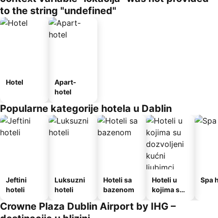
to the string "undefined"
Hotel
Apart-
hotel
Popularne kategorije hotela u Dablin
Jeftini
Luksuzni
Hoteli sa
Hoteli u
Spa h
hoteli
hoteli
bazenom
kojima su
dozvoljeni
Crowne Plaza Dublin Airport by IHG –
kućni