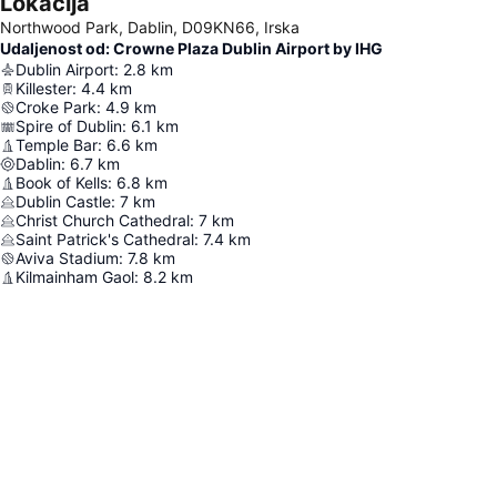
Lokacija
Northwood Park, Dablin, D09KN66, Irska
Udaljenost od: Crowne Plaza Dublin Airport by IHG
Dublin Airport
:
2.8
km
Killester
:
4.4
km
Croke Park
:
4.9
km
Spire of Dublin
:
6.1
km
Temple Bar
:
6.6
km
Dablin
:
6.7
km
Book of Kells
:
6.8
km
Dublin Castle
:
7
km
Christ Church Cathedral
:
7
km
Saint Patrick's Cathedral
:
7.4
km
Aviva Stadium
:
7.8
km
Kilmainham Gaol
:
8.2
km