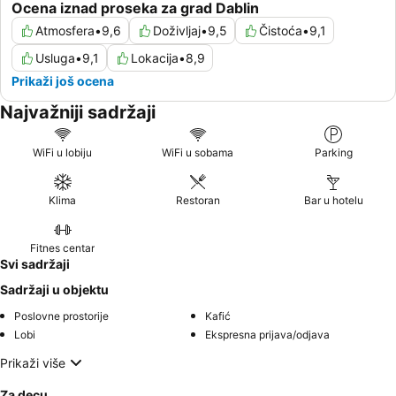
Ocena iznad proseka za grad Dablin
Atmosfera
•
9,6
Doživljaj
•
9,5
Čistoća
•
9,1
Usluga
•
9,1
Lokacija
•
8,9
Prikaži još ocena
Najvažniji sadržaji
WiFi u lobiju
WiFi u sobama
Parking
Klima
Restoran
Bar u hotelu
Fitnes centar
Svi sadržaji
Sadržaji u objektu
Poslovne prostorije
Kafić
Lobi
Ekspresna prijava/odjava
Prikaži više
Za decu