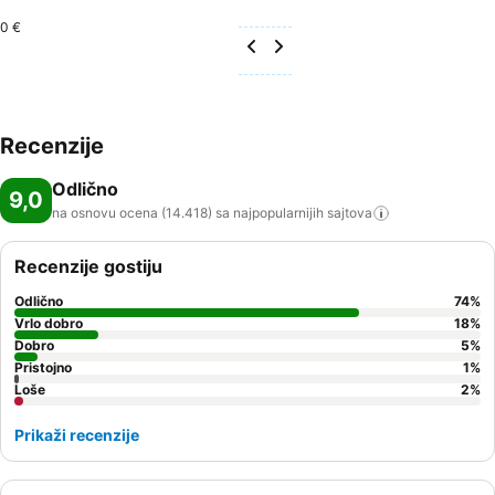
0 €
Recenzije
Odlično
9,0
na osnovu ocena (14.418) sa najpopularnijih
sajtova
Recenzije gostiju
Odlično
74
%
Vrlo dobro
18
%
Dobro
5
%
Pristojno
1
%
Loše
2
%
Prikaži recenzije