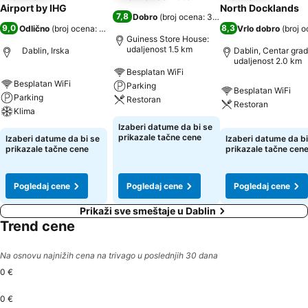
Airport by IHG
North Docklands
7,8
Dobro
(
broj ocena: 3.033
)
9,0
8,3
Odlično
(
broj ocena: 14.418
)
Vrlo dobro
(
broj o
Guiness Store House:
udaljenost 1.5 km
Dablin, Irska
Dablin, Centar grad
udaljenost 2.0 km
Besplatan WiFi
Besplatan WiFi
Parking
Besplatan WiFi
Parking
Restoran
Restoran
Klima
Izaberi datume da bi se
prikazale tačne cene
Izaberi datume da bi se
Izaberi datume da bi
prikazale tačne cene
prikazale tačne cen
Pogledaj cene
Pogledaj cene
Pogledaj cene
Prikaži sve smeštaje u Dablin
Trend cene
Na osnovu najnižih cena na trivago u poslednjih 30 dana
0 €
0 €