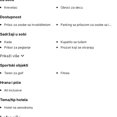
Krevetac
Obroci za decu
Dostupnost
Prilaz za osobe sa invaliditetom
Parking sa prilazom za osobe sa invaliditetom
Sadržaji u sobi
Kada
Kupatilo sa tušem
Pribor za peglanje
Prozori koji se otvaraju
Prikaži više
Sportski objekti
Teren za golf
Fitnes
Hrana i piće
All inclusive
Tema/tip hotela
Hotel na aerodromu