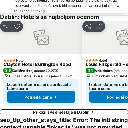
neprestano se menjaju. To znači da ponuda koju vidiš na sajtu za
rezervaciju možda neće uvek biti potpuno ista kao ona koja je bila
prikazana na trivagu.
Dablin: Hotels sa najboljom ocenom
Deli
Dodati u favorite
Deli
Dodati u favo
Hotel
Hotel
4 Zvezdice
4 Zvezdice
Clayton Hotel Burlington Road
Louis Fitzgerald Ho
8,5
8,1
Odlično
(
broj ocena: 20.273
)
Vrlo dobro
(
broj oce
Guiness Store House: udaljenost 2.8 km
Kilmainham Gaol: udal
Izaberi datume da bi se prikazale
Izaberi datume da bi
tačne cene
tačne cene
Pogledaj cene
Pogledaj c
Prikaži sve smeštaje u Dablin
seo_tlp_other_stays_title: Error: The intl string
context variable "lokacija" was not provided