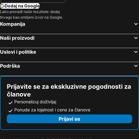
Dodaj na Google
Lako pronađi naše rezultate: dodaj
trivago kao omiljeni izvor na Google.
Kompanija
Naši proizvodi
Uslovi i politike
Podrška
Prijavite se za ekskluzivne pogodnosti za
članove
Personalizuj doživljaj
Ponude za lojalnost i cene za članove
Prijavi se