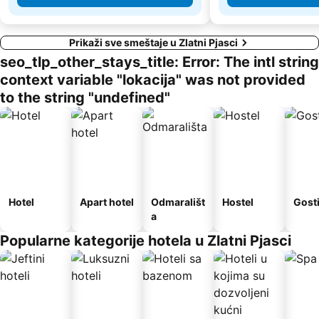
Prikaži sve smeštaje u Zlatni Pjasci
seo_tlp_other_stays_title: Error: The intl string
context variable "lokacija" was not provided
to the string "undefined"
Hotel
Apart hotel
Odmarališt
Hostel
Gost
a
Popularne kategorije hotela u Zlatni Pjasci