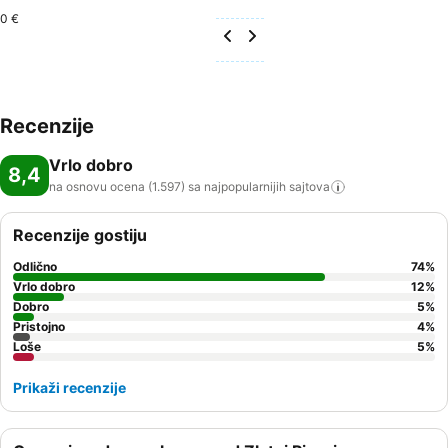
0 €
Recenzije
Vrlo dobro
8,4
na osnovu ocena (1.597) sa najpopularnijih
sajtova
Recenzije gostiju
Odlično
74
%
Vrlo dobro
12
%
Dobro
5
%
Pristojno
4
%
Loše
5
%
Prikaži recenzije