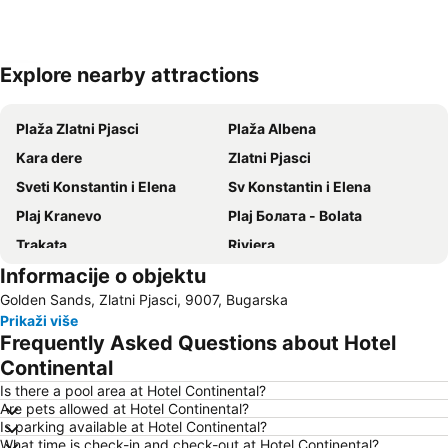
Explore nearby attractions
Proširi mapu
Plaža Zlatni Pjasci
Plaža Albena
Kara dere
Zlatni Pjasci
Sveti Konstantin i Elena
Sv Konstantin i Elena
Plaj Kranevo
Plaj Болата - Bolata
Trakata
Riviera
Informacije o objektu
Pobeda
Pametnik na primortsite padnali v Srabsko-balgarskata voyna
Golden Sands, Zlatni Pjasci, 9007, Bugarska
Bulgaran
rayon Asparuhovo
Prikaži više
Nos Kaliakra
Frequently Asked Questions about Hotel
Continental
Is there a pool area at Hotel Continental?
Are pets allowed at Hotel Continental?
Is parking available at Hotel Continental?
What time is check-in and check-out at Hotel Continental?