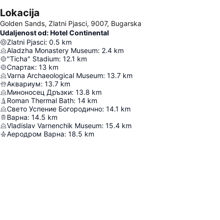
Lokacija
Golden Sands, Zlatni Pjasci, 9007, Bugarska
Udaljenost od: Hotel Continental
Zlatni Pjasci
:
0.5
km
Aladzha Monastery Museum
:
2.4
km
"Ticha" Stadium
:
12.1
km
Спартак
:
13
km
Varna Archaeological Museum
:
13.7
km
Аквариум
:
13.7
km
Миноносец Дръзки
:
13.8
km
Roman Thermal Bath
:
14
km
Свето Успение Богородично
:
14.1
km
Варна
:
14.5
km
Vladislav Varnenchik Museum
:
15.4
km
Аеродром Варна
:
18.5
km