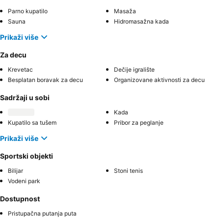
Parno kupatilo
Masaža
Sauna
Hidromasažna kada
Prikaži više
Za decu
Krevetac
Dečije igralište
Besplatan boravak za decu
Organizovane aktivnosti za decu
Sadržaji u sobi
Kada
Kupatilo sa tušem
Pribor za peglanje
Prikaži više
Sportski objekti
Bilijar
Stoni tenis
Vodeni park
Dostupnost
Pristupačna putanja puta