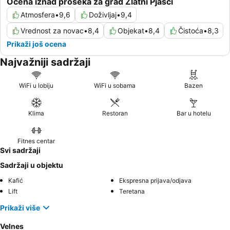
Ocena iznad proseka za grad Zlatni Pjasci
Atmosfera
•
9,6
Doživljaj
•
9,4
Vrednost za novac
•
8,4
Objekat
•
8,4
Čistoća
•
8,3
Prikaži još ocena
Najvažniji sadržaji
WiFi u lobiju
WiFi u sobama
Bazen
Klima
Restoran
Bar u hotelu
Fitnes centar
Svi sadržaji
Sadržaji u objektu
Kafić
Ekspresna prijava/odjava
Lift
Teretana
Prikaži više
Velnes