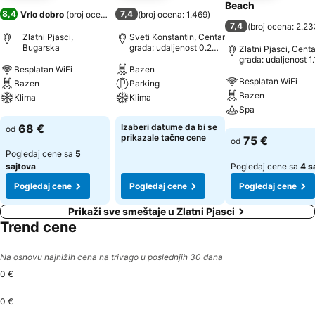
Beach
8,4
7,4
Vrlo dobro
(
broj ocena: 1.597
)
(
broj ocena: 1.469
)
7,4
(
broj ocena: 2.2
Zlatni Pjasci,
Sveti Konstantin, Centar
Bugarska
grada: udaljenost 0.2
Zlatni Pjasci, Centa
km
grada: udaljenost 1
Besplatan WiFi
Bazen
Besplatan WiFi
Bazen
Parking
Bazen
Klima
Klima
Spa
Pogledaj cene
Pogledaj cene
68 €
Izaberi datume da bi se
od
Pogledaj cene
prikazale tačne cene
75 €
od
Pogledaj cene sa
5
sajtova
Pogledaj cene sa
4 s
Pogledaj cene
Pogledaj cene
Pogledaj cene
Prikaži sve smeštaje u Zlatni Pjasci
Trend cene
Na osnovu najnižih cena na trivago u poslednjih 30 dana
0 €
0 €