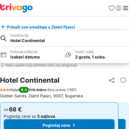
Favoriti
Prijavi
Men
Prikaži sve smeštaje u Zlatni Pjasci
Destinacija
Hotel Continental
Dolazak/odlazak
Gosti i sobe
Izaberi datume
2 gosta, 1 soba.
Kako uplate koje primimo utiču na rangiranje
Hotel Continental
Deli
Do
Hotel
8,4
Vrlo dobro
(
broj ocena: 1.597
)
3 Zvezdice
Golden Sands, Zlatni Pjasci, 9007, Bugarska
68 €
68 €
od
od
Pogledaj cene sa
5 sajtova
Pogledaj cene sa
5 sajtova
Pogledaj cene
Pogledaj cene