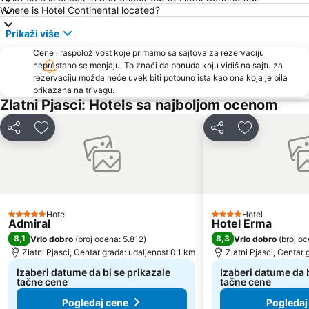
Where is Hotel Continental located?
Prikaži više
Cene i raspoloživost koje primamo sa sajtova za rezervaciju
neprestano se menjaju. To znači da ponuda koju vidiš na sajtu za
rezervaciju možda neće uvek biti potpuno ista kao ona koja je bila
prikazana na trivagu.
Zlatni Pjasci: Hotels sa najboljom ocenom
Deli
Dodati u favorite
Deli
Dodati u fav
Hotel
Hotel
5 Zvezdice
4 Zvezdice
Admiral
Hotel Erma
8,1
8,3
Vrlo dobro
(
broj ocena: 5.812
)
Vrlo dobro
(
broj o
Zlatni Pjasci, Centar grada: udaljenost 0.1 km
Zlatni Pjasci, Centar 
Izaberi datume da bi se prikazale
Izaberi datume da b
tačne cene
tačne cene
Pogledaj cene
Pogledaj