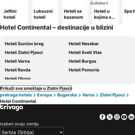
Jeftini
Luksuzni
Hoteli sa
Hoteli u
Spa h
hoteli
hoteli
bazenom
kojima su
dozvoljeni
Hotel Continental – destinacije u blizini
kućni
ljubimci
Hoteli Sunčev breg
Hoteli Nesebar
Hoteli Zlatni Pjasci
Hoteli Sveti Vlas
Hoteli Varna
Hoteli Burgas
Hoteli Ravda
Hoteli Pomorie
Hoteli Obzor
Prikaži sve smeštaje u Zlatni Pjasci
pretraga hotela
Evropa
Bugarska
Varna
Zlatni Pjasci
Hotel Continental
Facebook
Twitter
Insta
Yo
Izaberi svoju zemlju