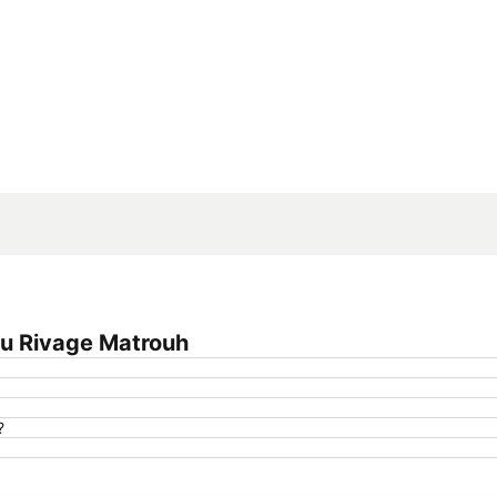
Proširi mapu
au Rivage Matrouh
?