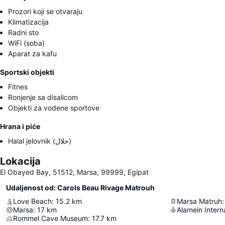
Prozori koji se otvaraju
Klimatizacija
Radni sto
WiFi (soba)
Aparat za kafu
Sportski objekti
Fitnes
Ronjenje sa disalicom
Objekti za vodene sportove
Hrana i piće
Halal jelovnik (حلال)
Lokacija
El Obayed Bay, 51512, Marsa, 99999, Egipat
Udaljenost od: Carols Beau Rivage Matrouh
Love Beach
:
15.2
km
Marsa Matruh
:
Marsa
:
17
km
Alamein Interna
Rommel Cave Museum
:
17.7
km