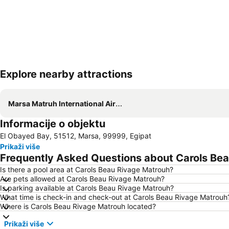
Explore nearby attractions
Marsa Matruh International Airport
Informacije o objektu
El Obayed Bay, 51512, Marsa, 99999, Egipat
Prikaži više
Frequently Asked Questions about Carols Be
Is there a pool area at Carols Beau Rivage Matrouh?
Are pets allowed at Carols Beau Rivage Matrouh?
Is parking available at Carols Beau Rivage Matrouh?
What time is check-in and check-out at Carols Beau Rivage Matrouh
Where is Carols Beau Rivage Matrouh located?
Prikaži više