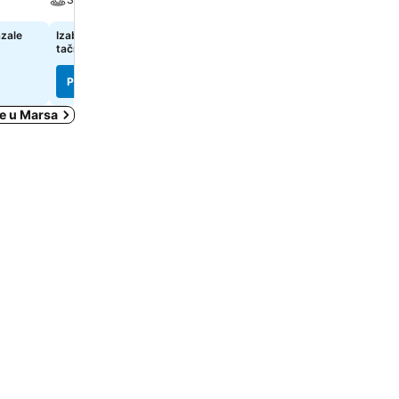
azale
Izaberi datume da bi se prikazale
85 €
od
tačne cene
Pogledaj cene sa
3 sajta
Pogledaj cene
Pogledaj cene
je u Marsa