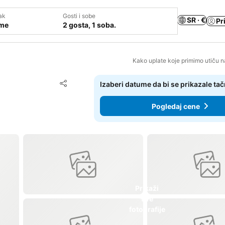
ak
Gosti i sobe
SR · €
Pr
ume
2 gosta, 1 soba.
Kako uplate koje primimo utiču n
Dodati u favorite
Izaberi datume da bi se prikazale ta
Deli
Pogledaj cene