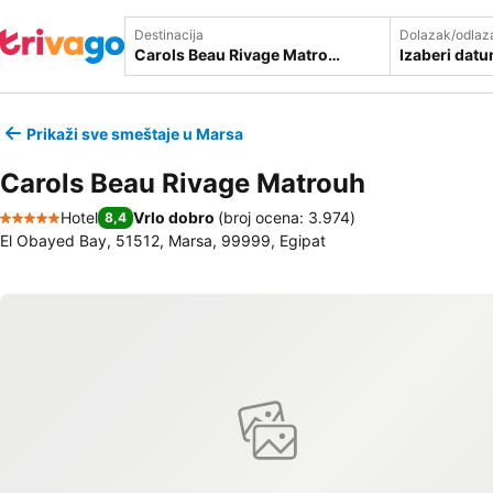
Destinacija
Dolazak/odlaz
Izaberi dat
Prikaži sve smeštaje u Marsa
Carols Beau Rivage Matrouh
Hotel
Vrlo dobro
(
broj ocena: 3.974
)
8,4
5 Zvezdice
El Obayed Bay, 51512, Marsa, 99999, Egipat