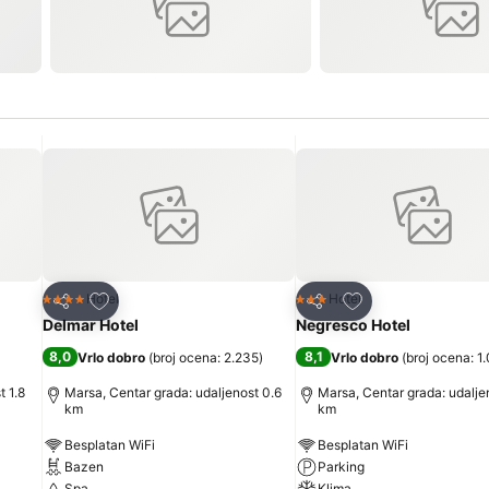
Dodati u favorite
Dodati u favorite
Hotel
Hotel
4 Zvezdice
3 Zvezdice
Deli
Deli
Delmar Hotel
Negresco Hotel
8,0
8,1
Vrlo dobro
(
broj ocena: 2.235
)
Vrlo dobro
(
broj ocena: 1
t 1.8
Marsa, Centar grada: udaljenost 0.6
Marsa, Centar grada: udalje
km
km
Besplatan WiFi
Besplatan WiFi
Bazen
Parking
Spa
Klima