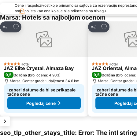
Cene i raspoloživost koje primamo sa sajtova za rezervaciju neprestano
potpuno ista kao ona koja je bila prikazana na trivagu.
Marsa: Hotels sa najboljom ocenom
Dodati u favorite
Dodati u favori
Deli
Deli
Hotel
Hotel
5 Zvezdice
5 Zvezdice
JAZ Elite Crystal, Almaza Bay
JAZ Oriental, Alm
9,5
9,5
Odlično
(
broj ocena: 4.903
)
Odlično
(
broj ocena:
Marsa, Centar grada: udaljenost 34.6 km
Marsa, Centar grada: 
Izaberi datume da bi se prikazale
Izaberi datume da bi
tačne cene
tačne cene
Pogledaj cene
Pogledaj c
seo_tlp_other_stays_title: Error: The intl stri