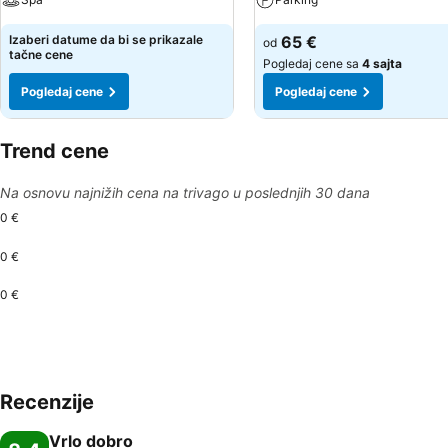
Izaberi datume da bi se prikazale
65 €
od
tačne cene
Pogledaj cene sa
4 sajta
Pogledaj cene
Pogledaj cene
Trend cene
Na osnovu najnižih cena na trivago u poslednjih 30 dana
0 €
0 €
0 €
Recenzije
Vrlo dobro