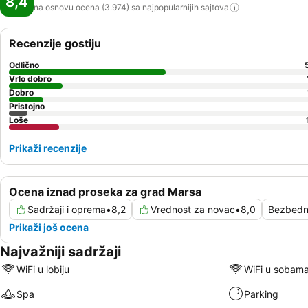
8,4
na osnovu ocena (3.974) sa najpopularnijih
sajtova
Recenzije gostiju
Odlično
Vrlo dobro
Dobro
Pristojno
Loše
Prikaži recenzije
Ocena iznad proseka za grad Marsa
Sadržaji i oprema
•
8,2
Vrednost za novac
•
8,0
Bezbedn
Prikaži još ocena
Najvažniji sadržaji
WiFi u lobiju
WiFi u sobam
Spa
Parking