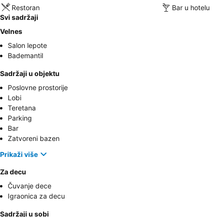
Restoran
Bar u hotelu
Svi sadržaji
Velnes
Salon lepote
Bademantil
Sadržaji u objektu
Poslovne prostorije
Lobi
Teretana
Parking
Bar
Zatvoreni bazen
Prikaži više
Za decu
Čuvanje dece
Igraonica za decu
Sadržaji u sobi