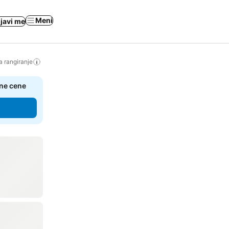
Meni
ijavi me
a rangiranje
čne cene