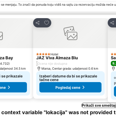
 se menjaju. To znači da ponuda koju vidiš na sajtu za rezervaciju možda neće u
te
Dodati u favorite
Deli
Del
Hotel
5 Zvezdice
5 
aza Bay
JAZ Viva Almaza Blu
Sa
/
9,
 4.732
)
Ocena nije dostupna
udaljenost 34.5 km
Marsa, Centar grada: udaljenost 0.6 km
 se prikazale
Izaberi datume da bi se prikazale
o
tačne cene
P
ene
Pogledaj cene
Prikaži sve smešta
ng context variable "lokacija" was not provided 