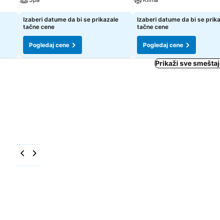
Izaberi datume da bi se prikazale
Izaberi datume da bi se prik
tačne cene
tačne cene
Pogledaj cene
Pogledaj cene
Prikaži sve smešta