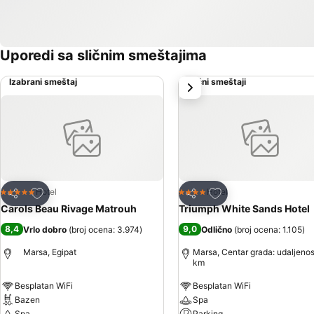
Uporedi sa sličnim smeštajima
Izabrani smeštaj
Slični smeštaji
sledeće
Dodati u favorite
Dodati u favorite
Hotel
Hotel
5 Zvezdice
4 Zvezdice
Deli
Deli
Carols Beau Rivage Matrouh
Triumph White Sands Hotel
8,4
9,0
Vrlo dobro
(
broj ocena: 3.974
)
Odlično
(
broj ocena: 1.105
)
Marsa, Egipat
Marsa, Centar grada: udaljenos
km
Besplatan WiFi
Besplatan WiFi
Bazen
Spa
Spa
Parking