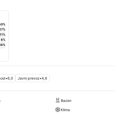
50
%
17
%
11
%
6
%
16
%
ost
•
6,0
Javni prevoz
•
4,6
a
Bazen
Klima