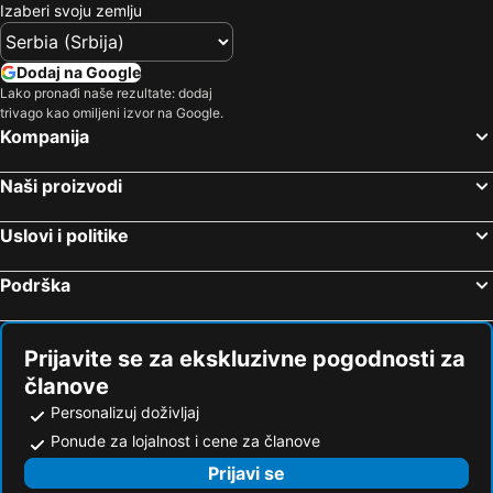
Izaberi svoju zemlju
Dodaj na Google
Lako pronađi naše rezultate: dodaj
trivago kao omiljeni izvor na Google.
Kompanija
Naši proizvodi
Uslovi i politike
Podrška
Prijavite se za ekskluzivne pogodnosti za
članove
Personalizuj doživljaj
Ponude za lojalnost i cene za članove
Prijavi se