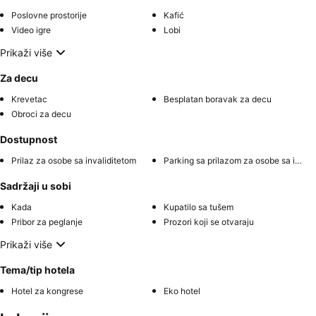
Poslovne prostorije
Kafić
Video igre
Lobi
Prikaži više
Za decu
Krevetac
Besplatan boravak za decu
Obroci za decu
Dostupnost
Prilaz za osobe sa invaliditetom
Parking sa prilazom za osobe sa invaliditetom
Sadržaji u sobi
Kada
Kupatilo sa tušem
Pribor za peglanje
Prozori koji se otvaraju
Prikaži više
Tema/tip hotela
Hotel za kongrese
Eko hotel