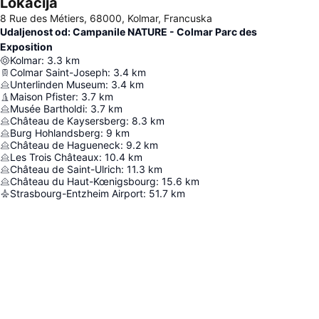
Lokacija
8 Rue des Métiers, 68000, Kolmar, Francuska
Udaljenost od: Campanile NATURE - Colmar Parc des
Exposition
Kolmar
:
3.3
km
Colmar Saint-Joseph
:
3.4
km
Unterlinden Museum
:
3.4
km
Maison Pfister
:
3.7
km
Musée Bartholdi
:
3.7
km
Château de Kaysersberg
:
8.3
km
Burg Hohlandsberg
:
9
km
Château de Hagueneck
:
9.2
km
Les Trois Châteaux
:
10.4
km
Château de Saint-Ulrich
:
11.3
km
Château du Haut-Kœnigsbourg
:
15.6
km
Strasbourg-Entzheim Airport
:
51.7
km