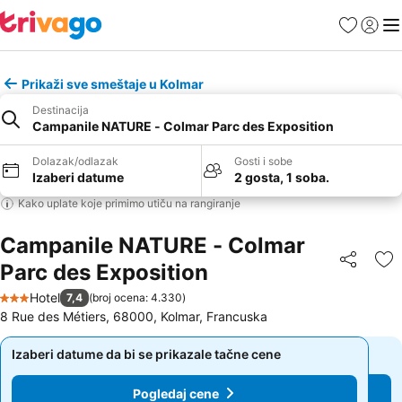
Favoriti
Prijavi
Men
Prikaži sve smeštaje u Kolmar
Destinacija
Campanile NATURE - Colmar Parc des Exposition
Dolazak/odlazak
Gosti i sobe
Izaberi datume
2 gosta, 1 soba.
Kako uplate koje primimo utiču na rangiranje
Campanile NATURE - Colmar
Parc des Exposition
Deli
Do
Hotel
7,4
(
broj ocena: 4.330
)
3 Zvezdice
8 Rue des Métiers, 68000, Kolmar, Francuska
Izaberi datume da bi se prikazale tačne cene
Izaberi datume da bi se prikazale tačne cene
Pogledaj cene
Pogledaj cene