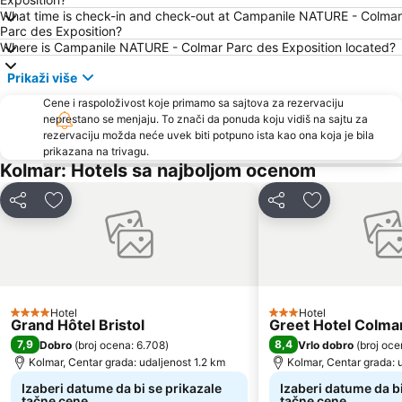
What time is check-in and check-out at Campanile NATURE - Colmar
Parc des Exposition?
Where is Campanile NATURE - Colmar Parc des Exposition located?
Prikaži više
Cene i raspoloživost koje primamo sa sajtova za rezervaciju
neprestano se menjaju. To znači da ponuda koju vidiš na sajtu za
rezervaciju možda neće uvek biti potpuno ista kao ona koja je bila
prikazana na trivagu.
Kolmar: Hotels sa najboljom ocenom
Deli
Dodati u favorite
Deli
Dodati u favo
Hotel
Hotel
4 Zvezdice
3 Zvezdice
Grand Hôtel Bristol
Greet Hotel Colma
7,9
8,4
Dobro
(
broj ocena: 6.708
)
Vrlo dobro
(
broj oce
Kolmar, Centar grada: udaljenost 1.2 km
Kolmar, Centar grada: 
Izaberi datume da bi se prikazale
Izaberi datume da bi
tačne cene
tačne cene