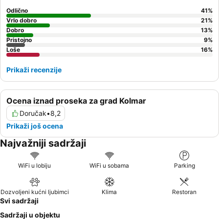
Odlično
41
%
Vrlo dobro
21
%
Dobro
13
%
Pristojno
9
%
Loše
16
%
Prikaži recenzije
Ocena iznad proseka za grad Kolmar
Doručak
•
8,2
Prikaži još ocena
Najvažniji sadržaji
WiFi u lobiju
WiFi u sobama
Parking
Dozvoljeni kućni ljubimci
Klima
Restoran
Svi sadržaji
Sadržaji u objektu