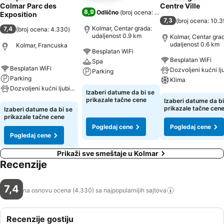
Colmar Parc des
Centre Ville
8,9
Odlično
(
broj ocena: 8.656
)
Exposition
7,3
(
broj ocena: 10.
Kolmar, Centar grada:
7,4
(
broj ocena: 4.330
)
udaljenost 0.9 km
Kolmar, Centar gra
udaljenost 0.6 km
Kolmar, Francuska
Besplatan WiFi
Besplatan WiFi
Spa
Besplatan WiFi
Parking
Parking
Klima
Dozvoljeni kućni ljubimci
Pogledaj cene
Izaberi datume da bi se
Pogledaj cene
prikazale tačne cene
Izaberi datume da bi
Pogledaj cene
prikazale tačne cen
Izaberi datume da bi se
prikazale tačne cene
Pogledaj cene
Pogledaj cene
Pogledaj cene
Prikaži sve smeštaje u Kolmar
Recenzije
7,4
na osnovu ocena (4.330) sa najpopularnijih
sajtova
Recenzije gostiju