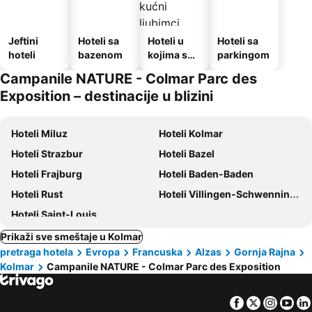
Jeftini
Hoteli sa
Hoteli u
Hoteli sa
hoteli
bazenom
kojima su
parkingom
dozvoljeni
Campanile NATURE - Colmar Parc des
kućni
Exposition – destinacije u blizini
ljubimci
Hoteli Miluz
Hoteli Kolmar
Hoteli Strazbur
Hoteli Bazel
Hoteli Frajburg
Hoteli Baden-Baden
Hoteli Rust
Hoteli Villingen-Schwenningen
Hoteli Saint-Louis
Prikaži sve smeštaje u Kolmar
pretraga hotela
Evropa
Francuska
Alzas
Gornja Rajna
Kolmar
Campanile NATURE - Colmar Parc des Exposition
Facebook
Twitter
Insta
Yo