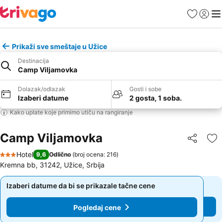
Favoriti
Prijavi
Men
Prikaži sve smeštaje u Užice
Destinacija
Camp Viljamovka
Dolazak/odlazak
Gosti i sobe
Izaberi datume
2 gosta, 1 soba.
Kako uplate koje primimo utiču na rangiranje
Camp Viljamovka
Deli
Do
Hotel
9,6
Odlično
(
broj ocena: 216
)
3 Zvezdice
Kremna bb, 31242, Užice, Srbija
Izaberi datume da bi se prikazale tačne cene
Izaberi datume da bi se prikazale tačne cene
Pogledaj cene
Pogledaj cene