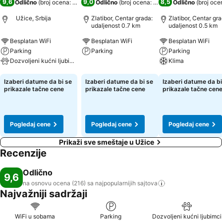
9,6
9,0
8,5
Odlično
(
broj ocena: 216
)
Odlično
(
broj ocena: 1.000
)
Odlično
(
broj oce
Užice, Srbija
Zlatibor, Centar grada:
Zlatibor, Centar gra
udaljenost 0.7 km
udaljenost 0.5 km
Besplatan WiFi
Besplatan WiFi
Besplatan WiFi
Parking
Parking
Parking
Dozvoljeni kućni ljubimci
Klima
Pogledaj cene
Pogledaj cene
Pogledaj cene
Izaberi datume da bi se
Izaberi datume da bi se
Izaberi datume da bi
prikazale tačne cene
prikazale tačne cene
prikazale tačne cen
Pogledaj cene
Pogledaj cene
Pogledaj cene
Prikaži sve smeštaje u Užice
Recenzije
Odlično
9,6
na osnovu ocena (216) sa najpopularnijih
sajtova
Najvažniji sadržaji
WiFi u sobama
Parking
Dozvoljeni kućni ljubimci