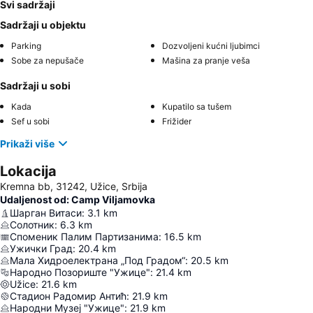
Svi sadržaji
Sadržaji u objektu
Parking
Dozvoljeni kućni ljubimci
Sobe za nepušače
Mašina za pranje veša
Sadržaji u sobi
Kada
Kupatilo sa tušem
Sef u sobi
Frižider
Prikaži više
Lokacija
Kremna bb, 31242, Užice, Srbija
Udaljenost od: Camp Viljamovka
Шарган Витаси
:
3.1
km
Солотник
:
6.3
km
Споменик Палим Партизанима
:
16.5
km
Ужички Град
:
20.4
km
Мала Хидроелектрана „Под Градом“
:
20.5
km
Народно Позориште "Ужице"
:
21.4
km
Užice
:
21.6
km
Стадион Радомир Антић
:
21.9
km
Народни Музеј "Ужице"
:
21.9
km