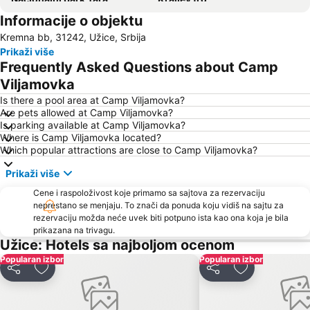
Informacije o objektu
Beli Dvor
Drvengrad
Kremna bb, 31242, Užice, Srbija
Etno selo Vrhpolje
Međuvršje
Prikaži više
Šarganska osmica
Jelova gora
Frequently Asked Questions about Camp
Staro Selo Sirogojno
Kremna
Viljamovka
Kulturno leto na Zlatiboru
Gradski stadion
Is there a pool area at Camp Viljamovka?
Are pets allowed at Camp Viljamovka?
Is parking available at Camp Viljamovka?
Where is Camp Viljamovka located?
Which popular attractions are close to Camp Viljamovka?
Prikaži više
Cene i raspoloživost koje primamo sa sajtova za rezervaciju
neprestano se menjaju. To znači da ponuda koju vidiš na sajtu za
rezervaciju možda neće uvek biti potpuno ista kao ona koja je bila
prikazana na trivagu.
Užice: Hotels sa najboljom ocenom
Popularan izbor
Popularan izbor
Deli
Dodati u favorite
Deli
Dodati u favo