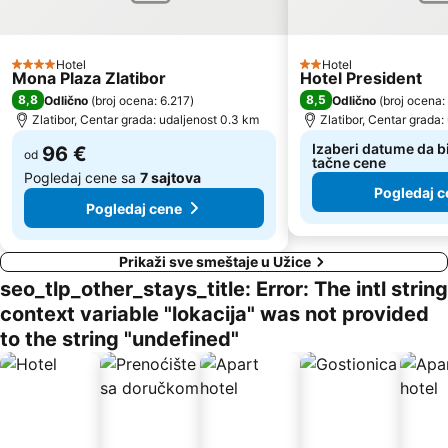
Hotel
Hotel
4 Zvezdice
2 Zvezdice
Mona Plaza Zlatibor
Hotel President
8,8
8,5
Odlično
(
broj ocena: 6.217
)
Odlično
(
broj ocena:
Zlatibor, Centar grada: udaljenost 0.3 km
Zlatibor, Centar grada:
Izaberi datume da bi
96 €
od
tačne cene
Pogledaj cene sa
7 sajtova
Pogledaj c
Pogledaj cene
Prikaži sve smeštaje u Užice
seo_tlp_other_stays_title: Error: The intl string
context variable "lokacija" was not provided
to the string "undefined"