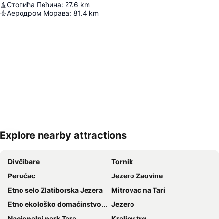
Стопића Пећина
:
27.6
km
Аеродром Морава
:
81.4
km
Explore nearby attractions
Proširi mapu
Divčibare
Tornik
Perućac
Jezero Zaovine
Etno selo Zlatiborska Jezera
Mitrovac na Tari
Etno ekološko domaćinstvo Skok po skok
Jezero
Nacionalni park Tara
Kraljev trg