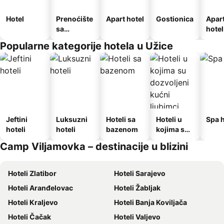
Hotel
Prenoćište
Apart hotel
Gostionica
Apar
sa
hotel
doručkom
Popularne kategorije hotela u Užice
Jeftini
Luksuzni
Hoteli sa
Hoteli u
Spa h
hoteli
hoteli
bazenom
kojima su
dozvoljeni
Camp Viljamovka – destinacije u blizini
kućni
ljubimci
Hoteli Zlatibor
Hoteli Sarajevo
Hoteli Aranđelovac
Hoteli Žabljak
Hoteli Kraljevo
Hoteli Banja Koviljača
Hoteli Čačak
Hoteli Valjevo