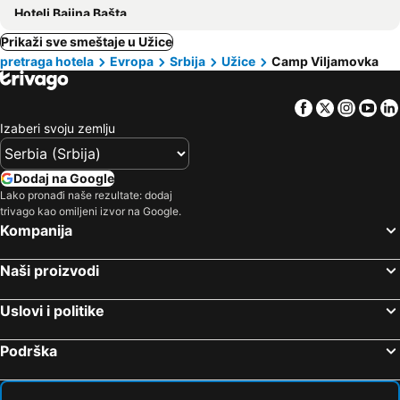
Hoteli Bajina Bašta
Prikaži sve smeštaje u Užice
pretraga hotela
Evropa
Srbija
Užice
Camp Viljamovka
Facebook
Twitter
Insta
Yo
Izaberi svoju zemlju
Dodaj na Google
Lako pronađi naše rezultate: dodaj
trivago kao omiljeni izvor na Google.
Kompanija
Naši proizvodi
Uslovi i politike
Podrška