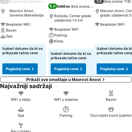
/
7,2
Ocena nije dostupna
(
broj ocena: 118
)
9,0
Odlično
(
broj ocena: 359
)
Mavrovi Anovi,
Mavrovi Anovi, Cen
Severna Makedonija
grada: udaljenost 5
Rostuša, Centar grada:
udaljenost 1.4 km
Besplatan WiFi
Besplatan WiFi
Besplatan WiFi
Bazen
Parking
Pogledaj cene
Spa
Klima
Pogledaj cene
Izaberi datume da bi se
Izaberi datume da bi
Pogledaj cene
prikazale tačne cene
prikazale tačne cen
Izaberi datume da bi se
prikazale tačne cene
Pogledaj cene
Pogledaj cene
Pogledaj cene
Prikaži sve smeštaje u Mavrovi Anovi
Najvažniji sadržaji
WiFi u lobiju
WiFi u sobama
Bazen
Spa
Parking
Dozvoljeni kućni ljubimci
Bar u hotelu