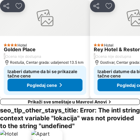
Deli
Dodati u favorite
Deli
Dodati u favo
Hotel
Hotel
4 Zvezdice
3 Zvezdice
Golden Place
Rey Hotel & Resto
/
/
Ocena nije dostupna
Ocena nije dostupna
Rostuša, Centar grada: udaljenost 13.5 km
Gostivar, Centar grada
Izaberi datume da bi se prikazale
Izaberi datume da bi
tačne cene
tačne cene
Pogledaj cene
Pogledaj c
Prikaži sve smeštaje u Mavrovi Anovi
seo_tlp_other_stays_title: Error: The intl string
context variable "lokacija" was not provided
to the string "undefined"