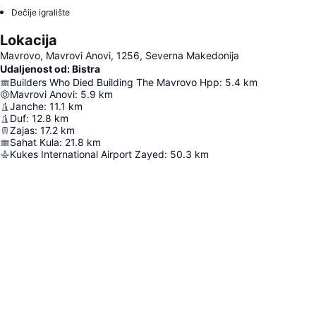
Dečije igralište
Lokacija
Mavrovo, Mavrovi Anovi, 1256, Severna Makedonija
Udaljenost od: Bistra
Builders Who Died Building The Mavrovo Hpp
:
5.4
km
Mavrovi Anovi
:
5.9
km
Janche
:
11.1
km
Duf
:
12.8
km
Zajas
:
17.2
km
Sahat Kula
:
21.8
km
Kukes International Airport Zayed
:
50.3
km