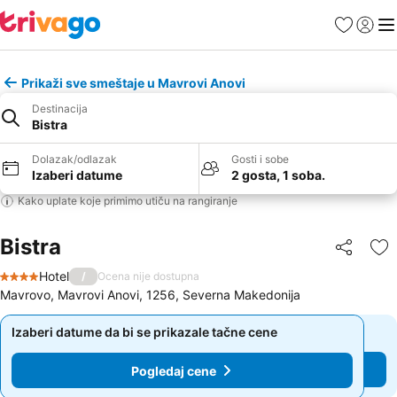
Favoriti
Prijavi
Men
Prikaži sve smeštaje u Mavrovi Anovi
Destinacija
Bistra
Dolazak/odlazak
Gosti i sobe
Izaberi datume
2 gosta, 1 soba.
Kako uplate koje primimo utiču na rangiranje
Bistra
Deli
Do
Hotel
/
Ocena nije dostupna
4 Zvezdice
Mavrovo, Mavrovi Anovi, 1256, Severna Makedonija
Izaberi datume da bi se prikazale tačne cene
Izaberi datume da bi se prikazale tačne cene
Pogledaj cene
Pogledaj cene