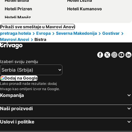
Hoteli Bitola
Hoteli Lezha
Hoteli Prizren
Hoteli Kumanovo
Hoteli Manëz
Prikaži sve smeštaje u Mavrovi Anovi
pretraga hotela
Evropa
Severna Makedonija
Gostivar
Mavrovi Anovi
Bistra
Facebook
Twitter
Insta
Yo
Izaberi svoju zemlju
Dodaj na Google
Lako pronađi naše rezultate: dodaj
trivago kao omiljeni izvor na Google.
Kompanija
Naši proizvodi
Uslovi i politike