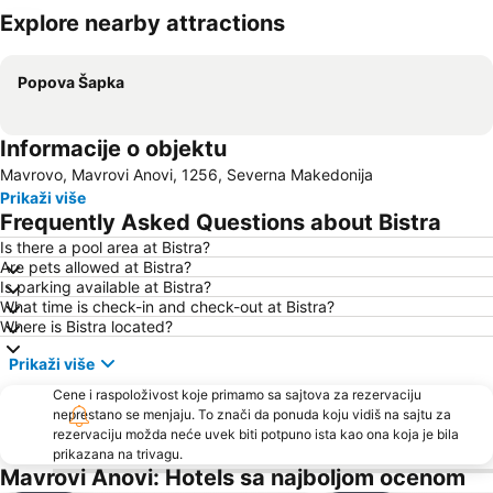
Explore nearby attractions
Proširi mapu
Popova Šapka
Informacije o objektu
Mavrovo, Mavrovi Anovi, 1256, Severna Makedonija
Prikaži više
Frequently Asked Questions about Bistra
Is there a pool area at Bistra?
Are pets allowed at Bistra?
Is parking available at Bistra?
What time is check-in and check-out at Bistra?
Where is Bistra located?
Prikaži više
Cene i raspoloživost koje primamo sa sajtova za rezervaciju
neprestano se menjaju. To znači da ponuda koju vidiš na sajtu za
rezervaciju možda neće uvek biti potpuno ista kao ona koja je bila
prikazana na trivagu.
Mavrovi Anovi: Hotels sa najboljom ocenom