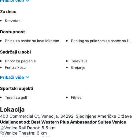
Prikaži više
Za decu
Krevetac
Dostupnost
Prilaz za osobe sa invaliditetom
Parking sa prilazom za osobe sa invaliditetom
Sadržaji u sobi
Pribor za peglanje
Televizija
Fen za kosu
Grejanje
Prikaži više
Sportski objekti
Teren za golf
Fitnes
Lokacija
400 Commercial Ct, Venecija, 34292, Sjedinjene Američke Države
Udaljenost od: Best Western Plus Ambassador Suites Venice
Venice Rail Depot
:
5.5
km
Venice Theatre
:
6
km