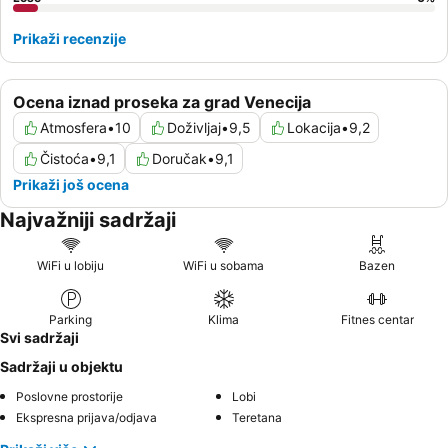
Prikaži recenzije
Ocena iznad proseka za grad Venecija
Atmosfera
•
10
Doživljaj
•
9,5
Lokacija
•
9,2
Čistoća
•
9,1
Doručak
•
9,1
Prikaži još ocena
Najvažniji sadržaji
WiFi u lobiju
WiFi u sobama
Bazen
Parking
Klima
Fitnes centar
Svi sadržaji
Sadržaji u objektu
Poslovne prostorije
Lobi
Ekspresna prijava/odjava
Teretana