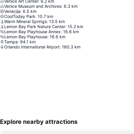
Venice Art Center
:
6.2
km
Venice Museum and Archives
:
6.3
km
Venecija
:
6.5
km
CoolToday Park
:
10.7
km
Warm Mineral Springs
:
13.5
km
Lemon Bay Park Nature Center
:
15.2
km
Lemon Bay Playhouse Annex
:
16.6
km
Lemon Bay Playhouse
:
16.6
km
Tampa
:
94.1
km
Orlando International Airport
:
180.3
km
Explore nearby attractions
Proširi mapu