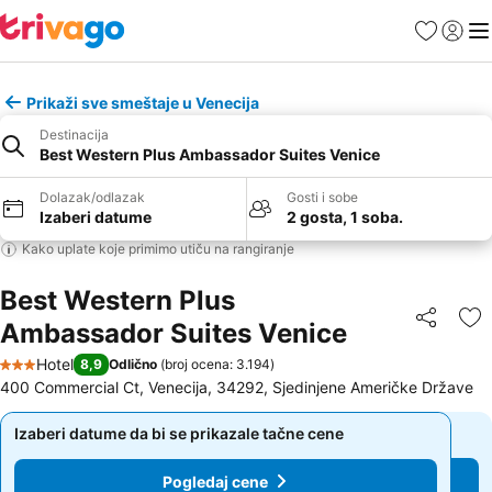
Favoriti
Prijavi
Men
Prikaži sve smeštaje u Venecija
Destinacija
Best Western Plus Ambassador Suites Venice
Dolazak/odlazak
Gosti i sobe
Izaberi datume
2 gosta, 1 soba.
Kako uplate koje primimo utiču na rangiranje
Best Western Plus
Ambassador Suites Venice
Deli
Do
Hotel
8,9
Odlično
(
broj ocena: 3.194
)
3 Zvezdice
400 Commercial Ct, Venecija, 34292, Sjedinjene Američke Države
Izaberi datume da bi se prikazale tačne cene
Izaberi datume da bi se prikazale tačne cene
Pogledaj cene
Pogledaj cene