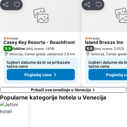
Deli
Dodati u favorite
Deli
Dodati u favo
Hotel
Hotel
2 Zvezdice
2 Zvezdice
Casey Key Resorts - Beachfront
Island Breeze Inn
8,9
6,8
Odlično
(
broj ocena: 1.618
)
(
broj ocena: 2.053
)
Venecija, Centar grada: udaljenost 3.8 km
Venecija, Centar grada
Izaberi datume da bi se prikazale
Izaberi datume da bi
tačne cene
tačne cene
Pogledaj cene
Pogledaj c
Prikaži sve smeštaje u Venecija
Popularne kategorije hotela u Venecija