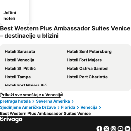
Jeftini
hoteli
Best Western Plus Ambassador Suites Venice
– destinacije u blizini
Hoteli Sarasota
Hoteli Sent Petersburg
Hoteli Venecija
Hoteli Fort Majers
Hoteli St. Pit Bič
Hoteli Ostrva Sanibel
Hoteli Tampa
Hoteli Port Charlotte
Hoteli Fort Majers Bič
Prikaži sve smeštaje u Venecija
pretraga hotela
Severna Amerika
Sjedinjene Američke Države
Florida
Venecija
Best Western Plus Ambassador Suites Venice
Facebook
Twitter
Insta
Yo