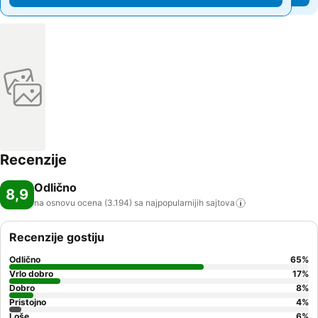
Recenzije
Odlično
8,9
na osnovu ocena (3.194) sa najpopularnijih
sajtova
Recenzije gostiju
Odlično
65
%
Vrlo dobro
17
%
Dobro
8
%
Pristojno
4
%
Loše
6
%