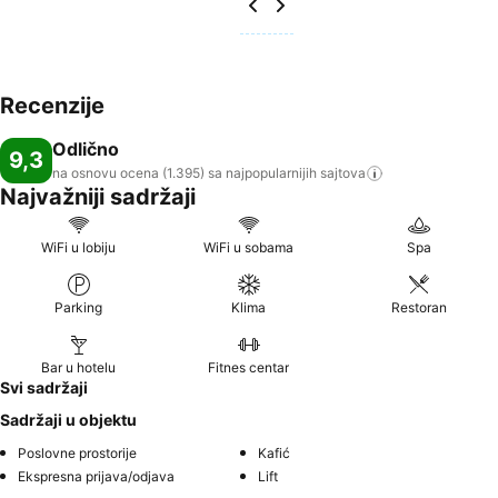
Recenzije
Odlično
9,3
na osnovu ocena (1.395) sa najpopularnijih
sajtova
Najvažniji sadržaji
WiFi u lobiju
WiFi u sobama
Spa
Parking
Klima
Restoran
Bar u hotelu
Fitnes centar
Svi sadržaji
Sadržaji u objektu
Poslovne prostorije
Kafić
Ekspresna prijava/odjava
Lift