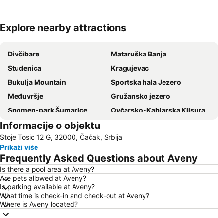
Explore nearby attractions
Proširi mapu
Divčibare
Mataruška Banja
Studenica
Kragujevac
Bukulja Mountain
Sportska hala Jezero
Međuvršje
Gružansko jezero
Spomen-park Šumarice
Ovčarsko-Kablarska Klisura
Informacije o objektu
Dragačevski sabor - Guča
Staro Selo Sirogojno
Stoje Tosic 12 G, 32000, Čačak, Srbija
Jelova gora
Etno selo Galetovo sokače
Prikaži više
Ravna Gora
Crkva svetog Đorđa
Frequently Asked Questions about Aveny
Gradski stadion Čika Dača
Is there a pool area at Aveny?
Are pets allowed at Aveny?
Is parking available at Aveny?
What time is check-in and check-out at Aveny?
Where is Aveny located?