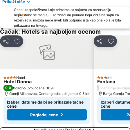
Prikaži više
Cene i raspoloživost koje primamo sa sajtova za rezervaciju
neprestano se menjaju. To znači da ponuda koju vidiš na sajtu za
rezervaciju možda neće uvek biti potpuno ista kao ona koja je bila
prikazana na trivagu.
Čačak: Hotels sa najboljom ocenom
Deli
Dodati u favorite
Deli
Dodati u
Hotel
Hotel
4 Zvezdice
2 Zvezdice
Hotel Donna
Fontana
9,0
/
Odlično
(
broj ocena: 109
)
Ocena nije dostup
Gornji Milanovac, Centar grada: udaljenost 0.8 km
Banja Gornja Tre
Izaberi datume da bi se prikazale tačne
Izaberi datume
cene
cene
Pogledaj cene
P