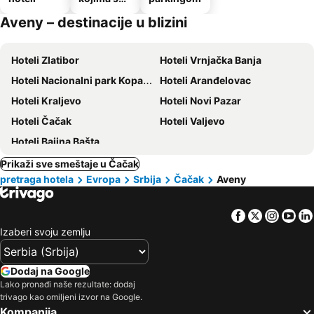
dozvoljeni
Aveny – destinacije u blizini
kućni
ljubimci
Hoteli Zlatibor
Hoteli Vrnjačka Banja
Hoteli Nacionalni park Kopaonik
Hoteli Aranđelovac
Hoteli Kraljevo
Hoteli Novi Pazar
Hoteli Čačak
Hoteli Valjevo
Hoteli Bajina Bašta
Prikaži sve smeštaje u Čačak
pretraga hotela
Evropa
Srbija
Čačak
Aveny
Facebook
Twitter
Insta
Yo
Izaberi svoju zemlju
Dodaj na Google
Lako pronađi naše rezultate: dodaj
trivago kao omiljeni izvor na Google.
Kompanija