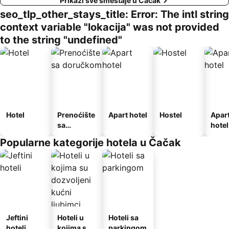
Prikaži sve smeštaje u Čačak
seo_tlp_other_stays_title: Error: The intl string
context variable "lokacija" was not provided
to the string "undefined"
Hotel
Prenoćište
Apart hotel
Hostel
Apar
sa
hotel
doručkom
Popularne kategorije hotela u Čačak
Jeftini
Hoteli u
Hoteli sa
hoteli
kojima su
parkingom