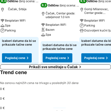
9,3
9,5
Odlično
(
broj ocena: 1.395
)
Odlično
(
broj oce
9,2
Odlično
(
broj ocena: 1.502
)
Čačak, Srbija
Gornji Milanovac,
Centar grada:
Čačak, Centar grada:
udaljenost 0.4 km
udaljenost 1.0 km
Besplatan WiFi
Besplatan WiFi
Besplatan WiFi
Spa
Parking
Bazen
Parking
Spa
Pogledaj cene
Pogledaj cene
Izaberi datume da bi se
Izaberi datume da bi
Pogledaj cene
prikazale tačne cene
prikazale tačne cen
Izaberi datume da bi se
prikazale tačne cene
Pogledaj cene
Pogledaj cene
Pogledaj cene
Prikaži sve smeštaje u Čačak
Trend cene
Na osnovu najnižih cena na trivago u poslednjih 30 dana
0 €
0 €
0 €