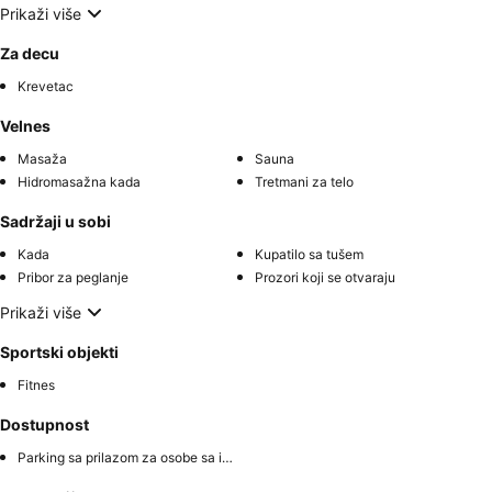
Prikaži više
Za decu
Krevetac
Velnes
Masaža
Sauna
Hidromasažna kada
Tretmani za telo
Sadržaji u sobi
Kada
Kupatilo sa tušem
Pribor za peglanje
Prozori koji se otvaraju
Prikaži više
Sportski objekti
Fitnes
Dostupnost
Parking sa prilazom za osobe sa invaliditetom