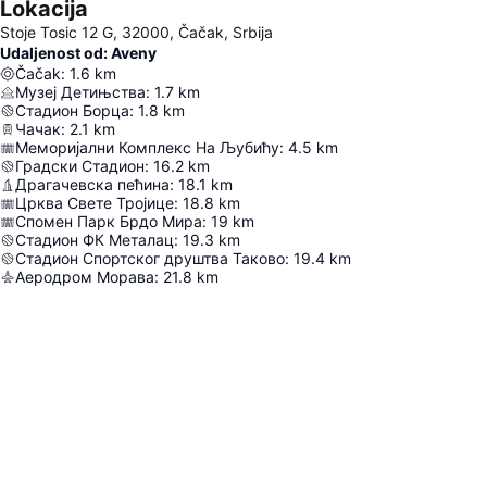
Lokacija
Stoje Tosic 12 G, 32000, Čačak, Srbija
Udaljenost od: Aveny
Čačak
:
1.6
km
Музеј Детињства
:
1.7
km
Стадион Борца
:
1.8
km
Чачак
:
2.1
km
Меморијални Комплекс На Љубићу
:
4.5
km
Градски Стадион
:
16.2
km
Драгачевска пећина
:
18.1
km
Црква Свете Тројице
:
18.8
km
Спомен Парк Брдо Мира
:
19
km
Стадион ФК Металац
:
19.3
km
Стадион Спортског друштва Таково
:
19.4
km
Аеродром Морава
:
21.8
km