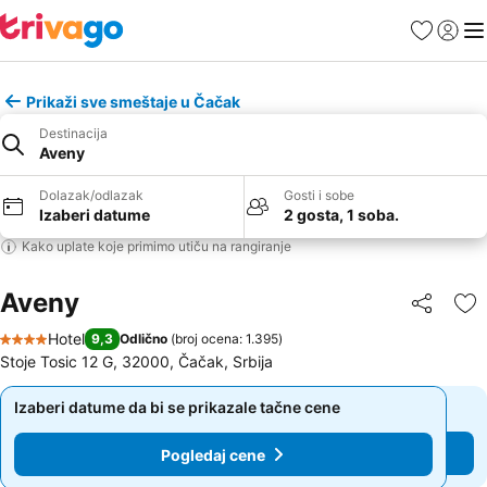
Favoriti
Prijavi
Men
Prikaži sve smeštaje u Čačak
Destinacija
Aveny
Dolazak/odlazak
Gosti i sobe
Izaberi datume
2 gosta, 1 soba.
Kako uplate koje primimo utiču na rangiranje
Aveny
Deli
Do
Hotel
9,3
Odlično
(
broj ocena: 1.395
)
4 Zvezdice
Stoje Tosic 12 G, 32000, Čačak, Srbija
Izaberi datume da bi se prikazale tačne cene
Izaberi datume da bi se prikazale tačne cene
Pogledaj cene
Pogledaj cene